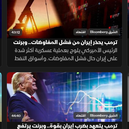
الشرق Bloomberg
اقتصاد
43:12
ترمب يحذر إيران من فشل المفاوضات.. وبرنت
يهوى بأكثر من 15%
الرئيس الأميركي يلوح بعملية عسكرية أكثر شدة
على إيران حال فشل المفاوضات. وأسواق النفط
تتجاهل للتصعيد، وبرنت يهوي بأكثر من 15% في
3 جلسات. وموجة بيع حادة على مؤشرات الأسهم
العالمية.
الشرق Bloomberg
اقتصاد
44:40
ترمب يتعهد بضرب إيران بقوة.. وبرنت يرتفع