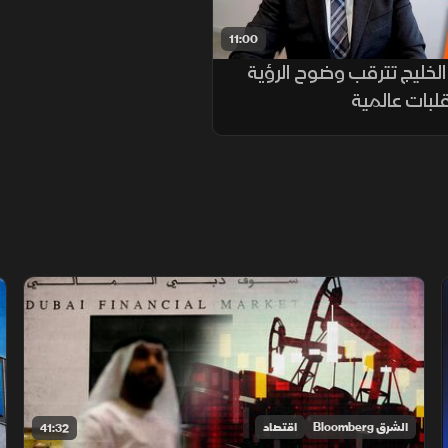
11:00
لخليج تترقب وضوح الرؤية
بات عالمية
الشرق Bloomberg
اقتصاد
41:32