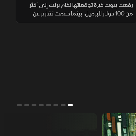
ومكاسب جماعية للأسهم العالمية
رفعت بيوت خبرة توقعاتها لخام برنت إلى أكثر
من 100 دولار للبرميل، بينما دعمت تقارير عن
وساطة بين واشنطن وطهران مكاسب جماعية
للأسهم العالمية. وفي لبنان، بدأ الجيش الانتشار
في بلدة زوطر الغربية
من يمتلك العالم؟