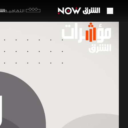
الشرق y
الثقافية
حصار 
الصين
21 مايو 2026
مؤشرات
تتزايد تحذ
يأتي هذا 
الضخمة؛ ح
المتأزم حا
مؤشرات الشرق
مخزونات النفط 