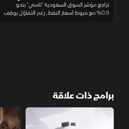
يفتتح على تراجع
تراجع مؤشر السوق السعودية "تاسي" بنحو
0.5% مع هبوط أسعار النفط، رغم التفاؤل بوقف
إطلاق نار مؤقت واتصالات بين إيران والوساطة
العُمانية. وضغطت أسهم أرامكو وسابك وأكوا
باور على أداء السوق.
برامج ذات علاقة
الأسواق الأميركية
ملحمة الأرقا