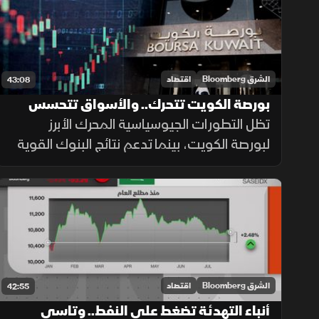
الشرق Bloomberg
اقتصاد
43:08
بورصة الكويت تتحرك.. والأسواق تتحسس
مسار الفائدة
تظل التطورات الجيوسياسية المحرك الأبرز
لبورصة الكويت، بينما تدعم نتائج البنوك القوية
وتراجع أسهم قيادية واهتمام المستثمرين
الأجانب موجة الشراء الأخيرة مع تعزيز الإنفاق
الحكومي والمشاريع الجديدة للثقة.
الشرق Bloomberg
اقتصاد
42:55
أنباء التهدئة تضغط على النفط.. وتاسي