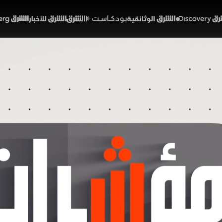
Discover
الشرق الوثائقية
الشرق بودكاست
الشرق للأخبار
الشرق Bloomberg
"هرمز" يهدد النفط.. وانسحا
 يربك "وول ستريت"
45:59
اقتصاد
 الشرق
يرات بيوت الخبرة العالمية من التراجع الحاد في مخزونات الن
في وقت يسيطر فيه الغضب على أروقة "وول ستريت" عقب خسا
يث تترقب الأسواق نتائج حراك باكستاني مكوكي يستهدف تق
ليا بين واشنطن وطهران.
مضيق هرمز
محمد السلطي
اقتصاد الشرق مع بلومبرغ
Nvidia إنفيديا
الصين
وول
الأميركية
سلاسل الإمداد
إمدادات الطاقة