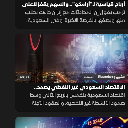
أرباح قياسية لـ"أرامكو".. والسهم يقفز لأعلى
مستوى في 7 أسابيع
ترمب يقول إن المحادثات مع إيران جاءت بطلب
منها ويصفها بالفرصة الأخيرة. وفي السعودية،
سجلت أرامكو أرباحا بلغت 121.5 مليار ريال خلال
الربع الثاني، متجاوزة التوقعات، والسهم يقفز
لأعلى مستوى في 7 أسابيع
الشرق Bloomberg
اقتصاد
46:30
الاقتصاد السعودي غير النفطي يصمد..
والأسهم الأميركية تتعافى
اقتصاد السعودية ينكمش بالربع الثاني وسط
صمود الأنشطة غير النفطية. والعقود الآجلة
للمؤشرات الأميركية ترتفع. والجيش الأميركي
يقصف إيران، ويقول إنه يهدف لتقليص قدرتها
ووكلائها على تهديد أمن المنطقة