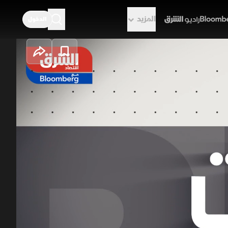
المزيد
الدخول
راديو الشرق
ب "إنفيديا" من
فط، نتيجة استمرار حصار مضيق هرمز.
رة "إنفيديا" للسوق الصينية
ريب وجهات النظر، وفك الارتباط
 ستريت
حرب إيران وإسرائيل
باكستان