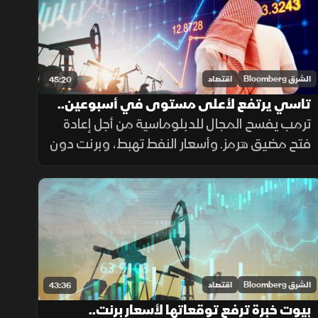
الشرق Bloomberg
اقتصاد
45:20
تاسي يرتفع لأعلى مستوى في أسبوعين..
وبرنت دون 90 دولارا
ترمب يفسح المجال للدبلوماسية من أجل إعادة
فتح مضيق هرمز. وأسعار النفط تهبط، وبرنت دون
90 دولارا للبرميل. وتاسي يستعيد زخم المكاسب
ويرتفع لأعلى مستوى في أسبوعين بدعم من
أرباح الشركات
الشرق Bloomberg
اقتصاد
43:36
بيوت خبرة ترفع توقعاتها لأسعار برنت..