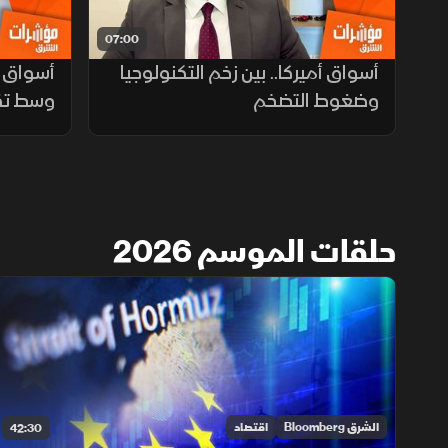
07:00
أسواق أميركا.. بين زخم التكنولوجيا
أسواق ا
وضغوط التضخم
وسط تقل
حلقات الموسم 2026
الشرق Bloomberg
اقتصاد
42:30