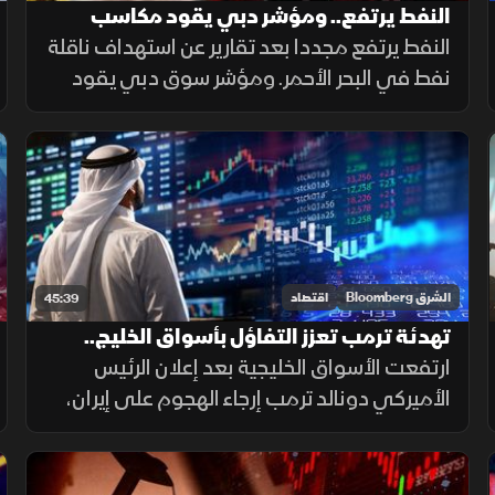
النفط يرتفع.. ومؤشر دبي يقود مكاسب
الأسواق الخليجية
النفط يرتفع مجددا بعد تقارير عن استهداف ناقلة
نفط في البحر الأحمر. ومؤشر سوق دبي يقود
مكاسب أسواق المنطقة، ويقترب من استعادة
مستوى 6 آلاف نقطة، وتاسي يواصل التداول
في المنطقة الخضراء
الشرق Bloomberg
اقتصاد
45:39
تهدئة ترمب تعزز التفاؤل بأسواق الخليج..
وتاسي يرتفع بدعم من القياديات
ارتفعت الأسواق الخليجية بعد إعلان الرئيس
الأميركي دونالد ترمب إرجاء الهجوم على إيران،
بالتزامن مع تأكيد ولي العهد السعودي ضرورة
تغليب الحوار وخفض التصعيد. وصعد مؤشر
السوق السعودية بدعم القياديات