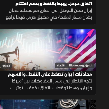
اتفاق هرمز.. يهبط بالنفط ويدعم افتتاح
الأسهم الأوروبية
إيران تعلن التوصل إلى اتفاق مع سلطنة عمان
بشأن مسار الملاحة في مضيق هرمز، فيما تراجع
خام برنت إلى ما دون 80 دولارا للبرميل،
واستهلت مؤشرات الأسهم الأوروبية تعاملاتها
على ارتفاع.
الشرق Bloomberg
اقتصاد
45:33
محادثات إيران تضغط على النفط.. والأسهم
الأميركية تواصل الصعود
تتجه الأنظار إلى مسار المفاوضات بين أميركا
وإيران، وسط توقعات باتفاق يخفف التوترات
حول مضيق هرمز، ما ضغط على أسعار النفط،
بينما حافظت الأسهم الأميركية على زخمها
الصعودي مع استمرار التفاؤل في الأسواق.