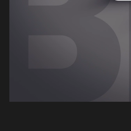
00:12
/
45:59