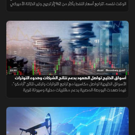
الوقت نفسه، تتراجع أسعار النفط بأكثر من 2% إثر ترجيح وزير الخزانة الأميركي
قرب اتفاق مع إيران، مما ألقى بظلاله على الأسواق الإقليمية.
25:30
الشرق Bloomberg
اقتصاد
أسواق الخليج تواصل الصعود بدعم نتائج الشركات وهدوء التوترات
الأسواق الخليجية تواصل مكاسبها مع تراجع التوترات وترقب نتائج "أرامكو"،
فيما صعدت البورصة المصرية بدعم مشتريات محلية وسيولة قوية
وارتفاعات في عدد من الأسهم القيادية.