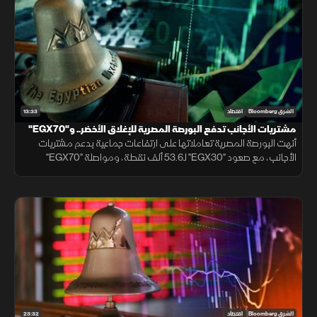
13:33
الشرق Bloomberg
اقتصاد
مشتريات الأجانب تدفع البورصة المصرية للإغلاق الأخضر.. و"EGX70"
يتألق
أنهت البورصة المصرية تعاملاتها على ارتفاعات جماعية بدعم مشتريات
الأجانب، مع صعود "EGX30" لـ53.6 ألف نقطة، ومواصلة "EGX70"
تسجيل قمم تاريخية، بينما النفط يقلص خسائره بالتزامن مع التهدئة الإيرانية.
23:32
الشرق Bloomberg
اقتصاد