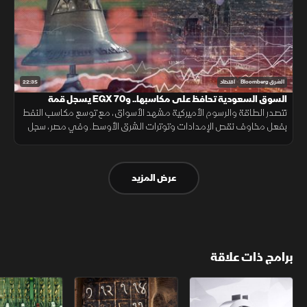
22:35
الشرق Bloomberg
اقتصاد
السوق السعودية تحافظ على مكاسبها.. وEGX 70 يسجل قمة
تتصدر الطاقة والرسوم الأميركية مشهد الأسواق، مع توسع مكاسب النفط
بفعل مخاوف نقص الإمدادات وتوترات الشرق الأوسط. وفي مصر، سجل
EGX 70 قمة تاريخية بدعم الأفراد، بينما حافظ السوق السعودي على
مكاسبه.
عرض المزيد
برامج ذات علاقة
الأسواق الأميركية
ملحمة الأرقام
سلاسل الاستهل