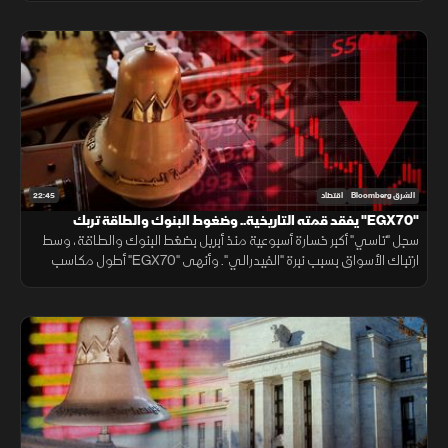
22:45
الشرق Bloomberg
اقتصاد
"EGX70" يفقد قمته التاريخية.. وضغوط البنوك والطاقة تربك
"تاسي"
سجل "تاسي" أكبر خسارة أسبوعية منذ أبريل بضغط البنوك والطاقة، وسط
ارتباك الأسواق بسبب نبرة "الفيدرالي". وأنهى "EGX70" أطول مكاسب
ليفقد قمته التاريخية، رغم تقليص مشتريات الأجانب للخسائر.