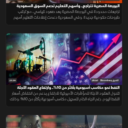
البورصة المصرية تتراجع.. وأسهم التعليم تدعم السوق السعودية
تراجعات محدودة في البورصة المصرية بعد صعود قياسي، مع ترقب
طروحات حكومية جديدة. وفي السعودية دعمت إصلاحات التعليم أسهم
القطاع، بينما تركز الأسواق على نتائج الأعمال ومسارات الفائدة.
25:36
الشرق Bloomberg
اقتصاد
النفط نحو مكاسب أسبوعية بأكثر من 10%.. وارتفاع العقود الآجلة
الأميركية
تتحول العقود الآجلة للمؤشرات الأميركية للارتفاع بدعم من انخفاض أسعار
النفط اليوم، رغم اتجاه الخام لتسجيل مكاسب أسبوعية بأكثر من 10%، وذلك
عقب تراجعات "وول ستريت" الحادة المسجلة في تعاملات الأمس.