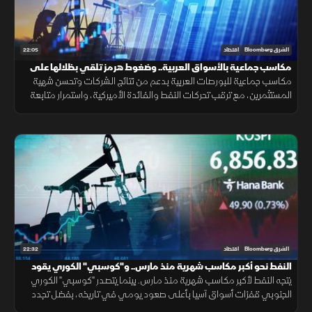
22:05
الشرق Bloomberg
اقتصاد
مكاسب جماعية بالأسواق العربية.. وضغوط هرمز تلقي بظلالها على
الطاقة
مكاسب جماعية للبورصات العربية بدعم من نتائج الشركات وتحسن شهية
المستثمرين، مع ترقب تحركات النفط والفائدة الأميركية، واستمرار متابعة
تأثير التوترات الجيوسياسية على الأسواق العالمية.
22:32
الشرق Bloomberg
اقتصاد
النفط نحو أكبر مكاسب شهرية منذ مارس.. و"كوسبي" الكوري يقود
مكاسب آسيا
يتجه النفط لأكبر مكاسب شهرية منذ مارس. بينما يتصدر "كوسبي" الكوري
الجنوبي قفزات أسواق آسيا بأعلى صعود يومي في تاريخه، بفضل تجدد
رهانات الذكاء الاصطناعي، وعودة شهية المستثمرين للمخاطرة.