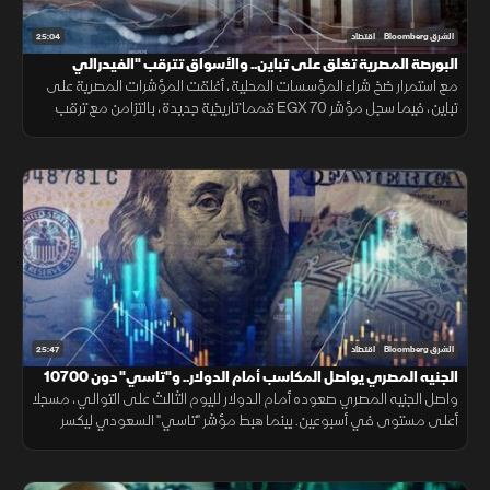
25:04
الشرق Bloomberg
اقتصاد
البورصة المصرية تغلق على تباين.. والأسواق تترقب "الفيدرالي
مع استمرار ضخ شراء المؤسسات المحلية، أغلقت المؤشرات المصرية على
تباين، فيما سجل مؤشر EGX 70 قمما تاريخية جديدة، بالتزامن مع ترقب
الأسواق اجتماع الفيدرالي الأمريكي لتحديد معدلات الفائدة.
25:47
الشرق Bloomberg
اقتصاد
الجنيه المصري يواصل المكاسب أمام الدولار.. و"تاسي" دون 10700
نقطة
واصل الجنيه المصري صعوده أمام الدولار لليوم الثالث على التوالي، مسجلا
أعلى مستوى في أسبوعين. بينما هبط مؤشر "تاسي" السعودي ليكسر
مستوى 10700 نقطة، ويغلق عند أدنى مستوياته منذ شهر مارس 2026.