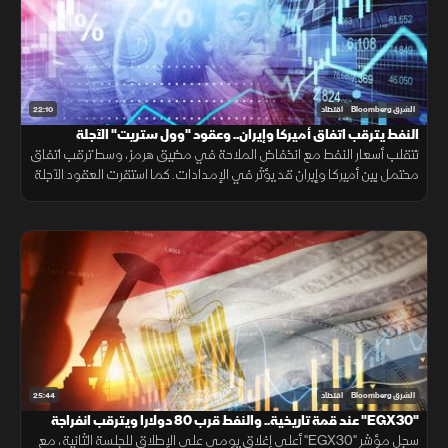
22:10
الشرق Bloomberg
اقتصاد
النفط يترقب اتفاق أميركا وإيران.. وعقود "وول ستريت" الآجلة
مستقرة
تتقلب أسعار النفط مع انخفاض الملاحة في مضيق هرمز، وسط ترقب اتفاق
محتمل بين أميركا وإيران قد يؤثر في الإمدادات. كما استقرت العقود الآجلة
للأسهم الأميركية انتظارًا لتقرير الوظائف ومسار السياسة النقدية.
25:44
الشرق Bloomberg
اقتصاد
"EGX30" عند قمة تاريخية.. والنفط قرب 80 دولارا ويترقب انفراجة
"هرمز"
سجل مؤشر "EGX30" أعلى إغلاق يومي على الإطلاق للجلسة الثانية، مع