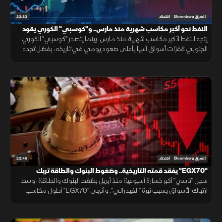
22:32
الشرق Bloomberg
اقتصاد
النفط نحو أكبر مكاسب شهرية منذ مارس.. و"كوسبي" الكوري يقود
مكاسب آسيا
يتجه النفط لأكبر مكاسب شهرية منذ مارس. بينما يتصدر "كوسبي" الكوري
الجنوبي قفزات أسواق آسيا بأعلى صعود يومي في تاريخه، بفضل تجدد
رهانات الذكاء الاصطناعي، وعودة شهية المستثمرين للمخاطرة.
22:45
الشرق Bloomberg
اقتصاد
"EGX70" يفقد قمته التاريخية.. وضغوط البنوك والطاقة تربك
"تاسي"
سجل "تاسي" أكبر خسارة أسبوعية منذ أبريل بضغط البنوك والطاقة، وسط
ارتباك الأسواق بسبب نبرة "الفيدرالي". وأنهى "EGX70" أطول مكاسب
ليفقد قمته التاريخية، رغم تقليص مشتريات الأجانب للخسائر.