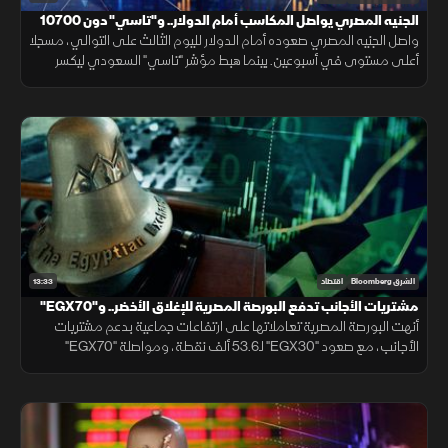
الجنيه المصري يواصل المكاسب أمام الدولار.. و"تاسي" دون 10700
نقطة
واصل الجنيه المصري صعوده أمام الدولار لليوم الثالث على التوالي، مسجلا
أعلى مستوى في أسبوعين. بينما هبط مؤشر "تاسي" السعودي ليكسر
مستوى 10700 نقطة، ويغلق عند أدنى مستوياته منذ شهر مارس 2026.
13:33
الشرق Bloomberg
اقتصاد
مشتريات الأجانب تدفع البورصة المصرية للإغلاق الأخضر.. و"EGX70"
يتألق
أنهت البورصة المصرية تعاملاتها على ارتفاعات جماعية بدعم مشتريات
الأجانب، مع صعود "EGX30" لـ53.6 ألف نقطة، ومواصلة "EGX70"
تسجيل قمم تاريخية، بينما النفط يقلص خسائره بالتزامن مع التهدئة الإيرانية.