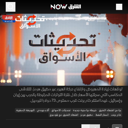
الموسم 2026
البورصة المصرية تغلق على خسائر.. والنفط يمحو
مكاسب حرب إيران
25 يونيو 2026
27:20
اقتصاد
تحديثات الأسواق
تكبدت البورصة المصرية خسائر جماعية في ختام التعاملات مع تعرض أغلب
00:12
/
27:20
القطاعات لضغوط بيعية، ما دفع مؤشر EGX30 للتراجع إلى أدنى مستوى له
في أسبوعين. وفي الوقت نفسه، واصلت أسعار النفط التراجع مع تنامي
توقعات زيادة المعروض وارتفاع حركة العبور عبر مضيق هرمز، لتتلاشى
المكاسب التي سجلتها الأسعار خلال فترة التوترات المرتبطة بالحرب بين إيران
وإسرائيل، فيما استقر خام برنت قرب مستوى 73 دولارا للبرميل.
برامج اقتصاد الشرق
خريطة برامجية جديدة
تحديثات الأسواق
آلاء جودي
البورصة المصرية
خام برنت
أسعار النفط
مضيق هرمز
اقتصاد الشرق مع بلومبرغ