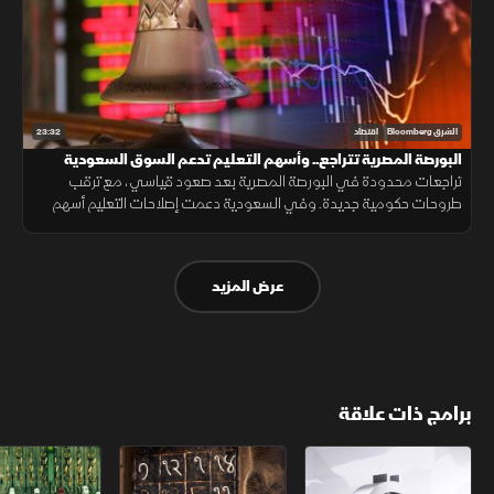
23:32
الشرق Bloomberg
اقتصاد
البورصة المصرية تتراجع.. وأسهم التعليم تدعم السوق السعودية
تراجعات محدودة في البورصة المصرية بعد صعود قياسي، مع ترقب
طروحات حكومية جديدة. وفي السعودية دعمت إصلاحات التعليم أسهم
القطاع، بينما تركز الأسواق على نتائج الأعمال ومسارات الفائدة.
عرض المزيد
برامج ذات علاقة
الأسواق الأميركية
ملحمة الأرقام
سلاسل الاستهل