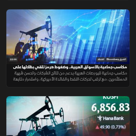
22:05
الشرق Bloomberg
اقتصاد
مكاسب جماعية بالأسواق العربية.. وضغوط هرمز تلقي بظلالها على
الطاقة
مكاسب جماعية للبورصات العربية بدعم من نتائج الشركات وتحسن شهية
المستثمرين، مع ترقب تحركات النفط والفائدة الأميركية، واستمرار متابعة
تأثير التوترات الجيوسياسية على الأسواق العالمية.