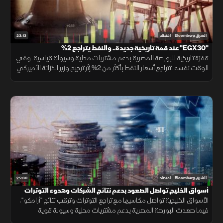
23:13
الشرق Bloomberg
اقتصاد
"EGX30" عند قمة تاريخية جديدة.. والنفط يتراجع 2%
قفزة تاريخية للبورصة المصرية بدعم مشتريات محلية وسيولة قياسية. وفي
الوقت نفسه، تتراجع أسعار النفط بأكثر من 2% إثر ترجيح وزير الخزانة الأميركي
قرب اتفاق مع إيران، مما ألقى بظلاله على الأسواق الإقليمية.
25:30
الشرق Bloomberg
اقتصاد
أسواق الخليج تواصل الصعود بدعم نتائج الشركات وهدوء التوترات
الأسواق الخليجية تواصل مكاسبها مع تراجع التوترات وترقب نتائج "أرامكو"،
فيما صعدت البورصة المصرية بدعم مشتريات محلية وسيولة قوية
وارتفاعات في عدد من الأسهم القيادية.