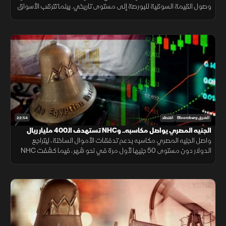
وصول القيمة السوقية للبورصة إلى مستوى تاريخي. بينما تترقب الأسواق
محادثات فتح مضيق هرمز، وخام برنت قرب 80 دولارا.
22:54
الشرق Bloomberg
اقتصاد
الجنيه المصري يواصل مكاسبه.. وNHC تستهدف الـ400 مليار ريال
واصل الجنيه المصري مكاسبه بدعم تدفقات الأموال الساخنة، ليتراجع
الدولار دون مستوى 50 جنيها لأول مرة في نحو شهر، فيما كشفت NHC
عن مستهدفاتها لرفع قيمة محفظتها السكنية بحلول 2030.