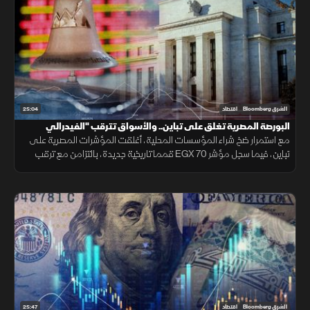
25:04
الشرق Bloomberg
اقتصاد
البورصة المصرية تغلق على تباين.. والأسواق تترقب "الفيدرالي
مع استمرار ضخ شراء المؤسسات المحلية، أغلقت المؤشرات المصرية على
تباين، فيما سجل مؤشر EGX 70 قمما تاريخية جديدة، بالتزامن مع ترقب
الأسواق اجتماع الفيدرالي الأمريكي لتحديد معدلات الفائدة.
25:47
الشرق Bloomberg
اقتصاد