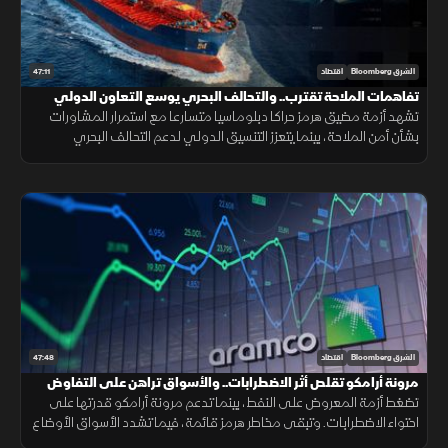
47:11
الشرق Bloomberg
اقتصاد
تفاهمات الملاحة تقترب.. والتحالف البحري يوسع التعاون الدولي
تشهد أزمة مضيق هرمز حراكا دبلوماسيا متسارعا مع استمرار المشاورات
بشأن أمن الملاحة، بينما يتعزز التنسيق الدولي لدعم التحالف البحري
الدفاعي متعدد الجنسيات لحماية الممرات البحرية وخطوط التجارة.
47:48
الشرق Bloomberg
اقتصاد
مرونة أرامكو تقلص أثر الاضطرابات.. والأسواق تراهن على التفاوض
تضغط أزمة المعروض على النفط، بينما تدعم مرونة أرامكو قدرتها على
احتواء الاضطرابات. وتبقى مخاطر هرمز قائمة، فيما تشدد الأسواق الأوضاع
وتتوسع شركات الطيران في الشحن الجوي.