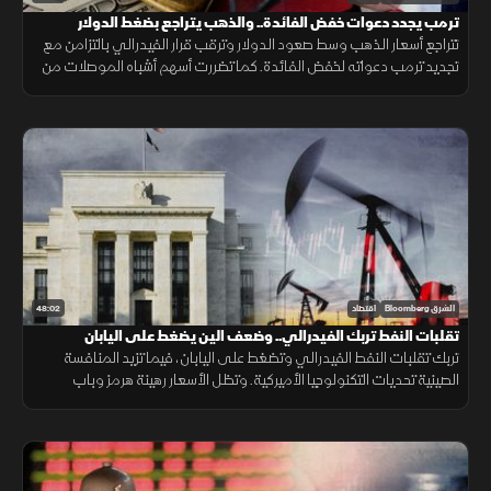
ترمب يجدد دعوات خفض الفائدة.. والذهب يتراجع بضغط الدولار
تتراجع أسعار الذهب وسط صعود الدولار وترقب قرار الفيدرالي بالتزامن مع
تجديد ترمب دعواته لخفض الفائدة. كما تضررت أسهم أشباه الموصلات من
موجة بيع، وأعلنت بكين تعهد واشنطن بسقف رسوم 20%.
48:02
الشرق Bloomberg
اقتصاد
تقلبات النفط تربك الفيدرالي.. وضعف الين يضغط على اليابان
تربك تقلبات النفط الفيدرالي وتضغط على اليابان، فيما تزيد المنافسة
الصينية تحديات التكنولوجيا الأميركية. وتظل الأسعار رهينة هرمز وباب
المندب، ما يدفع الخليج لتنويع مسارات التصدير.