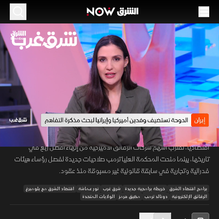
الموسم 2026
أسهم التكنولوجيا تواصل الصعود.. وصلاحيات
جديدة لترمب
30 يونيو 2026
42:42
اقتصاد
شرق غرب
تتزامن محادثات الدوحة مع دخول عمان على خط التفاوض مع إيران بشأن
00:13
/
42:42
مستقبل إدارة مضيق هرمز، وسط مخاوف من تداعيات التوترات الإقليمية.
اقتصاديا، تقترب أسهم شركات الرقائق الأميركية من إنهاء أفضل ربع في
تاريخها، بينما منحت المحكمة العليا ترمب صلاحيات جديدة لفصل رؤساء هيئات
فدرالية وتجارية في سابقة قانونية غير مسبوقة منذ عقود.
برامج اقتصاد الشرق
خريطة برامجية جديدة
شرق غرب
نور عماشة
اقتصاد الشرق مع بلومبرغ
الرقائق الإلكترونية
دونالد ترمب
مضيق هرمز
الولايات المتحدة