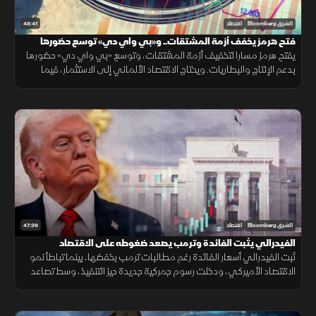
48:41
الشرق Bloomberg
اقتصاد
فتح هرمز يخفف أزمة المشتقات.. و«بي واي دي» توسع حضورها
يفتح هرمز مسارا لتخفيف أزمة المشتقات، وتوسع «بي واي دي» حضورها
بدعم الإنتاج والبطاريات. ويحتاج الاقتصاد الألماني إلى الاستثمار، فيما
تترقب العملات المشفرة السيولة والتشريعات.
47:39
الشرق Bloomberg
اقتصاد
الفيدرالي يثبت الفائدة وترمب يصعد ضغوطه على الاقتصاد
ثبت الفيدرالي أسعار الفائدة رغم مطالبات ترمب بخفضها، بينما تباطأ نمو
الاقتصاد الأميركي، ودخلت رسوم جمركية جديدة حيز التنفيذ، وسط تصاعد
التوتر مع إيران وتقلب أسعار النفط.