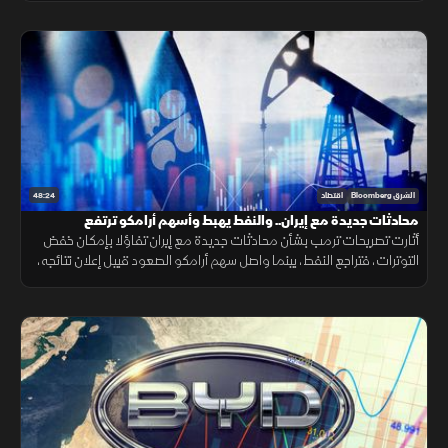
48:24
الشرق Bloomberg
اقتصاد
محادثات جديدة مع إيران.. والنفط يهبط وأسهم أرامكو ترتفع
أثارت تصريحات ترمب بشأن محادثات جديدة مع إيران تفاؤلا بإمكان خفض
التوترات، فتراجع النفط، بينما واصل سهم أرامكو الصعود قبيل إعلان نتائجه،
مع تأكيد أميركي على دعم استقرار الين.