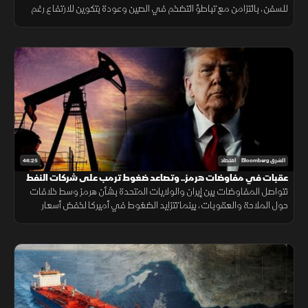
للسفن، بالتزامن مع تباطؤ التضخم في الصين وعودة بتكوين للارتفاع رغم
تعثر مشروع قانون لتنظيم الأصول الرقمية في أميركا.
46:25
الشرق Bloomberg
اقتصاد
عقبات في مفاوضات هرمز.. وتصاعد ضغوط ترمب على شركات النفط
تتواصل المفاوضات بين إيران والولايات المتحدة بشأن هرمز وسط خلافات
حول الملاحة والعقوبات، بينما تتزايد الضغوط في أميركا لخفض أسعار
البنزين مع استمرار الجدل الاقتصادي قبيل الانتخابات.