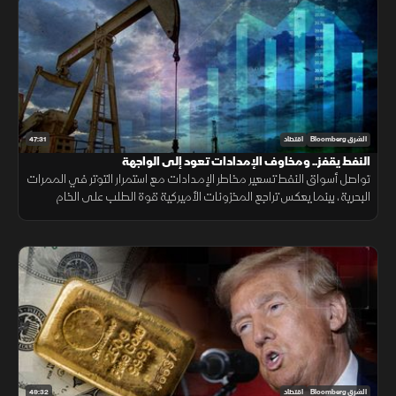
47:31
الشرق Bloomberg
اقتصاد
النفط يقفز.. ومخاوف الإمدادات تعود إلى الواجهة
تواصل أسواق النفط تسعير مخاطر الإمدادات مع استمرار التوتر في الممرات
البحرية، بينما يعكس تراجع المخزونات الأميركية قوة الطلب على الخام
والمنتجات النفطية.
49:32
الشرق Bloomberg
اقتصاد