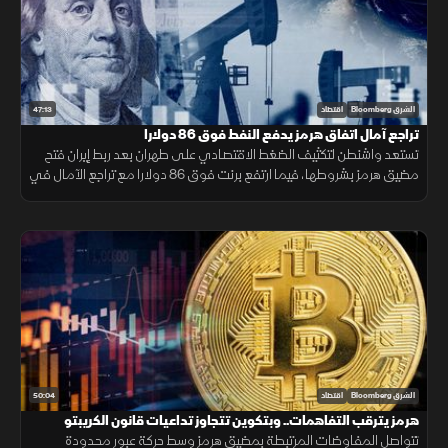
47:13
الشرق Bloomberg
اقتصاد
تراجع آمال اتفاق هرمز يدفع النفط فوق 86 دولارا
تستعد واشنطن لتكثيف الضغط الاقتصادي على طهران بعد ربط إيران فتح
مضيق هرمز بشروطها، فيما ارتفع برنت فوق 86 دولارا مع تراجع الآمال في
التوصل إلى اتفاق سريع.
50:04
الشرق Bloomberg
اقتصاد
هرمز يترقب التفاهمات.. وبتكوين تتجاوز تداعيات قانون الكريبتو
تتواصل المفاوضات المرتبطة بمضيق هرمز وسط حركة عبور محدودة