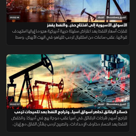
01:32:14
الشرق Bloomberg
اقتصاد
الأسواق الآسيوية إلى افتتاح حذر.. والنفط يقفز
قفزت أسعار النفط بعد اعتراض سفينة حربية أميركية هجوما إيرانيا استهدف
قواتها، عقب ساعات من استقبال ترمب نتنياهو في البيت الأبيض، وسط
تصاعد المخاوف من تداعيات التوترات الجيوسياسية على أسواق الطاقة
01:32:07
الشرق Bloomberg
اقتصاد
خسائر الرقائق تحاصر أسواق آسيا.. وتراجع النفط بعد تلميحات ترمب
بالتهدئة
تتراجع أسهم شركات الرقائق في آسيا عقب موجة بيع في أميركا. وانخفض
النفط بعد انحسار مخاوف الإمدادات، وتصريح ترمب بشأن اتفاق مع إيران،
وتضررت أسهم "أي إس إم إل" من تصنيع الصين لمعدات الرقائق.