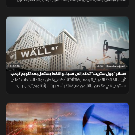
بينما يترقب المستثمرون قرارا حاسما لبنك اليابان بعد تدخل رسمي لدعم
الين.
01:32:58
الشرق Bloomberg
اقتصاد
خسائر "وول ستريت" تمتد إلى آسيا.. والنفط يشتعل بعد تلويح ترمب
بضرب إيران
تثبيت الفائدة الأميركية ومعارضة ثلاثة أعضاء يرفعان عوائد السندات لأعلى
مستوى في عقدين. بالتزامن مع قفزة بأسعار برنت إثر تلويح ترمب بالرد
عسكريا على إيران. وتباعد أداء أسهم التكنولوجيا.