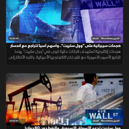
01:33:03
الشرق Bloomberg
اقتصاد
هجمات سيبرانية على "وول ستريت".. وأسهم آسيا تتراجع مع انحسار
زخم التكنولوجيا
هجمات إلكترونية تستهدف شركات مالية كبرى في "وول ستريت". بينما
تتراجع الأسهم الآسيوية مع فتور زخم التكنولوجيا الأميركية. وتتجه الأنظار إلى
النفط بعد اتفاق بشأن هرمز، ورسوم ترمب المرتقبة على السيليكون.
01:32:41
الشرق Bloomberg
اقتصاد
وول ستريت تدعم الأسواق الآسيوية.. والنفط دون 80 دولارا