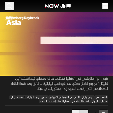
الموسم 2026
ضربات أميركا بإيران تشعل النفط.. و"الفيدرالي"
يتحرك لكبح التضخم
09 يوليو 2026
01:33:12
اقتصاد
اقتصاد آسيا
ترفع ضربات أميركا في إيران أسعار النفط لليوم الثاني، وتهدد مضيق هرمز، بعد
00:12
/
01:33:12
إعلان ترمب انتهاء الهدنة. بالتوازي، كشف محضر الاحتياطي الفيدرالي
الأميركي بقيادة كيفن وارش عن ضغوط لرفع الفائدة، لكبح التضخم. بينما يبحث
رئيس الوزراء الهندي في أستراليا اتفاقات طاقة ودفاع. فيما أعلنت "بين
كابيتال" عن بيع كامل حصتها في كيوكسيا اليابانية للرقائق بعد طفرة الذكاء
الاصطناعي التي رفعت السهم إلى مستويات قياسية.
اقتصاد آسيا
كيفن وارش
الاحتياطي الفيدرالي الأميركي
مضيق هرمز
الولايات المتحدة
إيران
أستراليا
اليابان
الذكاء الاصطناعي
أسعار النفط
إمدادات الطاقة