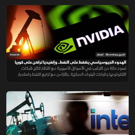
01:32:56
الشرق Bloomberg
اقتصاد
الهدوء الجيوسياسي يضغط على النفط.. وإنفيديا تراهن على كوريا
تسود حالة من الترقب في الأسواق الآسيوية مع انتظار نتائج شركات
التكنولوجيا وقرارات البنوك المركزية، بالتزامن مع تراجع النفط واستمرار
الهدوء بين أميركا وإيران، وإعلان إنفيديا استثمارا جديدا في كوريا.