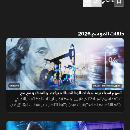
قائمتي
شارك
حلقات الموسم 2026
01:32:43
الشرق Bloomberg
اقتصاد
أسهم آسيا تترقب بيانات الوظائف الأميركية.. والنفط يرتفع مع
توترات "هرمز"
تستعد أسهم آسيا لافتتاح متباين، وسط ترقب لبيانات الوظائف. بالتوازي،
ارتفع النفط مع تصاعد توترات هرمز. وتتركز الأنظار على شركات الرقائق في
آسيا، بعد توقعات دون المتوقع من نظيراتها الأميركية.