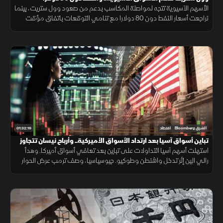
الأسهم الآسيوية تتجه لمواصلة المكاسب بدعم من صعود وول ستريت، بينما
تراجعت أسعار النفط دون 80 دولارا مع تنامي التوقعات باتفاق مؤقت
بشأن مضيق هرمز، وسط تباين في أداء الشركات.
01:32:19
الشرق Bloomberg
اقتصاد
تباين أسواق آسيا بعد ارتداد الأسواق الأميركية.. وأرباح نيسان تتجاوز
التوقعات
استهلت أسهم آسيا التداولات على تباين بعد تعافي أسواق أميركا. وهدأ
رالي الين إثر تدخل واشنطن وطوكيو. جيوسياسيا، وصف ترمب عرض الحوار
بالفرصة الأخيرة لإيران، بينما تجاوزت أرباح نيسان توقعات المحللين.