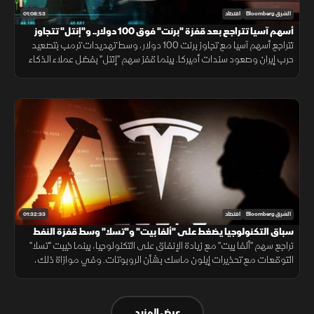
01:08:53
الشرق Bloomberg
اقتصاد
أسهم آسيا تتراجع بعد قفزة "برنت" فوق 100 دولار.. و"إنتل" تتجاوز
التوقعات
تتراجع أسهم آسيا مع تجاوز برنت 100 دولار، وسط تهديدات ترمب بتصعيد
حرب إيران وصعود سندات أميركا. بينما قفز سهم "إنتل" بفضل عملاء الذكاء
الاصطناعي، وتعهدت كامبوديا لـ"بلومبرغ" بمكافحة شبكات الاحتيال.
01:32:33
الشرق Bloomberg
اقتصاد
سباق التكنولوجيا يضغط على "ألفا بيت" و"تسلا" وسط قفزة النفط
بسبب التوترات
تراجع سهم "ألفا بيت" مع زيادة الإنفاق على التكنولوجيا، بينما خيبت "تسلا"
التوقعات مع تحذيرات إيلون ماسك بشأن الروبوتات. وفي موازاة ذلك،
رفعت توترات المنطقة أسعار النفط وزادت مخاوف التضخم بالأسواق.
عرض المزيد