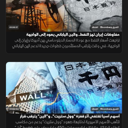
01:33:17
الشرق Bloomberg
اقتصاد
مفاوضات إيران تهز النفط.. والين الياباني يعود إلى الواجهة
تراجعت أسعار النفط مع عودة المسار الدبلوماسي بين أميركا وإيران إلى
الواجهة، في وقت يترقب المستثمرون خطوات جديدة لدعم الين الياباني
بعد تحركات منسقة بين اليابان والولايات المتحدة عززت العملة.
01:32:53
الشرق Bloomberg
اقتصاد
أسهم آسيا تقتفي أثر قفزة "وول ستريت".. و"الين" يترقب قرار
الفائدة
تتأهب الأسهم الآسيوية لمتابعة صعود "وول ستريت" بدعم من مكاسب
قطاع الرقائق وقفزة مايكروسوفت بـ450 مليار دولار، رغم ضغوط "أبل".