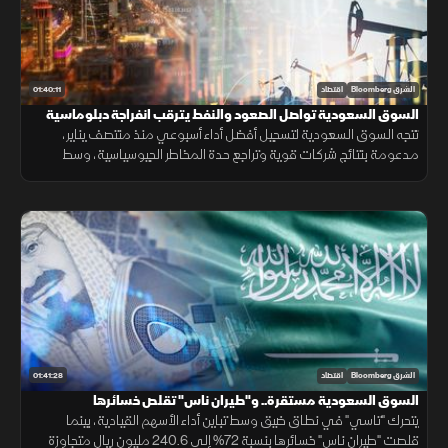
01:40:11
الشرق Bloomberg
اقتصاد
السوق السعودية تواصل الصعود والنفط يترقب انفراجة دبلوماسية
تتجه السوق السعودية لتسجيل أفضل أداء أسبوعي منذ منتصف يناير،
مدعومة بنتائج شركات قوية وتراجع حدة المخاطر الجيوسياسية، وسط
متابعة لتحركات النفط وتطورات المفاوضات الإقليمية.
01:41:28
الشرق Bloomberg
اقتصاد
السوق السعودية مستقرة.. و"طيران ناس" تقلص خسائرها
يتحرك "تاسي" في نطاق ضيق وسط تباين أداء الأسهم القيادية، بينما
قلصت "طيران ناس" خسائرها بنسبة 72% إلى 240.6 مليون ريال متجاوزة