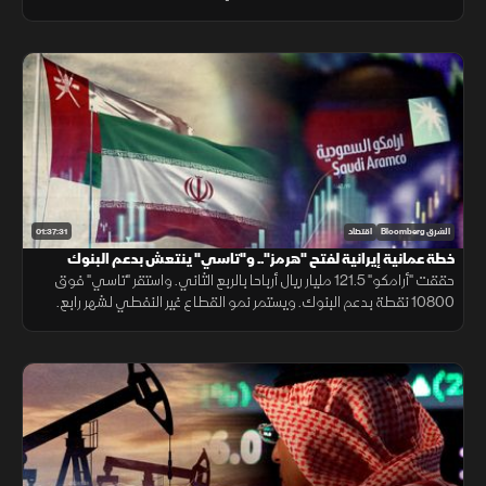
توقعات المحللين. فيما تترقب الأسواق نتائج المحادثات الإيرانية العمانية.
01:37:31
الشرق Bloomberg
اقتصاد
خطة عمانية إيرانية لفتح "هرمز".. و"تاسي" ينتعش بدعم البنوك
وأرباح "أرامكو"
حققت "أرامكو" 121.5 مليار ريال أرباحا بالربع الثاني. واستقر "تاسي" فوق
10800 نقطة بدعم البنوك. ويستمر نمو القطاع غير النفطي لشهر رابع.
بينما تتجه الأنظار لخطة عمانية إيرانية لفتح مضيق هرمز مجددا.