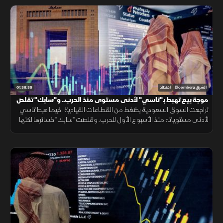
01:38:35
الشرق Bloomberg
اقتصاد
موجة بيع تهبط بـ"تاسي" لأدنى مستوى منذ الحرب.. و"سابك" تقلص
خسائرها
تراجعت السوق السعودية بضغط من القطاعات القيادية، فيما هبط تاسي
لأدنى مستوياته منذ الأسبوع الأول للحرب. وقلصت "سابك" خسائرها لكنها
جاءت دون توقعات الأرباح، في حين حققت البحري السعودية أرباحا قياسية.