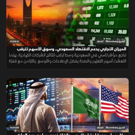
01:38:15
الشرق Bloomberg
اقتصاد
الميزان التجاري يدعم الاقتصاد السعودي.. وسوق الأسهم تترقب
المحفزات
تراجع مؤشر تاسي في السعودية وسط ترقب لنتائج الشركات القيادية، بينما
انتعشت أسهم التعليم والصحة بفضل الإصلاحات والتوسع، بالتزامن مع قفزة
بفائض الميزان التجاري وتصريحات لبنانية بحصر السلاح.
01:41:28
الشرق Bloomberg
اقتصاد