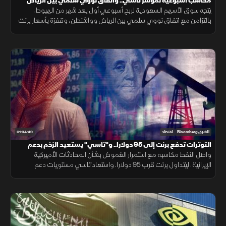
مكاسب أسبوعية لمؤشر تاسي.. واتفاق نووي سلمي بين الرياض
وواشنطن
يتجه سوق الأسهم السعودية لربح أسبوعي أول بعد شهر من الهبوط،
بالتزامن مع اتفاق نووي سلمي بين الرياض وواشنطن، وقفزة بأسعار برنت
فوق 98 دولار وسط تصاعد التوترات بالمنطقة، مع استمرار التصعيد
العسكري.
01:34:49
الشرق Bloomberg
اقتصاد
التوترات تدفع برنت إلى 95 دولارا.. و"تاسي" يستعيد الزخم بدعم
القياديات
واصل النفط مكاسبه مع استمرار الغموض بشأن المحادثات الأميركية
الإيرانية، ليتداول برنت قرب 95 دولارا. واستعاد تاسي مستويات دعم
رئيسية، فيما ارتفع سهم ينساب بأكثر من 5% بعد إعلان أعلى أرباح فصلية
قياسية.