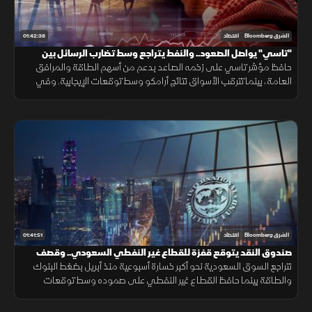
01:42:38
الشرق Bloomberg
اقتصاد
"تاسي" يواصل الصعود.. والنفط يتراجع وسط تضارب الرسائل بين
واشنطن وطهران
حافظ مؤشر تاسي على زخمه الصاعد بدعم من أسهم الطاقة والمرافق
العامة، بينما تترقب الأسواق نتائج أرامكو وسط توقعات الإيجابية. وفي
المقابل، تراجع النفط بعد إعلان ترمب عن محادثات مع إيران.
01:41:51
الشرق Bloomberg
اقتصاد
صندوق النقد يتوقع قفزة للقطاع غير النفطي السعودي.. وقصف
أميركي على إيران
تتراجع السوق السعودية نحو أكبر خسارة أسبوعية منذ أبريل بضغط البنوك
والطاقة بينما حافظ القطاع غير النفطي على صموده وسط توقعات
صندوق النقد بنموه 4.5% العام المقبل. وتتابع الأسواق ضربات أميركا على
إيران.