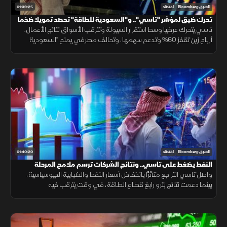
01:39:25
الشرق Bloomberg
اقتصاد
تحرك ضيق لمؤشر "تاسي".. و"السعودية للطاقة" تحصد تمويلا ضخما
تاسي يتحرك عرضيا وسط استقرار السيولة وتترقب الأسواق نتائج الأعمال.
أرباح زين تقفز 60% وتدعم سهمها، وتحالف مصرفي يمنح "السعودية
للطاقة" 15.8 مليار ريال، بالتزامن مع التقدم بمفاوضات هرمز.
01:40:20
الشرق Bloomberg
اقتصاد
النفط يضغط على تاسي.. ونتائج الشركات ترسم ملامح المرحلة
المقبلة
واصل تاسي التراجع متأثرًا بانخفاض أسعار النفط والضبابية الجيوسياسية،
بينما دعمت نتائج بترو رابغ قطاع الطاقة، في وقت يترقب فيه
المستثمرون نتائج الشركات الكبرى وقرارات الفائدة.