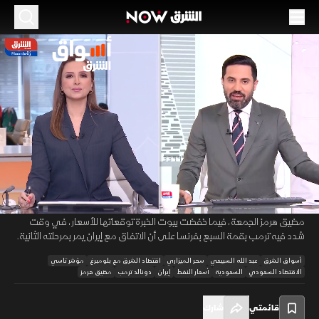
الموسم 2026
الزخم الشرائي يدعم "تاسي".. وقطاع الإنشاءات
السعودي يعود للنمو
16 يونيو 2026
01:43:26
اقتصاد
أسواق الشرق
واصل مؤشر "تاسي" مكاسبه بدعم من زخم شرائي قيادي، بالتزامن مع عودة
00:12
/
01:43:27
قطاع الإنشاءات السعودي للنمو في مايو مستندا إلى النشاط السكني، رغم
ضغوط التكاليف. جيوسياسيا، تراجعت أسعار النفط مع ترقب الأسواق لفتح
مضيق هرمز الجمعة، فيما خفضت بيوت الخبرة توقعاتها للأسعار، في وقت
شدد فيه ترمب بقمة السبع بفرنسا على أن الاتفاق مع إيران يمر بمرحلته الثانية.
أسواق الشرق
عبد الله السبيعي
سحر الميزاري
اقتصاد الشرق مع بلومبرغ
مؤشر تاسي
الاقتصاد السعودي
السعودية
أسعار النفط
إيران
دونالد ترمب
مضيق هرمز
قائمتي
شارك