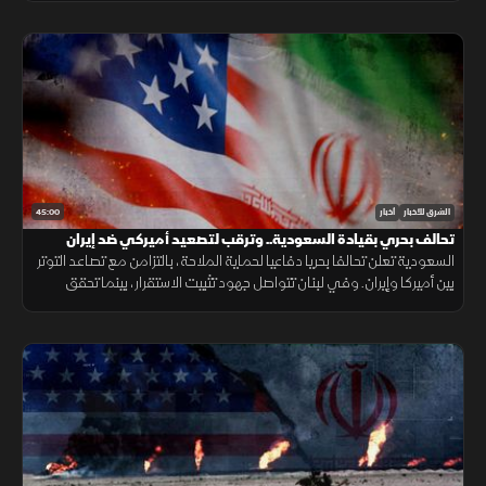
45:00
الشرق للأخبار
أخبار
تحالف بحري بقيادة السعودية.. وترقب لتصعيد أميركي ضد إيران
السعودية تعلن تحالفا بحريا دفاعيا لحماية الملاحة، بالتزامن مع تصاعد التوتر
بين أميركا وإيران. وفي لبنان تتواصل جهود تثبيت الاستقرار، بينما تحقق
الميزانية السعودية تحسنا مع تراجع العجز.