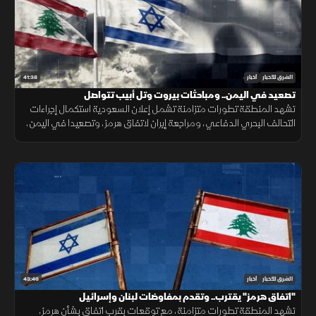
41:38
الشرق للأخبار
أخبار
تصعيد في اليمن.. ومباحثات بيروت وتل أبيب تتواصل
تشهد المنطقة تطورات متزامنة تشمل إعلان السعودية استكمال إجراءات
التحالف البحري الدفاعي، ومراجعة إيران لاتفاق هرمز، وتصعيدا في اليمن،
ومباحثات لبنانية إسرائيلية، وانفجارا في جرمانا بريف دمشق.
43:46
الشرق للأخبار
أخبار
"اتفاق هرمز" يقترب.. وتقدم بمفاوضات لبنان وإسرائيل
تشهد المنطقة تطورات متزامنة، مع توقعات بقرب اتفاق بشأن هرمز،