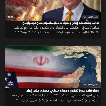
25:32
الشرق للأخبار
أخبار
ترمب يصعد ضد إيران وتحركات دبلوماسية بشأن غزة ولبنان
طالب ترمب إيران بالاختيار بين الاتفاق والاستسلام، بالتزامن مع تحركات
باكستانية للوساطة، وضغوط لوقف الهجمات على غزة وتسريع تنفيذ
المرحلة التالية من الاتفاق في لبنان.
46:22
الشرق للأخبار
أخبار
مفاوضات هرمز تتقدم وحصار أميركي مستمر على إيران
ولي العهد السعودي يؤكد ضرورة تغليب الحوار لمنع اتساع الصراع، فيما
تعلن طهران أن مفاوضاتها مع سلطنة عمان بشأن مضيق هرمز دخلت
مراحلها النهائية.