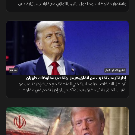
واستمرار مفاوضات روما حول لبنان، بالتوازي مع غارات إسرائيلية على
الجنوب، وتحذيرات عربية من التصعيد في القدس المحتلة.
44:29
الشرق للأخبار
أخبار
إدارة ترمب تقترب من اتفاق هرمز.. وتقدم بمفاوضات طهران
تتواصل التحركات الدبلوماسية في المنطقة مع حديث إدارة ترمب عن
اقتراب اتفاق بشأن مضيق هرمز وتأكيد إيران إحراز تقدم في مفاوضات
مسقط، بالتزامن مع تطورات في مفاوضات لبنان وإسرائيل ومستجدات
العمليات في غزة.