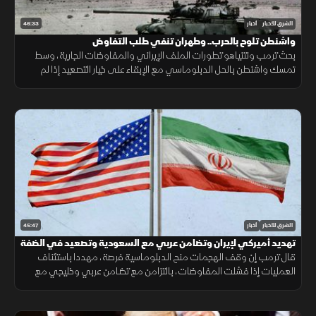
46:33
الشرق للأخبار
أخبار
واشنطن تلوح بالحرب.. وطهران تنفي طلب التفاوض
بحث ترمب ونتنياهو تطورات الملف الإيراني والمفاوضات الجارية، وسط
تمسك واشنطن بالحل الدبلوماسي مع الإبقاء على خيار التصعيد إذا لم
تُفضِ المحادثات إلى اتفاق.
45:47
الشرق للأخبار
أخبار
تهديد أميركي لإيران وتضامن عربي مع السعودية وتصعيد في الضفة
قال ترمب إن وقف الهجمات منح الدبلوماسية فرصة، مهددا باستئناف
العمليات إذا فشلت المفاوضات، بالتزامن مع تضامن عربي وخليجي مع
السعودية وتصعيد إسرائيلي جديد في الضفة الغربية.