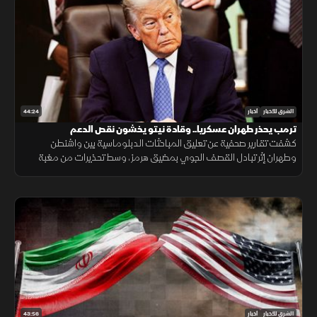
44:24
الشرق للأخبار
أخبار
ترمب يحذر طهران عسكريا.. وقادة نيتو يخشون نقص الدعم
كشفت تقارير صحفية عن تعليق المباحثات الدبلوماسية بين واشنطن
وطهران إثر تبادل القصف الجوي بمضيق هرمز، وسط تحذيرات من مغبة
مواصلة انتهاك وقف القتال وتأكيدات بمواصلة حماية الملاحة البحرية.
43:56
الشرق للأخبار
أخبار