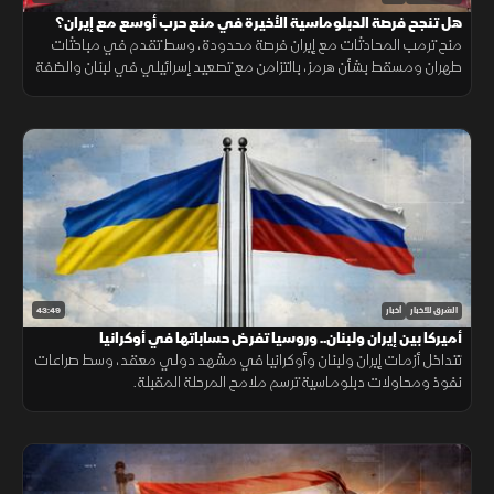
هل تنجح فرصة الدبلوماسية الأخيرة في منع حرب أوسع مع إيران؟
منح ترمب المحادثات مع إيران فرصة محدودة، وسط تقدم في مباحثات
طهران ومسقط بشأن هرمز، بالتزامن مع تصعيد إسرائيلي في لبنان والضفة
الغربية وتطورات ميدانية في السودان.
43:49
الشرق للأخبار
أخبار
أميركا بين إيران ولبنان.. وروسيا تفرض حساباتها في أوكرانيا
تتداخل أزمات إيران ولبنان وأوكرانيا في مشهد دولي معقد، وسط صراعات
نفوذ ومحاولات دبلوماسية ترسم ملامح المرحلة المقبلة.