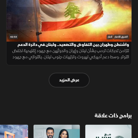
42:53
الشرق للأخبار
أخبار
واشنطن وطهران بين التفاوض والتصعيد.. ولبنان في دائرة الدعم
تتزامن تحركات ترمب بشأن لبنان وإيران والحوثيين مع جهود إقليمية لخفض
التوتر، وسط دعم أميركي لبيروت وترتيبات جنوب لبنان، بالتوازي مع جهود
العراق لمواجهة انتشار تصنيع الطائرات المسيّرة خارج إطار الدولة.
عرض المزيد
برامج ذات علاقة
مع الشرق الأوسط
الخبر الآخر
أخبار الشرق