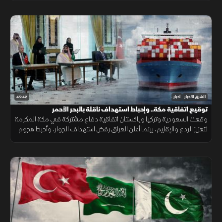
45:42
الشرق للأخبار
أخبار
توقيع اتفاقية مكة.. وإحباط استهداف ناقلة بالبحر الأحمر
وقعت السعودية وتركيا وباكستان اتفاقية دفاع مشتركة في مكة المكرمة
لتعزيز الردع والإقليم، بينما أعلن العراق رفض استهداف الجوار، وأحبط هجوم
على ناقلة بالبحر الأحمر مع تحركات أميركية قرب هرمز.