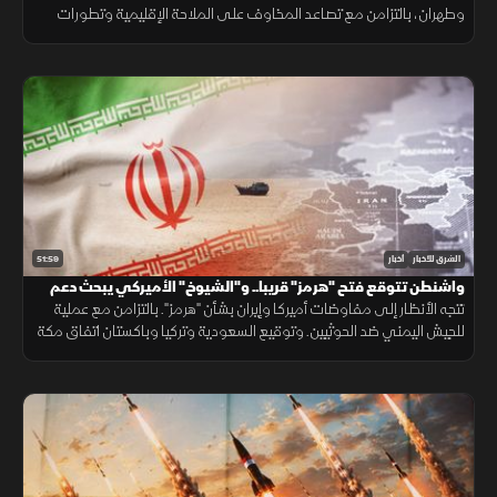
وطهران، بالتزامن مع تصاعد المخاوف على الملاحة الإقليمية وتطورات
سياسية وأمنية متسارعة في لبنان وأوكرانيا.
51:59
الشرق للأخبار
أخبار
واشنطن تتوقع فتح "هرمز" قريبا.. و"الشيوخ" الأميركي يبحث دعم
لبنان
تتجه الأنظار إلى مفاوضات أميركا وإيران بشأن "هرمز". بالتزامن مع عملية
للجيش اليمني ضد الحوثيين. وتوقيع السعودية وتركيا وباكستان اتفاق مكة
الدفاعي. ويناقش مجلس الشيوخ الأميركي مشروع قانون لدعم لبنان.