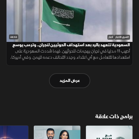
48:53
الشرق للأخبار
أخبار
السعودية تتعهد بالرد بعد استهداف الحوثيين لنجران.. وترمب يوسع
قيود الجنسية
أصيب 11 مدنيا في نجران بهجمات للحوثيين. فيما شددت السعودية على
استعدادها للتعامل مع أي اعتداء. وجدد التحالف دعمه لليمن. وفي أميركا،
أعلن ترمب قرب انتهاء حرب إيران ووسع قيود الجنسية بالولادة.
عرض المزيد
برامج ذات علاقة
مع الشرق الأوسط
الخبر الآخر
تقارير الشرق