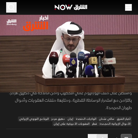
الموسم 2026
التفاهم الأميركي الإيراني.. خلافات التنفيذ تؤجل
الاتفاق النهائي
30 يونيو 2026
51:48
أخبار
أخبار الشرق
يتقدم مسار التفاهم الأميركي الإيراني وسط تباين في أولويات الطرفين، إذ
00:12
/
51:49
تربط طهران الانتقال إلى الاتفاق النهائي بتنفيذ بنود مذكرة التفاهم، فيما تركز
واشنطن على ملف اليورانيوم عالي التخصيب وأمن الملاحة في مضيق هرمز،
بالتزامن مع استمرار الوساطة القطرية، ومتابعة ملفات العقوبات وأموال
طهران المجمدة.
أخبار الشرق
سالي عثمان
الولايات المتحدة
إيران
مضيق هرمز
البرنامج النووي الإيراني
الأموال الإيرانية المجمدة
قطر
العقوبات الأميركية على إيران