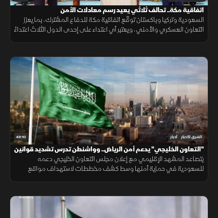
اتفاقية مكة.. تحالف ثلاثي يعيد رسم معادلات الأمن
السعودية وتركيا وباكستان توقّع اتفاقية مكة للدفاع المشترك، بما يعزز
التعاون العسكري والأمني، ويعتبر أي اعتداء على إحدى الدول الثلاث اعتداءً
عليها جميعاً.
49:10
الشرق للأخبار
أخبار
"التعاون الخليجي" يدعم أمن الرياض.. وواشنطن تدرس تشديد قوانين
الهجرة
يتصاعد المشهد الإقليمي مع إعلان مجلس التعاون الخليجي دعمه
للسعودية في حماية أمنها وسط كشف مخططات لاستهداف مواقع
حيوية. وفي اليمن، تتواصل المواجهات مع الحوثيين، بينما يتحدث ترمب عن
قرب انتهاء حرب إيران