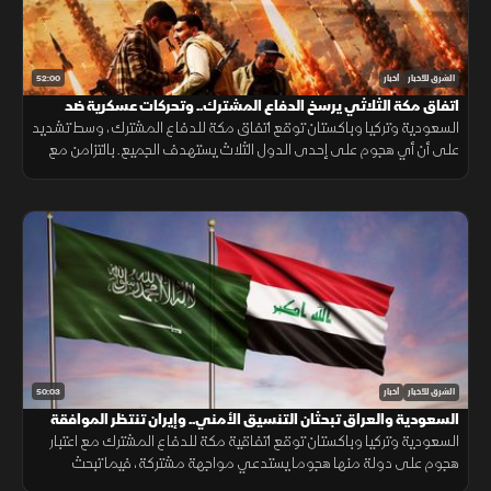
52:00
الشرق للأخبار
أخبار
اتفاق مكة الثلاثي يرسخ الدفاع المشترك.. وتحركات عسكرية ضد
الحوثيين
السعودية وتركيا وباكستان توقع اتفاق مكة للدفاع المشترك، وسط تشديد
على أن أي هجوم على إحدى الدول الثلاث يستهدف الجميع. بالتزامن مع
تحركات بشأن "هرمز". وتصعيد ضد الحوثيين. ومفاوضات أميركية بشأن إيران.
50:03
الشرق للأخبار
أخبار
السعودية والعراق تبحثان التنسيق الأمني.. وإيران تنتظر الموافقة
على اتفاق "هرمز"
السعودية وتركيا وباكستان توقع اتفاقية مكة للدفاع المشترك مع اعتبار
هجوم على دولة منها هجوما يستدعي مواجهة مشتركة، فيما تبحث
السعودية والعراق تعزيز التنسيق الأمني، وسط سعي لاتفاق بشأن "هرمز".