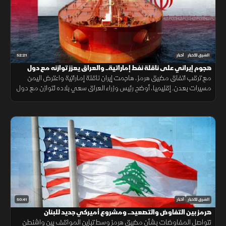
52:21
الشرق للأخبار
أخبار
هجوم إيراني على ناقلة نفط إماراتية.. والعراق يعزز توازنه مع دول
الجوار
مع ترقب اتفاق مضيق هرمز، هاجمت إيران ناقلة إماراتية واعترض اليمن
مسيرات بعدن. إقليميا، أوضح رئيس وزراء العراق سعي بلاده لتوازن مع دول
الجوار، وكشفت واشنطن عن تفكير بوتين باستفزاز الناتو.
50:41
الشرق للأخبار
أخبار
هرمز بين التفاوض والتصعيد.. ومشروع أميركي جديد للبنان
تتواصل المفاوضات بشأن مضيق هرمز وسط تباين المواقف بين واشنطن