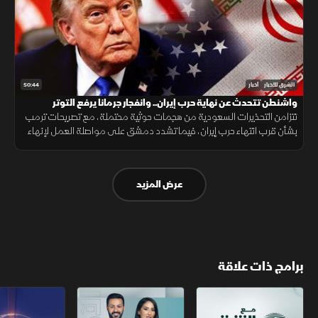
50:44
الشرق للأخبار
أخبار
واشنطن تتحدث عن نهاية حرب إيران.. وانفجار جرمانا يرفع التوتر
تتزامن التحذيرات السعودية من هجمات حوثية محتملة، مع تصريحات ترمب
بشأن قرب انتهاء حرب إيران، فيما تشدد دمشق على مواصلة العمل لإنهاء
وجود السلاح خارج سلطة الدولة، بعد انفجار استهدف حافلة في جرمانا.
عرض المزيد
برامج ذات علاقة
مع الشرق الأوسط
الخبر الآخر
تقارير الشرق