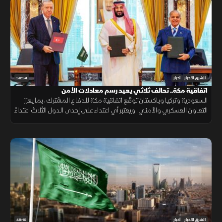
59:54
الشرق للأخبار
أخبار
اتفاقية مكة.. تحالف ثلاثي يعيد رسم معادلات الأمن
السعودية وتركيا وباكستان توقّع اتفاقية مكة للدفاع المشترك، بما يعزز
التعاون العسكري والأمني، ويعتبر أي اعتداء على إحدى الدول الثلاث اعتداءً
عليها جميعاً.
49:10
الشرق للأخبار
أخبار