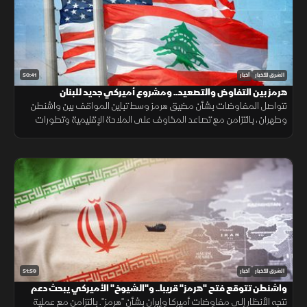
50:41
الشرق للأخبار
أخبار
هرمز بين التفاوض والتصعيد.. ومشروع أميركي جديد للبنان
تتواصل المفاوضات بشأن مضيق هرمز وسط تباين المواقف بين واشنطن
وطهران، بالتزامن مع تصاعد المخاوف على الملاحة الإقليمية وتطورات
سياسية وأمنية متسارعة في لبنان وأوكرانيا.
51:59
الشرق للأخبار
أخبار
واشنطن تتوقع فتح "هرمز" قريبا.. و"الشيوخ" الأميركي يبحث دعم
لبنان
تتجه الأنظار إلى مفاوضات أميركا وإيران بشأن "هرمز". بالتزامن مع عملية