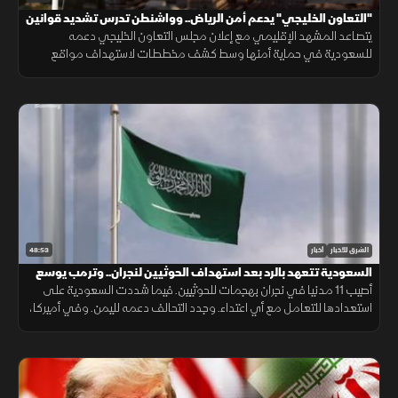
"التعاون الخليجي" يدعم أمن الرياض.. وواشنطن تدرس تشديد قوانين
الهجرة
يتصاعد المشهد الإقليمي مع إعلان مجلس التعاون الخليجي دعمه
للسعودية في حماية أمنها وسط كشف مخططات لاستهداف مواقع
حيوية. وفي اليمن، تتواصل المواجهات مع الحوثيين، بينما يتحدث ترمب عن
قرب انتهاء حرب إيران
48:53
الشرق للأخبار
أخبار
السعودية تتعهد بالرد بعد استهداف الحوثيين لنجران.. وترمب يوسع
قيود الجنسية
أصيب 11 مدنيا في نجران بهجمات للحوثيين. فيما شددت السعودية على
استعدادها للتعامل مع أي اعتداء. وجدد التحالف دعمه لليمن. وفي أميركا،
أعلن ترمب قرب انتهاء حرب إيران ووسع قيود الجنسية بالولادة.