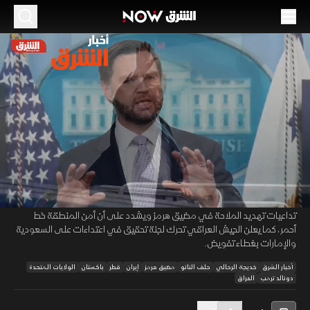
الموسم 2026
تحركات دبلوماسية متسارعة نحو طهران.. والناتو
يحذر تداعيات إغلاق هرمز
22 مايو 2026
43:43
أخبار
أخبار الشرق
تشير المعطيات إلى استمرار القضايا الخلافية دون حسم، مع إرسال قطر
00:12
/
43:44
وباكستان وفوداً تفاوضية إلى طهران بتنسيق مع واشنطن، في وقت يؤكد
فيه ترمب أن الإيرانيين يتطلعون إلى اتفاق، بينما يحذر أمين عام الناتو من
تداعيات تهديد الملاحة في مضيق هرمز ويشدد على أن أمن المنطقة خط
أحمر، كما يعلن الجيش العراقي تحرك لجنة تحقيق في اعتداءات على السعودية
والإمارات بغطاء تفويض.
أخبار الشرق
خديجة الرحالي
حلف الناتو
مضيق هرمز
إيران
قطر
باكستان
الولايات المتحدة
دونالد ترمب
العراق