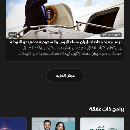
48:54
الشرق للأخبار
أخبار
ترمب يعيد محادثات إيران مساء اليوم.. والسعودية تدفع نحو التهدئة
إيران تعلن اقتراب اتفاق مع عمان بشأن هرمز، وترمب يؤكد انطلاق
محادثات مع طهران مساء الإثنين، فيما تدفع السعودية نحو التهدئة،
وتتواصل الضغوط الدولية بشأن غزة، ويعلن المغرب حصيلة أحداث سبتة.
عرض المزيد
برامج ذات علاقة
مع الشرق الأوسط
الخبر الآخر
تقارير الشرق