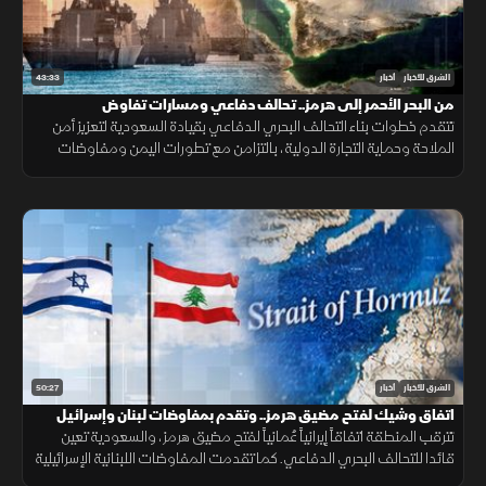
43:33
الشرق للأخبار
أخبار
من البحر الأحمر إلى هرمز.. تحالف دفاعي ومسارات تفاوض
تتقدم خطوات بناء التحالف البحري الدفاعي بقيادة السعودية لتعزيز أمن
الملاحة وحماية التجارة الدولية، بالتزامن مع تطورات اليمن ومفاوضات
هرمز واستمرار المسار الأمني بين لبنان وإسرائيل.
50:27
الشرق للأخبار
أخبار
اتفاق وشيك لفتح مضيق هرمز.. وتقدم بمفاوضات لبنان وإسرائيل
تترقب المنطقة اتفاقاً إيرانياً عُمانياً لفتح مضيق هرمز، والسعودية تعين
قائدا للتحالف البحري الدفاعي. كما تقدمت المفاوضات اللبنانية الإسرائيلية
بروما، بينما كثفت روسيا هجماتها ضد أوكرانيا.