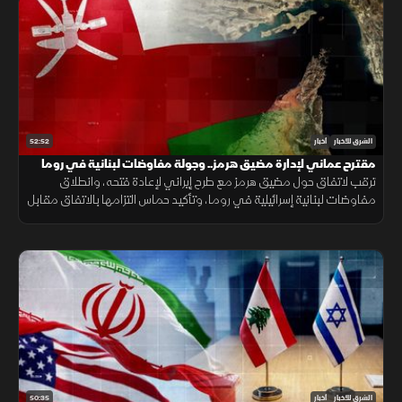
52:52
الشرق للأخبار
أخبار
مقترح عماني لإدارة مضيق هرمز.. وجولة مفاوضات لبنانية في روما
ترقب لاتفاق حول مضيق هرمز مع طرح إيراني لإعادة فتحه، وانطلاق
مفاوضات لبنانية إسرائيلية في روما، وتأكيد حماس التزامها بالاتفاق مقابل
الانسحاب، فيما يتصاعد القتال بين روسيا وأوكرانيا.
50:35
الشرق للأخبار
أخبار