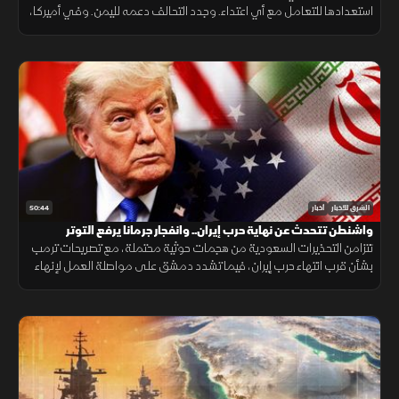
استعدادها للتعامل مع أي اعتداء. وجدد التحالف دعمه لليمن. وفي أميركا،
أعلن ترمب قرب انتهاء حرب إيران ووسع قيود الجنسية بالولادة.
50:44
الشرق للأخبار
أخبار
واشنطن تتحدث عن نهاية حرب إيران.. وانفجار جرمانا يرفع التوتر
تتزامن التحذيرات السعودية من هجمات حوثية محتملة، مع تصريحات ترمب
بشأن قرب انتهاء حرب إيران، فيما تشدد دمشق على مواصلة العمل لإنهاء
وجود السلاح خارج سلطة الدولة، بعد انفجار استهدف حافلة في جرمانا.