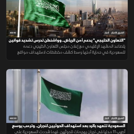
49:10
الشرق للأخبار
أخبار
"التعاون الخليجي" يدعم أمن الرياض.. وواشنطن تدرس تشديد قوانين
الهجرة
يتصاعد المشهد الإقليمي مع إعلان مجلس التعاون الخليجي دعمه
للسعودية في حماية أمنها وسط كشف مخططات لاستهداف مواقع
حيوية. وفي اليمن، تتواصل المواجهات مع الحوثيين، بينما يتحدث ترمب عن
قرب انتهاء حرب إيران
48:53
الشرق للأخبار
أخبار
السعودية تتعهد بالرد بعد استهداف الحوثيين لنجران.. وترمب يوسع
قيود الجنسية
أصيب 11 مدنيا في نجران بهجمات للحوثيين. فيما شددت السعودية على