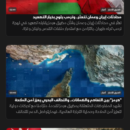
52:41
الشرق للأخبار
أخبار
محادثات إيران وعمان تتعثر.. وترمب يلوح بخيار التصعيد
تعثر في محادثات إيران وعمان بشأن مضيق هرمز يقابله تصعيد في لهجة
ترمب تجاه طهران، بالتزامن مع استمرار ملفات القدس ولبنان وغزة،
وتحديات المهاجرين في سبتة.
50:40
الشرق للأخبار
أخبار
"هرمز" بين التفاهم والضمانات.. والتحالف البحري يعزز أمن الملاحة
تشهد المفاوضات المتعلقة بمضيق هرمز تقدما، متزامنا مع تحركات دولية
لتعزيز أمن الملاحة وحماية التجارة العالمية، فيما يتواصل الدعم للتحالف
البحري الدفاعي وسط متابعة لتطورات التهدئة الإقليمية.