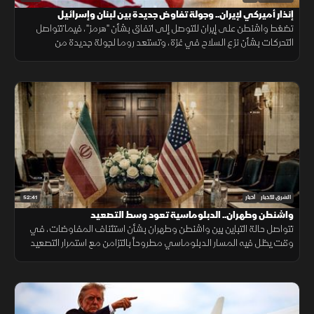
إنذار أميركي لإيران.. وجولة تفاوض جديدة بين لبنان وإسرائيل
تضغط واشنطن على إيران للتوصل إلى اتفاق بشأن "هرمز"، فيما تتواصل
التحركات بشأن نزع السلاح في غزة، وتستعد روما لجولة جديدة من
المفاوضات اللبنانية الإسرائيلية، ومواقف داعمة لأمن الملاحة في البحر
الأحمر.
52:41
الشرق للأخبار
أخبار
واشنطن وطهران.. الدبلوماسية تعود وسط التصعيد
تتواصل حالة التباين بين واشنطن وطهران بشأن استئناف المفاوضات، في
وقت يظل فيه المسار الدبلوماسي مطروحاً بالتزامن مع استمرار التصعيد
العسكري.