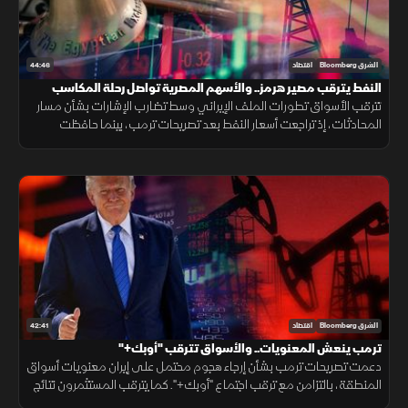
44:46
الشرق Bloomberg
اقتصاد
النفط يترقب مصير هرمز.. والأسهم المصرية تواصل رحلة المكاسب
تترقب الأسواق تطورات الملف الإيراني وسط تضارب الإشارات بشأن مسار
المحادثات، إذ تراجعت أسعار النفط بعد تصريحات ترمب، بينما حافظت
الأسهم المصرية على مكاسبها، بالتزامن مع نفي طهران وجود مفاوضات
مباشرة.
42:41
الشرق Bloomberg
اقتصاد
ترمب ينعش المعنويات.. والأسواق تترقب "أوبك+"
دعمت تصريحات ترمب بشأن إرجاء هجوم محتمل على إيران معنويات أسواق
المنطقة، بالتزامن مع ترقب اجتماع "أوبك+". كما يترقب المستثمرون نتائج
أرامكو، بينما استعادت البورصة المصرية جزءا من خسائرها السابقة.