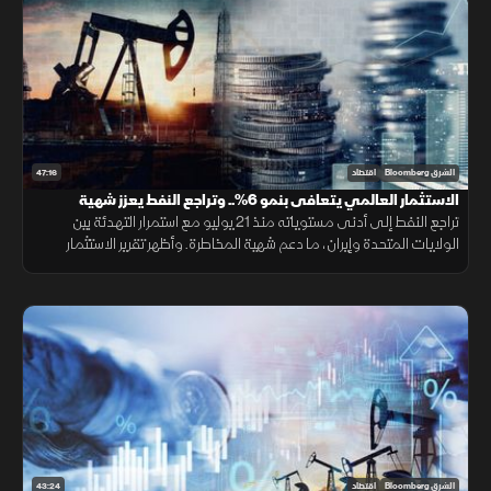
47:16
الشرق Bloomberg
اقتصاد
الاستثمار العالمي يتعافى بنمو 6%.. وتراجع النفط يعزز شهية
المخاطرة
تراجع النفط إلى أدنى مستوياته منذ 21 يوليو مع استمرار التهدئة بين
الولايات المتحدة وإيران، ما دعم شهية المخاطرة. وأظهر تقرير الاستثمار
العالمي تعافي نمو تدفقات الاستثمار الأجنبي المباشر 6% خلال 2025
43:24
الشرق Bloomberg
اقتصاد