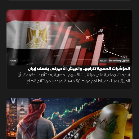
44:18
الشرق Bloomberg
اقتصاد
المؤشرات المصرية تتراجع.. والجيش الأميركي يقصف إيران
تراجعات جماعية على مؤشرات الأسهم المصرية بعد تأكيد الحكومة بأن
الحريق بميناء دمياط نجم عن طائرة مسيرة. وبدعم من نتائج قطاع
التكنولوجيا، العقود الآجلة الأميركية ترتفع. والجيش الأميركي يقصف إيران