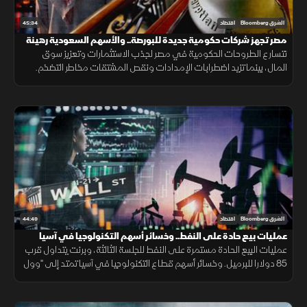
45:34
الشرق Bloomberg
اقتصاد
مصر تجهز شركات حكومية جديدة للبورصة.. والأسهم السعودية رهينة
النتائج والسيولة
تتسارع الطروحات الحكومية في مصر لجذب الاستثمارات وتعزيز سوق
المال، بينما تزيد اضطرابات الإمدادات ونقص المشتقات مخاطر التضخم.
ويواجه الذكاء الاصطناعي منافسة صينية وتساؤلات العوائد.
44:49
الشرق Bloomberg
اقتصاد
عمليات بيع حادة على النفط.. وخسائر أسهم التكنولوجيا في آسيا
تمتد لـ"وول ستريت"
عمليات البيع الحادة مستمرة على النفط للجلسة الثالثة، وبرنت يتداول قرب
85 دولارا للبرميل. وخسائر أسهم قطاع التكنولوجيا في آسيا تمتد إلى "وول
ستريت"، والعقود الآجلة للمؤشرات الأميركية تتراجع.