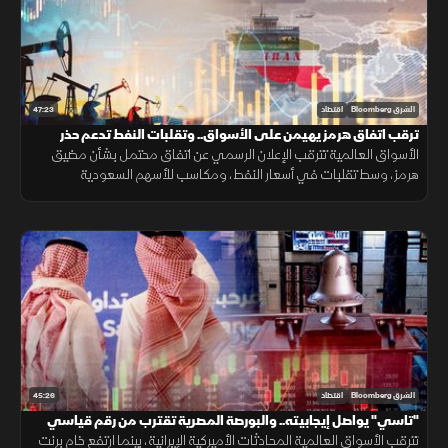
47:23
الشرق Bloomberg
اقتصاد
ترقب اتفاق هرمز يهيمن على الأسواق.. وتقلبات النفط تدعم حذر
المستثمرين
الأسواق العالمية تترقب الإعلان الرسمي عن اتفاق محتمل بشأن مضيق
هرمز، وسط تقلبات في أسعار النفط، ومكاسب للأسهم السعودية
والمصرية، مع استمرار حالة عدم اليقين بشأن مسار المفاوضات.
45:26
الشرق Bloomberg
اقتصاد
"تاسي" يواصل إيجابيته.. والبورصة المصرية تقترب من رقم قياسي
جديد
تترقب الأسواق العالمية المحادثات الأميركية الإيرانية، بينما ارتفع خام برنت