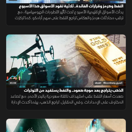
النفط وهرمز وقرارات الفائدة.. ثلاثية تقود الأسواق هذا الأسبوع
بدأت الأسواق الإقليمية الأسبوع تحت تأثير التطورات الجيوسياسية، مع
ترقب محادثات هرمز وانعكاس تراجع النفط على سهم أرامكو. كما تركزت
الأنظار على نتائج سابك للمغذيات الزراعية، وعمليات جني الأرباح في مصر.
45:08
الشرق Bloomberg
اقتصاد
الذهب يتراجع بعد موجة صعود.. والنفط يستفيد من التوترات
صعدت أسعار النفط عقب استهداف ناقلة سعودية بالبحر الأحمر، مع تصاعد
المخاوف على الإمدادات. وفي المقابل، تراجع الذهب، بينما أكدت الإدارة
الأميركية أن إيران ليست مستعدة لإبرام اتفاق ولوحت بمزيد من الضربات