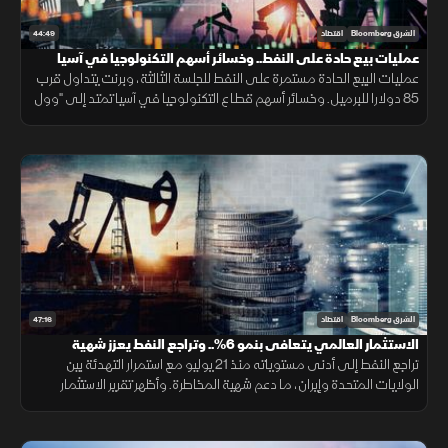
44:49
الشرق Bloomberg
اقتصاد
عمليات بيع حادة على النفط.. وخسائر أسهم التكنولوجيا في آسيا
تمتد لـ"وول ستريت"
عمليات البيع الحادة مستمرة على النفط للجلسة الثالثة، وبرنت يتداول قرب
85 دولارا للبرميل. وخسائر أسهم قطاع التكنولوجيا في آسيا تمتد إلى "وول
ستريت"، والعقود الآجلة للمؤشرات الأميركية تتراجع.
47:16
الشرق Bloomberg
اقتصاد
الاستثمار العالمي يتعافى بنمو 6%.. وتراجع النفط يعزز شهية
المخاطرة
تراجع النفط إلى أدنى مستوياته منذ 21 يوليو مع استمرار التهدئة بين
الولايات المتحدة وإيران، ما دعم شهية المخاطرة. وأظهر تقرير الاستثمار
العالمي تعافي نمو تدفقات الاستثمار الأجنبي المباشر 6% خلال 2025