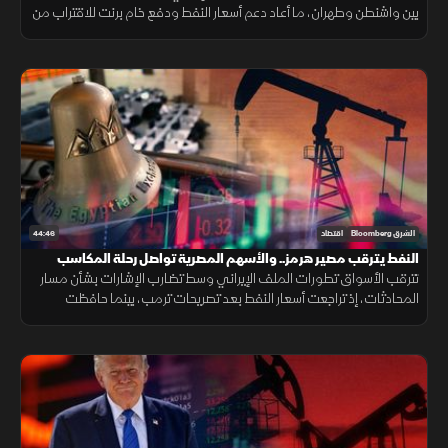
بين واشنطن وطهران، ما أعاد دعم أسعار النفط ودفع خام برنت للاقتراب من
85 دولارا للبرميل. وفي الوقت نفسه، دعمت نتائج أرامكو المعنويات.
44:46
الشرق Bloomberg
اقتصاد
النفط يترقب مصير هرمز.. والأسهم المصرية تواصل رحلة المكاسب
تترقب الأسواق تطورات الملف الإيراني وسط تضارب الإشارات بشأن مسار
المحادثات، إذ تراجعت أسعار النفط بعد تصريحات ترمب، بينما حافظت
الأسهم المصرية على مكاسبها، بالتزامن مع نفي طهران وجود مفاوضات
مباشرة.