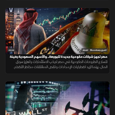
45:34
الشرق Bloomberg
اقتصاد
مصر تجهز شركات حكومية جديدة للبورصة.. والأسهم السعودية رهينة
النتائج والسيولة
تتسارع الطروحات الحكومية في مصر لجذب الاستثمارات وتعزيز سوق
المال، بينما تزيد اضطرابات الإمدادات ونقص المشتقات مخاطر التضخم.
ويواجه الذكاء الاصطناعي منافسة صينية وتساؤلات العوائد.