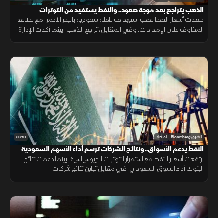
الذهب يتراجع بعد موجة صعود.. والنفط يستفيد من التوترات
صعدت أسعار النفط عقب استهداف ناقلة سعودية بالبحر الأحمر، مع تصاعد
المخاوف على الإمدادات. وفي المقابل، تراجع الذهب، بينما أكدت الإدارة
الأميركية أن إيران ليست مستعدة لإبرام اتفاق ولوحت بمزيد من الضربات
36:10
الشرق Bloomberg
اقتصاد
النفط يدعم الأسواق.. ونتائج الشركات ترسم أداء الأسهم السعودية
ارتفعت أسعار النفط مع استمرار التوترات الجيوسياسية، بينما دعمت نتائج
البنوك أداء السوق السعودي، في مقابل تباين نتائج شركات
البتروكيماويات نتيجة ضغوط سلاسل الإمداد وارتفاع التكاليف.