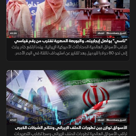
45:26
الشرق Bloomberg
اقتصاد
"تاسي" يواصل إيجابيته.. والبورصة المصرية تقترب من رقم قياسي
جديد
تترقب الأسواق العالمية المحادثات الأميركية الإيرانية، بينما ارتفع خام برنت
إلى نحو 80 دولارا للبرميل بعد تقارير عن استهداف ناقلة في البحر الأحمر.
في المقابل، واصلت السوق السعودية صعودها.
47:27
الشرق Bloomberg
اقتصاد
الأسواق توازن بين تطورات الملف الإيراني ونتائج الشركات الكبرى
تراقب الأسواق العالمية تطورات الملف الإيراني وسط تضارب التصريحات