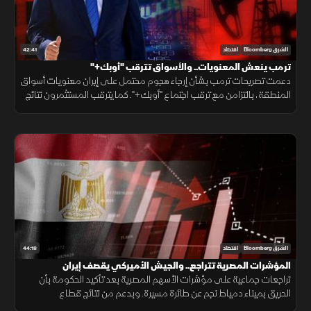
42:41
الشرق Bloomberg
اقتصاد
ترمب ينعش المعنويات.. والأسواق تترقب "أوبك+"
دعمت تصريحات ترمب بشأن إرجاء هجوم محتمل على إيران معنويات أسواق
المنطقة، بالتزامن مع ترقب اجتماع "أوبك+". كما يترقب المستثمرون نتائج
أرامكو، بينما استعادت البورصة المصرية جزءا من خسائرها السابقة.
44:18
الشرق Bloomberg
اقتصاد
المؤشرات المصرية تتراجع.. والجيش الأميركي يقصف إيران
تراجعات جماعية على مؤشرات الأسهم المصرية بعد تأكيد الحكومة بأن
الحريق بميناء دمياط نجم عن طائرة مسيرة. وبدعم من نتائج قطاع
التكنولوجيا، العقود الآجلة الأميركية ترتفع. والجيش الأميركي يقصف إيران