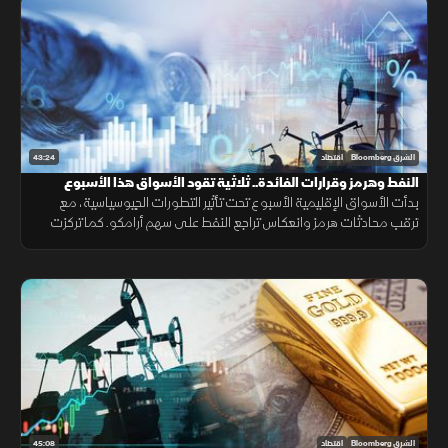
43:24
الشرق Bloomberg
اقتصاد
النفط وهرمز وقرارات الفائدة.. ثلاثية تقود الأسواق هذا الأسبوع
بدأت الأسواق الإقليمية الأسبوع تحت تأثير التطورات الجيوسياسية، مع
ترقب محادثات هرمز وانعكاس تراجع النفط على سهم أرامكو. كما تركزت
الأنظار على نتائج سابك للمغذيات الزراعية، وعمليات جني الأرباح في مصر.
45:08
الشرق Bloomberg
اقتصاد