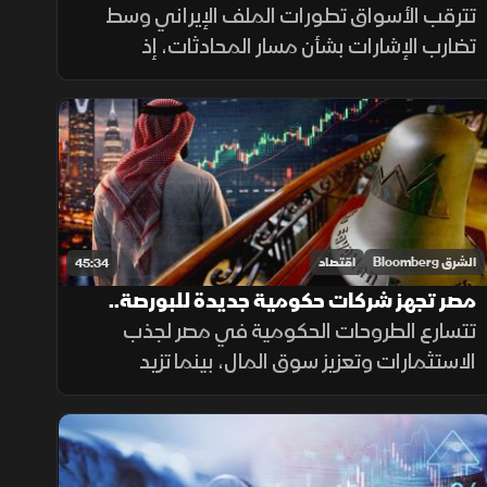
تواصل رحلة المكاسب
تترقب الأسواق تطورات الملف الإيراني وسط
تضارب الإشارات بشأن مسار المحادثات، إذ
تراجعت أسعار النفط بعد تصريحات ترمب، بينما
حافظت الأسهم المصرية على مكاسبها، بالتزامن
مع نفي طهران وجود مفاوضات مباشرة.
الشرق Bloomberg
اقتصاد
45:34
مصر تجهز شركات حكومية جديدة للبورصة..
تتسارع الطروحات الحكومية في مصر لجذب
والأسهم السعودية رهينة النتائج والسيولة
الاستثمارات وتعزيز سوق المال، بينما تزيد
اضطرابات الإمدادات ونقص المشتقات مخاطر
التضخم. ويواجه الذكاء الاصطناعي منافسة
صينية وتساؤلات العوائد.