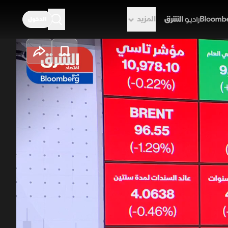
المزيد
الدخول
راديو الشرق
لنفط يتراجع
ب مؤشرات على تقدم المساعي
 للتراجع، فيما تلقى الذهب والفضة
ط عمليات جني أرباح وترقب المستثمرين
ر النفط