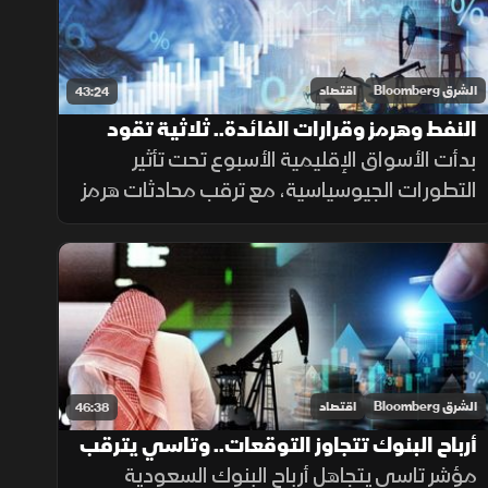
الشرق Bloomberg
اقتصاد
43:24
النفط وهرمز وقرارات الفائدة.. ثلاثية تقود
الأسواق هذا الأسبوع
بدأت الأسواق الإقليمية الأسبوع تحت تأثير
التطورات الجيوسياسية، مع ترقب محادثات هرمز
وانعكاس تراجع النفط على سهم أرامكو. كما
تركزت الأنظار على نتائج سابك للمغذيات الزراعية،
وعمليات جني الأرباح في مصر.
الشرق Bloomberg
اقتصاد
46:38
أرباح البنوك تتجاوز التوقعات.. وتاسي يترقب
مسار النفط
مؤشر تاسي يتجاهل أرباح البنوك السعودية