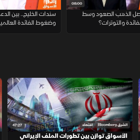
08:00
صل الذهب الصعود وسط
سندات الخليج.. بين الدع
ائدة والتوترات؟
وضغوط الفائدة العالمي
الشرق Bloomberg
اقتصاد
47:27
الأسواق توازن بين تطورات الملف الإيراني