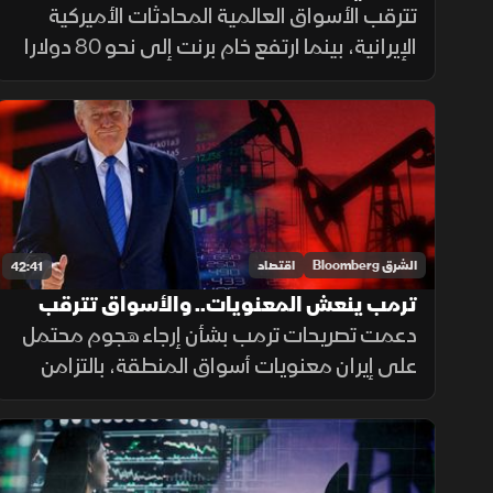
تقترب من رقم قياسي جديد
تترقب الأسواق العالمية المحادثات الأميركية
الإيرانية، بينما ارتفع خام برنت إلى نحو 80 دولارا
للبرميل بعد تقارير عن استهداف ناقلة في البحر
الأحمر. في المقابل، واصلت السوق السعودية
صعودها.
الشرق Bloomberg
اقتصاد
42:41
ترمب ينعش المعنويات.. والأسواق تترقب
"أوبك+"
دعمت تصريحات ترمب بشأن إرجاء هجوم محتمل
على إيران معنويات أسواق المنطقة، بالتزامن
مع ترقب اجتماع "أوبك+". كما يترقب
المستثمرون نتائج أرامكو، بينما استعادت
البورصة المصرية جزءا من خسائرها السابقة.