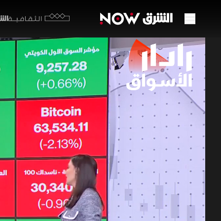
الشرق y
الثقافية
الأسو
والأ
04 يونيو 2026
رادار ال
استجابت ال
الدبلوماسي
دعماً محدو
للتطورات ا
برامج اقتصاد ا