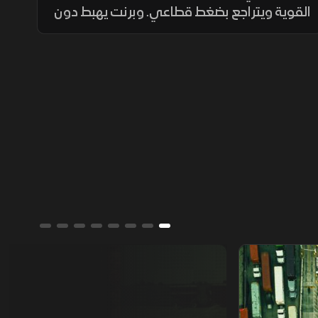
القوية ويتراجع بضغط قطاعي. وبرنت يهبط دون
89 دولاراً وسط تجاذبات الحرب والوساطة، مع
انتعاش أسواق التكنولوجيا العالمية وانتشار
الجيش اللبناني جنوباً.
من يمتلك العالم؟