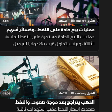
الشرق Bloomberg
اقتصاد
44:49
عمليات بيع حادة على النفط.. وخسائر أسهم
التكنولوجيا في آسيا تمتد لـ"وول ستريت"
عمليات البيع الحادة مستمرة على النفط للجلسة
الثالثة، وبرنت يتداول قرب 85 دولارا للبرميل.
وخسائر أسهم قطاع التكنولوجيا في آسيا تمتد
إلى "وول ستريت"، والعقود الآجلة للمؤشرات
الأميركية تتراجع.
الشرق Bloomberg
اقتصاد
45:08
الذهب يتراجع بعد موجة صعود.. والنفط
يستفيد من التوترات
صعدت أسعار النفط عقب استهداف ناقلة