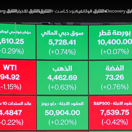
Discover
الشرق الوثائقية
الشرق بودكاست
الشرق للأخبار
الشرق Bloomberg
اق بين التهدئة والسيولة.. ا
سهم تترقب
39:21
اقتصاد
أسواق
أسواق العالمية إيجابياً لتراجع المخاطر الجيوسياسية عق
ة في المنطقة. وانعكس ذلك على أسعار النفط التي اتجهت
داً من انخفاض الدولار. كما تباين أداء الأسهم العالمية وس
لسياسية والاقتصادية
لشرق
خريطة برامجية جديدة
رادار الأسواق
نور عماشة
اقتصاد الشرق مع بلومبرغ
أسعا