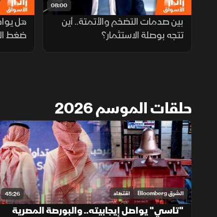
08:00
بين صدمات التضخم والأتمتة.. أين
هل يوا
تتجه بوصلة الاستثمار؟
ضغط الف
حلقات الموسم 2026
الشرق Bloomberg
اقتصاد
45:26
"تاسي" يواصل إيجابيته.. والبورصة المصرية