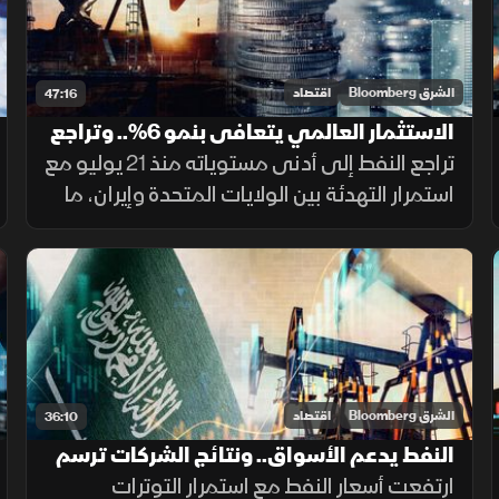
الشرق Bloomberg
اقتصاد
47:16
الاستثمار العالمي يتعافى بنمو 6%.. وتراجع
النفط يعزز شهية المخاطرة
تراجع النفط إلى أدنى مستوياته منذ 21 يوليو مع
استمرار التهدئة بين الولايات المتحدة وإيران، ما
دعم شهية المخاطرة. وأظهر تقرير الاستثمار
العالمي تعافي نمو تدفقات الاستثمار الأجنبي
المباشر 6% خلال 2025
الشرق Bloomberg
اقتصاد
36:10
النفط يدعم الأسواق.. ونتائج الشركات ترسم
أداء الأسهم السعودية
ارتفعت أسعار النفط مع استمرار التوترات