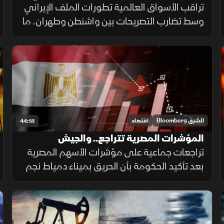
ونتائج الشركات الكبرى
تراقب الأسواق العالمية تطورات الملف الإيراني
وسط تضارب التصريحات بين واشنطن وطهران، ما
أعاد دعم أسعار النفط ودفع خام برنت للاقتراب
من 85 دولارا للبرميل. وفي الوقت نفسه، دعمت
نتائج أرامكو المعنويات.
الشرق Bloomberg
اقتصاد
44:18
المؤشرات المصرية تتراجع.. والجيش
الأميركي يقصف إيران
تراجعات جماعية على مؤشرات الأسهم المصرية
بعد تأكيد الحكومة بأن الحريق بميناء دمياط نجم
عن طائرة مسيرة. وبدعم من نتائج قطاع
التكنولوجيا، العقود الآجلة الأميركية ترتفع.
والجيش الأميركي يقصف إيران