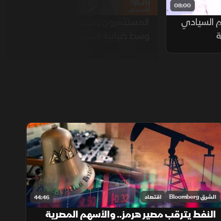
08:00
08:00
م السيادي
المستثمرون يعيدون توزيع السيولة
ة
وسط ضبابية السوق السعودية
الشرق Bloomberg
اقتصاد
44:46
النفط يترقب مصير هرمز.. والأسهم المصرية