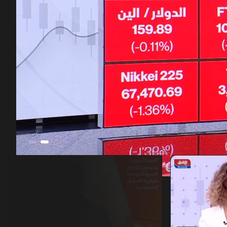
00:12
/
39:21