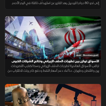
إلى نحو 80 دولارا للبرميل بعد تقارير عن استهداف ناقلة في البحر الأحمر.
في المقابل، واصلت السوق السعودية صعودها.
47:27
الشرق Bloomberg
اقتصاد
الأسواق توازن بين تطورات الملف الإيراني ونتائج الشركات الكبرى
تراقب الأسواق العالمية تطورات الملف الإيراني وسط تضارب التصريحات
بين واشنطن وطهران، ما أعاد دعم أسعار النفط ودفع خام برنت للاقتراب من
85 دولارا للبرميل. وفي الوقت نفسه، دعمت نتائج أرامكو المعنويات.