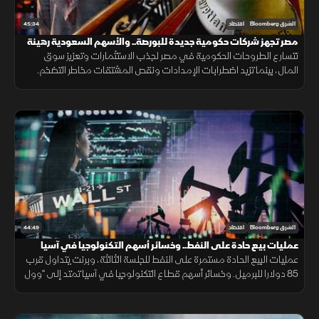
45:34
الشرق Bloomberg
اقتصاد
مصر تجهز شركات حكومية جديدة للبورصة.. والأسهم السعودية رهينة
النتائج والسيولة
تتسارع الطروحات الحكومية في مصر لجذب الاستثمارات وتعزيز سوق
المال، بينما تزيد اضطرابات الإمدادات ونقص المشتقات مخاطر التضخم.
ويواجه الذكاء الاصطناعي منافسة صينية وتساؤلات العوائد.
44:49
الشرق Bloomberg
اقتصاد
عمليات بيع حادة على النفط.. وخسائر أسهم التكنولوجيا في آسيا
تمتد لـ"وول ستريت"
عمليات البيع الحادة مستمرة على النفط للجلسة الثالثة، وبرنت يتداول قرب
85 دولارا للبرميل. وخسائر أسهم قطاع التكنولوجيا في آسيا تمتد إلى "وول
ستريت"، والعقود الآجلة للمؤشرات الأميركية تتراجع.