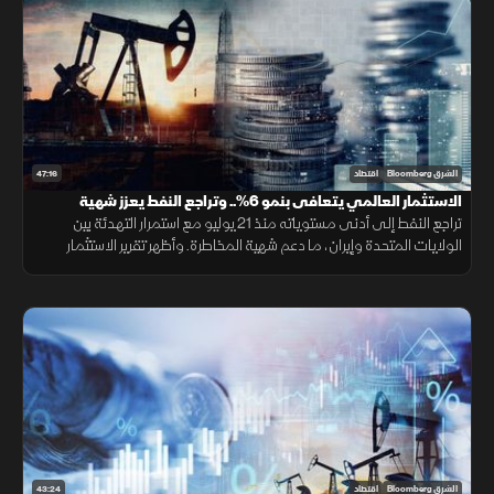
47:16
الشرق Bloomberg
اقتصاد
الاستثمار العالمي يتعافى بنمو 6%.. وتراجع النفط يعزز شهية
المخاطرة
تراجع النفط إلى أدنى مستوياته منذ 21 يوليو مع استمرار التهدئة بين
الولايات المتحدة وإيران، ما دعم شهية المخاطرة. وأظهر تقرير الاستثمار
العالمي تعافي نمو تدفقات الاستثمار الأجنبي المباشر 6% خلال 2025
43:24
الشرق Bloomberg
اقتصاد