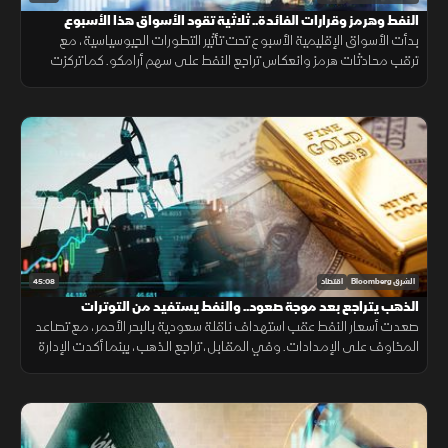
النفط وهرمز وقرارات الفائدة.. ثلاثية تقود الأسواق هذا الأسبوع
بدأت الأسواق الإقليمية الأسبوع تحت تأثير التطورات الجيوسياسية، مع
ترقب محادثات هرمز وانعكاس تراجع النفط على سهم أرامكو. كما تركزت
الأنظار على نتائج سابك للمغذيات الزراعية، وعمليات جني الأرباح في مصر.
45:08
الشرق Bloomberg
اقتصاد
الذهب يتراجع بعد موجة صعود.. والنفط يستفيد من التوترات
صعدت أسعار النفط عقب استهداف ناقلة سعودية بالبحر الأحمر، مع تصاعد
المخاوف على الإمدادات. وفي المقابل، تراجع الذهب، بينما أكدت الإدارة
الأميركية أن إيران ليست مستعدة لإبرام اتفاق ولوحت بمزيد من الضربات