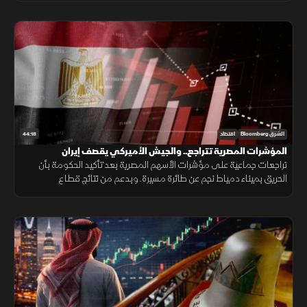
44:18
الشرق Bloomberg
اقتصاد
المؤشرات المصرية تتراجع.. والجيش الأميركي يقصف إيران
تراجعات جماعية على مؤشرات الأسهم المصرية بعد تأكيد الحكومة بأن
الحريق بميناء دمياط نجم عن طائرة مسيرة. وبدعم من نتائج قطاع
التكنولوجيا، العقود الآجلة الأميركية ترتفع. والجيش الأميركي يقصف إيران