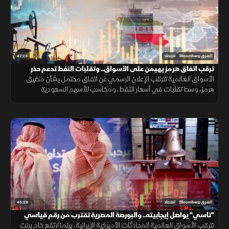
47:23
الشرق Bloomberg
اقتصاد
ترقب اتفاق هرمز يهيمن على الأسواق.. وتقلبات النفط تدعم حذر
المستثمرين
الأسواق العالمية تترقب الإعلان الرسمي عن اتفاق محتمل بشأن مضيق
هرمز، وسط تقلبات في أسعار النفط، ومكاسب للأسهم السعودية
والمصرية، مع استمرار حالة عدم اليقين بشأن مسار المفاوضات.
45:26
الشرق Bloomberg
اقتصاد
"تاسي" يواصل إيجابيته.. والبورصة المصرية تقترب من رقم قياسي
جديد
تترقب الأسواق العالمية المحادثات الأميركية الإيرانية، بينما ارتفع خام برنت