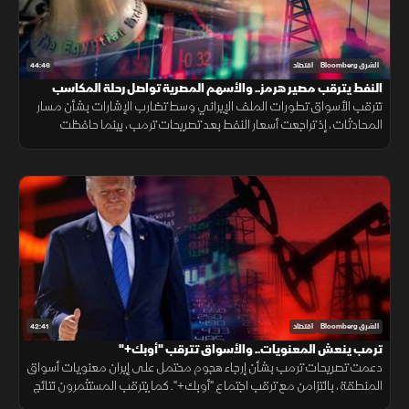
44:46
الشرق Bloomberg
اقتصاد
النفط يترقب مصير هرمز.. والأسهم المصرية تواصل رحلة المكاسب
تترقب الأسواق تطورات الملف الإيراني وسط تضارب الإشارات بشأن مسار
المحادثات، إذ تراجعت أسعار النفط بعد تصريحات ترمب، بينما حافظت
الأسهم المصرية على مكاسبها، بالتزامن مع نفي طهران وجود مفاوضات
مباشرة.
42:41
الشرق Bloomberg
اقتصاد
ترمب ينعش المعنويات.. والأسواق تترقب "أوبك+"
دعمت تصريحات ترمب بشأن إرجاء هجوم محتمل على إيران معنويات أسواق
المنطقة، بالتزامن مع ترقب اجتماع "أوبك+". كما يترقب المستثمرون نتائج
أرامكو، بينما استعادت البورصة المصرية جزءا من خسائرها السابقة.