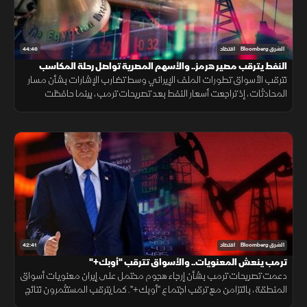
44:46
الشرق Bloomberg
اقتصاد
النفط يترقب مصير هرمز.. والأسهم المصرية تواصل رحلة المكاسب
تترقب الأسواق تطورات الملف الإيراني وسط تضارب الإشارات بشأن مسار
المحادثات، إذ تراجعت أسعار النفط بعد تصريحات ترمب، بينما حافظت
الأسهم المصرية على مكاسبها، بالتزامن مع نفي طهران وجود مفاوضات
مباشرة.
42:41
الشرق Bloomberg
اقتصاد
ترمب ينعش المعنويات.. والأسواق تترقب "أوبك+"
دعمت تصريحات ترمب بشأن إرجاء هجوم محتمل على إيران معنويات أسواق
المنطقة، بالتزامن مع ترقب اجتماع "أوبك+". كما يترقب المستثمرون نتائج
أرامكو، بينما استعادت البورصة المصرية جزءا من خسائرها السابقة.