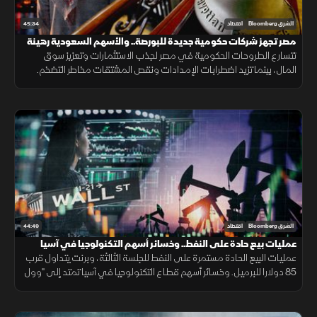
45:34
الشرق Bloomberg
اقتصاد
مصر تجهز شركات حكومية جديدة للبورصة.. والأسهم السعودية رهينة
النتائج والسيولة
تتسارع الطروحات الحكومية في مصر لجذب الاستثمارات وتعزيز سوق
المال، بينما تزيد اضطرابات الإمدادات ونقص المشتقات مخاطر التضخم.
ويواجه الذكاء الاصطناعي منافسة صينية وتساؤلات العوائد.
44:49
الشرق Bloomberg
اقتصاد
عمليات بيع حادة على النفط.. وخسائر أسهم التكنولوجيا في آسيا
تمتد لـ"وول ستريت"
عمليات البيع الحادة مستمرة على النفط للجلسة الثالثة، وبرنت يتداول قرب
85 دولارا للبرميل. وخسائر أسهم قطاع التكنولوجيا في آسيا تمتد إلى "وول
ستريت"، والعقود الآجلة للمؤشرات الأميركية تتراجع.