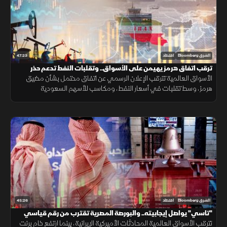
47:23
الشرق Bloomberg
اقتصاد
ترقب اتفاق هرمز يهيمن على الأسواق.. وتقلبات النفط تدعم حذر
المستثمرين
الأسواق العالمية تترقب الإعلان الرسمي عن اتفاق محتمل بشأن مضيق
هرمز، وسط تقلبات في أسعار النفط، ومكاسب للأسهم السعودية
والمصرية، مع استمرار حالة عدم اليقين بشأن مسار المفاوضات.
45:26
الشرق Bloomberg
اقتصاد
"تاسي" يواصل إيجابيته.. والبورصة المصرية تقترب من رقم قياسي
جديد
تترقب الأسواق العالمية المحادثات الأميركية الإيرانية، بينما ارتفع خام برنت