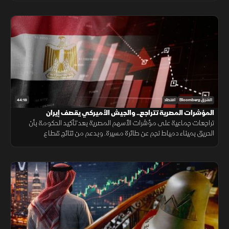
44:18
الشرق Bloomberg
اقتصاد
المؤشرات المصرية تتراجع.. والجيش الأميركي يقصف إيران
تراجعات جماعية على مؤشرات الأسهم المصرية بعد تأكيد الحكومة بأن
الحريق بميناء دمياط نجم عن طائرة مسيرة. وبدعم من نتائج قطاع
التكنولوجيا، العقود الآجلة الأميركية ترتفع. والجيش الأميركي يقصف إيران