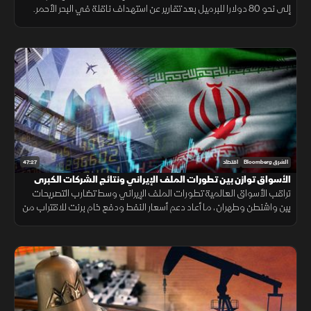
إلى نحو 80 دولارا للبرميل بعد تقارير عن استهداف ناقلة في البحر الأحمر.
في المقابل، واصلت السوق السعودية صعودها.
47:27
الشرق Bloomberg
اقتصاد
الأسواق توازن بين تطورات الملف الإيراني ونتائج الشركات الكبرى
تراقب الأسواق العالمية تطورات الملف الإيراني وسط تضارب التصريحات
بين واشنطن وطهران، ما أعاد دعم أسعار النفط ودفع خام برنت للاقتراب من
85 دولارا للبرميل. وفي الوقت نفسه، دعمت نتائج أرامكو المعنويات.