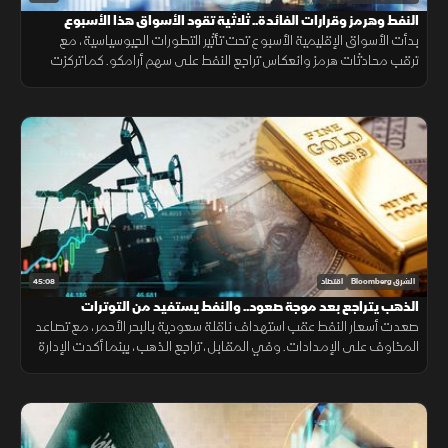
النفط وهرمز وقرارات الفائدة.. ثلاثية تقود الأسواق هذا الأسبوع
بدأت الأسواق الإقليمية الأسبوع تحت تأثير التطورات الجيوسياسية، مع
ترقب محادثات هرمز وانعكاس تراجع النفط على سهم أرامكو. كما تركزت
الأنظار على نتائج سابك للمغذيات الزراعية، وعمليات جني الأرباح في مصر.
45:08
الشرق Bloomberg
اقتصاد
الذهب يتراجع بعد موجة صعود.. والنفط يستفيد من التوترات
صعدت أسعار النفط عقب استهداف ناقلة سعودية بالبحر الأحمر، مع تصاعد
المخاوف على الإمدادات. وفي المقابل، تراجع الذهب، بينما أكدت الإدارة
الأميركية أن إيران ليست مستعدة لإبرام اتفاق ولوحت بمزيد من الضربات