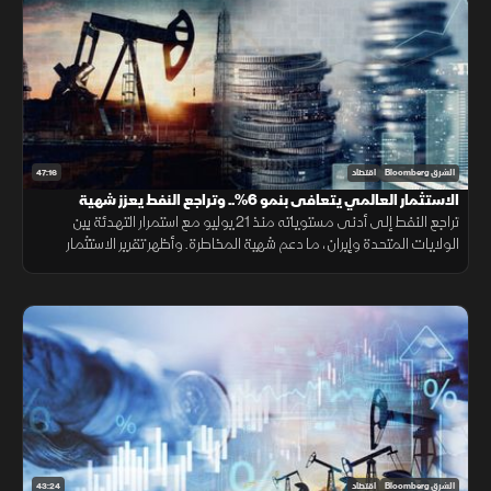
47:16
الشرق Bloomberg
اقتصاد
الاستثمار العالمي يتعافى بنمو 6%.. وتراجع النفط يعزز شهية
المخاطرة
تراجع النفط إلى أدنى مستوياته منذ 21 يوليو مع استمرار التهدئة بين
الولايات المتحدة وإيران، ما دعم شهية المخاطرة. وأظهر تقرير الاستثمار
العالمي تعافي نمو تدفقات الاستثمار الأجنبي المباشر 6% خلال 2025
43:24
الشرق Bloomberg
اقتصاد