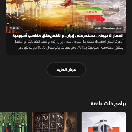
01:42:10
الشرق Bloomberg
اقتصاد
الحصار الأميركي مستمر على إيران.. والنفط يحقق مكاسب أسبوعية
أميركا تعلن استمرار حصارها البحري على إيران رغم وقف الضربات. والنفط
يحقق مكاسب أسبوعية بـ10%، وتوقعات بالوصول لـ100 دولار للبرميل
بنهاية العام. و"السيادي السعودي" يبرم شراكات تمويل بـ24.5 مليار دولار
عرض المزيد
برامج ذات علاقة
الأسواق الأميركية
ملحمة الأرقام
سلاسل الاستهل