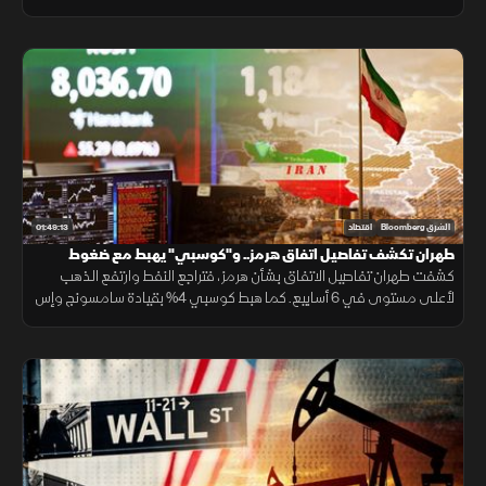
المنتجين لأول مرة منذ مارس. وول ستريت تسجل أقوى مكاسب أسبوعية
منذ أبريل
01:49:13
الشرق Bloomberg
اقتصاد
طهران تكشف تفاصيل اتفاق هرمز.. و"كوسبي" يهبط مع ضغوط
الذكاء الاصطناعي
كشفت طهران تفاصيل الاتفاق بشأن هرمز، فتراجع النفط وارتفع الذهب
لأعلى مستوى في 6 أسابيع. كما هبط كوسبي 4% بقيادة سامسونج وإس
كيه هاينكس، فيما أعادت نتائج سبيس إكس الجدل حول الإنفاق على الذكاء
الاصطناعي