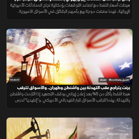
الفائدة الأميركية
هبطت أسعار النفط مع تصاعد التوقعات بإمكانية نجاح المحادثات الأميركية
الإيرانية، فيما عصفت موجة بيع بأسهم الرقائق في الأسواق الآسيوية،
وأسهم التكنولوجيا تحت الضغط وسط ترقب لقرار الفائدة الأميركية
01:40:17
الشرق Bloomberg
اقتصاد
برنت يتراجع عقب التهدئة بين واشنطن وطهران.. والأسواق تترقب
الفائدة الأميركية
هبط النفط بأكثر من 5% بعد إعلان إيراني بوقف التصعيد إذا التزمت واشنطن
بالتهدئة، بينما تترقب الأسواق قرار الفيدرالي الأميركي. و"إنفيديا" تدرس
ضمانا بـ250 مليار دولار لدعم مراكز بيانات OpenAI