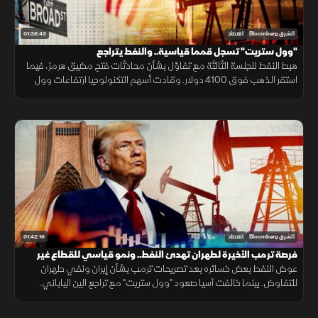
01:38:43
الشرق Bloomberg
اقتصاد
"وول ستريت" تسجل قمما قياسية.. والنفط يتراجع
هبط النفط للجلسة الثالثة مع تفاؤل بشأن محادثات فتح مضيق هرمز، فيما
استقر الذهب فوق 4100 دولار. وقادت أسهم التكنولوجيا ارتفاعات وول
ستريت إلى مستويات تاريخية، واستعادت الأسواق الآسيوية الزخم.
01:42:16
الشرق Bloomberg
اقتصاد
فرصة ترمب الأخيرة لطهران تهدئ النفط.. ونمو قياسي للقطاع غير
النفطي السعودي
عوض النفط بعض خسائره بعد تصريحات ترمب بشأن إيران ونفي طهران
للتفاوض. بينما خالفت آسيا صعود "وول ستريت" مع تراجع الين الياباني.
وتواصل نمو القطاع غير النفطي بالسعودية للشهر الرابع على التوالي.