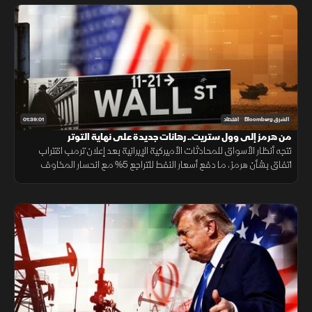
01:39:01
الشرق Bloomberg
اقتصاد
من هرمز إلى وول ستريت.. رهانات جديدة على نهاية التوتر
تتجه أنظار الأسواق للمحادثات الأميركية الإيرانية بعد إعلان ترمب اقتراب
اتفاق بشأن هرمز، ما دفع أسعار النفط للتراجع 5% مع انحسار المخاوف
الجيوسياسية، في وقت ارتفعت فيه العقود الآجلة للأسهم الأميركية.