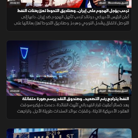
01:42:51
الشرق Bloomberg
اقتصاد
ترمب يؤجل الهجوم على إيران.. وصناديق التحوط تعزز رهنات النفط
أعلن الرئيس الأميركي دونالد ترمب تأجيل الهجوم ضد إيران، داعيا إلى
التوصل لاتفاق يشمل النووي وهرمز. وصناديق التحوط تعزز رهاناتها على
النفط. و"وول ستريت" تنهي يوليو على ارتفاع بدعم من أسهم التكنولوجيا
01:41:03
الشرق Bloomberg
اقتصاد
النفط يتراجع رغم التصعيد.. وصندوق النقد يرسم صورة متفائلة
للسعودية
بعد خسائر أعقبت قرار الفيدرالي تثبيت الفائدة، دعمت مايكروسوفت
العقود الأمريكية الآجلة، وقفزت عوائد السندات طويلة الأجل. وتراجعت
أسعار النفط رغم التصعيد، بينما يرسم صندوق النقد صورة متفائلة للسعودية