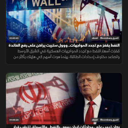
01:40:45
الشرق Bloomberg
اقتصاد
النفط يقفز مع تجدد المواجهات.. ووول ستريت يراهن على رفع الفائدة
قفزت أسعار النفط مع تجدد المواجهات العسكرية في الشرق الأوسط
وتصاعد مخاوف إمدادات الطاقة، بينما هوت أسهم كي هاينك بأكثر من
10% بعد نتائج دون التوقعات، وسط ترقب لقرار الفيدرالي بشأن الفائدة
01:49:26
الشرق Bloomberg
اقتصاد
رهان ترمب على محادثات إيران يهوي بالنفط.. والأسواق تترقب قرار