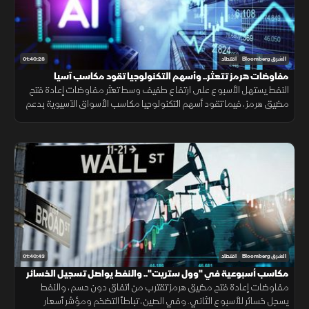
01:40:28
الشرق Bloomberg
اقتصاد
مفاوضات هرمز تتعثر.. وأسهم التكنولوجيا تقود مكاسب آسيا
النفط يستهل الأسبوع على ارتفاع طفيف وسط تعثر مفاوضات إعادة فتح
مضيق هرمز، فيما تقود أسهم التكنولوجيا مكاسب الأسواق الآسيوية بدعم
من تراجع رهانات رفع الفائدة. والين يفقد مكاسب التدخل الحكومي
01:40:43
الشرق Bloomberg
اقتصاد
مكاسب أسبوعية في "وول ستريت".. والنفط يواصل تسجيل الخسائر
مفاوضات إعادة فتح مضيق هرمز تقترب من اتفاق دون حسم، والنفط
يسجل خسائر للأسبوع الثاني. وفي الصين، تباطأ التضخم ومؤشر أسعار