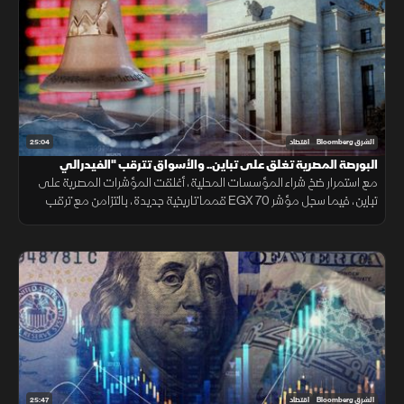
25:04
الشرق Bloomberg
اقتصاد
البورصة المصرية تغلق على تباين.. والأسواق تترقب "الفيدرالي
مع استمرار ضخ شراء المؤسسات المحلية، أغلقت المؤشرات المصرية على
تباين، فيما سجل مؤشر EGX 70 قمما تاريخية جديدة، بالتزامن مع ترقب
الأسواق اجتماع الفيدرالي الأمريكي لتحديد معدلات الفائدة.
25:47
الشرق Bloomberg
اقتصاد