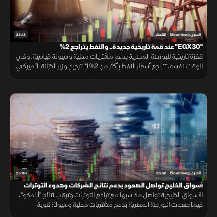
23:13
الشرق Bloomberg
اقتصاد
"EGX30" عند قمة تاريخية جديدة.. والنفط يتراجع 2%
قفزة تاريخية للبورصة المصرية بدعم مشتريات محلية وسيولة قياسية. وفي
الوقت نفسه، تتراجع أسعار النفط بأكثر من 2% إثر ترجيح وزير الخزانة الأميركي
قرب اتفاق مع إيران، مما ألقى بظلاله على الأسواق الإقليمية.
25:30
الشرق Bloomberg
اقتصاد
أسواق الخليج تواصل الصعود بدعم نتائج الشركات وهدوء التوترات
الأسواق الخليجية تواصل مكاسبها مع تراجع التوترات وترقب نتائج "أرامكو"،
فيما صعدت البورصة المصرية بدعم مشتريات محلية وسيولة قوية
وارتفاعات في عدد من الأسهم القيادية.