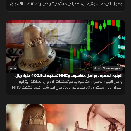
وصول القيمة السوقية للبورصة إلى مستوى تاريخي. بينما تترقب الأسواق
محادثات فتح مضيق هرمز، وخام برنت قرب 80 دولارا.
22:54
الشرق Bloomberg
اقتصاد
الجنيه المصري يواصل مكاسبه.. وNHC تستهدف الـ400 مليار ريال
واصل الجنيه المصري مكاسبه بدعم تدفقات الأموال الساخنة، ليتراجع
الدولار دون مستوى 50 جنيها لأول مرة في نحو شهر، فيما كشفت NHC
عن مستهدفاتها لرفع قيمة محفظتها السكنية بحلول 2030.