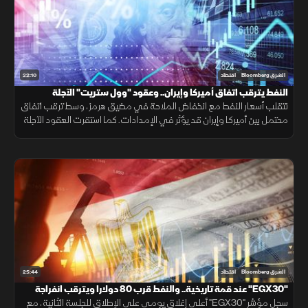
22:10
الشرق Bloomberg
اقتصاد
النفط يترقب اتفاق أميركا وإيران.. وعقود "وول ستريت" الآجلة
مستقرة
تتقلب أسعار النفط مع انخفاض الملاحة في مضيق هرمز، وسط ترقب اتفاق
محتمل بين أميركا وإيران قد يؤثر في الإمدادات. كما استقرت العقود الآجلة
للأسهم الأميركية انتظارًا لتقرير الوظائف ومسار السياسة النقدية.
25:44
الشرق Bloomberg
اقتصاد
"EGX30" عند قمة تاريخية.. والنفط قرب 80 دولارا ويترقب انفراجة
"هرمز"
سجل مؤشر "EGX30" أعلى إغلاق يومي على الإطلاق للجلسة الثانية، مع