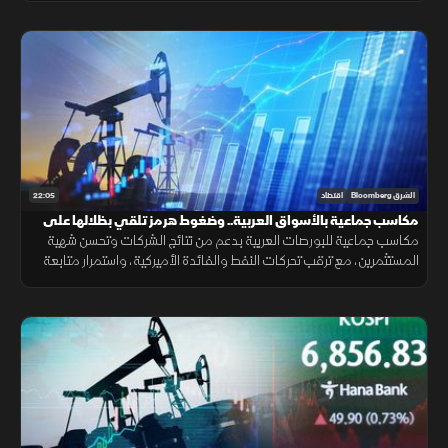
22:05
الشرق Bloomberg
اقتصاد
مكاسب جماعية بالأسواق العربية.. وضغوط هرمز تلقي بظلالها على
الطاقة
مكاسب جماعية للبورصات العربية بدعم من نتائج الشركات وتحسن شهية
المستثمرين، مع ترقب تحركات النفط والفائدة الأميركية، واستمرار متابعة
تأثير التوترات الجيوسياسية على الأسواق العالمية.