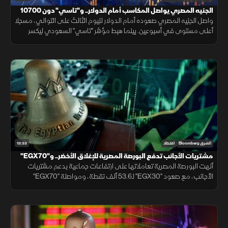
الجنيه المصري يواصل المكاسب أمام الدولار.. و"تاسي" دون 10700
نقطة
واصل الجنيه المصري صعوده أمام الدولار لليوم الثالث على التوالي، مسجلا
أعلى مستوى في أسبوعين. بينما هبط مؤشر "تاسي" السعودي ليكسر
مستوى 10700 نقطة، ويغلق عند أدنى مستوياته منذ شهر مارس 2026.
13:33
الشرق Bloomberg
اقتصاد
مشتريات الأجانب تدفع البورصة المصرية للإغلاق الأخضر.. و"EGX70"
يتألق
أنهت البورصة المصرية تعاملاتها على ارتفاعات جماعية بدعم مشتريات
الأجانب، مع صعود "EGX30" لـ53.6 ألف نقطة، ومواصلة "EGX70"
تسجيل قمم تاريخية، بينما النفط يقلص خسائره بالتزامن مع التهدئة الإيرانية.