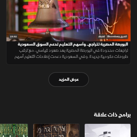
23:32
الشرق Bloomberg
اقتصاد
البورصة المصرية تتراجع.. وأسهم التعليم تدعم السوق السعودية
تراجعات محدودة في البورصة المصرية بعد صعود قياسي، مع ترقب
طروحات حكومية جديدة. وفي السعودية دعمت إصلاحات التعليم أسهم
القطاع، بينما تركز الأسواق على نتائج الأعمال ومسارات الفائدة.
عرض المزيد
برامج ذات علاقة
الأسواق الأميركية
ملحمة الأرقام
سلاسل الاستهل