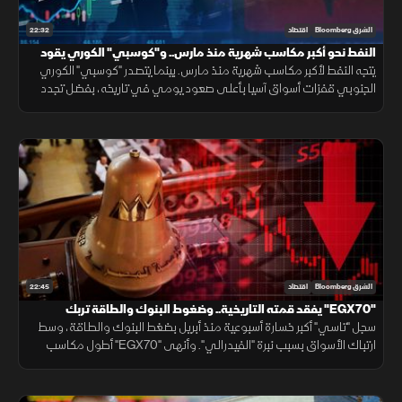
22:32
الشرق Bloomberg
اقتصاد
النفط نحو أكبر مكاسب شهرية منذ مارس.. و"كوسبي" الكوري يقود
مكاسب آسيا
يتجه النفط لأكبر مكاسب شهرية منذ مارس. بينما يتصدر "كوسبي" الكوري
الجنوبي قفزات أسواق آسيا بأعلى صعود يومي في تاريخه، بفضل تجدد
رهانات الذكاء الاصطناعي، وعودة شهية المستثمرين للمخاطرة.
22:45
الشرق Bloomberg
اقتصاد
"EGX70" يفقد قمته التاريخية.. وضغوط البنوك والطاقة تربك
"تاسي"
سجل "تاسي" أكبر خسارة أسبوعية منذ أبريل بضغط البنوك والطاقة، وسط
ارتباك الأسواق بسبب نبرة "الفيدرالي". وأنهى "EGX70" أطول مكاسب
ليفقد قمته التاريخية، رغم تقليص مشتريات الأجانب للخسائر.