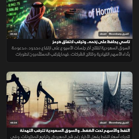
45:42
الشرق Bloomberg
اقتصاد
تاسي يحافظ على زخمه.. وترقب لاتفاق هرمز
السوق السعودية تفتتح آخر جلسات الأسبوع على ارتفاع محدود، مدعومة
بأداء الأسهم القيادية ونتائج الشركات، فيما يترقب المستثمرون تطورات
اتفاق هرمز وتأثيرها على أسعار النفط واتجاه المؤشر.
48:34
الشرق Bloomberg
اقتصاد
النفط والأسهم تحت الضغط.. والسوق السعودية تترقب التهدئة
تتحرك أسعار النفط بفعل الأخبار رغم شح المعروض وتراجع المخزونات. وفي