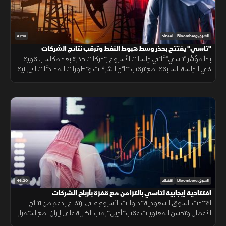
47:19
الشرق Bloomberg
اقتصاد
"تاسي" يفتتح بحذر وسط هبوط النفط وترقب نتائج الشركات
بدأ مؤشر "تاسي" ثاني جلسات الأسبوع بتحركات حذرة بعد مكاسب قوية
في الجلسة السابقة، مع ترقب نتائج الشركات وتطورات المحادثات الإيرانية.
ورغم الهبوط الحاد في أسعار النفط، حافظت الأسهم القيادية على تماسكها
46:20
الشرق Bloomberg
اقتصاد
افتتاحية إيجابية لتاسي بالتزامن مع قفزة بأرباح الشركات
افتتحت السوق السعودية تداولات الأسبوع على ارتفاع بدعم من نتائج
الأعمال وتحسن المعنويات عقب تأجيل ترمب الضربة على إيران، مع استمرار
ترقب نتائج الشركات وحركة أسعار الطاقة.