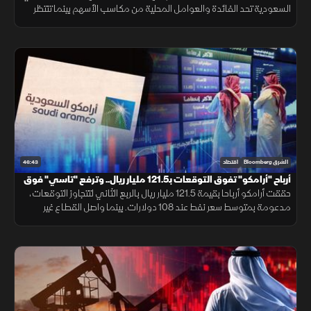
السعودية تحد الفائدة والعوامل المحلية من مكاسب الأسهم بينما تنتظر
السوق انحسار التوترات أو خفض الفائدة لدعم تاسي.
46:43
الشرق Bloomberg
اقتصاد
أرباح "أرامكو" تفوق التوقعات بـ121.5 مليار ريال.. وترفع "تاسي" فوق
10800 نقطة
حققت أرامكو أرباحا بقيمة 121.5 مليار ريال بالربع الثاني لتتجاوز التوقعات،
مدعومة بمتوسط سعر نفط عند 108 دولارات. بينما واصل القطاع غير
النفطي بالسعودية نموه للشهر الرابع بفضل الطلب القوي.