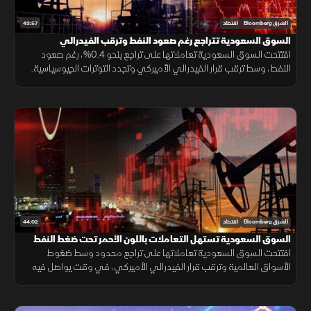
43:57
الشرق Bloomberg
اقتصاد
السوق السعودية تتراجع رغم صعود النفط وترقب الفيدرالي
افتتحت السوق السعودية تعاملاتها على تراجع بنحو 0.4%، رغم صعود
النفط، وسط ترقب قرار الفيدرالي الأميركي وتجدد التوترات الجيوسياسية.
كما ضغطت نتائج سابك، التي قلصت خسائرها لكنها خالفت توقعات الأرباح.
44:02
الشرق Bloomberg
اقتصاد
السوق السعودية تستهل التعاملات باللون الأحمر تحت ضغط النفط
افتتحت السوق السعودية تعاملاتها على تراجع محدود وسط ضغوط
الأسواق العالمية وترقب قرار الفيدرالي الأميركي، في وقت يواصل فيه
المستثمرون متابعة نتائج الشركات وتطورات الهدنة بين واشنطن وطهران.