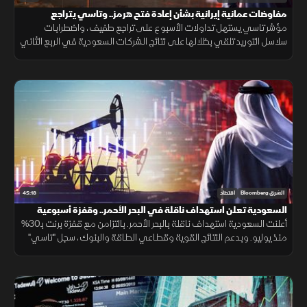
مفاوضات عمانية إيرانية بشأن إعادة فتح هرمز.. وتاسي يتراجع
مؤشر تاسي يستهل تداولات الأسبوع على تراجع طفيف، واضطرابات
سلاسل التوريد تلقي بظلالها على نتائج الشركات السعودية في الربع الثاني
وسط ترقب المفاوضات العمانية الإيرانية بشأن إعادة فتح هرمز.
45:18
الشرق Bloomberg
اقتصاد
السعودية تعلن استهداف ناقلة في البحر الأحمر.. وقفزة أسبوعية
لـ"تاسي"
أعلنت السعودية استهداف ناقلة بالبحر الأحمر. بالتزامن مع قفزة برنت بـ30%
منذ يوليو. وبدعم النتائج القوية وقطاعي الطاقة والبنوك، سجل "تاسي"
أول مكاسب أسبوعية، بعد سلسلة تراجعات استمرت شهرا كاملا.