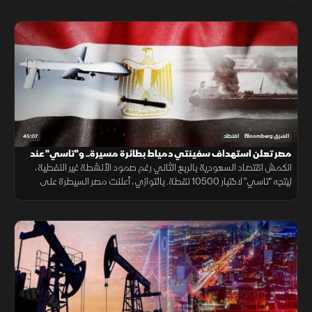
45:07
الشرق Bloomberg
اقتصاد
مصر تعلن استهداف سفينتي دمياط بطائرة مسيرة.. و"تاسي" عند
10500 نقطة
انكمش اقتصاد السعودية بالربع الثاني رغم صمود الأنشطة غير النفطية،
ليتجه "تاسي" لاختبار 10500 نقطة. بالتوازي، أعلنت مصر السيطرة على
حريق ميناء دمياط الناجم عن مسيّرة ورفعت واردات المازوت بنسبة 80%.