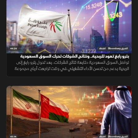
46:26
الشرق Bloomberg
اقتصاد
بترو رابغ تعود للربحية.. ونتائج الشركات تحرك السوق السعودية
تواصل السوق السعودية متابعة نتائج الشركات، بعد تحول بترو رابغ إلى
الربحية بدعم من تحسن الأداء التشغيلي في وقت تراجعت أرباح مجموعة
تداول بشكل محدود، بينما دعمت نتائج شركات الأسمنت تحركات متفاوتة
للأسهم
45:14
الشرق Bloomberg
اقتصاد