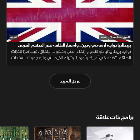
48:07
الشرق Bloomberg
اقتصاد
بريطانيا تواجه أزمة نمو ودين.. وأسعار الطاقة تعزز التضخم الغربي
تواجه بريطانيا تباطؤ النمو وارتفاع الدين وضغوط الإنفاق، فيما تعزز قفزات
الطاقة التضخم في أميركا وأوروبا، وتربك الفيدرالي وترفع عوائد السندات
وتدفع المستثمرين إلى أسواق وعملات بديلة.
عرض المزيد
برامج ذات علاقة
الأسواق الأميركية
ملحمة الأرقام
سلاسل الاستهل