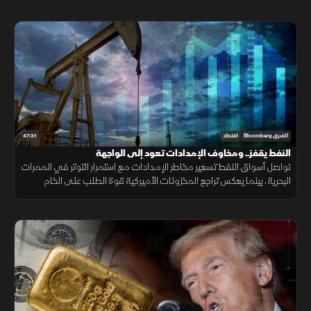
47:31
الشرق Bloomberg
اقتصاد
النفط يقفز.. ومخاوف الإمدادات تعود إلى الواجهة
تواصل أسواق النفط تسعير مخاطر الإمدادات مع استمرار التوتر في الممرات
البحرية، بينما يعكس تراجع المخزونات الأميركية قوة الطلب على الخام
والمنتجات النفطية.