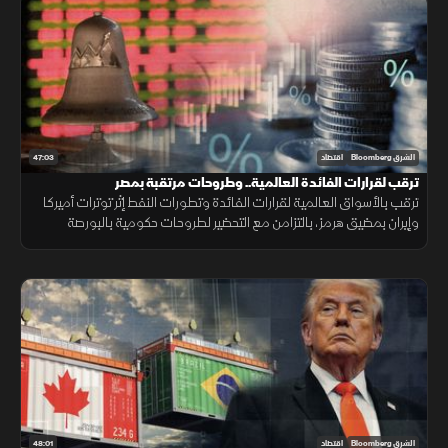
47:03
الشرق Bloomberg
اقتصاد
ترقب لقرارات الفائدة العالمية.. وطروحات مرتقبة بمصر
ترقب بالأسواق العالمية لقرارات الفائدة وتطورات النفط إثر توترات أميركا
وإيران بمضيق هرمز، بالتزامن مع التحضير لطروحات حكومية بالبورصة
المصرية واستقرار البتكوين ومتابعة أرباح التكنولوجيا.
48:01
الشرق Bloomberg
اقتصاد