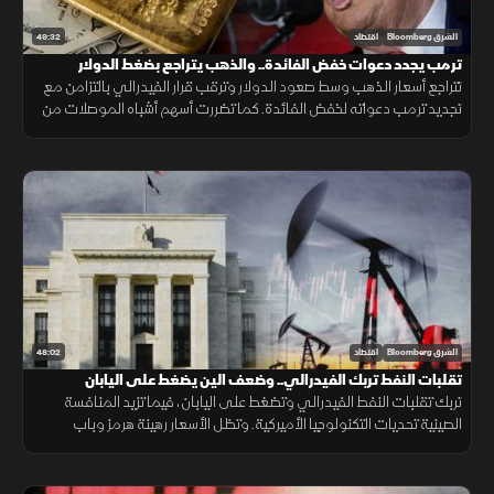
49:32
الشرق Bloomberg
اقتصاد
ترمب يجدد دعوات خفض الفائدة.. والذهب يتراجع بضغط الدولار
تتراجع أسعار الذهب وسط صعود الدولار وترقب قرار الفيدرالي بالتزامن مع
تجديد ترمب دعواته لخفض الفائدة. كما تضررت أسهم أشباه الموصلات من
موجة بيع، وأعلنت بكين تعهد واشنطن بسقف رسوم 20%.
48:02
الشرق Bloomberg
اقتصاد
تقلبات النفط تربك الفيدرالي.. وضعف الين يضغط على اليابان
تربك تقلبات النفط الفيدرالي وتضغط على اليابان، فيما تزيد المنافسة
الصينية تحديات التكنولوجيا الأميركية. وتظل الأسعار رهينة هرمز وباب
المندب، ما يدفع الخليج لتنويع مسارات التصدير.