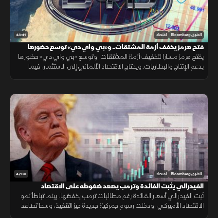
48:41
الشرق Bloomberg
اقتصاد
فتح هرمز يخفف أزمة المشتقات.. و«بي واي دي» توسع حضورها
يفتح هرمز مسارا لتخفيف أزمة المشتقات، وتوسع «بي واي دي» حضورها
بدعم الإنتاج والبطاريات. ويحتاج الاقتصاد الألماني إلى الاستثمار، فيما
تترقب العملات المشفرة السيولة والتشريعات.
47:39
الشرق Bloomberg
اقتصاد
الفيدرالي يثبت الفائدة وترمب يصعد ضغوطه على الاقتصاد
ثبت الفيدرالي أسعار الفائدة رغم مطالبات ترمب بخفضها، بينما تباطأ نمو
الاقتصاد الأميركي، ودخلت رسوم جمركية جديدة حيز التنفيذ، وسط تصاعد
التوتر مع إيران وتقلب أسعار النفط.