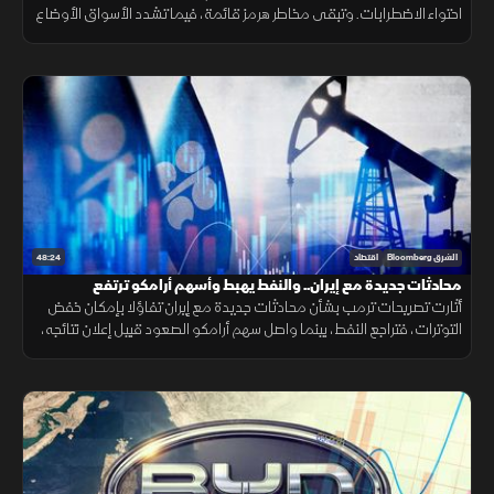
احتواء الاضطرابات. وتبقى مخاطر هرمز قائمة، فيما تشدد الأسواق الأوضاع
وتتوسع شركات الطيران في الشحن الجوي.
48:24
الشرق Bloomberg
اقتصاد
محادثات جديدة مع إيران.. والنفط يهبط وأسهم أرامكو ترتفع
أثارت تصريحات ترمب بشأن محادثات جديدة مع إيران تفاؤلا بإمكان خفض
التوترات، فتراجع النفط، بينما واصل سهم أرامكو الصعود قبيل إعلان نتائجه،
مع تأكيد أميركي على دعم استقرار الين.