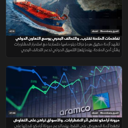
47:11
الشرق Bloomberg
اقتصاد
تفاهمات الملاحة تقترب.. والتحالف البحري يوسع التعاون الدولي
تشهد أزمة مضيق هرمز حراكا دبلوماسيا متسارعا مع استمرار المشاورات
بشأن أمن الملاحة، بينما يتعزز التنسيق الدولي لدعم التحالف البحري
الدفاعي متعدد الجنسيات لحماية الممرات البحرية وخطوط التجارة.
47:48
الشرق Bloomberg
اقتصاد
مرونة أرامكو تقلص أثر الاضطرابات.. والأسواق تراهن على التفاوض
تضغط أزمة المعروض على النفط، بينما تدعم مرونة أرامكو قدرتها على