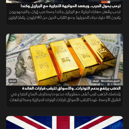
ترمب يمول الحرب.. ويصعد المواجهة التجارية مع البرازيل وكندا
ترمب يشعل معارك تجارية مع البرازيل وكندا وسط حرب إيران، والجمهوريون
يقرون 95 مليار دولار لتمويلها. ومع اقتراب الدين من 40 ترليون، يقفز البنزين
24% والنفط يلامس 100 دولار.
46:48
الشرق Bloomberg
اقتصاد
الذهب يرتفع بدعم التوترات.. والأسواق تترقب قرارات الفائدة
يتماسك الذهب قرب أعلى مستوياته مدعوما بمخاوف اتساع الصراع في
الشرق الأوسط، فيما تترقب الأسواق قرارات البنوك المركزية وسط توقعات
بإبقاء أسعار الفائدة مرتفعة لفترة أطول.