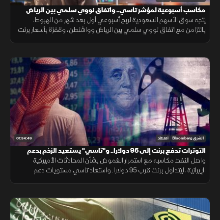
مكاسب أسبوعية لمؤشر تاسي.. واتفاق نووي سلمي بين الرياض
وواشنطن
يتجه سوق الأسهم السعودية لربح أسبوعي أول بعد شهر من الهبوط،
بالتزامن مع اتفاق نووي سلمي بين الرياض وواشنطن، وقفزة بأسعار برنت
فوق 98 دولار وسط تصاعد التوترات بالمنطقة، مع استمرار التصعيد
العسكري.
01:34:49
الشرق Bloomberg
اقتصاد
التوترات تدفع برنت إلى 95 دولارا.. و"تاسي" يستعيد الزخم بدعم
القياديات
واصل النفط مكاسبه مع استمرار الغموض بشأن المحادثات الأميركية
الإيرانية، ليتداول برنت قرب 95 دولارا. واستعاد تاسي مستويات دعم
رئيسية، فيما ارتفع سهم ينساب بأكثر من 5% بعد إعلان أعلى أرباح فصلية
قياسية.