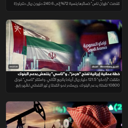
قلصت "طيران ناس" خسائرها بنسبة 72% إلى 240.6 مليون ريال متجاوزة
توقعات المحللين. فيما تترقب الأسواق نتائج المحادثات الإيرانية العمانية.
01:37:31
الشرق Bloomberg
اقتصاد
خطة عمانية إيرانية لفتح "هرمز".. و"تاسي" ينتعش بدعم البنوك
وأرباح "أرامكو"
حققت "أرامكو" 121.5 مليار ريال أرباحا بالربع الثاني. واستقر "تاسي" فوق
10800 نقطة بدعم البنوك. ويستمر نمو القطاع غير النفطي لشهر رابع.
بينما تتجه الأنظار لخطة عمانية إيرانية لفتح مضيق هرمز مجددا.