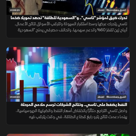
01:39:25
الشرق Bloomberg
اقتصاد
تحرك ضيق لمؤشر "تاسي".. و"السعودية للطاقة" تحصد تمويلا ضخما
تاسي يتحرك عرضيا وسط استقرار السيولة وتترقب الأسواق نتائج الأعمال.
أرباح زين تقفز 60% وتدعم سهمها، وتحالف مصرفي يمنح "السعودية
للطاقة" 15.8 مليار ريال، بالتزامن مع التقدم بمفاوضات هرمز.
01:40:20
الشرق Bloomberg
اقتصاد
النفط يضغط على تاسي.. ونتائج الشركات ترسم ملامح المرحلة
المقبلة
واصل تاسي التراجع متأثرًا بانخفاض أسعار النفط والضبابية الجيوسياسية،
بينما دعمت نتائج بترو رابغ قطاع الطاقة، في وقت يترقب فيه
المستثمرون نتائج الشركات الكبرى وقرارات الفائدة.