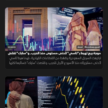
إيران.
01:38:35
الشرق Bloomberg
اقتصاد
موجة بيع تهبط بـ"تاسي" لأدنى مستوى منذ الحرب.. و"سابك" تقلص
خسائرها
تراجعت السوق السعودية بضغط من القطاعات القيادية، فيما هبط تاسي
لأدنى مستوياته منذ الأسبوع الأول للحرب. وقلصت "سابك" خسائرها لكنها
جاءت دون توقعات الأرباح، في حين حققت البحري السعودية أرباحا قياسية.