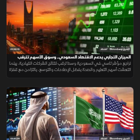
01:38:15
الشرق Bloomberg
اقتصاد
الميزان التجاري يدعم الاقتصاد السعودي.. وسوق الأسهم تترقب
المحفزات
تراجع مؤشر تاسي في السعودية وسط ترقب لنتائج الشركات القيادية، بينما
انتعشت أسهم التعليم والصحة بفضل الإصلاحات والتوسع، بالتزامن مع قفزة
بفائض الميزان التجاري وتصريحات لبنانية بحصر السلاح.
01:41:28
الشرق Bloomberg
اقتصاد