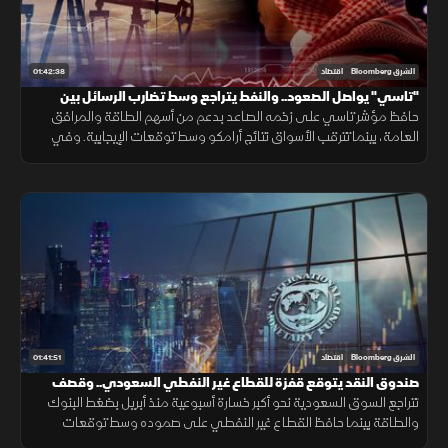
01:42:38
الشرق Bloomberg
اقتصاد
"تاسي" يواصل الصعود.. والنفط يتراجع وسط تضارب الرسائل بين
واشنطن وطهران
حافظ مؤشر تاسي على زخمه الصاعد بدعم من أسهم الطاقة والمرافق
العامة، بينما تترقب الأسواق نتائج أرامكو وسط توقعات الإيجابية. وفي
المقابل، تراجع النفط بعد إعلان ترمب عن محادثات مع إيران.
01:41:51
الشرق Bloomberg
اقتصاد
صندوق النقد يتوقع قفزة للقطاع غير النفطي السعودي.. وقصف
أميركي على إيران
تتراجع السوق السعودية نحو أكبر خسارة أسبوعية منذ أبريل بضغط البنوك
والطاقة بينما حافظ القطاع غير النفطي على صموده وسط توقعات
صندوق النقد بنموه 4.5% العام المقبل. وتتابع الأسواق ضربات أميركا على