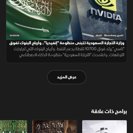
01:40:56
الشرق Bloomberg
اقتصاد
وزارة التجارة السعودية تتبنى منظومة "إنفيديا".. وأرباح البنوك تفوق
التوقعات
"تاسي" يرتد فوق 10700 نقطة بدعم النفط، وأرباح البنوك التي تجاوزت
التوقعات. واعتمدت "التجارة السعودية" منظومة الذكاء الاصطناعي
"إنفيديا". وبدأ الجيش اللبناني انتشاره بالجنوب وفق الخطة الأميركية.
عرض المزيد
برامج ذات علاقة
الأسواق الأميركية
ملحمة الأرقام
سلاسل الاستهل