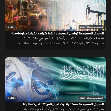
01:40:11
الشرق Bloomberg
اقتصاد
السوق السعودية تواصل الصعود والنفط يترقب انفراجة دبلوماسية
تتجه السوق السعودية لتسجيل أفضل أداء أسبوعي منذ منتصف يناير،
مدعومة بنتائج شركات قوية وتراجع حدة المخاطر الجيوسياسية، وسط
متابعة لتحركات النفط وتطورات المفاوضات الإقليمية.
01:41:28
الشرق Bloomberg
اقتصاد
السوق السعودية مستقرة.. و"طيران ناس" تقلص خسائرها
يتحرك "تاسي" في نطاق ضيق وسط تباين أداء الأسهم القيادية، بينما