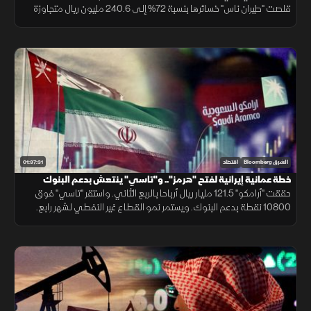
قلصت "طيران ناس" خسائرها بنسبة 72% إلى 240.6 مليون ريال متجاوزة
توقعات المحللين. فيما تترقب الأسواق نتائج المحادثات الإيرانية العمانية.
01:37:31
الشرق Bloomberg
اقتصاد
خطة عمانية إيرانية لفتح "هرمز".. و"تاسي" ينتعش بدعم البنوك
وأرباح "أرامكو"
حققت "أرامكو" 121.5 مليار ريال أرباحا بالربع الثاني. واستقر "تاسي" فوق
10800 نقطة بدعم البنوك. ويستمر نمو القطاع غير النفطي لشهر رابع.
بينما تتجه الأنظار لخطة عمانية إيرانية لفتح مضيق هرمز مجددا.