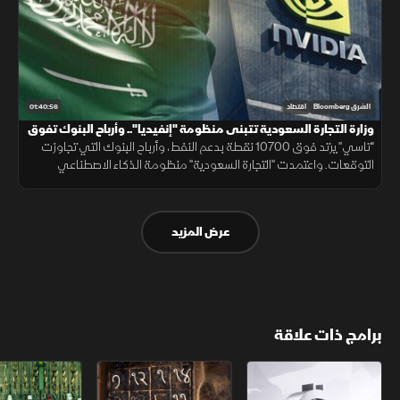
01:40:56
الشرق Bloomberg
اقتصاد
وزارة التجارة السعودية تتبنى منظومة "إنفيديا".. وأرباح البنوك تفوق
التوقعات
"تاسي" يرتد فوق 10700 نقطة بدعم النفط، وأرباح البنوك التي تجاوزت
التوقعات. واعتمدت "التجارة السعودية" منظومة الذكاء الاصطناعي
"إنفيديا". وبدأ الجيش اللبناني انتشاره بالجنوب وفق الخطة الأميركية.
عرض المزيد
برامج ذات علاقة
الأسواق الأميركية
ملحمة الأرقام
سلاسل الاستهل