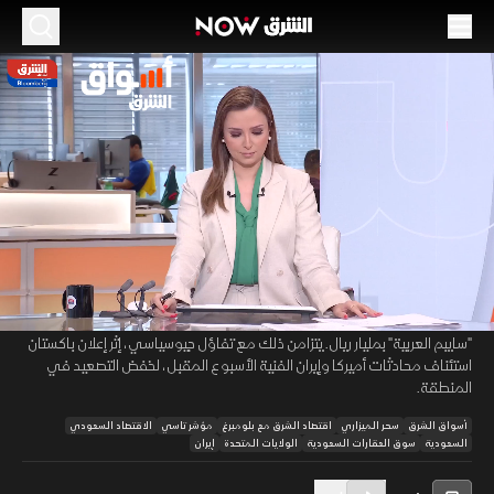
الموسم 2026
"تاسي" فوق 11000 نقطة.. و"أديس" تستحوذ
على "سايبم" بمليار ريال
24 يونيو 2026
01:41:56
اقتصاد
أسواق الشرق
تماسك مؤشر "تاسي" فوق 11000 نقطة بمكاسب قوية، وسط تباين في
00:13
/
01:41:56
القياديات. وأقرت السعودية لائحة تملك الأجانب للعقارات، ليحقق القطاع
مكاسب جماعية. وتفاعلت السوق السعودية إيجابيا مع استحواذ "أديس" على
"سايبم العربية" بمليار ريال. يتزامن ذلك مع تفاؤل جيوسياسي، إثر إعلان باكستان
استئناف محادثات أميركا وإيران الفنية الأسبوع المقبل، لخفض التصعيد في
المنطقة.
أسواق الشرق
سحر الميزاري
اقتصاد الشرق مع بلومبرغ
مؤشر تاسي
الاقتصاد السعودي
السعودية
سوق العقارات السعودية
الولايات المتحدة
إيران