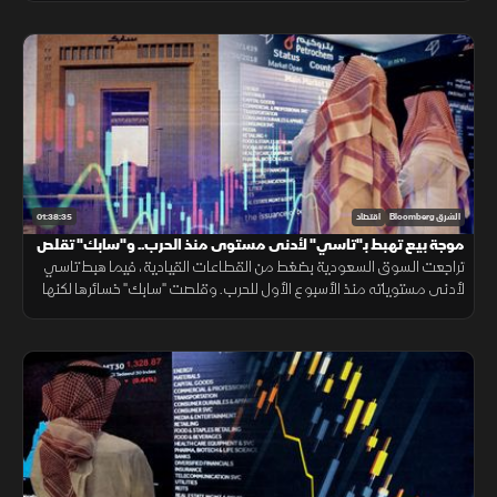
إيران.
01:38:35
الشرق Bloomberg
اقتصاد
موجة بيع تهبط بـ"تاسي" لأدنى مستوى منذ الحرب.. و"سابك" تقلص
خسائرها
تراجعت السوق السعودية بضغط من القطاعات القيادية، فيما هبط تاسي
لأدنى مستوياته منذ الأسبوع الأول للحرب. وقلصت "سابك" خسائرها لكنها
جاءت دون توقعات الأرباح، في حين حققت البحري السعودية أرباحا قياسية.