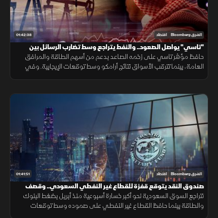
01:42:38
الشرق Bloomberg
اقتصاد
"تاسي" يواصل الصعود.. والنفط يتراجع وسط تضارب الرسائل بين
واشنطن وطهران
حافظ مؤشر تاسي على زخمه الصاعد بدعم من أسهم الطاقة والمرافق
العامة، بينما تترقب الأسواق نتائج أرامكو وسط توقعات الإيجابية. وفي
المقابل، تراجع النفط بعد إعلان ترمب عن محادثات مع إيران.
01:41:51
الشرق Bloomberg
اقتصاد
صندوق النقد يتوقع قفزة للقطاع غير النفطي السعودي.. وقصف
أميركي على إيران
تتراجع السوق السعودية نحو أكبر خسارة أسبوعية منذ أبريل بضغط البنوك
والطاقة بينما حافظ القطاع غير النفطي على صموده وسط توقعات
صندوق النقد بنموه 4.5% العام المقبل. وتتابع الأسواق ضربات أميركا على