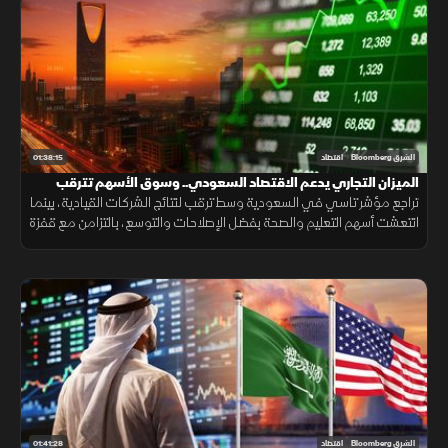
01:38:15
الشرق Bloomberg
اقتصاد
الميزان التجاري يدعم الاقتصاد السعودي.. وسوق الأسهم تترقب
المحفزات
تراجع مؤشر تاسي في السعودية وسط ترقب لنتائج الشركات القيادية، بينما
انتعشت أسهم التعليم والصحة بفضل الإصلاحات والتوسع، بالتزامن مع قفزة
بفائض الميزان التجاري وتصريحات لبنانية بحصر السلاح.
01:41:28
الشرق Bloomberg
اقتصاد