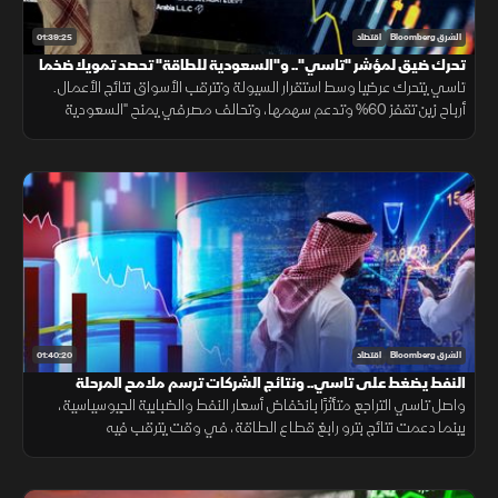
01:39:25
الشرق Bloomberg
اقتصاد
تحرك ضيق لمؤشر "تاسي".. و"السعودية للطاقة" تحصد تمويلا ضخما
تاسي يتحرك عرضيا وسط استقرار السيولة وتترقب الأسواق نتائج الأعمال.
أرباح زين تقفز 60% وتدعم سهمها، وتحالف مصرفي يمنح "السعودية
للطاقة" 15.8 مليار ريال، بالتزامن مع التقدم بمفاوضات هرمز.
01:40:20
الشرق Bloomberg
اقتصاد
النفط يضغط على تاسي.. ونتائج الشركات ترسم ملامح المرحلة
المقبلة
واصل تاسي التراجع متأثرًا بانخفاض أسعار النفط والضبابية الجيوسياسية،
بينما دعمت نتائج بترو رابغ قطاع الطاقة، في وقت يترقب فيه
المستثمرون نتائج الشركات الكبرى وقرارات الفائدة.