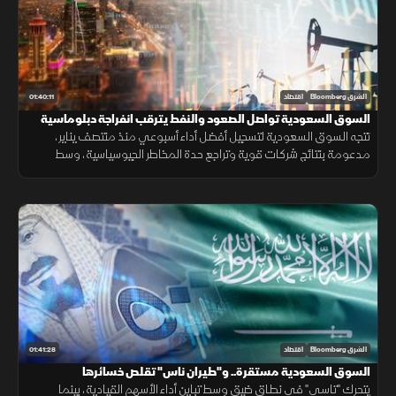
01:40:11
الشرق Bloomberg
اقتصاد
السوق السعودية تواصل الصعود والنفط يترقب انفراجة دبلوماسية
تتجه السوق السعودية لتسجيل أفضل أداء أسبوعي منذ منتصف يناير،
مدعومة بنتائج شركات قوية وتراجع حدة المخاطر الجيوسياسية، وسط
متابعة لتحركات النفط وتطورات المفاوضات الإقليمية.
01:41:28
الشرق Bloomberg
اقتصاد
السوق السعودية مستقرة.. و"طيران ناس" تقلص خسائرها
يتحرك "تاسي" في نطاق ضيق وسط تباين أداء الأسهم القيادية، بينما