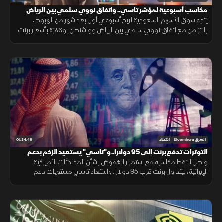
مكاسب أسبوعية لمؤشر تاسي.. واتفاق نووي سلمي بين الرياض
وواشنطن
يتجه سوق الأسهم السعودية لربح أسبوعي أول بعد شهر من الهبوط،
بالتزامن مع اتفاق نووي سلمي بين الرياض وواشنطن، وقفزة بأسعار برنت
فوق 98 دولار وسط تصاعد التوترات بالمنطقة، مع استمرار التصعيد
العسكري.
01:34:49
الشرق Bloomberg
اقتصاد
التوترات تدفع برنت إلى 95 دولارا.. و"تاسي" يستعيد الزخم بدعم
القياديات
واصل النفط مكاسبه مع استمرار الغموض بشأن المحادثات الأميركية
الإيرانية، ليتداول برنت قرب 95 دولارا. واستعاد تاسي مستويات دعم
رئيسية، فيما ارتفع سهم ينساب بأكثر من 5% بعد إعلان أعلى أرباح فصلية
قياسية.