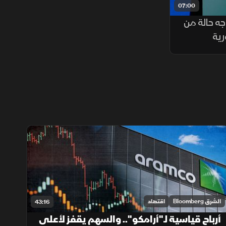
07:00
جه حالة من
رية
الشرق Bloomberg
اقتصاد
43:16
أرباح قياسية لـ"أرامكو".. والسهم يقفز لأعلى