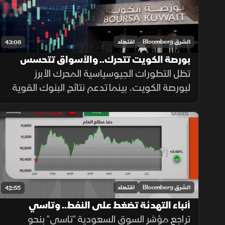
الشرق Bloomberg
اقتصاد
43:08
بورصة الكويت تتحرك.. والأسواق تتحسس
مسار الفائدة
تظل التطورات الجيوسياسية المحرك الأبرز
لبورصة الكويت، بينما تدعم نتائج البنوك القوية
وتراجع أسهم قيادية واهتمام المستثمرين
الأجانب موجة الشراء الأخيرة مع تعزيز الإنفاق
الحكومي والمشاريع الجديدة للثقة.
الشرق Bloomberg
اقتصاد
42:55
أنباء التهدئة تضغط على النفط.. وتاسي
يفتتح على تراجع
تراجع مؤشر السوق السعودية "تاسي" بنحو