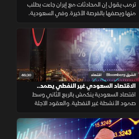
مستوى في 7 أسابيع
ترمب يقول إن المحادثات مع إيران جاءت بطلب
منها ويصفها بالفرصة الأخيرة. وفي السعودية،
سجلت أرامكو أرباحا بلغت 121.5 مليار ريال خلال
الربع الثاني، متجاوزة التوقعات، والسهم يقفز
لأعلى مستوى في 7 أسابيع
الشرق Bloomberg
اقتصاد
46:30
الاقتصاد السعودي غير النفطي يصمد..
والأسهم الأميركية تتعافى
اقتصاد السعودية ينكمش بالربع الثاني وسط
صمود الأنشطة غير النفطية. والعقود الآجلة
للمؤشرات الأميركية ترتفع. والجيش الأميركي
يقصف إيران، ويقول إنه يهدف لتقليص قدرتها
ووكلائها على تهديد أمن المنطقة