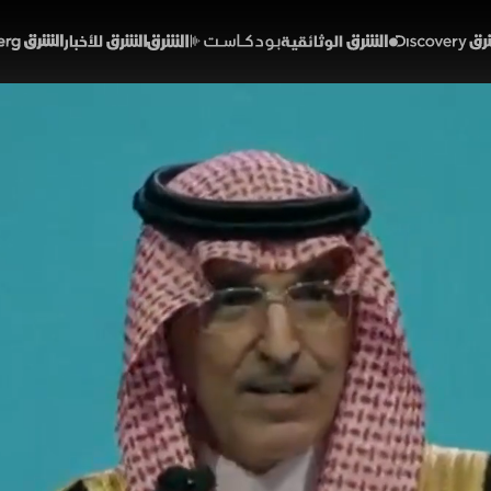
Discover
الشرق الوثائقية
الشرق بودكاست
الشرق للأخبار
الشرق Bloomberg
 الزخم الشرائي يفرض الانتق
".. والقياديات تحت الضغ
46:50
اقتصاد
 الشرق
لة في السوق السعودية انتقائية حذرة، مع ترقب التوقيع النه
تثمرين إلى أساسيات الاقتصاد المحلي وأرباح الشركات. ويتص
قطاع البنوك وضغط "أرامكو"، بينما قفز سهم "الأسماك"، و
راجعات بـ5%.
ع بلومبرغ
محمد السلطي
مؤشرات الشرق
مؤشر تاسي
إيران
الولايات المتحدة
ا