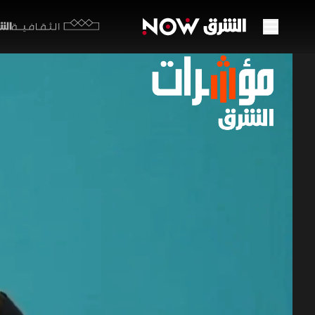
الشرق y
الثقافية
تراجع
"تاسي
23 يونيو 2026
مؤشرات
تشهد السيو
تركيز المس
وسط تراجع 
الصناعي" الت
اقتصاد الشرق م