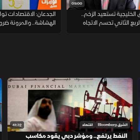
09:00
الخليجية تستعيد الزخم..
الجدعان: الاقتصادات توا
لربع الثاني تحسم الاتجاه
الهشاشة.. والمرونة ضرو
لمواجهة التحديات
الشرق Bloomberg
اقتصاد
41:32
النفط يرتفع.. ومؤشر دبي يقود مكاسب