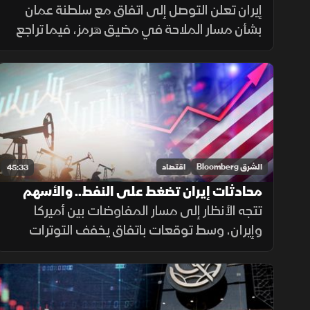
الأسهم الأوروبية
إيران تعلن التوصل إلى اتفاق مع سلطنة عمان
بشأن مسار الملاحة في مضيق هرمز، فيما تراجع
خام برنت إلى ما دون 80 دولارا للبرميل،
واستهلت مؤشرات الأسهم الأوروبية تعاملاتها
على ارتفاع.
الشرق Bloomberg
اقتصاد
45:33
محادثات إيران تضغط على النفط.. والأسهم
الأميركية تواصل الصعود
تتجه الأنظار إلى مسار المفاوضات بين أميركا
وإيران، وسط توقعات باتفاق يخفف التوترات
حول مضيق هرمز، ما ضغط على أسعار النفط،
بينما حافظت الأسهم الأميركية على زخمها
الصعودي مع استمرار التفاؤل في الأسواق.