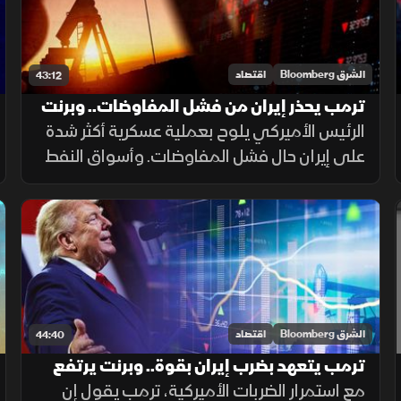
الشرق Bloomberg
اقتصاد
43:12
ترمب يحذر إيران من فشل المفاوضات.. وبرنت
يهوى بأكثر من 15%
الرئيس الأميركي يلوح بعملية عسكرية أكثر شدة
على إيران حال فشل المفاوضات. وأسواق النفط
تتجاهل للتصعيد، وبرنت يهوي بأكثر من 15% في
3 جلسات. وموجة بيع حادة على مؤشرات الأسهم
العالمية.
الشرق Bloomberg
اقتصاد
44:40
ترمب يتعهد بضرب إيران بقوة.. وبرنت يرتفع
بأكثر من 30% منذ مطلع يوليو
مع استمرار الضربات الأميركية، ترمب يقول إن