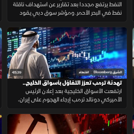
الأسواق الخليجية
النفط يرتفع مجددا بعد تقارير عن استهداف ناقلة
نفط في البحر الأحمر. ومؤشر سوق دبي يقود
مكاسب أسواق المنطقة، ويقترب من استعادة
مستوى 6 آلاف نقطة، وتاسي يواصل التداول
في المنطقة الخضراء
الشرق Bloomberg
اقتصاد
45:39
تهدئة ترمب تعزز التفاؤل بأسواق الخليج..
وتاسي يرتفع بدعم من القياديات
ارتفعت الأسواق الخليجية بعد إعلان الرئيس
الأميركي دونالد ترمب إرجاء الهجوم على إيران،
بالتزامن مع تأكيد ولي العهد السعودي ضرورة
تغليب الحوار وخفض التصعيد. وصعد مؤشر
السوق السعودية بدعم القياديات