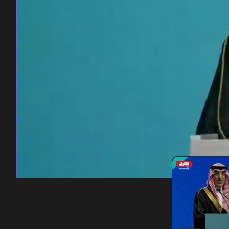
00:12
/
46:51