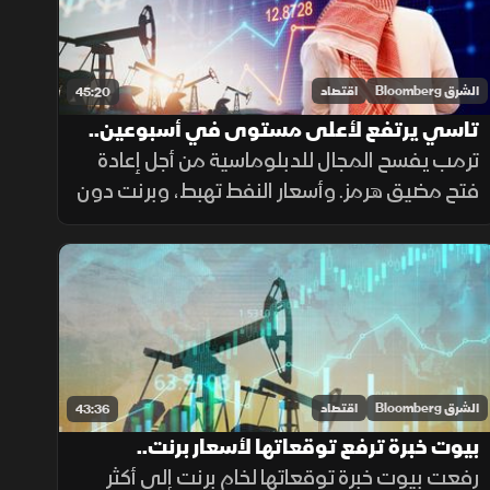
الشرق Bloomberg
اقتصاد
45:20
تاسي يرتفع لأعلى مستوى في أسبوعين..
وبرنت دون 90 دولارا
ترمب يفسح المجال للدبلوماسية من أجل إعادة
فتح مضيق هرمز. وأسعار النفط تهبط، وبرنت دون
90 دولارا للبرميل. وتاسي يستعيد زخم المكاسب
ويرتفع لأعلى مستوى في أسبوعين بدعم من
أرباح الشركات
الشرق Bloomberg
اقتصاد
43:36
بيوت خبرة ترفع توقعاتها لأسعار برنت..
ومكاسب جماعية للأسهم العالمية
رفعت بيوت خبرة توقعاتها لخام برنت إلى أكثر