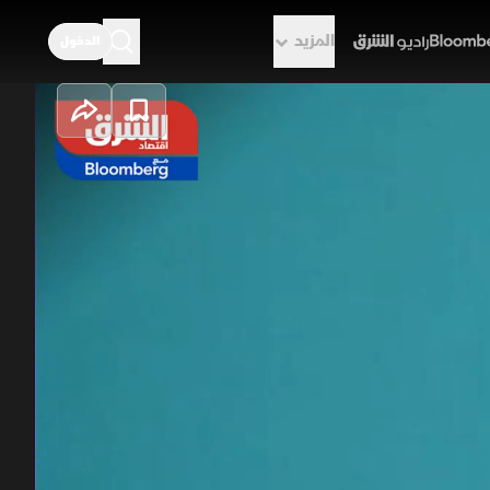
المزيد
الدخول
راديو الشرق
ائية على
ط
ائي لاتفاق إيران وأميركا، لينتقل
در "مصرف الراجحي" قيم التداولات،
تصدرت "العبداللطيف للاستثمار
لراجحي
الاقتصاد السعودي
السعودية