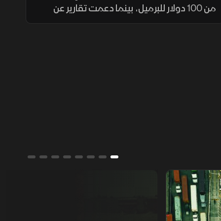
من 100 دولار للبرميل، بينما دعمت تقارير عن
وساطة بين واشنطن وطهران مكاسب جماعية
للأسهم العالمية. وفي لبنان، بدأ الجيش الانتشار
في بلدة زوطر الغربية
من يمتلك العالم؟