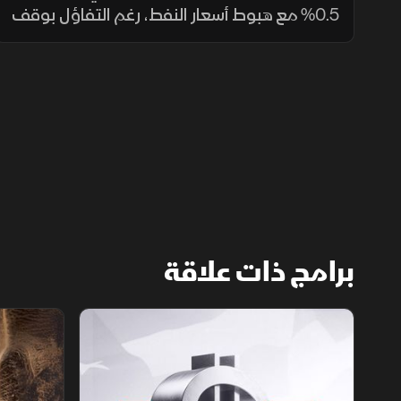
0.5% مع هبوط أسعار النفط، رغم التفاؤل بوقف
إطلاق نار مؤقت واتصالات بين إيران والوساطة
العُمانية. وضغطت أسهم أرامكو وسابك وأكوا
باور على أداء السوق.
برامج ذات علاقة
الأسواق الأميركية
ملحمة الأرقا