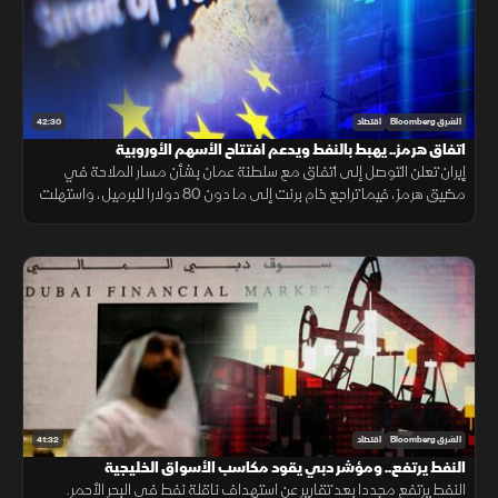
42:30
الشرق Bloomberg
اقتصاد
اتفاق هرمز.. يهبط بالنفط ويدعم افتتاح الأسهم الأوروبية
إيران تعلن التوصل إلى اتفاق مع سلطنة عمان بشأن مسار الملاحة في
مضيق هرمز، فيما تراجع خام برنت إلى ما دون 80 دولارا للبرميل، واستهلت
مؤشرات الأسهم الأوروبية تعاملاتها على ارتفاع.
41:32
الشرق Bloomberg
اقتصاد
النفط يرتفع.. ومؤشر دبي يقود مكاسب الأسواق الخليجية
النفط يرتفع مجددا بعد تقارير عن استهداف ناقلة نفط في البحر الأحمر.