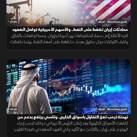
45:33
الشرق Bloomberg
اقتصاد
محادثات إيران تضغط على النفط.. والأسهم الأميركية تواصل الصعود
تتجه الأنظار إلى مسار المفاوضات بين أميركا وإيران، وسط توقعات باتفاق
يخفف التوترات حول مضيق هرمز، ما ضغط على أسعار النفط، بينما حافظت
الأسهم الأميركية على زخمها الصعودي مع استمرار التفاؤل في الأسواق.
45:39
الشرق Bloomberg
اقتصاد
تهدئة ترمب تعزز التفاؤل بأسواق الخليج.. وتاسي يرتفع بدعم من
القياديات
ارتفعت الأسواق الخليجية بعد إعلان الرئيس الأميركي دونالد ترمب إرجاء
الهجوم على إيران، بالتزامن مع تأكيد ولي العهد السعودي ضرورة تغليب
الحوار وخفض التصعيد. وصعد مؤشر السوق السعودية بدعم القياديات