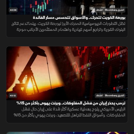
43:08
الشرق Bloomberg
اقتصاد
بورصة الكويت تتحرك.. والأسواق تتحسس مسار الفائدة
تظل التطورات الجيوسياسية المحرك الأبرز لبورصة الكويت، بينما تدعم نتائج
البنوك القوية وتراجع أسهم قيادية واهتمام المستثمرين الأجانب موجة
الشراء الأخيرة مع تعزيز الإنفاق الحكومي والمشاريع الجديدة للثقة.
43:12
الشرق Bloomberg
اقتصاد
ترمب يحذر إيران من فشل المفاوضات.. وبرنت يهوى بأكثر من 15%
الرئيس الأميركي يلوح بعملية عسكرية أكثر شدة على إيران حال فشل
المفاوضات. وأسواق النفط تتجاهل للتصعيد، وبرنت يهوي بأكثر من 15%
في 3 جلسات. وموجة بيع حادة على مؤشرات الأسهم العالمية.