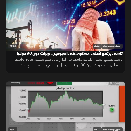
45:20
الشرق Bloomberg
اقتصاد
تاسي يرتفع لأعلى مستوى في أسبوعين.. وبرنت دون 90 دولارا
ترمب يفسح المجال للدبلوماسية من أجل إعادة فتح مضيق هرمز. وأسعار
النفط تهبط، وبرنت دون 90 دولارا للبرميل. وتاسي يستعيد زخم المكاسب
ويرتفع لأعلى مستوى في أسبوعين بدعم من أرباح الشركات
42:55
الشرق Bloomberg
اقتصاد