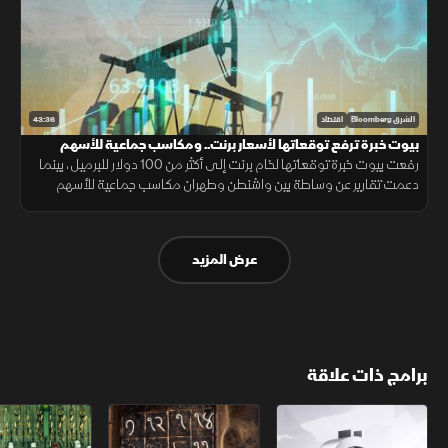
43:36
الشرق Bloomberg
اقتصاد
بيوت خبرة ترفع توقعاتها لأسعار برنت.. ومكاسب جماعية للأسهم
العالمية
رفعت بيوت خبرة توقعاتها لخام برنت إلى أكثر من 100 دولار للبرميل، بينما
دعمت تقارير عن وساطة بين واشنطن وطهران مكاسب جماعية للأسهم
العالمية. وفي لبنان، بدأ الجيش الانتشار في بلدة زوطر الغربية
عرض المزيد
برامج ذات علاقة
الأسواق الأميركية
ملحمة الأرقام
سلاسل الاستهل