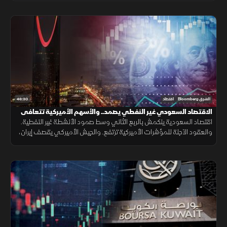
46:30
الشرق Bloomberg
اقتصاد
الاقتصاد السعودي غير النفطي يصمد.. والأسهم الأميركية تتعافى
اقتصاد السعودية ينكمش بالربع الثاني وسط صمود الأنشطة غير النفطية.
والعقود الآجلة للمؤشرات الأميركية ترتفع. والجيش الأميركي يقصف إيران،
ويقول إنه يهدف لتقليص قدرتها ووكلائها على تهديد أمن المنطقة