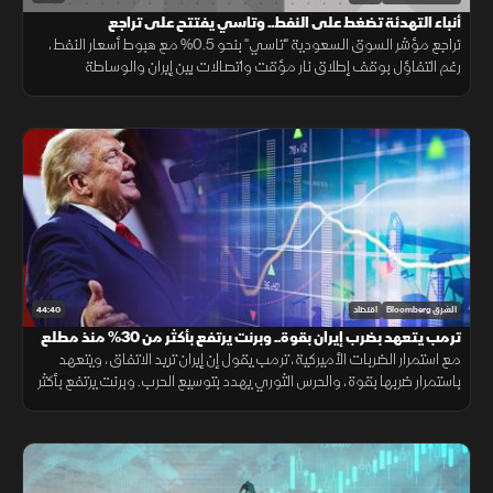
أنباء التهدئة تضغط على النفط.. وتاسي يفتتح على تراجع
تراجع مؤشر السوق السعودية "تاسي" بنحو 0.5% مع هبوط أسعار النفط،
رغم التفاؤل بوقف إطلاق نار مؤقت واتصالات بين إيران والوساطة
العُمانية. وضغطت أسهم أرامكو وسابك وأكوا باور على أداء السوق.
44:40
الشرق Bloomberg
اقتصاد
ترمب يتعهد بضرب إيران بقوة.. وبرنت يرتفع بأكثر من 30% منذ مطلع
يوليو
مع استمرار الضربات الأميركية، ترمب يقول إن إيران تريد الاتفاق، ويتعهد
باستمرار ضربها بقوة، والحرس الثوري يهدد بتوسيع الحرب. وبرنت يرتفع بأكثر
من 30% منذ مطلع يوليو. ومؤشرات الأسهم العالمية تتراجع