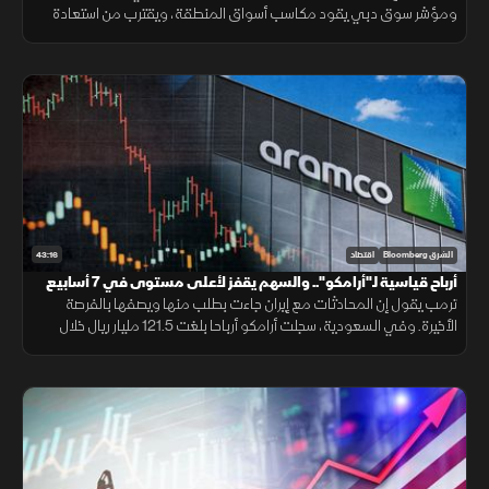
ومؤشر سوق دبي يقود مكاسب أسواق المنطقة، ويقترب من استعادة
مستوى 6 آلاف نقطة، وتاسي يواصل التداول في المنطقة الخضراء
43:16
الشرق Bloomberg
اقتصاد
أرباح قياسية لـ"أرامكو".. والسهم يقفز لأعلى مستوى في 7 أسابيع
ترمب يقول إن المحادثات مع إيران جاءت بطلب منها ويصفها بالفرصة
الأخيرة. وفي السعودية، سجلت أرامكو أرباحا بلغت 121.5 مليار ريال خلال
الربع الثاني، متجاوزة التوقعات، والسهم يقفز لأعلى مستوى في 7 أسابيع