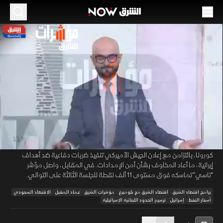
الموسم 2026
النفط يرتد بعد خسائر تاريخية.. وتاسي يتمسك
بحاجز 11 ألف نقطة
01 يونيو 2026
45:56
اقتصاد
مؤشرات الشرق
تصاعدت حدة التوترات الجيوسياسية في الشرق الأوسط بعد إعلان رئيس الوزراء
00:11
/
45:57
الإسرائيلي توجيه الجيش لتنفيذ هجمات على أهداف في الضاحية الجنوبية
لبيروت. بينما ارتفعت أسعار النفط بعدما سجلت أكبر خسارة شهرية لها منذ جائحة
كورونا، بالتزامن مع إعلان الجيش الأميركي تنفيذ ضربات دفاعية ضد أهداف
إيرانية، ما أعاد المخاوف بشأن أمن الإمدادات. في المقابل، واصل مؤشر
"تاسي" تماسكه فوق مستوى 11 ألف نقطة للجلسة الثالثة على التوالي.
برامج اقتصاد الشرق
اقتصاد الشرق مع بلومبرغ
مؤشرات الشرق
عماد المقبل
الاقتصاد السعودي
أسعار النفط
إسرائيل
ترسيم الحدود اللبنانية الإسرائيلية