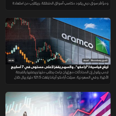
ومؤشر سوق دبي يقود مكاسب أسواق المنطقة، ويقترب من استعادة
مستوى 6 آلاف نقطة، وتاسي يواصل التداول في المنطقة الخضراء
43:16
الشرق Bloomberg
اقتصاد
أرباح قياسية لـ"أرامكو".. والسهم يقفز لأعلى مستوى في 7 أسابيع
ترمب يقول إن المحادثات مع إيران جاءت بطلب منها ويصفها بالفرصة
الأخيرة. وفي السعودية، سجلت أرامكو أرباحا بلغت 121.5 مليار ريال خلال
الربع الثاني، متجاوزة التوقعات، والسهم يقفز لأعلى مستوى في 7 أسابيع