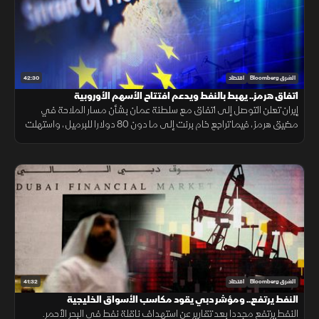
42:30
الشرق Bloomberg
اقتصاد
اتفاق هرمز.. يهبط بالنفط ويدعم افتتاح الأسهم الأوروبية
إيران تعلن التوصل إلى اتفاق مع سلطنة عمان بشأن مسار الملاحة في
مضيق هرمز، فيما تراجع خام برنت إلى ما دون 80 دولارا للبرميل، واستهلت
مؤشرات الأسهم الأوروبية تعاملاتها على ارتفاع.
41:32
الشرق Bloomberg
اقتصاد
النفط يرتفع.. ومؤشر دبي يقود مكاسب الأسواق الخليجية
النفط يرتفع مجددا بعد تقارير عن استهداف ناقلة نفط في البحر الأحمر.