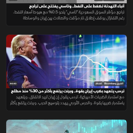
أنباء التهدئة تضغط على النفط.. وتاسي يفتتح على تراجع
تراجع مؤشر السوق السعودية "تاسي" بنحو 0.5% مع هبوط أسعار النفط،
رغم التفاؤل بوقف إطلاق نار مؤقت واتصالات بين إيران والوساطة
العُمانية. وضغطت أسهم أرامكو وسابك وأكوا باور على أداء السوق.
44:40
الشرق Bloomberg
اقتصاد
ترمب يتعهد بضرب إيران بقوة.. وبرنت يرتفع بأكثر من 30% منذ مطلع
يوليو
مع استمرار الضربات الأميركية، ترمب يقول إن إيران تريد الاتفاق، ويتعهد
باستمرار ضربها بقوة، والحرس الثوري يهدد بتوسيع الحرب. وبرنت يرتفع بأكثر
من 30% منذ مطلع يوليو. ومؤشرات الأسهم العالمية تتراجع