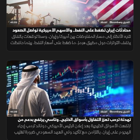
45:33
الشرق Bloomberg
اقتصاد
محادثات إيران تضغط على النفط.. والأسهم الأميركية تواصل الصعود
تتجه الأنظار إلى مسار المفاوضات بين أميركا وإيران، وسط توقعات باتفاق
يخفف التوترات حول مضيق هرمز، ما ضغط على أسعار النفط، بينما حافظت
الأسهم الأميركية على زخمها الصعودي مع استمرار التفاؤل في الأسواق.
45:39
الشرق Bloomberg
اقتصاد
تهدئة ترمب تعزز التفاؤل بأسواق الخليج.. وتاسي يرتفع بدعم من
القياديات
ارتفعت الأسواق الخليجية بعد إعلان الرئيس الأميركي دونالد ترمب إرجاء
الهجوم على إيران، بالتزامن مع تأكيد ولي العهد السعودي ضرورة تغليب
الحوار وخفض التصعيد. وصعد مؤشر السوق السعودية بدعم القياديات