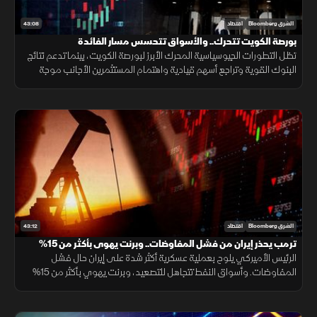
43:08
الشرق Bloomberg
اقتصاد
بورصة الكويت تتحرك.. والأسواق تتحسس مسار الفائدة
تظل التطورات الجيوسياسية المحرك الأبرز لبورصة الكويت، بينما تدعم نتائج
البنوك القوية وتراجع أسهم قيادية واهتمام المستثمرين الأجانب موجة
الشراء الأخيرة مع تعزيز الإنفاق الحكومي والمشاريع الجديدة للثقة.
43:12
الشرق Bloomberg
اقتصاد
ترمب يحذر إيران من فشل المفاوضات.. وبرنت يهوى بأكثر من 15%
الرئيس الأميركي يلوح بعملية عسكرية أكثر شدة على إيران حال فشل
المفاوضات. وأسواق النفط تتجاهل للتصعيد، وبرنت يهوي بأكثر من 15%
في 3 جلسات. وموجة بيع حادة على مؤشرات الأسهم العالمية.