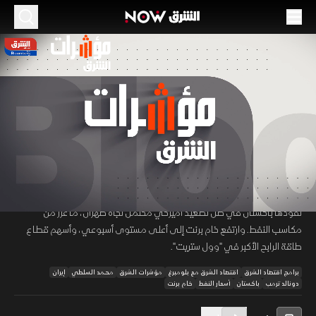
الموسم 2026
انتهاء إعفاء شحنات النفط الروسي من العقوبات..
وبرنت يرتفع إلى أعلى مستوى
17 مايو 2026
44:52
اقتصاد
مؤشرات الشرق
تشهد أسواق الطاقة تحولات حادة مع انتهاء إعفاء شحنات النفط الروسي من
00:11
/
44:53
العقوبات دون تمديد. وفي الوقت نفسه، تزامن ذلك مع تحركات سياسية
تقودها باكستان في ظل تصعيد أميركي محتمل تجاه طهران، ما عزز من
مكاسب النفط. وارتفع خام برنت إلى أعلى مستوى أسبوعي، وأسهم قطاع
طاقة الرابح الأكبر في "وول ستريت".
برامج اقتصاد الشرق
اقتصاد الشرق مع بلومبرغ
مؤشرات الشرق
محمد السلطي
إيران
دونالد ترمب
باكستان
أسعار النفط
خام برنت