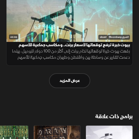
43:36
الشرق Bloomberg
اقتصاد
بيوت خبرة ترفع توقعاتها لأسعار برنت.. ومكاسب جماعية للأسهم
العالمية
رفعت بيوت خبرة توقعاتها لخام برنت إلى أكثر من 100 دولار للبرميل، بينما
دعمت تقارير عن وساطة بين واشنطن وطهران مكاسب جماعية للأسهم
العالمية. وفي لبنان، بدأ الجيش الانتشار في بلدة زوطر الغربية
عرض المزيد
برامج ذات علاقة
الأسواق الأميركية
ملحمة الأرقام
سلاسل الاستهل