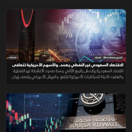
46:30
الشرق Bloomberg
اقتصاد
الاقتصاد السعودي غير النفطي يصمد.. والأسهم الأميركية تتعافى
اقتصاد السعودية ينكمش بالربع الثاني وسط صمود الأنشطة غير النفطية.
والعقود الآجلة للمؤشرات الأميركية ترتفع. والجيش الأميركي يقصف إيران،
ويقول إنه يهدف لتقليص قدرتها ووكلائها على تهديد أمن المنطقة