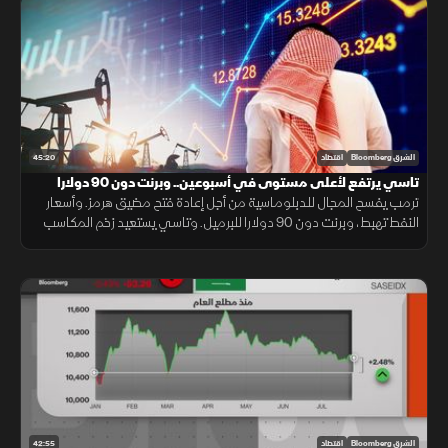
45:20
الشرق Bloomberg
اقتصاد
تاسي يرتفع لأعلى مستوى في أسبوعين.. وبرنت دون 90 دولارا
ترمب يفسح المجال للدبلوماسية من أجل إعادة فتح مضيق هرمز. وأسعار
النفط تهبط، وبرنت دون 90 دولارا للبرميل. وتاسي يستعيد زخم المكاسب
ويرتفع لأعلى مستوى في أسبوعين بدعم من أرباح الشركات
42:55
الشرق Bloomberg
اقتصاد