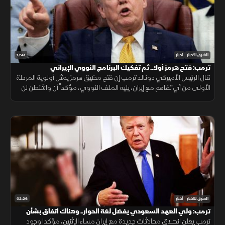
17:41
الشرق للأخبار
أخبار
ترمب: فتح هرمز أولا.. ثم تفكيك البرنامج النووي الإيراني
قال الرئيس الأميركي دونالد ترمب إن فتح مضيق هرمز يمثل أولوية المرحلة
الأولى من أي تفاهم مع إيران، يليه الملف النووي، مؤكداً أن واشنطن لن
تسمح لطهران بامتلاك سلاح نووي.
02:26
الشرق للأخبار
أخبار
ترمب: ولي العهد السعودي يفضل لغة الحوار.. وهناك اتفاق بشأن
هرمز
ترمب يعلن انطلاق محادثات جديدة مع إيران مساء الإثنين، مؤكدا وجود