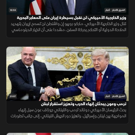
13:53
الشرق للأخبار
أخبار
وزير الخارجية الأميركي: لن نقبل بسيطرة إيران على المعابر البحرية
قال وزير الخارجية الأميركي، ماركو روبيو إن واشنطن لن تسمح لإيران بتهديد
الملاحة الدولية أو التحكم بحركة السفن، مشددا على أن الخيار الدبلوماسي
لا يزال مطروحا، لكن أزمة الثقة مع طهران تعيق أي اتفاق.
21:07
الشرق للأخبار
أخبار
ترمب وعون يبحثان إنهاء الحرب وتعزيز استقرار لبنان
بحث الرئيسان الأميركي دونالد ترمب واللبناني جوزاف عون سبل إنهاء
المواجهة بين لبنان وإسرائيل، وتعزيز دور الجيش اللبناني، إلى جانب تطورات
الملف الإيراني.