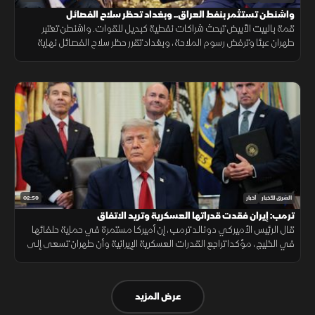
واشنطن تستثمر بنفط العراق.. وبغداد تحظر سلاح الفصائل
قمة بالبيت الأبيض تبحث شراكات نفطية كبديل للقوات. واشنطن تعتبر
طهران عبئا وترفض رسوم الملاحة، وبغداد تقرر حظر سلاح الفصائل نهاية
سبتمبر وتفتح أسواقها للشريك الاستراتيجي متمسكة بحصتها في أوبك.
02:59
الشرق للأخبار
أخبار
ترمب: إيران فقدت قدراتها العسكرية وتريد الاتفاق
قال الرئيس الأميركي دونالد ترمب، إن أميركا مستمرة في حماية حلفائها
في الخليج، مؤكدا تراجع القدرات العسكرية الإيرانية وأن طهران تسعى إلى
اتفاق.
عرض المزيد