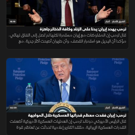
18:19
الشرق للأخبار
أخبار
ترمب يهدد إيران: يدنا على الزناد وكافة الذخائر جاهزة
قال ترمب إن المفاوضات مع إيران مستمرة لكنها لم تصل إلى اتفاق نهائي،
مؤكدا أن البديل هو استمرار القصف، وأن طهران أصبحت أكثر جدية، مع
التشديد على جاهزية القوات الأميركية واستمرار الضغط العسكري
02:59
الشرق للأخبار
أخبار
ترمب: إيران فقدت معظم قدراتها العسكرية خلال المواجهة
قال الرئيس الأميركي دونالد ترمب إن العمليات العسكرية الأميركية أضعفت
القدرات العسكرية الإيرانية، منتقدا تقارير إعلامية تحدثت عن تعاظم قوة
طهران، ومؤكدا أن الواقع الميداني يثبت العكس.