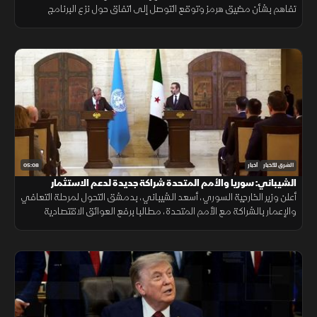
تفاهم بشأن مضيق هرمز وتوقع التوصل إلى اتفاق حول نزع البرنامج
النووي مشيرا إلى أن ولي العهد السعودي يفضل الحلول الدبلوماسية
لخفض التصعيد
05:08
الشرق للأخبار
أخبار
الشيباني: سوريا والأمم المتحدة شراكة جديدة لدعم الاستثمار
والتعافي
أعلن وزير الخارجية السوري، أسعد الشيباني، بدمشق التحول لمرحلة التعافي
والإعمار بالشراكة مع الأمم المتحدة، مطالبا برفع العوائق الاقتصادية
ووقف الانتهاكات الإسرائيلية لضمان الاستقرار الإقليمي.