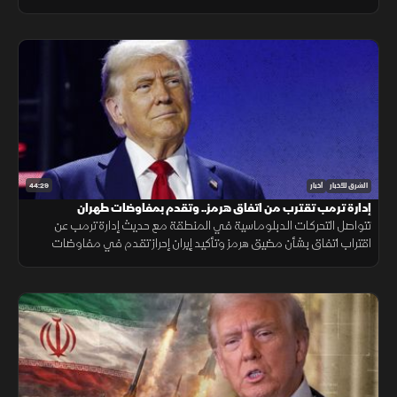
الجنوب، وتحذيرات عربية من التصعيد في القدس المحتلة.
44:29
الشرق للأخبار
أخبار
إدارة ترمب تقترب من اتفاق هرمز.. وتقدم بمفاوضات طهران
تتواصل التحركات الدبلوماسية في المنطقة مع حديث إدارة ترمب عن
اقتراب اتفاق بشأن مضيق هرمز وتأكيد إيران إحراز تقدم في مفاوضات
مسقط، بالتزامن مع تطورات في مفاوضات لبنان وإسرائيل ومستجدات
العمليات في غزة.