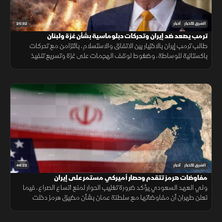
25:32
الشرق للأخبار
أخبار
ترمب يصعد ضد إيران وتحركات دبلوماسية بشأن غزة ولبنان
طالب ترمب إيران بالاختيار بين الاتفاق والاستسلام، بالتزامن مع تحركات
باكستانية للوساطة، وضغوط لوقف الهجمات على غزة وتسريع تنفيذ
المرحلة التالية من الاتفاق في لبنان.
46:22
الشرق للأخبار
أخبار
مفاوضات هرمز تتقدم وحصار أميركي مستمر على إيران
ولي العهد السعودي يؤكد ضرورة تغليب الحوار لمنع اتساع الصراع، فيما
تعلن طهران أن مفاوضاتها مع سلطنة عمان بشأن مضيق هرمز دخلت
مراحلها النهائية.