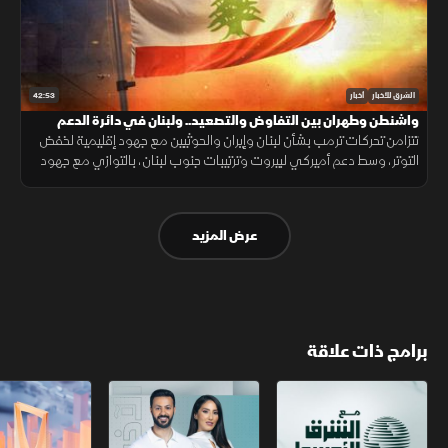
42:53
الشرق للأخبار
أخبار
واشنطن وطهران بين التفاوض والتصعيد.. ولبنان في دائرة الدعم
تتزامن تحركات ترمب بشأن لبنان وإيران والحوثيين مع جهود إقليمية لخفض
التوتر، وسط دعم أميركي لبيروت وترتيبات جنوب لبنان، بالتوازي مع جهود
العراق لمواجهة انتشار تصنيع الطائرات المسيّرة خارج إطار الدولة.
عرض المزيد
برامج ذات علاقة
مع الشرق الأوسط
الخبر الآخر
أخبار الشرق