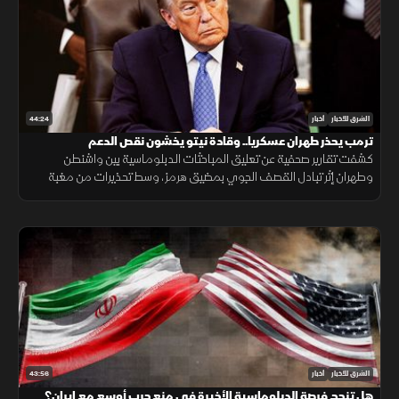
44:24
الشرق للأخبار
أخبار
ترمب يحذر طهران عسكريا.. وقادة نيتو يخشون نقص الدعم
كشفت تقارير صحفية عن تعليق المباحثات الدبلوماسية بين واشنطن
وطهران إثر تبادل القصف الجوي بمضيق هرمز، وسط تحذيرات من مغبة
مواصلة انتهاك وقف القتال وتأكيدات بمواصلة حماية الملاحة البحرية.
43:56
الشرق للأخبار
أخبار
هل تنجح فرصة الدبلوماسية الأخيرة في منع حرب أوسع مع إيران؟