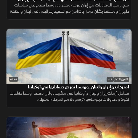
منح ترمب المحادثات مع إيران فرصة محدودة، وسط تقدم في مباحثات
طهران ومسقط بشأن هرمز، بالتزامن مع تصعيد إسرائيلي في لبنان والضفة
الغربية وتطورات ميدانية في السودان.
43:49
الشرق للأخبار
أخبار
أميركا بين إيران ولبنان.. وروسيا تفرض حساباتها في أوكرانيا
تتداخل أزمات إيران ولبنان وأوكرانيا في مشهد دولي معقد، وسط صراعات
نفوذ ومحاولات دبلوماسية ترسم ملامح المرحلة المقبلة.