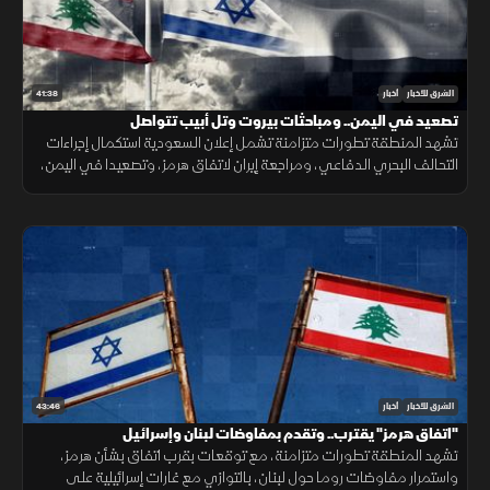
41:38
الشرق للأخبار
أخبار
تصعيد في اليمن.. ومباحثات بيروت وتل أبيب تتواصل
تشهد المنطقة تطورات متزامنة تشمل إعلان السعودية استكمال إجراءات
التحالف البحري الدفاعي، ومراجعة إيران لاتفاق هرمز، وتصعيدا في اليمن،
ومباحثات لبنانية إسرائيلية، وانفجارا في جرمانا بريف دمشق.
43:46
الشرق للأخبار
أخبار
"اتفاق هرمز" يقترب.. وتقدم بمفاوضات لبنان وإسرائيل
تشهد المنطقة تطورات متزامنة، مع توقعات بقرب اتفاق بشأن هرمز،
واستمرار مفاوضات روما حول لبنان، بالتوازي مع غارات إسرائيلية على