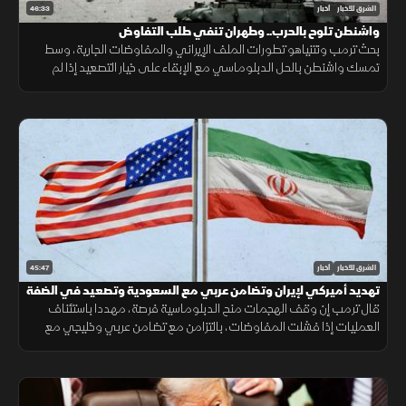
46:33
الشرق للأخبار
أخبار
واشنطن تلوح بالحرب.. وطهران تنفي طلب التفاوض
بحث ترمب ونتنياهو تطورات الملف الإيراني والمفاوضات الجارية، وسط
تمسك واشنطن بالحل الدبلوماسي مع الإبقاء على خيار التصعيد إذا لم
تُفضِ المحادثات إلى اتفاق.
45:47
الشرق للأخبار
أخبار
تهديد أميركي لإيران وتضامن عربي مع السعودية وتصعيد في الضفة
قال ترمب إن وقف الهجمات منح الدبلوماسية فرصة، مهددا باستئناف
العمليات إذا فشلت المفاوضات، بالتزامن مع تضامن عربي وخليجي مع
السعودية وتصعيد إسرائيلي جديد في الضفة الغربية.