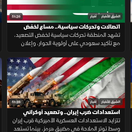
الشرق للأخبار
أخبار
51:28
اتصالات وتحركات سياسية.. مساع لخفض
التصعيد في الشرق الأوسط
تشهد المنطقة تحركات سياسية لخفض التصعيد،
مع تأكيد سعودي على أولوية الحوار، وإعلان
أميركي عن إلغاء هجوم مشروط على إيران،
بالتزامن مع جهود لوقف القصف في غزة
وإجراءات إسبانية لمواجهة الهجرة.
الشرق للأخبار
أخبار
51:28
استعدادات ضرب إيران.. وتصعيد أوكراني
بالبحر الأسود
تتزايد الاستعدادات العسكرية الأميركية قرب إيران
وسط توتر الملاحة في مضيق هرمز، بينما تستعد