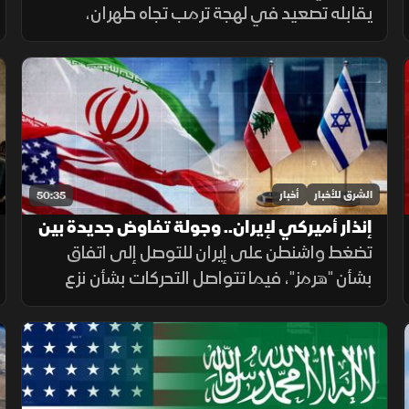
يقابله تصعيد في لهجة ترمب تجاه طهران،
بالتزامن مع استمرار ملفات القدس ولبنان وغزة،
وتحديات المهاجرين في سبتة.
الشرق للأخبار
أخبار
50:35
إنذار أميركي لإيران.. وجولة تفاوض جديدة بين
لبنان وإسرائيل
تضغط واشنطن على إيران للتوصل إلى اتفاق
بشأن "هرمز"، فيما تتواصل التحركات بشأن نزع
السلاح في غزة، وتستعد روما لجولة جديدة من
المفاوضات اللبنانية الإسرائيلية، ومواقف داعمة
لأمن الملاحة في البحر الأحمر.