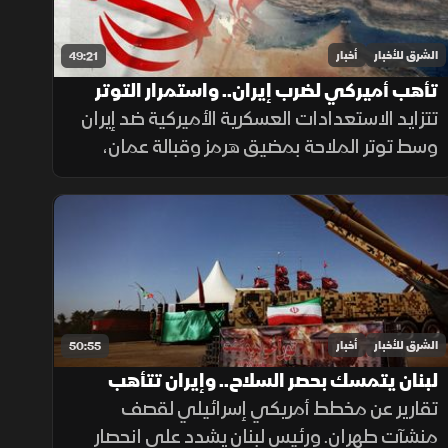
الشرق للأخبار
أخبار
49:21
تأهب أميركي لضرب إيران.. واستمرار التوتر
بمضيق هرمز
تتزايد الاستعدادات العسكرية الأميركية ضد إيران
وسط توتر الملاحة بمضيق هرمز وقبالة عمان،
بينما يتصاعد التوتر في جنوب لبنان، بالتزامن مع
قلق دول أوروبا من تدفق المهاجرين نحو إسبانيا
والمغرب.
الشرق للأخبار
أخبار
50:55
لبنان يتمسك بحصر السلاح.. وإيران تتأهب
للدفاع عن منشآت الطاقة
تقارير عن مخطط أمريكي إسرائيلي لقصف
منشآت طهران. ورئيس لبنان يشدد على انحصار