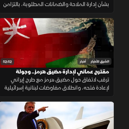
بشأن إدارة الملاحة والضمانات المطلوبة، بالتزامن
مع استمرار مفاوضات روما حول الحدود ووقف
إطلاق النار، وسط تداخل الحسابات الإقليمية
والدولية.
الشرق للأخبار
أخبار
52:52
مقترح عماني لإدارة مضيق هرمز.. وجولة
مفاوضات لبنانية في روما
ترقب لاتفاق حول مضيق هرمز مع طرح إيراني
لإعادة فتحه، وانطلاق مفاوضات لبنانية إسرائيلية
في روما، وتأكيد حماس التزامها بالاتفاق مقابل
الانسحاب، فيما يتصاعد القتال بين روسيا
وأوكرانيا.