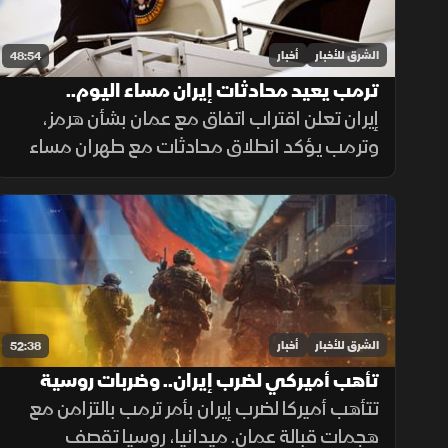
الشرق للأخبار
أخبار
48:54
ترمب يعيد محادثات إيران مساء اليوم..
والسعودية تدفع نحو التهدئة
إيران تعلن اقتراب اتفاق مع عمان بشأن هرمز،
وترمب يؤكد انطلاق محادثات مع طهران مساء
الإثنين، فيما تدفع السعودية نحو التهدئة،
وتتواصل الضغوط الدولية بشأن غزة، ويعلن
المغرب حصيلة أحداث سبتة.
الشرق للأخبار
أخبار
52:38
تأهب أميركي لضرب إيران.. وضربات روسية
مكثفة تستهدف كييف
تتأهب أميركا لضرب إيران بأمر ترمب بالتزامن مع
هجمات قبالة عمان. ميدانيا، روسيا تقصف