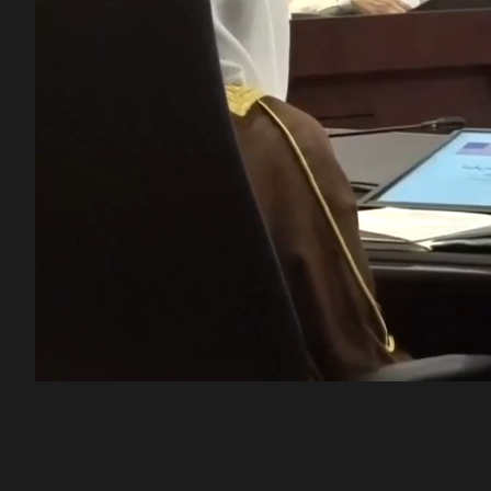
00:11
/
52:07