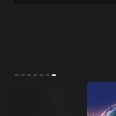
الشرعية بالجيش. بالتوازي مع قصف روسي
لكييف، وتردد ترمب بشأن "باتريوت"، وإسبانيا
تحتوي تدفق "سبتة" بعد سقوط 57 شخصا.
ألوان الشرق