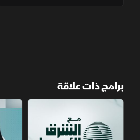
أوكرانيا بـ35 صاروخا و185 مسيرة معظمها على
كييف. وسياسيا، سانشيز يتهم الاتحاد الأوروبي
بالأنانية من مدينة سبتة اليوم
برامج ذات علاقة
مع الشرق الأوسط
الخبر الآخر