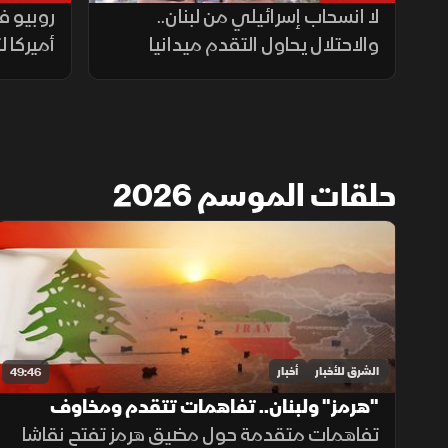
لا انسحاب إسرائيلي من لبنان..
روبيو ف
والاحتلال يحاول التقدم ميدانيا
أميركا ل
حلقات الموسم 2026
الشرق للأخبار
أخبار
49:46
"هرمز" ولبنان.. تفاهمات تتقدم ومخاوف
التصعيد مستمرة
تفاهمات متقدمة حول مضيق هرمز تفتح نقاشا