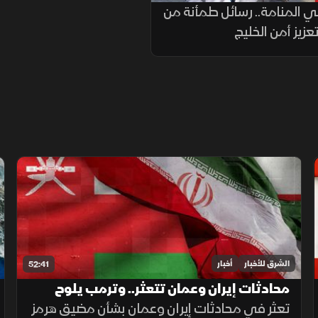
ي المنامة.. رسائل طمأنة من
تعزيز أمن الخليج
الشرق للأخبار
أخبار
52:41
محادثات إيران وعمان تتعثر.. وترمب يلوح
بخيار التصعيد
تعثر في محادثات إيران وعمان بشأن مضيق هرمز