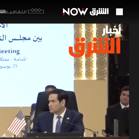
الشرق y
الثقافية
اجتما
الممر
25 يونيو 2026
أخبار ال
مباحثات خل
طلب إدارة 
المدمر في 
الولايات المتحد