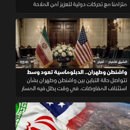
متزامنا مع تحركات دولية لتعزيز أمن الملاحة
وحماية التجارة العالمية، فيما يتواصل الدعم
للتحالف البحري الدفاعي وسط متابعة لتطورات
التهدئة الإقليمية.
الشرق للأخبار
أخبار
52:41
واشنطن وطهران.. الدبلوماسية تعود وسط
التصعيد
تتواصل حالة التباين بين واشنطن وطهران بشأن
استئناف المفاوضات، في وقت يظل فيه المسار
الدبلوماسي مطروحاً بالتزامن مع استمرار
التصعيد العسكري.