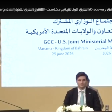
Discover
الشرق الوثائقية
الشرق بودكاست
الشرق للأخبار
الشرق Bloomberg
ع خليجي أميركي بالمنامة.. 
ات
52:06
أخبار
شرق
يجية أميركية لخفض التصعيد وضمان أمن الممرات البحرية وحر
ترمب تمويلاً إضافياً من الكونغرس لتغطية نفقات الحرب، ف
فنزويلا مع تسجيل سقوط مئات الضحايا والمصابين جراء الكار
ة
دونالد ترمب
فنزويلا
مجلس التعاون الخليجي
إيران
مضيق هرمز
إسرائيل
لبنا