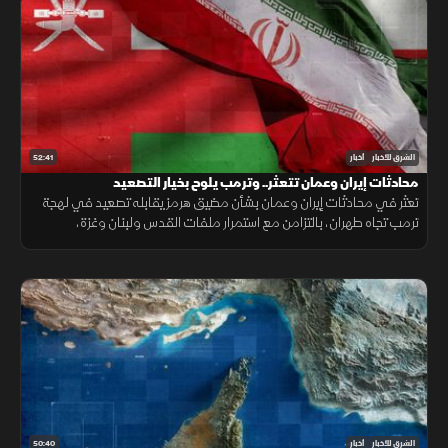
52:41
الشرق للأخبار
أخبار
محادثات إيران وعمان تتعثر.. وترمب يلوح بخيار التصعيد
تعثر في محادثات إيران وعمان بشأن مضيق هرمز يقابله تصعيد في لهجة
ترمب تجاه طهران، بالتزامن مع استمرار ملفات القدس ولبنان وغزة،
وتحديات المهاجرين في سبتة.
50:40
الشرق للأخبار
أخبار