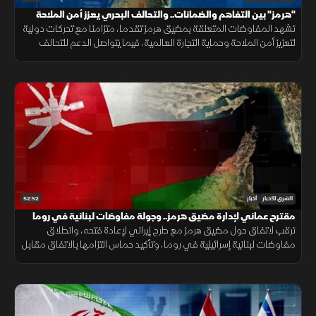
"هرمز" بين التفاهم والضمانات.. والتحالف البحري يعزز أمن الملاحة
تشهد المفاوضات المتعلقة بمضيق هرمز تقدما، متزامنا مع تحركات دولية
لتعزيز أمن الملاحة وحماية التجارة العالمية، فيما يتواصل الدعم للتحالف
البحري الدفاعي وسط متابعة لتطورات التهدئة الإقليمية.
52:52
الشرق للأخبار
أخبار
مقترح عماني لإدارة مضيق هرمز.. وجولة مفاوضات لبنانية في روما
ترقب لاتفاق حول مضيق هرمز مع طرح إيراني لإعادة فتحه، وانطلاق
مفاوضات لبنانية إسرائيلية في روما، وتأكيد حماس التزامها بالاتفاق مقابل
الانسحاب، فيما يتصاعد القتال بين روسيا وأوكرانيا.