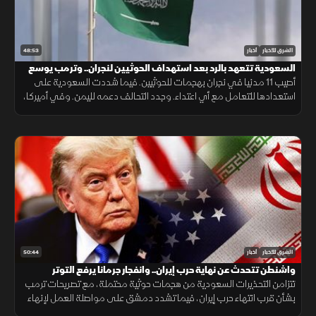
48:53
الشرق للأخبار
أخبار
السعودية تتعهد بالرد بعد استهداف الحوثيين لنجران.. وترمب يوسع
قيود الجنسية
أصيب 11 مدنيا في نجران بهجمات للحوثيين. فيما شددت السعودية على
استعدادها للتعامل مع أي اعتداء. وجدد التحالف دعمه لليمن. وفي أميركا،
أعلن ترمب قرب انتهاء حرب إيران ووسع قيود الجنسية بالولادة.
50:44
الشرق للأخبار
أخبار
واشنطن تتحدث عن نهاية حرب إيران.. وانفجار جرمانا يرفع التوتر
تتزامن التحذيرات السعودية من هجمات حوثية محتملة، مع تصريحات ترمب
بشأن قرب انتهاء حرب إيران، فيما تشدد دمشق على مواصلة العمل لإنهاء
وجود السلاح خارج سلطة الدولة، بعد انفجار استهدف حافلة في جرمانا.