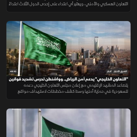
التعاون العسكري والأمني، ويعتبر أي اعتداء على إحدى الدول الثلاث اعتداءً
عليها جميعاً.
49:10
الشرق للأخبار
أخبار
"التعاون الخليجي" يدعم أمن الرياض.. وواشنطن تدرس تشديد قوانين
الهجرة
يتصاعد المشهد الإقليمي مع إعلان مجلس التعاون الخليجي دعمه
للسعودية في حماية أمنها وسط كشف مخططات لاستهداف مواقع
حيوية. وفي اليمن، تتواصل المواجهات مع الحوثيين، بينما يتحدث ترمب عن
قرب انتهاء حرب إيران