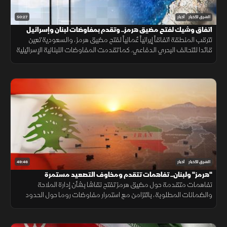
50:27
الشرق للأخبار
أخبار
اتفاق وشيك لفتح مضيق هرمز.. وتقدم بمفاوضات لبنان وإسرائيل
تترقب المنطقة اتفاقاً إيرانياً عُمانياً لفتح مضيق هرمز، والسعودية تعين
قائدا للتحالف البحري الدفاعي. كما تقدمت المفاوضات اللبنانية الإسرائيلية
بروما، بينما كثفت روسيا هجماتها ضد أوكرانيا.
49:46
الشرق للأخبار
أخبار
"هرمز" ولبنان.. تفاهمات تتقدم ومخاوف التصعيد مستمرة
تفاهمات متقدمة حول مضيق هرمز تفتح نقاشا بشأن إدارة الملاحة
والضمانات المطلوبة، بالتزامن مع استمرار مفاوضات روما حول الحدود
ووقف إطلاق النار، وسط تداخل الحسابات الإقليمية والدولية.