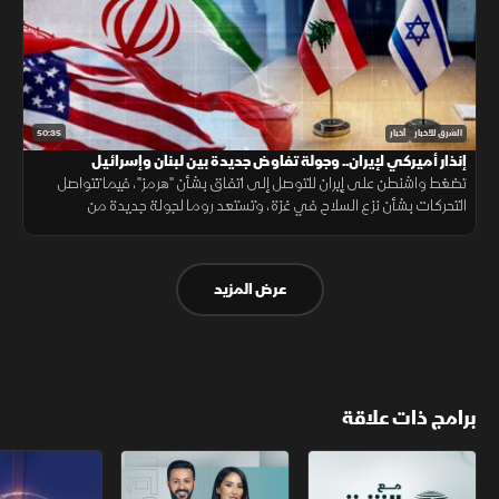
50:35
الشرق للأخبار
أخبار
إنذار أميركي لإيران.. وجولة تفاوض جديدة بين لبنان وإسرائيل
تضغط واشنطن على إيران للتوصل إلى اتفاق بشأن "هرمز"، فيما تتواصل
التحركات بشأن نزع السلاح في غزة، وتستعد روما لجولة جديدة من
المفاوضات اللبنانية الإسرائيلية، ومواقف داعمة لأمن الملاحة في البحر
الأحمر.
عرض المزيد
برامج ذات علاقة
مع الشرق الأوسط
الخبر الآخر
تقارير الشرق