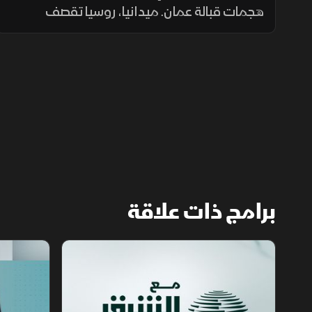
هجمات قبالة عمان. ميدانيا، روسيا تقصف
أوكرانيا بـ35 صاروخا و185 مسيرة معظمها على
كييف. وسياسيا، سانشيز يتهم الاتحاد الأوروبي
بالأنانية من مدينة سبتة اليوم
برامج ذات علاقة
مع الشرق الأوسط
الخبر الآخر