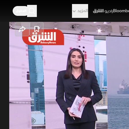
المزيد
الدخول
راديو الشرق
الشيوخ يضع
ن. شدد ماركو روبيو، وزير الخارجية
ت على ضباط لبنانيين، ربط مجلس
سواق مستقبل الفائدة بعد أداء كيفين
لبنان
حزب الله
الاحتياطي الفيدرالي الأميركي