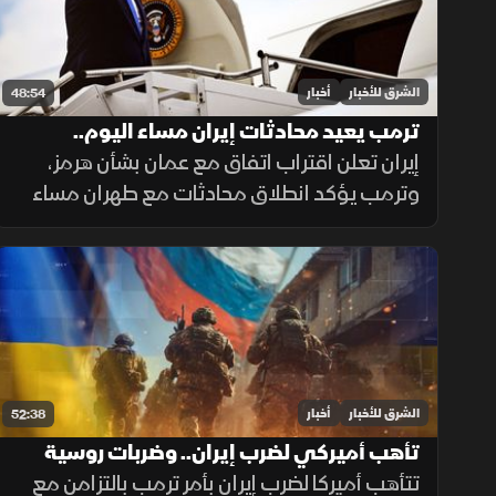
الشرق للأخبار
أخبار
48:54
ترمب يعيد محادثات إيران مساء اليوم..
والسعودية تدفع نحو التهدئة
إيران تعلن اقتراب اتفاق مع عمان بشأن هرمز،
وترمب يؤكد انطلاق محادثات مع طهران مساء
الإثنين، فيما تدفع السعودية نحو التهدئة،
وتتواصل الضغوط الدولية بشأن غزة، ويعلن
المغرب حصيلة أحداث سبتة.
الشرق للأخبار
أخبار
52:38
تأهب أميركي لضرب إيران.. وضربات روسية
مكثفة تستهدف كييف
تتأهب أميركا لضرب إيران بأمر ترمب بالتزامن مع