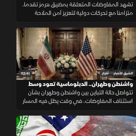
البحري يعزز أمن الملاحة
تشهد المفاوضات المتعلقة بمضيق هرمز تقدما،
متزامنا مع تحركات دولية لتعزيز أمن الملاحة
وحماية التجارة العالمية، فيما يتواصل الدعم
للتحالف البحري الدفاعي وسط متابعة لتطورات
التهدئة الإقليمية.
الشرق للأخبار
أخبار
52:41
واشنطن وطهران.. الدبلوماسية تعود وسط
التصعيد
تتواصل حالة التباين بين واشنطن وطهران بشأن
استئناف المفاوضات، في وقت يظل فيه المسار
الدبلوماسي مطروحاً بالتزامن مع استمرار
التصعيد العسكري.