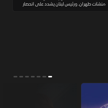
منشآت طهران. ورئيس لبنان يشدد على انحصار
الشرعية بالجيش. بالتوازي مع قصف روسي
لكييف، وتردد ترمب بشأن "باتريوت"، وإسبانيا
تحتوي تدفق "سبتة" بعد سقوط 57 شخصا.
ألوان الشرق