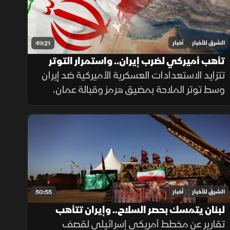
الشرق للأخبار
أخبار
49:21
تأهب أميركي لضرب إيران.. واستمرار التوتر
بمضيق هرمز
تتزايد الاستعدادات العسكرية الأميركية ضد إيران
وسط توتر الملاحة بمضيق هرمز وقبالة عمان،
بينما يتصاعد التوتر في جنوب لبنان، بالتزامن مع
قلق دول أوروبا من تدفق المهاجرين نحو إسبانيا
والمغرب.
الشرق للأخبار
أخبار
50:55
لبنان يتمسك بحصر السلاح.. وإيران تتأهب
للدفاع عن منشآت الطاقة
تقارير عن مخطط أمريكي إسرائيلي لقصف