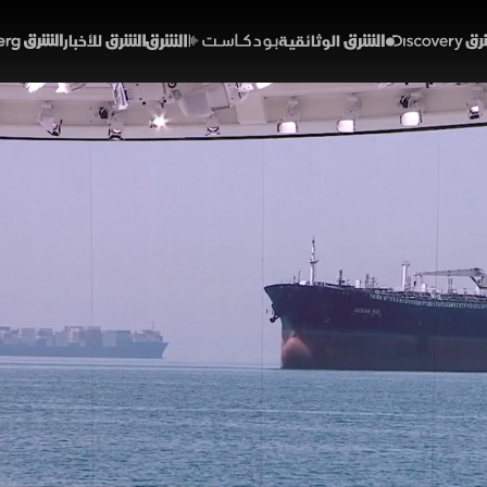
Discover
الشرق الوثائقية
الشرق بودكاست
الشرق للأخبار
الشرق Bloomberg
يدرس ضرب إيران.. ومجلس 
 لدعم لبنان
53:26
أخبار
شرق
يران عن تقدم المفاوضات، يبحث ترمب خيارات عسكرية ضد إيرا
 على ضرورة وضع خطة بديلة لفتح "هرمز". وعقب فرض عقوبا
ميركي مستقبل دعم لبنان بنزع سلاح "حزب الله". وتترقب الأ
ن رئيسا للفيدرالي.
ينا محاسب
دونالد ترمب
حرب إيران وإسرائيل
الولايات المتحدة
مجلس الشيوخ الأميركي