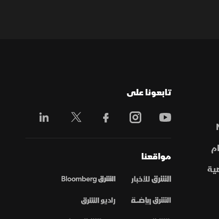
تابعونا على
م
مواقعنا
ية