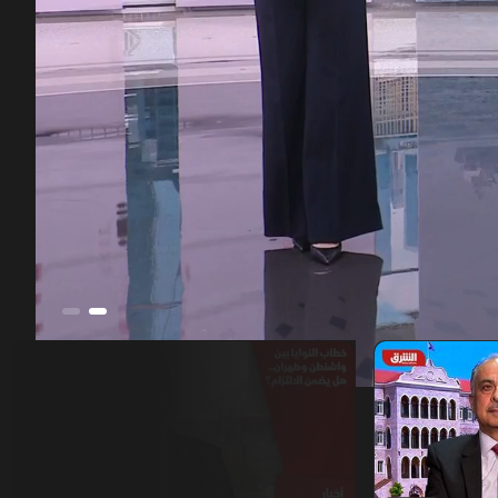
00:22
/
53:27