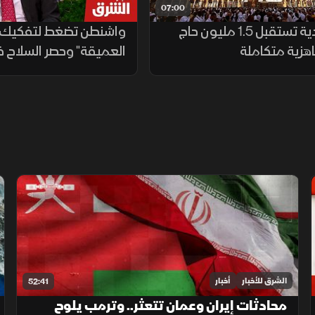
07:00
السعودية تستقبل 1.5 مليون حاج
واشنطن تضغط لتفكيك "
زية متكاملة
العميقة" وحصر السلاح ف
الشرق للأخبار
أخبار
52:41
محادثات إيران وعمان تتعثر.. وترمب يلوح