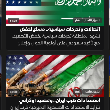
الشرق للأخبار
أخبار
51:28
اتصالات وتحركات سياسية.. مساع لخفض
التصعيد في الشرق الأوسط
تشهد المنطقة تحركات سياسية لخفض التصعيد،
مع تأكيد سعودي على أولوية الحوار، وإعلان
أميركي عن إلغاء هجوم مشروط على إيران،
بالتزامن مع جهود لوقف القصف في غزة
وإجراءات إسبانية لمواجهة الهجرة.
الشرق للأخبار
أخبار
51:28
استعدادات ضرب إيران.. وتصعيد أوكراني
بالبحر الأسود
تتزايد الاستعدادات العسكرية الأميركية قرب إيران