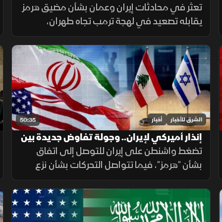
بخيار التصعيد
تعثر في محادثات إيران وعمان بشأن مضيق هرمز
يقابله تصعيد في لهجة ترمب تجاه طهران،
بالتزامن مع استمرار ملفات القدس ولبنان وغزة،
وتحديات المهاجرين في سبتة.
الشرق للأخبار
أخبار
50:35
إنذار أميركي لإيران.. وجولة تفاوض جديدة بين
لبنان وإسرائيل
تضغط واشنطن على إيران للتوصل إلى اتفاق
بشأن "هرمز"، فيما تتواصل التحركات بشأن نزع
السلاح في غزة، وتستعد روما لجولة جديدة من
المفاوضات اللبنانية الإسرائيلية، ومواقف داعمة
لأمن الملاحة في البحر الأحمر.