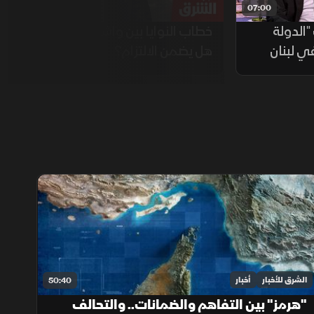
08:00
07:00
الدولة
خطاب النوايا بين واشنطن وطهران..
ي لبنان
هل يضمن الالتزام؟
الشرق للأخبار
أخبار
50:40
"هرمز" بين التفاهم والضمانات.. والتحالف