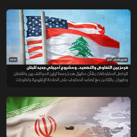
50:41
الشرق للأخبار
أخبار
هرمز بين التفاوض والتصعيد.. ومشروع أميركي جديد للبنان
تتواصل المفاوضات بشأن مضيق هرمز وسط تباين المواقف بين واشنطن
وطهران، بالتزامن مع تصاعد المخاوف على الملاحة الإقليمية وتطورات
سياسية وأمنية متسارعة في لبنان وأوكرانيا.