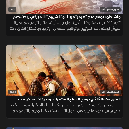
51:59
الشرق للأخبار
أخبار
واشنطن تتوقع فتح "هرمز" قريبا.. و"الشيوخ" الأميركي يبحث دعم
لبنان
تتجه الأنظار إلى مفاوضات أميركا وإيران بشأن "هرمز". بالتزامن مع عملية
للجيش اليمني ضد الحوثيين. وتوقيع السعودية وتركيا وباكستان اتفاق مكة
الدفاعي. ويناقش مجلس الشيوخ الأميركي مشروع قانون لدعم لبنان.
52:00
الشرق للأخبار
أخبار
اتفاق مكة الثلاثي يرسخ الدفاع المشترك.. وتحركات عسكرية ضد
الحوثيين
السعودية وتركيا وباكستان توقع اتفاق مكة للدفاع المشترك، وسط تشديد
على أن أي هجوم على إحدى الدول الثلاث يستهدف الجميع. بالتزامن مع
تحركات بشأن "هرمز". وتصعيد ضد الحوثيين. ومفاوضات أميركية بشأن إيران.