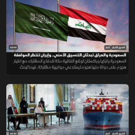
50:03
الشرق للأخبار
أخبار
السعودية والعراق تبحثان التنسيق الأمني.. وإيران تنتظر الموافقة
على اتفاق "هرمز"
السعودية وتركيا وباكستان توقع اتفاقية مكة للدفاع المشترك مع اعتبار
هجوم على دولة منها هجوما يستدعي مواجهة مشتركة، فيما تبحث
السعودية والعراق تعزيز التنسيق الأمني، وسط سعي لاتفاق بشأن "هرمز".
45:42
الشرق للأخبار
أخبار