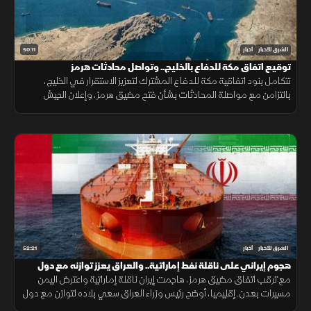
50:11
الشرق للأخبار
أخبار
توقيع اتفاق مكة للدفاع بالخليج.. وتواصل محادثات هرمز
تتكامل بنود اتفاقية مكة للدفاع المشترك لتعزيز الاستقرار في الخليج،
بالتزامن مع مواصلة المحادثات بشأن فتح مضيق هرمز، وإعلان الجيش
اليمني رفع الجاهزية الميدانية لمواجهة التحديات الأمنية.
52:21
الشرق للأخبار
أخبار
هجوم إيراني على ناقلة نفط إماراتية.. والعراق يعزز توازنه مع دول
الجوار
مع ترقب اتفاق مضيق هرمز، هاجمت إيران ناقلة إماراتية واعترض اليمن
مسيرات بعدن. إقليميا، أوضح رئيس وزراء العراق سعي بلاده لتوازن مع دول
الجوار، وكشفت واشنطن عن تفكير بوتين باستفزاز الناتو.