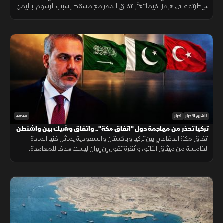
سيطرته على هرمز، فيما تعثر اتفاق الممر مع مسقط بسبب الرسوم. باليمن
قصـف الحوثيون المخا، وتتفاوض دمشق وموسكو حول الوجود العسكري.
48:49
الشرق للأخبار
أخبار
تركيا تحذر من مهاجمة دول "اتفاق مكة".. واتفاق وشيك بين واشنطن
وطهران
اتفاق مكة الدفاعي بين تركيا وباكستان والسعودية يماثل فنيا المادة
الخامسة من ميثاق الناتو، وأنقرة تقول إن إيران ليست هدفا للمعاهدة.
وفانس متفائل باتفاق مع طهران، وبزشكيان يرى فرصة لصفقة