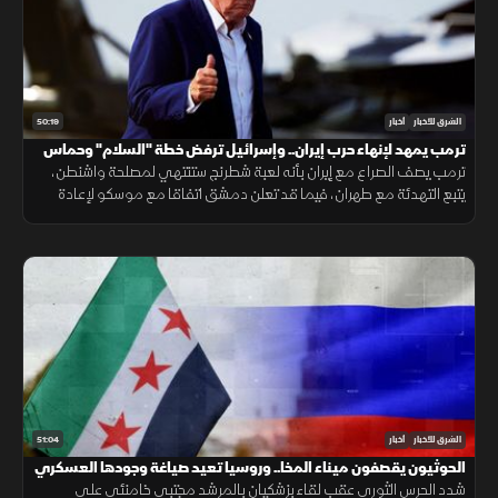
50:19
الشرق للأخبار
أخبار
ترمب يمهد لإنهاء حرب إيران.. وإسرائيل ترفض خطة "السلام" وحماس
تلجأ للوسطاء
ترمب يصف الصراع مع إيران بأنه لعبة شطرنج ستنتهي لمصلحة واشنطن،
يتبع التهدئة مع طهران، فيما قد تعلن دمشق اتفاقا مع موسكو لإعادة
تنظيم الوجود الروسي وتحويل القواعد العسكرية إلى مراكز تدريب مشتركة.
51:04
الشرق للأخبار
أخبار
الحوثيون يقصفون ميناء المخا.. وروسيا تعيد صياغة وجودها العسكري
بسوريا
شدد الحرس الثوري عقب لقاء بزشكيان بالمرشد مجتبى خامنئي على