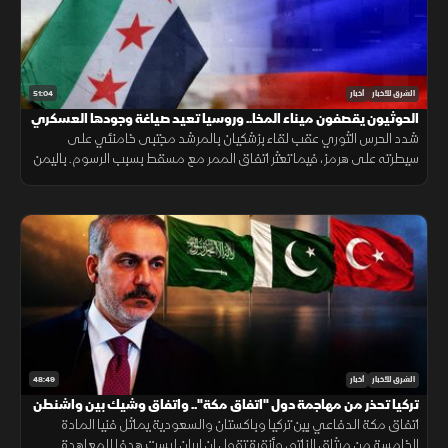
51:04
الشرق للأخبار
أخبار
الحوثيون يقصفون ميناء المخا.. وروسيا تعيد صياغة وجودها العسكري
بسوريا
شدد الحرس الثوري عقب لقاء بزشكيان بالمرشد مجتبى خامنئي على
سيطرته على هرمز، فيما تعثر اتفاق الممر مع مسقط بسبب الرسوم. باليمن
قصـف الحوثيون المخا، وتتفاوض دمشق وموسكو حول الوجود العسكري.
48:49
الشرق للأخبار
أخبار
تركيا تحذر من مهاجمة دول "اتفاق مكة".. واتفاق وشيك بين واشنطن
وطهران
اتفاق مكة الدفاعي بين تركيا وباكستان والسعودية يماثل فنيا المادة
الخامسة من ميثاق الناتو، وأنقرة تقول إن إيران ليست هدفا للمعاهدة.