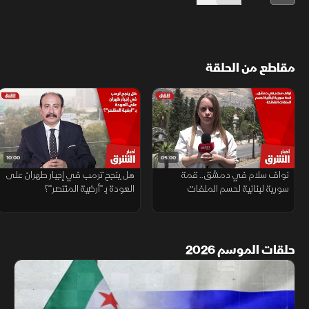
مقاطع من الحلقة
10:00
05:00
نواف سلام في دمشق.. قمة
هل ينجح ترمب في إجبار طهران على
سورية لبنانية لحسم الملفات
العودة بـ "أرضية المنتصر"؟
الشائكة
حلقات الموسم 2026