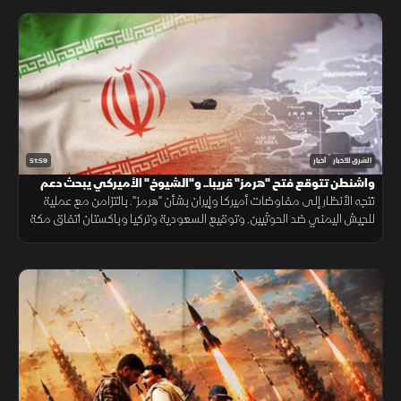
51:59
الشرق للأخبار
أخبار
واشنطن تتوقع فتح "هرمز" قريبا.. و"الشيوخ" الأميركي يبحث دعم
لبنان
تتجه الأنظار إلى مفاوضات أميركا وإيران بشأن "هرمز". بالتزامن مع عملية
للجيش اليمني ضد الحوثيين. وتوقيع السعودية وتركيا وباكستان اتفاق مكة
الدفاعي. ويناقش مجلس الشيوخ الأميركي مشروع قانون لدعم لبنان.