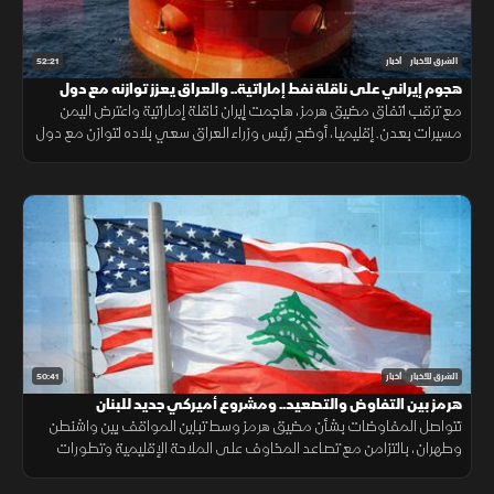
52:21
الشرق للأخبار
أخبار
هجوم إيراني على ناقلة نفط إماراتية.. والعراق يعزز توازنه مع دول
الجوار
مع ترقب اتفاق مضيق هرمز، هاجمت إيران ناقلة إماراتية واعترض اليمن
مسيرات بعدن. إقليميا، أوضح رئيس وزراء العراق سعي بلاده لتوازن مع دول
الجوار، وكشفت واشنطن عن تفكير بوتين باستفزاز الناتو.
50:41
الشرق للأخبار
أخبار
هرمز بين التفاوض والتصعيد.. ومشروع أميركي جديد للبنان
تتواصل المفاوضات بشأن مضيق هرمز وسط تباين المواقف بين واشنطن
وطهران، بالتزامن مع تصاعد المخاوف على الملاحة الإقليمية وتطورات
سياسية وأمنية متسارعة في لبنان وأوكرانيا.