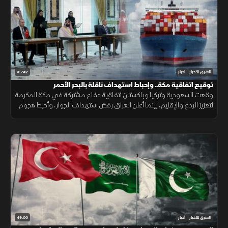
45:42
الشرق للأخبار
أخبار
توقيع اتفاقية مكة.. وإحباط استهداف ناقلة بالبحر الأحمر
وقعت السعودية وتركيا وباكستان اتفاقية دفاع مشتركة في مكة المكرمة
لتعزيز الردع والإقليم، بينما أعلن العراق رفض استهداف الجوار، وأحبط هجوم
على ناقلة بالبحر الأحمر مع تحركات أميركية قرب هرمز.
49:00
الشرق للأخبار
أخبار