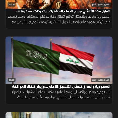
52:00
الشرق للأخبار
أخبار
اتفاق مكة الثلاثي يرسخ الدفاع المشترك.. وتحركات عسكرية ضد
الحوثيين
السعودية وتركيا وباكستان توقع اتفاق مكة للدفاع المشترك، وسط تشديد
على أن أي هجوم على إحدى الدول الثلاث يستهدف الجميع. بالتزامن مع
تحركات بشأن "هرمز". وتصعيد ضد الحوثيين. ومفاوضات أميركية بشأن إيران.
50:03
الشرق للأخبار
أخبار
السعودية والعراق تبحثان التنسيق الأمني.. وإيران تنتظر الموافقة
على اتفاق "هرمز"
السعودية وتركيا وباكستان توقع اتفاقية مكة للدفاع المشترك مع اعتبار
هجوم على دولة منها هجوما يستدعي مواجهة مشتركة، فيما تبحث
السعودية والعراق تعزيز التنسيق الأمني، وسط سعي لاتفاق بشأن "هرمز".