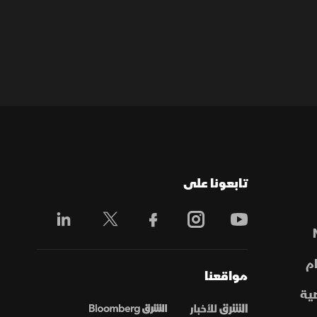
تابعونا على
م
مواقعنا
ية