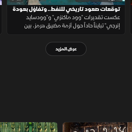
توقعات صعود تاريخي للنفط.. وتفاؤل بعودة
الإمدادات
عكست تقديرات "وود ماكنزي" و"وودسايد
إنرجي" تبايناً حاداً حول أزمة مضيق هرمز، بين
توقعات بقفزة للنفط لـ 200 دولار حال استمرار
غياب السلام، وترجيحات بقدرة الأسواق على
عرض المزيد
التعافي السريع للإمدادات.
م
سلاسل الاستهلاك