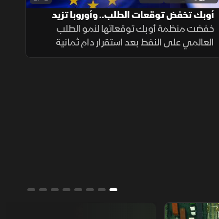
أوبك تخفض توقعات الطلب.. وأوروبا تزيد
اعتمادها على الغاز الأميركي
خفضت منظمة أوبك توقعاتها لنمو الطلب
العالمي على النفط بعد استقرار دام ثمانية
أشهر، فيما رفعت حرب إيران اعتماد أوروبا على
الغاز الأميركي لمستويات قياسية، ضمن
استراتيجية القارة لتعزيز أمن الطاقة
من يمتلك العالم؟