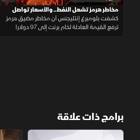
مخاطر هرمز تشعل النفط.. والأسعار تواصل
الصعود
كشفت بلومبرغ إنتليجنس أن مخاطر مضيق هرمز
ترفع القيمة العادلة لخام برنت إلى 97 دولارا
للبرميل، بينما تحذر فيتول من تأثيرات صراع الشرق
الأوسط على مخزونات البنزين العالمية وسط
اضطراب الإمدادات.
برامج ذات علاقة
الأسواق الأميركية
ملحمة الأرقا