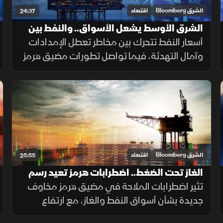
الشرق Bloomberg
اقتصاد
24:37
الشرق الأوسط يشعل الأسواق.. والنفط بين
الحرب والسلام
أسعار النفط تتحرك بين مخاطر تعطل الإمدادات
وآمال التهدئة، فيما تواصل تطورات مضيق هرمز
والبحر الأحمر التأثير في اتجاهات السوق.
الشرق Bloomberg
اقتصاد
25:55
الغاز تحت الضغط.. اضطرابات هرمز تعيد رسم
السوق
تثير اضطرابات الملاحة في مضيق هرمز مخاوف
جديدة بشأن أسواق النفط والغاز، مع ارتفاع
تكاليف النقل والتأمين وتراجع الطلب العالمي