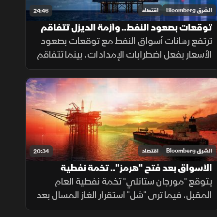
الشرق Bloomberg
اقتصاد
24:46
توقعات بصعود النفط.. وأزمة الديزل تتفاقم
في أوروبا
ترتفع رهانات أسواق النفط مع توقعات بصعود
الأسعار بفعل اضطرابات الإمدادات، بينما تتفاقم
أزمة الديزل في أوروبا مع انخفاض المخزونات.
الشرق Bloomberg
اقتصاد
20:34
الأسواق بعد فتح "هرمز".. تخمة نفطية
واستقرار الغاز وقيود على طهران
يتوقع "مورجان ستانلي" تخمة نفطية العام
المقبل، فيما ترى "شل" استقرار الغاز المسال بعد
فتح "هرمز". بينما تواجه إيران عقبات معقدة