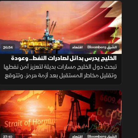
الأسواق من اضطراب الإمدادات وتراجع
المخزونات الاستراتيجية لدى الدول المستهلكة.
الشرق Bloomberg
اقتصاد
26:54
الخليج يدرس بدائل لصادرات النفط.. وعودة
الغاز القطري خلال 3 أشهر
تبحث دول الخليج مسارات بديلة لتعزيز أمن نفطها
وتقليل مخاطر المستقبل بعد أزمة هرمز، وتتوقع
وود ماكنزي عودة صادرات غاز قطر لطاقتها
التشغيلية الكاملة بـ3 أشهر مع تحسن الإمدادات
واستقرار المنطقة.
الشرق Bloomberg
اقتصاد
27:10