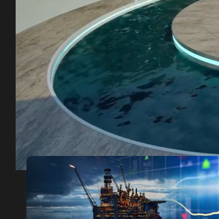
00:27
/
26:47