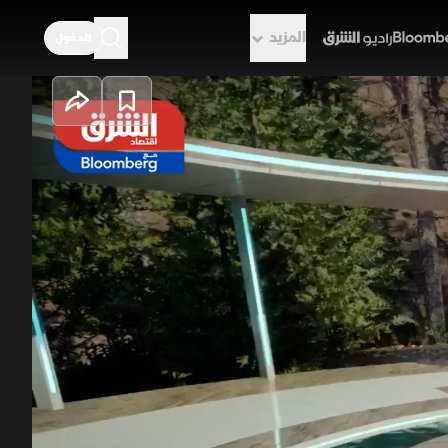
المزيد
الدخول
راديو الشرق
هبوط أسعار
 وخام "غرب تكساس الوسيط" إلى مستويات
ق بقرب التوصل لاتفاق سلام ينهي الحرب في
عطل الإمدادات. وزاد من الضغوط البيعية
ات متباينة للطلب الصيني وترقب لقرارات