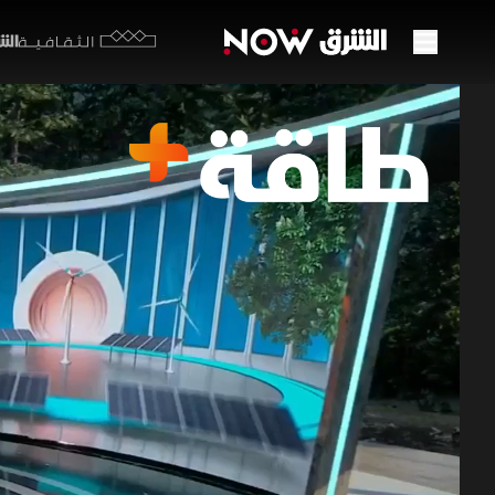
الشرق y
الثقافية
الأسو
النفط
08 مايو 2026
طاقة+
تواصل أسعار
المنطقة، تز
نمو المخزون
تحالف "أوبك
برامج اقتصاد ا