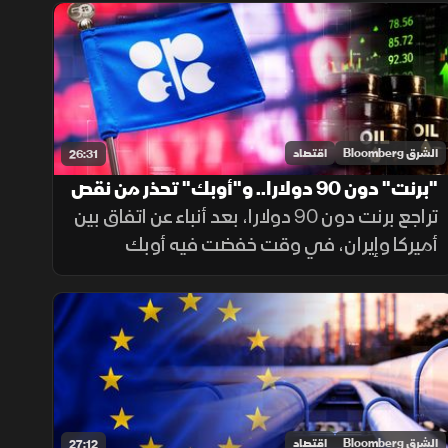
لاستقطاب مشترين لفك حصار صادراتها، رغم
الاتفاق مع أميركا لوقف الهجمات.
الشرق Bloomberg
اقتصاد
26:31
"برنت" دون 90 دولارا.. و"أوبك" تحذر من نقص
الاستثمارات في الطاقة
تراجع برنت دون 90 دولارا، بعد أنباء عن اتفاق بين
أميركا وإيران، في وقت خفضت فيه أوبك
توقعات طلب هذا العام بـ100 ألف برميل يوميا
فقط. وحذرت من هبوط الإنفاق العالمي على
النفط دون 500 مليار دولار.
الشرق Bloomberg
اقتصاد
27:12