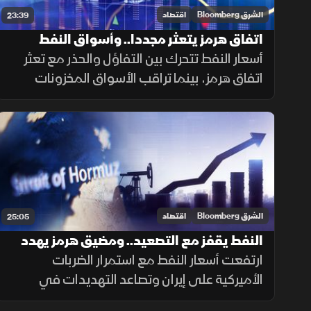
الشرق Bloomberg
اقتصاد
23:39
اتفاق هرمز يتعثر مجددا.. وأسواق النفط
تعيش على التقلبات
أسعار النفط تتحرك بين التفاؤل والحذر مع تعثر
اتفاق هرمز، بينما تراقب الأسواق المخزونات
العالمية والطلب الصيني وتأثير التطورات
الجيوسياسية.
الشرق Bloomberg
اقتصاد
25:05
النفط يقفز مع التصعيد.. ومضيق هرمز يهدد
الإمدادات
ارتفعت أسعار النفط مع استمرار الضربات
الأميركية على إيران وتصاعد التهديدات في
مضيقي هرمز وباب المندب. وتزايدت مخاوف