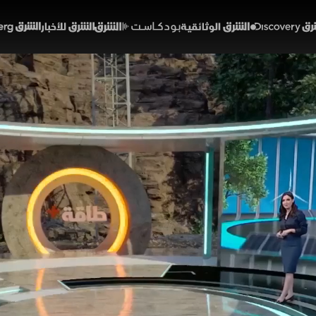
Discover
الشرق الوثائقية
الشرق بودكاست
الشرق للأخبار
الشرق Bloomberg
اق تترقب "أوبك بلس" بعد 
26:46
اقتصاد
 النفط تراجعها لليوم الثاني على التوالي، حيث هبط خام "برنت"
أدنى من 100 دولارا للبرميل. يأتي هذا الانخفاض مدفوعا بتفاؤل الأسوا
امنا مع ترقب الرد الإيراني على عرض ترمب، ما قلص المخاوف من ت
ات الأميركية وتقديم العراق خصومات نفطية للمشترين، وسط إشار
 بلس" لإعادة التوازن للسوق الهش.
لشرق
طاقة بلس
نور عماشة
أوبك+
دونالد ترمب
إيران
أسعار النفط
خام برنت