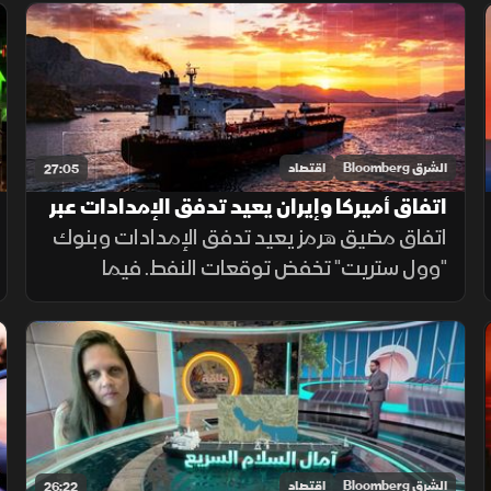
على الغاز الطبيعي.
الشرق Bloomberg
اقتصاد
27:05
اتفاق أميركا وإيران يعيد تدفق الإمدادات عبر
"هرمز" ويهدئ أسواق الخام
اتفاق مضيق هرمز يعيد تدفق الإمدادات وبنوك
"وول ستريت" تخفض توقعات النفط. فيما
توقعت وكالة الطاقة الدولية تعمق انكماش
الاستهلاك العالمي بمليون و100 ألف برميل
يوميا جراء تداعيات حرب إيران.
الشرق Bloomberg
اقتصاد
26:22