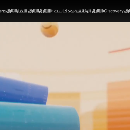
Discover
الشرق الوثائقية
الشرق بودكاست
الشرق للأخبار
الشرق Bloomberg
 من التهدئة بين أميركا وإير
النفطي السعودي يتسارع
01:14:49
اقتصاد
شرق
كي إيراني على تهدئة شاملة خلال أسبوع تشييع خامنئي. وم
أسبوعية، وتوقعات جديدة للأسعار عند 60 دولا
ويسجل أعلى مستوى له في 4 أشهر. وفي كأس العالم، الم
شباك كندا
ع بلومبرغ
صباح الشرق
محمد عادل
سامية صالح
الولايات المتحدة
إيران
أسعار ال