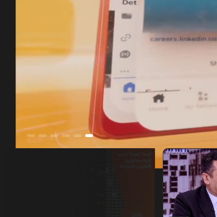
00:12
/
01:14:49