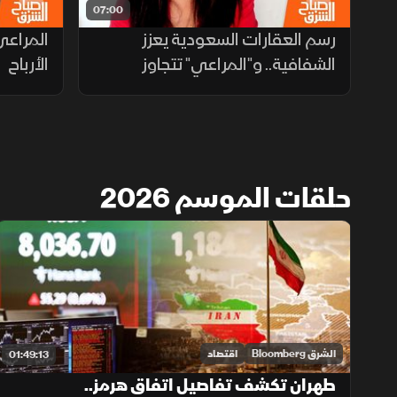
07:00
رسم العقارات السعودية يعزز
المراعي
الشفافية.. و"المراعي" تتجاوز
الأرباح
ضغوط تكاليف الشحن
حلقات الموسم 2026
الشرق Bloomberg
اقتصاد
01:49:13
طهران تكشف تفاصيل اتفاق هرمز..