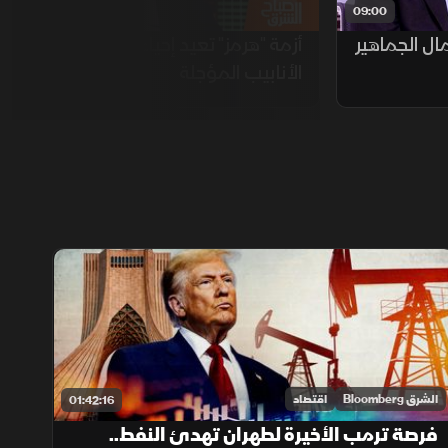
08:00
09:00
ل الجماهير
أزمة "هرمز" تعيد إحياء مشاريع
الأنابيب المؤجلة
الشرق Bloomberg
اقتصاد
01:42:16
فرصة ترمب الأخيرة لطهران تهدئ النفط..