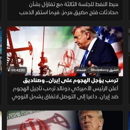
يتراجع
هبط النفط للجلسة الثالثة مع تفاؤل بشأن
محادثات فتح مضيق هرمز، فيما استقر الذهب
فوق 4100 دولار. وقادت أسهم التكنولوجيا
ارتفاعات وول ستريت إلى مستويات تاريخية،
واستعادت الأسواق الآسيوية الزخم.
الشرق Bloomberg
اقتصاد
01:42:51
ترمب يؤجل الهجوم على إيران.. وصناديق
التحوط تعزز رهنات النفط
أعلن الرئيس الأميركي دونالد ترمب تأجيل الهجوم
ضد إيران، داعيا إلى التوصل لاتفاق يشمل النووي
وهرمز. وصناديق التحوط تعزز رهاناتها على النفط.
و"وول ستريت" تنهي يوليو على ارتفاع بدعم من
أسهم التكنولوجيا