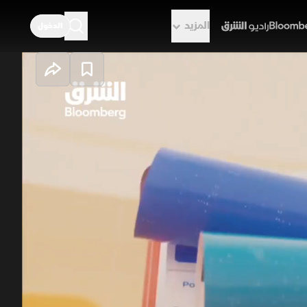
المزيد
الدخول
راديو الشرق
ان.. ونمو القطاع
ع تحسن التدفقات، النفط يتكبد خسائر
را. القطاع الخاص غير النفطي في السعودية يواصل انتعاشه
غرب أول المتأهلين إلى الربع النهائي بثلاثية
نفط
السعودية
كأس العالم 2026
مصر
المغرب