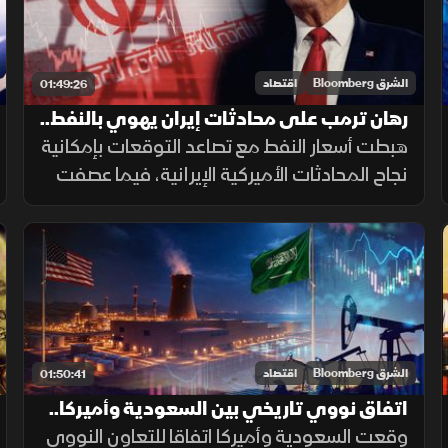
الشرق Bloomberg
اقتصاد
01:49:26
رهان ترمب على محادثات إيران يهوي بالنفط..
والأسواق تترقب قرار الفائدة الأميركية
هبطت أسعار النفط مع تصاعد التوقعات بإمكانية
نجاح المحادثات الأميركية الإيرانية، فيما عصفت
موجة بيع بأسهم الرقائق في الأسواق الآسيوية،
وأسهم التكنولوجيا تحت الضغط وسط ترقب لقرار
الفائدة الأميركية
الشرق Bloomberg
اقتصاد
01:50:41
اتفاق نووي تاريخي بين السعودية وأميركا..
و"برنت" يقفز مع تصاعد التوترات
وقعت السعودية وأميركا اتفاقا للتعاون النووي