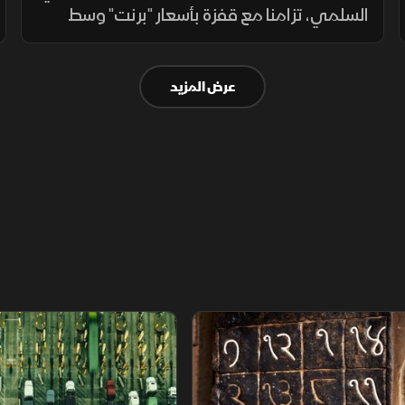
السلمي، تزامنا مع قفزة بأسعار "برنت" وسط
توترات البحر الأحمر ووعيد ترمب. بينما تعثرت
"تسلا" ببيانات مخيبة وضغط الإنفاق على سهم
عرض المزيد
"ألفا بيت" بـ"وول ستريت".
م
سلاسل الاستهلاك