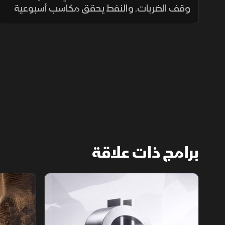
وقف الضربات. والنفط يحقق مكاسب أسبوعية
بـ10%، وتوقعات بالوصول لـ100 دولار للبرميل
بنهاية العام. و"السيادي السعودي" يبرم شراكات
تمويل بـ24.5 مليار دولار
برامج ذات علاقة
الأسواق الأميركية
ملحمة الأرقا