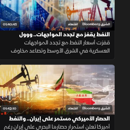
الشرق Bloomberg
اقتصاد
01:40:45
النفط يقفز مع تجدد المواجهات.. ووول
ستريت يراهن على رفع الفائدة
قفزت أسعار النفط مع تجدد المواجهات
العسكرية في الشرق الأوسط وتصاعد مخاوف
إمدادات الطاقة، بينما هوت أسهم كي هاينك
بأكثر من 10% بعد نتائج دون التوقعات، وسط
ترقب لقرار الفيدرالي بشأن الفائدة
الشرق Bloomberg
اقتصاد
01:42:10
الحصار الأميركي مستمر على إيران.. والنفط
يحقق مكاسب أسبوعية
أميركا تعلن استمرار حصارها البحري على إيران رغم