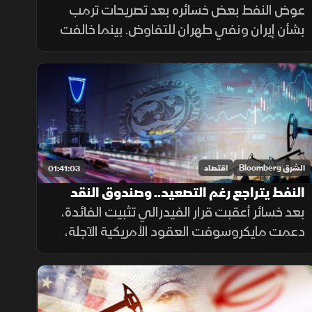
عوض النفط بعض خسائره بعد تصريحات ترمب
ونمو قياسي للقطاع غير النفطي السعودي
بشأن إيران ونفي طهران للتفاوض. بينما خالفت
آسيا صعود "وول ستريت" مع تراجع الين الياباني.
وتواصل نمو القطاع غير النفطي بالسعودية
للشهر الرابع على التوالي.
الشرق Bloomberg
اقتصاد
01:41:03
النفط يتراجع رغم التصعيد.. وصندوق النقد
يرسم صورة متفائلة للسعودية
بعد خسائر أعقبت قرار الفيدرالي تثبيت الفائدة،
دعمت مايكروسوفت العقود الأمريكية الآجلة،
وقفزت عوائد السندات طويلة الأجل. وتراجعت
أسعار النفط رغم التصعيد، بينما يرسم صندوق
النقد صورة متفائلة للسعودية