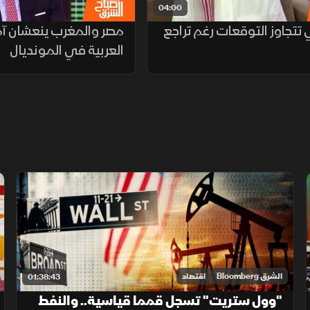
04:00
 تتجاوز التوقعات رغم تراجع
مصر والمغرب ينعشان آما
العربية في المونديال
الشرق Bloomberg
اقتصاد
01:38:43
"وول ستريت" تسجل قمما قياسية.. والنفط