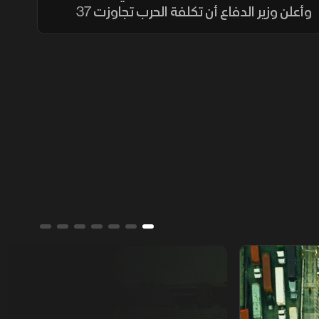
وأعلن وزير الدفاع أن تكلفة الحرب تجاوزت 37
مليار دولار. وصعد خام برنت فوق 90 دولارا
للبرميل، وقفز الذهب فوق 4100 دولار، ولوحت
اليابان بالتدخل بعد هبوط الين
من يمتلك العالم؟