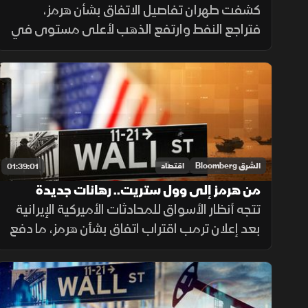
و"كوسبي" يهبط مع ضغوط الذكاء
كشفت طهران تفاصيل الاتفاق بشأن هرمز،
الاصطناعي
فتراجع النفط وارتفع الذهب لأعلى مستوى في
6 أسابيع. كما هبط كوسبي 4% بقيادة سامسونج
وإس كيه هاينكس، فيما أعادت نتائج سبيس إكس
الجدل حول الإنفاق على الذكاء الاصطناعي
الشرق Bloomberg
اقتصاد
01:39:01
من هرمز إلى وول ستريت.. رهانات جديدة
على نهاية التوتر
تتجه أنظار الأسواق للمحادثات الأميركية الإيرانية
بعد إعلان ترمب اقتراب اتفاق بشأن هرمز، ما دفع
أسعار النفط للتراجع 5% مع انحسار المخاوف
الجيوسياسية، في وقت ارتفعت فيه العقود
الآجلة للأسهم الأميركية.