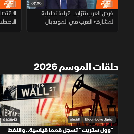
07:00
فرص العرب تتزايد.. قراءة تحليلية
الاقتصا
لمشاركة العرب في المونديال
الاصطنا
السنوية
حلقات الموسم 2026
الشرق Bloomberg
اقتصاد
01:38:43
"وول ستريت" تسجل قمما قياسية.. والنفط