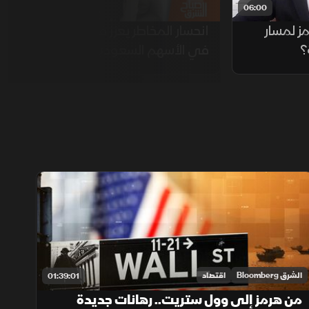
04:00
06:00
ز لمسار
انحسار المخاطر يعزز فرص الصعود
؟
في الأسهم السعودية
الشرق Bloomberg
اقتصاد
01:39:01
من هرمز إلى وول ستريت.. رهانات جديدة