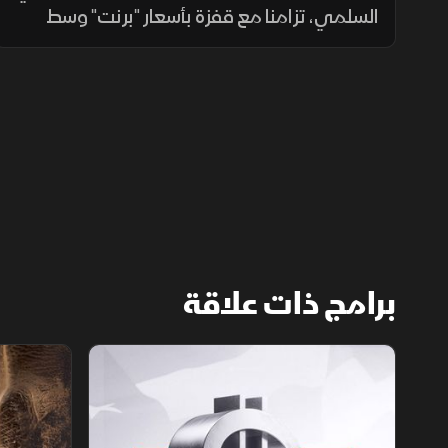
السلمي، تزامنا مع قفزة بأسعار "برنت" وسط
توترات البحر الأحمر ووعيد ترمب. بينما تعثرت
"تسلا" ببيانات مخيبة وضغط الإنفاق على سهم
"ألفا بيت" بـ"وول ستريت".
برامج ذات علاقة
الأسواق الأميركية
ملحمة الأرقا