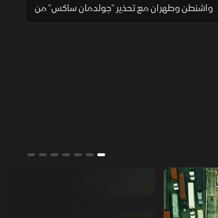
واشنطن وطهران مع تحذير "جولدمان ساكس" من
سيناريو قفزة الـ120 دولارا. وفي أميركا، يتوعد
ترمب كندا برسوم جمركية 50% على سلعها.
بينما تنتعش أسواق آسيا بدعم الرقائق.
من يمتلك العالم؟