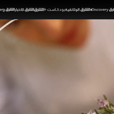
Discover
الشرق الوثائقية
الشرق بودكاست
الشرق للأخبار
الشرق Bloomberg
ينفي تقارير دفع أموال لإيرا
اليابان يرفع الفائدة
01:26:05
اقتصاد
شرق
نفى ال
يه الأسواق مراقبة تطورات اتفاق إعادة فتح مضيق هرمز. وعلى ص
التوالي ما دفع عددا من بيوت الخبرة إلى خفض توقعاتها لأسعار الخا
يسير النقدي برفع أسعار الفائدة إلى أعلى مستوى لها منذ 31 عاما.
ع بلومبرغ
صباح الشرق
محمد عادل
سامية صالح
أسعار النفط
إيران
دونالد ترمب