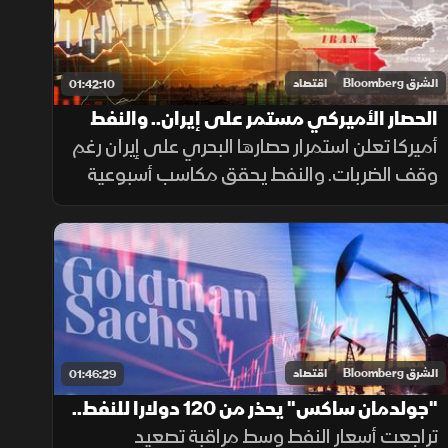
الشرق Bloomberg
اقتصاد
01:42:10
الحصار الأميركي مستمر على إيران.. والنفط
يحقق مكاسب أسبوعية
أميركا تعلن استمرار حصارها البحري على إيران رغم
وقف الضربات. والنفط يحقق مكاسب أسبوعية
بـ10%، وتوقعات بالوصول لـ100 دولار للبرميل
بنهاية العام. و"السيادي السعودي" يبرم شراكات
تمويل بـ24.5 مليار دولار
الشرق Bloomberg
اقتصاد
01:46:29
"جولدمان ساكس" يحذر من 120 دولارا للنفط..
وترمب يتوعد كندا برسوم جمركية
تراجعت أسعار النفط وسط مراقبة تصعيد