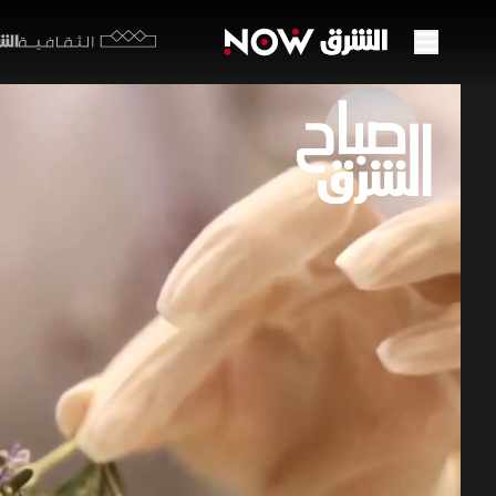
الشرق y
الثقافية
ترمب 
وبنك 
16 يونيو 2026
صباح ال
وقت تواصل ف
الرابع على 
طويلة من الت
اقتصاد الشرق م