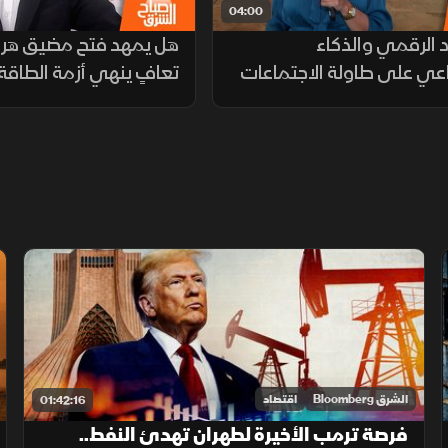
04:00
د الرقمي والذكاء
هل يمهد فتح مضيق هرم
عي على طاولة الاجتماعات
تعافٍ ينهي أزمة الطاقة
 للبنك الإسلامي
الشرق Bloomberg
اقتصاد
01:42:16
فرصة ترمب الأخيرة لطهران تهدئ النفط..