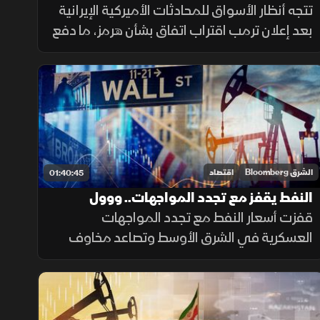
على نهاية التوتر
تتجه أنظار الأسواق للمحادثات الأميركية الإيرانية
بعد إعلان ترمب اقتراب اتفاق بشأن هرمز، ما دفع
أسعار النفط للتراجع 5% مع انحسار المخاوف
الجيوسياسية، في وقت ارتفعت فيه العقود
الآجلة للأسهم الأميركية.
الشرق Bloomberg
اقتصاد
01:40:45
النفط يقفز مع تجدد المواجهات.. ووول
ستريت يراهن على رفع الفائدة
قفزت أسعار النفط مع تجدد المواجهات
العسكرية في الشرق الأوسط وتصاعد مخاوف
إمدادات الطاقة، بينما هوت أسهم كي هاينك
بأكثر من 10% بعد نتائج دون التوقعات، وسط
ترقب لقرار الفيدرالي بشأن الفائدة