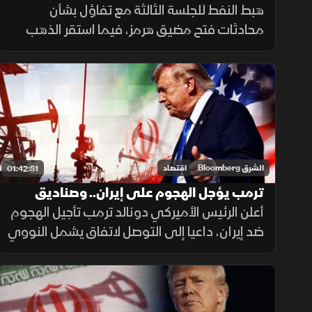
يتراجع
هبط النفط للجلسة الثالثة مع تفاؤل بشأن
محادثات فتح مضيق هرمز، فيما استقر الذهب
فوق 4100 دولار. وقادت أسهم التكنولوجيا
ارتفاعات وول ستريت إلى مستويات تاريخية،
واستعادت الأسواق الآسيوية الزخم.
الشرق Bloomberg
اقتصاد
01:42:51
ترمب يؤجل الهجوم على إيران.. وصناديق
التحوط تعزز رهنات النفط
أعلن الرئيس الأميركي دونالد ترمب تأجيل الهجوم
ضد إيران، داعيا إلى التوصل لاتفاق يشمل النووي
وهرمز. وصناديق التحوط تعزز رهاناتها على النفط.
و"وول ستريت" تنهي يوليو على ارتفاع بدعم من
أسهم التكنولوجيا