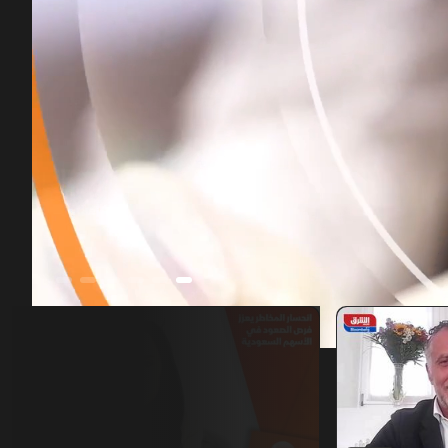
00:11
/
01:26:05