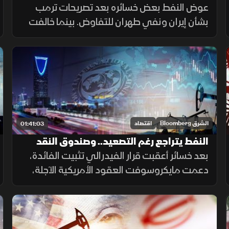
عوض النفط بعض خسائره بعد تصريحات ترمب
ونمو قياسي للقطاع غير النفطي السعودي
بشأن إيران ونفي طهران للتفاوض. بينما خالفت
آسيا صعود "وول ستريت" مع تراجع الين الياباني.
وتواصل نمو القطاع غير النفطي بالسعودية
للشهر الرابع على التوالي.
الشرق Bloomberg
اقتصاد
01:41:03
النفط يتراجع رغم التصعيد.. وصندوق النقد
يرسم صورة متفائلة للسعودية
بعد خسائر أعقبت قرار الفيدرالي تثبيت الفائدة،
دعمت مايكروسوفت العقود الأمريكية الآجلة،
وقفزت عوائد السندات طويلة الأجل. وتراجعت
أسعار النفط رغم التصعيد، بينما يرسم صندوق
النقد صورة متفائلة للسعودية