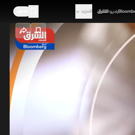
المزيد
الدخول
راديو الشرق
ن.. والنفط يتراجع
رئيس ترمب صحة التقارير التي تحدثت عن دفع الولايات المتحدة 300 مليار دولار لإيران، واصفا إياها بـ"الكاذبة"، في
عيد الأسواق، واصل النفط تراجعه لليوم
م. وفي آسيا، أنهى بنك اليابان حقبة
أسعار الفائدة
اليابان