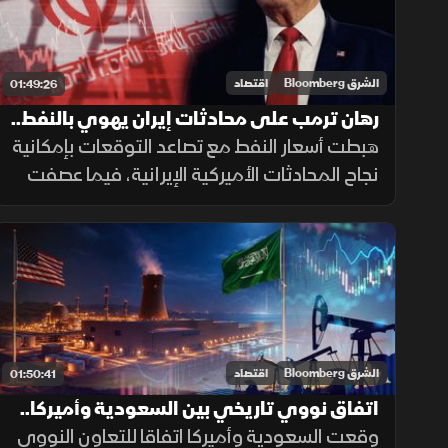
الشرق Bloomberg
اقتصاد
01:49:26
رهان ترمب على محادثات إيران يهوي بالنفط..
والأسواق تترقب قرار الفائدة الأميركية
هبطت أسعار النفط مع تصاعد التوقعات بإمكانية
نجاح المحادثات الأميركية الإيرانية، فيما عصفت
موجة بيع بأسهم الرقائق في الأسواق الآسيوية،
وأسهم التكنولوجيا تحت الضغط وسط ترقب لقرار
الفائدة الأميركية
الشرق Bloomberg
اقتصاد
01:50:41
اتفاق نووي تاريخي بين السعودية وأميركا..
و"برنت" يقفز مع تصاعد التوترات
وقعت السعودية وأميركا اتفاقا للتعاون النووي