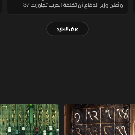
وأعلن وزير الدفاع أن تكلفة الحرب تجاوزت 37
مليار دولار. وصعد خام برنت فوق 90 دولارا
للبرميل، وقفز الذهب فوق 4100 دولار، ولوحت
عرض المزيد
اليابان بالتدخل بعد هبوط الين
م
سلاسل الاستهلاك