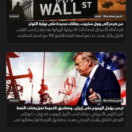
01:39:01
الشرق Bloomberg
اقتصاد
من هرمز إلى وول ستريت.. رهانات جديدة على نهاية التوتر
تتجه أنظار الأسواق للمحادثات الأميركية الإيرانية بعد إعلان ترمب اقتراب
اتفاق بشأن هرمز، ما دفع أسعار النفط للتراجع 5% مع انحسار المخاوف
الجيوسياسية، في وقت ارتفعت فيه العقود الآجلة للأسهم الأميركية.
01:42:51
الشرق Bloomberg
اقتصاد
ترمب يؤجل الهجوم على إيران.. وصناديق التحوط تعزز رهنات النفط
أعلن الرئيس الأميركي دونالد ترمب تأجيل الهجوم ضد إيران، داعيا إلى
التوصل لاتفاق يشمل النووي وهرمز. وصناديق التحوط تعزز رهاناتها على
النفط. و"وول ستريت" تنهي يوليو على ارتفاع بدعم من أسهم التكنولوجيا