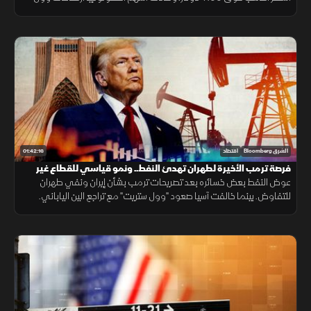
ستريت إلى مستويات تاريخية، واستعادت الأسواق الآسيوية الزخم.
01:42:16
الشرق Bloomberg
اقتصاد
فرصة ترمب الأخيرة لطهران تهدئ النفط.. ونمو قياسي للقطاع غير
النفطي السعودي
عوض النفط بعض خسائره بعد تصريحات ترمب بشأن إيران ونفي طهران
للتفاوض. بينما خالفت آسيا صعود "وول ستريت" مع تراجع الين الياباني.
وتواصل نمو القطاع غير النفطي بالسعودية للشهر الرابع على التوالي.