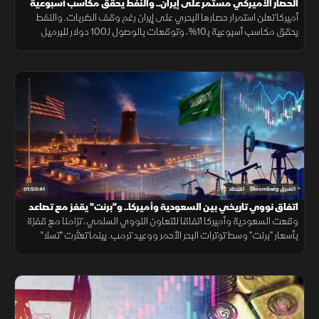
الحصار الأميركي مستمر على إيران.. والنفط يحقق مكاسب أسبوعية
أميركا تعلن استمرار حصارها البحري على إيران رغم وقف الضربات. والنفط
يحقق مكاسب أسبوعية بـ10%، وتوقعات بالوصول لـ100 دولار للبرميل
بنهاية العام. و"السيادي السعودي" يبرم شراكات تمويل بـ24.5 مليار دولار
01:50:41
الشرق Bloomberg
اقتصاد
اتفاق نووي تاريخي بين السعودية وأميركا.. و"برنت" يقفز مع تصاعد
التوترات
وقعت السعودية وأميركا اتفاقا للتعاون النووي السلمي، تزامنا مع قفزة
بأسعار "برنت" وسط توترات البحر الأحمر ووعيد ترمب. بينما تعثرت "تسلا"
ببيانات مخيبة وضغط الإنفاق على سهم "ألفا بيت" بـ"وول ستريت".