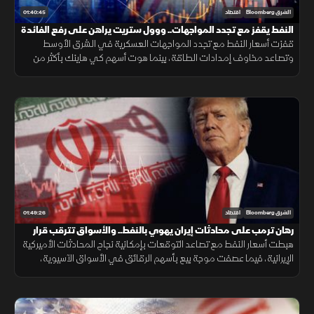
01:40:45
الشرق Bloomberg
اقتصاد
النفط يقفز مع تجدد المواجهات.. ووول ستريت يراهن على رفع الفائدة
قفزت أسعار النفط مع تجدد المواجهات العسكرية في الشرق الأوسط
وتصاعد مخاوف إمدادات الطاقة، بينما هوت أسهم كي هاينك بأكثر من
10% بعد نتائج دون التوقعات، وسط ترقب لقرار الفيدرالي بشأن الفائدة
01:49:26
الشرق Bloomberg
اقتصاد
رهان ترمب على محادثات إيران يهوي بالنفط.. والأسواق تترقب قرار
الفائدة الأميركية
هبطت أسعار النفط مع تصاعد التوقعات بإمكانية نجاح المحادثات الأميركية
الإيرانية، فيما عصفت موجة بيع بأسهم الرقائق في الأسواق الآسيوية،
وأسهم التكنولوجيا تحت الضغط وسط ترقب لقرار الفائدة الأميركية