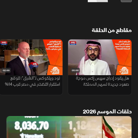
مقاطع من الحلقة
02:00
05:00
هل يقود إدراج سبيس إكس موجة
تود ويلكوكس لـ"الشرق": نتوقع
صعود جديدة لسهم المملكة
استقرار التضخم في مصر قرب 14%
القابضة؟
حلقات الموسم 2026