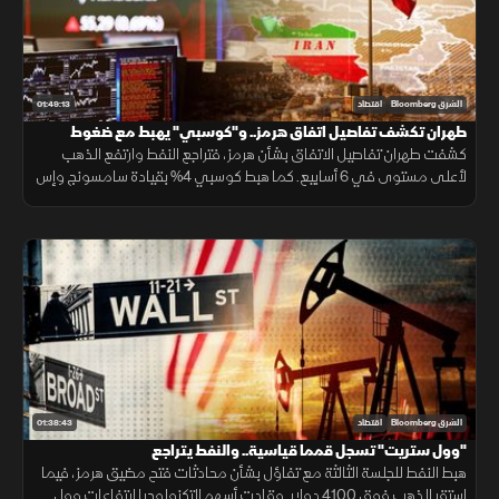
01:49:13
الشرق Bloomberg
اقتصاد
طهران تكشف تفاصيل اتفاق هرمز.. و"كوسبي" يهبط مع ضغوط
الذكاء الاصطناعي
كشفت طهران تفاصيل الاتفاق بشأن هرمز، فتراجع النفط وارتفع الذهب
لأعلى مستوى في 6 أسابيع. كما هبط كوسبي 4% بقيادة سامسونج وإس
كيه هاينكس، فيما أعادت نتائج سبيس إكس الجدل حول الإنفاق على الذكاء
الاصطناعي
01:38:43
الشرق Bloomberg
اقتصاد
"وول ستريت" تسجل قمما قياسية.. والنفط يتراجع
هبط النفط للجلسة الثالثة مع تفاؤل بشأن محادثات فتح مضيق هرمز، فيما
استقر الذهب فوق 4100 دولار. وقادت أسهم التكنولوجيا ارتفاعات وول