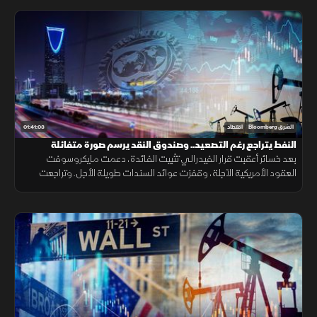
01:41:03
الشرق Bloomberg
اقتصاد
النفط يتراجع رغم التصعيد.. وصندوق النقد يرسم صورة متفائلة
للسعودية
بعد خسائر أعقبت قرار الفيدرالي تثبيت الفائدة، دعمت مايكروسوفت
العقود الأمريكية الآجلة، وقفزت عوائد السندات طويلة الأجل. وتراجعت
أسعار النفط رغم التصعيد، بينما يرسم صندوق النقد صورة متفائلة للسعودية