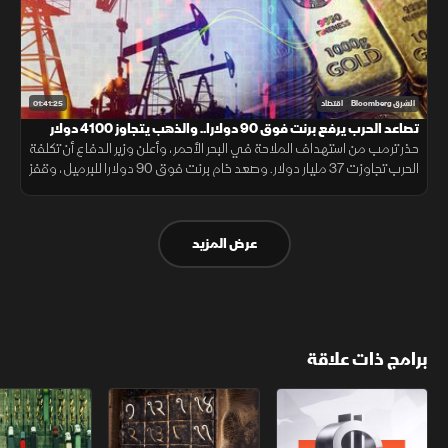
01:41:25
الشرق Bloomberg
اقتصاد
تصاعد الحرب يرفع برنت فوق 90 دولارا.. والذهب يتجاوز 4100 دولار
حذر ترمب من استهداف الملاحة في البحر الأحمر، وأعلن وزير الدفاع أن تكلفة
الحرب تجاوزت 37 مليار دولار. وصعد خام برنت فوق 90 دولارا للبرميل، وقفز
الذهب فوق 4100 دولار، ولوحت اليابان بالتدخل بعد هبوط الين
عرض المزيد
برامج ذات علاقة
الأسواق الأميركية
ملحمة الأرقام
سلاسل الاستهل