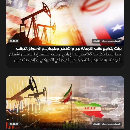
01:40:17
الشرق Bloomberg
اقتصاد
برنت يتراجع عقب التهدئة بين واشنطن وطهران.. والأسواق تترقب
الفائدة الأميركية
هبط النفط بأكثر من 5% بعد إعلان إيراني بوقف التصعيد إذا التزمت واشنطن
بالتهدئة، بينما تترقب الأسواق قرار الفيدرالي الأميركي. و"إنفيديا" تدرس
ضمانا بـ250 مليار دولار لدعم مراكز بيانات OpenAI
01:42:10
الشرق Bloomberg
اقتصاد