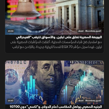
25:04
الشرق Bloomberg
اقتصاد
البورصة المصرية تغلق على تباين.. والأسواق تترقب "الفيدرالي
مع استمرار ضخ شراء المؤسسات المحلية، أغلقت المؤشرات المصرية على
تباين، فيما سجل مؤشر EGX 70 قمما تاريخية جديدة، بالتزامن مع ترقب
الأسواق اجتماع الفيدرالي الأمريكي لتحديد معدلات الفائدة.
25:47
الشرق Bloomberg
اقتصاد
الجنيه المصري يواصل المكاسب أمام الدولار.. و"تاسي" دون 10700