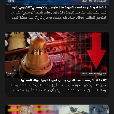
22:32
الشرق Bloomberg
اقتصاد
النفط نحو أكبر مكاسب شهرية منذ مارس.. و"كوسبي" الكوري يقود
مكاسب آسيا
يتجه النفط لأكبر مكاسب شهرية منذ مارس. بينما يتصدر "كوسبي" الكوري
الجنوبي قفزات أسواق آسيا بأعلى صعود يومي في تاريخه، بفضل تجدد
رهانات الذكاء الاصطناعي، وعودة شهية المستثمرين للمخاطرة.
22:45
الشرق Bloomberg
اقتصاد
"EGX70" يفقد قمته التاريخية.. وضغوط البنوك والطاقة تربك
"تاسي"
سجل "تاسي" أكبر خسارة أسبوعية منذ أبريل بضغط البنوك والطاقة، وسط
ارتباك الأسواق بسبب نبرة "الفيدرالي". وأنهى "EGX70" أطول مكاسب
ليفقد قمته التاريخية، رغم تقليص مشتريات الأجانب للخسائر.