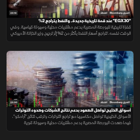
23:13
الشرق Bloomberg
اقتصاد
"EGX30" عند قمة تاريخية جديدة.. والنفط يتراجع 2%
قفزة تاريخية للبورصة المصرية بدعم مشتريات محلية وسيولة قياسية. وفي
الوقت نفسه، تتراجع أسعار النفط بأكثر من 2% إثر ترجيح وزير الخزانة الأميركي
قرب اتفاق مع إيران، مما ألقى بظلاله على الأسواق الإقليمية.
25:30
الشرق Bloomberg
اقتصاد
أسواق الخليج تواصل الصعود بدعم نتائج الشركات وهدوء التوترات
الأسواق الخليجية تواصل مكاسبها مع تراجع التوترات وترقب نتائج "أرامكو"،
فيما صعدت البورصة المصرية بدعم مشتريات محلية وسيولة قوية
وارتفاعات في عدد من الأسهم القيادية.