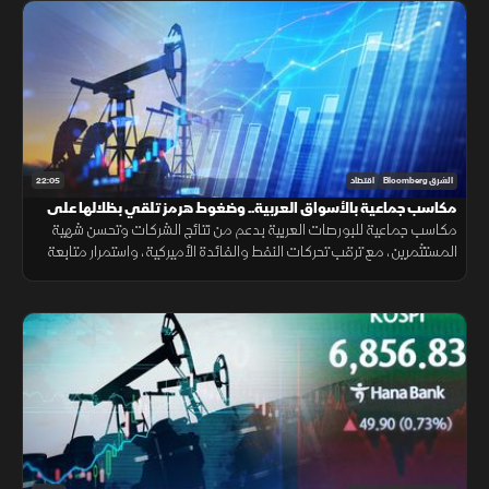
22:05
الشرق Bloomberg
اقتصاد
مكاسب جماعية بالأسواق العربية.. وضغوط هرمز تلقي بظلالها على
الطاقة
مكاسب جماعية للبورصات العربية بدعم من نتائج الشركات وتحسن شهية
المستثمرين، مع ترقب تحركات النفط والفائدة الأميركية، واستمرار متابعة
تأثير التوترات الجيوسياسية على الأسواق العالمية.