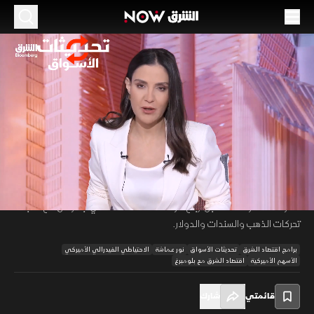
الموسم 2026
الفيدرالي والأسواق.. ترقب يسبق موسم النتائج
06 يوليو 2026
24:12
اقتصاد
تحديثات الأسواق
واصلت الأسهم الأميركية مكاسبها بدعم من قطاع التكنولوجيا وأسهم أشباه
الموصلات، بينما تركز الأسواق على محضر الاحتياطي الفيدرالي وما قد يحمله
00:12
/
24:12
من إشارات بشأن السياسة النقدية. كما يترقب المستثمرون موسم نتائج
الشركات لمعرفة مستقبل أرباح شركات الذكاء الاصطناعي، بالتزامن مع متابعة
تحركات الذهب والسندات والدولار.
برامج اقتصاد الشرق
تحديثات الأسواق
نور عماشة
الاحتياطي الفيدرالي الأميركي
الأسهم الأميركية
اقتصاد الشرق مع بلومبرغ
قائمتي
شارك