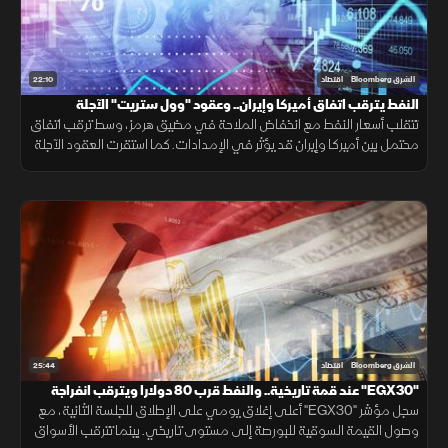
22:10
الشرق Bloomberg
اقتصاد
النفط يترقب اتفاق أميركا وإيران.. وعقود "وول ستريت" الآجلة
مستقرة
تتقلب أسعار النفط مع انخفاض الملاحة في مضيق هرمز، وسط ترقب اتفاق
محتمل بين أميركا وإيران قد يؤثر في الإمدادات. كما استقرت العقود الآجلة
للأسهم الأميركية انتظارًا لتقرير الوظائف ومسار السياسة النقدية.
25:44
الشرق Bloomberg
اقتصاد
"EGX30" عند قمة تاريخية.. والنفط قرب 80 دولارا ويترقب انفراجة
"هرمز"
سجل مؤشر "EGX30" أعلى إغلاق يومي على الإطلاق للجلسة الثانية، مع
وصول القيمة السوقية للبورصة إلى مستوى تاريخي. بينما تترقب الأسواق