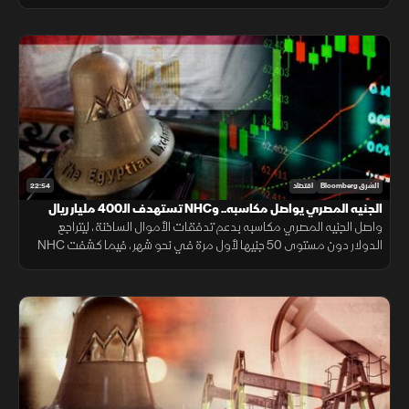
محادثات فتح مضيق هرمز، وخام برنت قرب 80 دولارا.
22:54
الشرق Bloomberg
اقتصاد
الجنيه المصري يواصل مكاسبه.. وNHC تستهدف الـ400 مليار ريال
واصل الجنيه المصري مكاسبه بدعم تدفقات الأموال الساخنة، ليتراجع
الدولار دون مستوى 50 جنيها لأول مرة في نحو شهر، فيما كشفت NHC
عن مستهدفاتها لرفع قيمة محفظتها السكنية بحلول 2030.