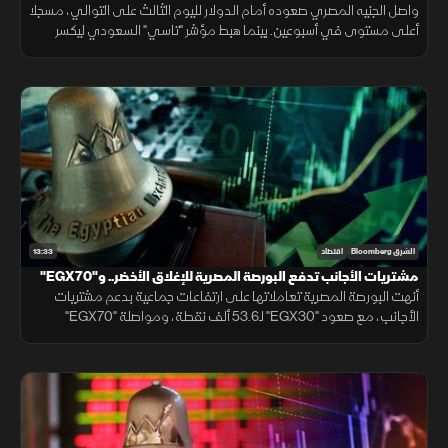
نقطة
واصل الجنيه المصري صعوده أمام الدولار لليوم الثالث على التوالي، مسجلا
أعلى مستوى في أسبوعين. بينما هبط مؤشر "تاسي" السعودي ليكسر
مستوى 10700 نقطة، ويغلق عند أدنى مستوياته منذ شهر مارس 2026.
13:33
الشرق Bloomberg
اقتصاد
مشتريات الأجانب تدفع البورصة المصرية للإغلاق الأخضر.. و"EGX70"
يتألق
أنهت البورصة المصرية تعاملاتها على ارتفاعات جماعية بدعم مشتريات
الأجانب، مع صعود "EGX30" لـ53.6 ألف نقطة، ومواصلة "EGX70"
تسجيل قمم تاريخية، بينما النفط يقلص خسائره بالتزامن مع التهدئة الإيرانية.