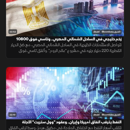
22:52
الشرق Bloomberg
اقتصاد
زخم خليجي في الساحل الشمالي المصري.. وتاسي فوق 10800
نقطة
تتواصل الاستثمارات الخليجية في الساحل الشمالي المصري، مع ضخ الديار
القطرية 220 مليار جنيه في مشروع "عالم الروم". وأغلق تاسي فوق
10800 نقطة للجلسة الخامسة، بدعم من معظم القطاعات.
22:10
الشرق Bloomberg
اقتصاد
النفط يترقب اتفاق أميركا وإيران.. وعقود "وول ستريت" الآجلة
مستقرة
تتقلب أسعار النفط مع انخفاض الملاحة في مضيق هرمز، وسط ترقب اتفاق