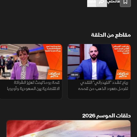
قائمتي
شارك
مقاطع من الحلقة
04:00
06:00
رياح تشدد "الفيدرالي" النقدي
قمة روما تبحث تعزيز الشراكة
تفرمل صعود الذهب من قممه
الاقتصادية بين السعودية وأوروبا
التاريخية
حلقات الموسم 2026