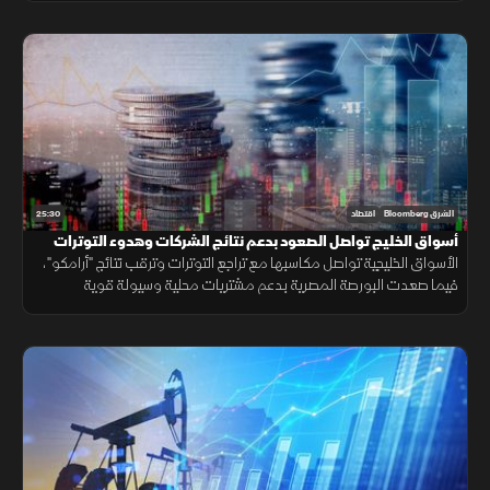
25:30
الشرق Bloomberg
اقتصاد
أسواق الخليج تواصل الصعود بدعم نتائج الشركات وهدوء التوترات
الأسواق الخليجية تواصل مكاسبها مع تراجع التوترات وترقب نتائج "أرامكو"،
فيما صعدت البورصة المصرية بدعم مشتريات محلية وسيولة قوية
وارتفاعات في عدد من الأسهم القيادية.