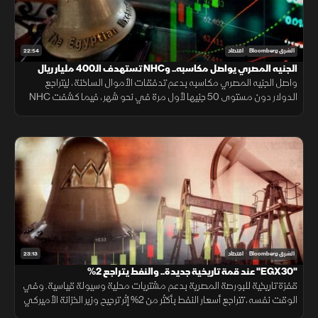
22:54
الشرق Bloomberg
اقتصاد
الجنيه المصري يواصل مكاسبه.. وNHC تستهدف الـ400 مليار ريال
واصل الجنيه المصري مكاسبه بدعم تدفقات الأموال الساخنة، ليتراجع
الدولار دون مستوى 50 جنيها لأول مرة في نحو شهر، فيما كشفت NHC
عن مستهدفاتها لرفع قيمة محفظتها السكنية بحلول 2030.
23:13
الشرق Bloomberg
اقتصاد
"EGX30" عند قمة تاريخية جديدة.. والنفط يتراجع 2%
قفزة تاريخية للبورصة المصرية بدعم مشتريات محلية وسيولة قياسية. وفي
الوقت نفسه، تتراجع أسعار النفط بأكثر من 2% إثر ترجيح وزير الخزانة الأميركي
قرب اتفاق مع إيران، مما ألقى بظلاله على الأسواق الإقليمية.