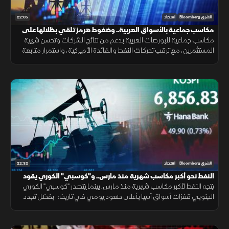
22:05
الشرق Bloomberg
اقتصاد
مكاسب جماعية بالأسواق العربية.. وضغوط هرمز تلقي بظلالها على
الطاقة
مكاسب جماعية للبورصات العربية بدعم من نتائج الشركات وتحسن شهية
المستثمرين، مع ترقب تحركات النفط والفائدة الأميركية، واستمرار متابعة
تأثير التوترات الجيوسياسية على الأسواق العالمية.
22:32
الشرق Bloomberg
اقتصاد
النفط نحو أكبر مكاسب شهرية منذ مارس.. و"كوسبي" الكوري يقود
مكاسب آسيا
يتجه النفط لأكبر مكاسب شهرية منذ مارس. بينما يتصدر "كوسبي" الكوري
الجنوبي قفزات أسواق آسيا بأعلى صعود يومي في تاريخه، بفضل تجدد
رهانات الذكاء الاصطناعي، وعودة شهية المستثمرين للمخاطرة.