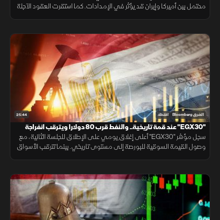
محتمل بين أميركا وإيران قد يؤثر في الإمدادات. كما استقرت العقود الآجلة
للأسهم الأميركية انتظارًا لتقرير الوظائف ومسار السياسة النقدية.
25:44
الشرق Bloomberg
اقتصاد
"EGX30" عند قمة تاريخية.. والنفط قرب 80 دولارا ويترقب انفراجة
"هرمز"
سجل مؤشر "EGX30" أعلى إغلاق يومي على الإطلاق للجلسة الثانية، مع
وصول القيمة السوقية للبورصة إلى مستوى تاريخي. بينما تترقب الأسواق
محادثات فتح مضيق هرمز، وخام برنت قرب 80 دولارا.