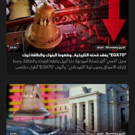
22:45
الشرق Bloomberg
اقتصاد
"EGX70" يفقد قمته التاريخية.. وضغوط البنوك والطاقة تربك
"تاسي"
سجل "تاسي" أكبر خسارة أسبوعية منذ أبريل بضغط البنوك والطاقة، وسط
ارتباك الأسواق بسبب نبرة "الفيدرالي". وأنهى "EGX70" أطول مكاسب
ليفقد قمته التاريخية، رغم تقليص مشتريات الأجانب للخسائر.
25:04
الشرق Bloomberg
اقتصاد