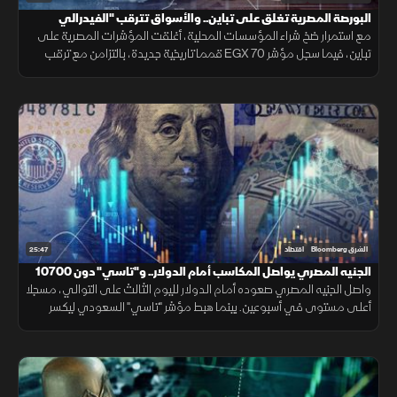
البورصة المصرية تغلق على تباين.. والأسواق تترقب "الفيدرالي
مع استمرار ضخ شراء المؤسسات المحلية، أغلقت المؤشرات المصرية على
تباين، فيما سجل مؤشر EGX 70 قمما تاريخية جديدة، بالتزامن مع ترقب
الأسواق اجتماع الفيدرالي الأمريكي لتحديد معدلات الفائدة.
25:47
الشرق Bloomberg
اقتصاد
الجنيه المصري يواصل المكاسب أمام الدولار.. و"تاسي" دون 10700
نقطة
واصل الجنيه المصري صعوده أمام الدولار لليوم الثالث على التوالي، مسجلا
أعلى مستوى في أسبوعين. بينما هبط مؤشر "تاسي" السعودي ليكسر
مستوى 10700 نقطة، ويغلق عند أدنى مستوياته منذ شهر مارس 2026.