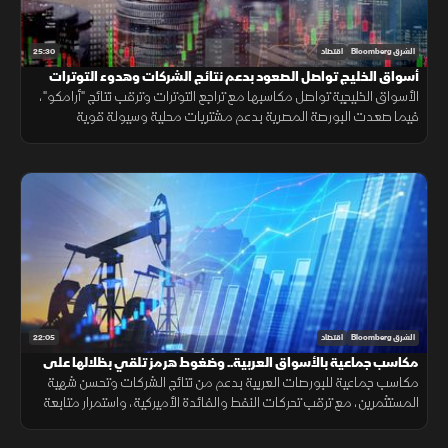
25:30
الشرق Bloomberg
اقتصاد
أسواق الخليج تواصل الصعود بدعم نتائج الشركات وهدوء التوترات
الأسواق الخليجية تواصل مكاسبها مع تراجع التوترات وترقب نتائج "أرامكو"،
فيما صعدت البورصة المصرية بدعم مشتريات محلية وسيولة قوية
وارتفاعات في عدد من الأسهم القيادية.
22:05
الشرق Bloomberg
اقتصاد
مكاسب جماعية بالأسواق العربية.. وضغوط هرمز تلقي بظلالها على
الطاقة
مكاسب جماعية للبورصات العربية بدعم من نتائج الشركات وتحسن شهية
المستثمرين، مع ترقب تحركات النفط والفائدة الأميركية، واستمرار متابعة
تأثير التوترات الجيوسياسية على الأسواق العالمية.