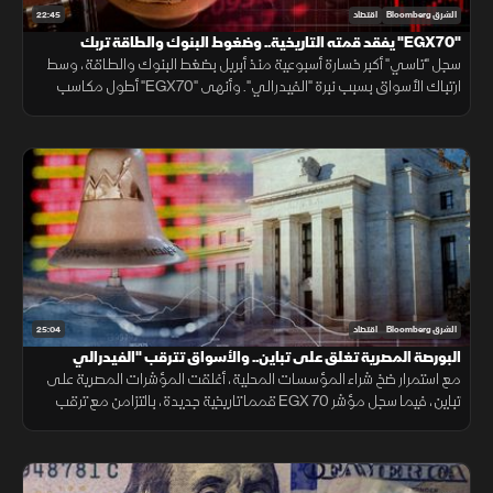
22:45
الشرق Bloomberg
اقتصاد
"EGX70" يفقد قمته التاريخية.. وضغوط البنوك والطاقة تربك
"تاسي"
سجل "تاسي" أكبر خسارة أسبوعية منذ أبريل بضغط البنوك والطاقة، وسط
ارتباك الأسواق بسبب نبرة "الفيدرالي". وأنهى "EGX70" أطول مكاسب
ليفقد قمته التاريخية، رغم تقليص مشتريات الأجانب للخسائر.
25:04
الشرق Bloomberg
اقتصاد
البورصة المصرية تغلق على تباين.. والأسواق تترقب "الفيدرالي
مع استمرار ضخ شراء المؤسسات المحلية، أغلقت المؤشرات المصرية على
تباين، فيما سجل مؤشر EGX 70 قمما تاريخية جديدة، بالتزامن مع ترقب
الأسواق اجتماع الفيدرالي الأمريكي لتحديد معدلات الفائدة.