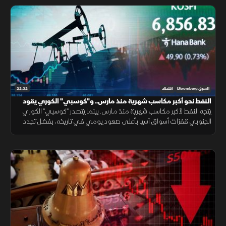
22:32
الشرق Bloomberg
اقتصاد
النفط نحو أكبر مكاسب شهرية منذ مارس.. و"كوسبي" الكوري يقود
مكاسب آسيا
يتجه النفط لأكبر مكاسب شهرية منذ مارس. بينما يتصدر "كوسبي" الكوري
الجنوبي قفزات أسواق آسيا بأعلى صعود يومي في تاريخه، بفضل تجدد
رهانات الذكاء الاصطناعي، وعودة شهية المستثمرين للمخاطرة.