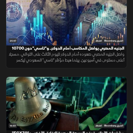
25:47
الشرق Bloomberg
اقتصاد
الجنيه المصري يواصل المكاسب أمام الدولار.. و"تاسي" دون 10700
نقطة
واصل الجنيه المصري صعوده أمام الدولار لليوم الثالث على التوالي، مسجلا
أعلى مستوى في أسبوعين. بينما هبط مؤشر "تاسي" السعودي ليكسر
مستوى 10700 نقطة، ويغلق عند أدنى مستوياته منذ شهر مارس 2026.
13:33
الشرق Bloomberg
اقتصاد