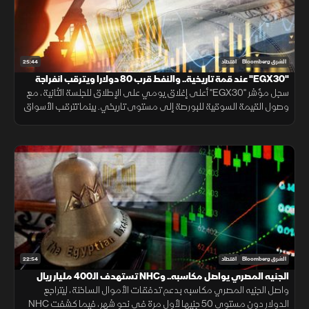
25:44
الشرق Bloomberg
اقتصاد
"EGX30" عند قمة تاريخية.. والنفط قرب 80 دولارا ويترقب انفراجة
"هرمز"
سجل مؤشر "EGX30" أعلى إغلاق يومي على الإطلاق للجلسة الثانية، مع
وصول القيمة السوقية للبورصة إلى مستوى تاريخي. بينما تترقب الأسواق
محادثات فتح مضيق هرمز، وخام برنت قرب 80 دولارا.
22:54
الشرق Bloomberg
اقتصاد
الجنيه المصري يواصل مكاسبه.. وNHC تستهدف الـ400 مليار ريال
واصل الجنيه المصري مكاسبه بدعم تدفقات الأموال الساخنة، ليتراجع
الدولار دون مستوى 50 جنيها لأول مرة في نحو شهر، فيما كشفت NHC