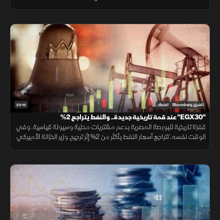
عن مستهدفاتها لرفع قيمة محفظتها السكنية بحلول 2030.
23:13
الشرق Bloomberg
اقتصاد
"EGX30" عند قمة تاريخية جديدة.. والنفط يتراجع 2%
قفزة تاريخية للبورصة المصرية بدعم مشتريات محلية وسيولة قياسية. وفي
الوقت نفسه، تتراجع أسعار النفط بأكثر من 2% إثر ترجيح وزير الخزانة الأميركي
قرب اتفاق مع إيران، مما ألقى بظلاله على الأسواق الإقليمية.