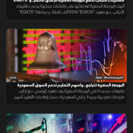
مشتريات الأجانب تدفع البورصة المصرية للإغلاق الأخضر.. و"EGX70"
يتألق
أنهت البورصة المصرية تعاملاتها على ارتفاعات جماعية بدعم مشتريات
الأجانب، مع صعود "EGX30" لـ53.6 ألف نقطة، ومواصلة "EGX70"
تسجيل قمم تاريخية، بينما النفط يقلص خسائره بالتزامن مع التهدئة الإيرانية.
23:32
الشرق Bloomberg
اقتصاد
البورصة المصرية تتراجع.. وأسهم التعليم تدعم السوق السعودية
تراجعات محدودة في البورصة المصرية بعد صعود قياسي، مع ترقب
طروحات حكومية جديدة. وفي السعودية دعمت إصلاحات التعليم أسهم
القطاع، بينما تركز الأسواق على نتائج الأعمال ومسارات الفائدة.