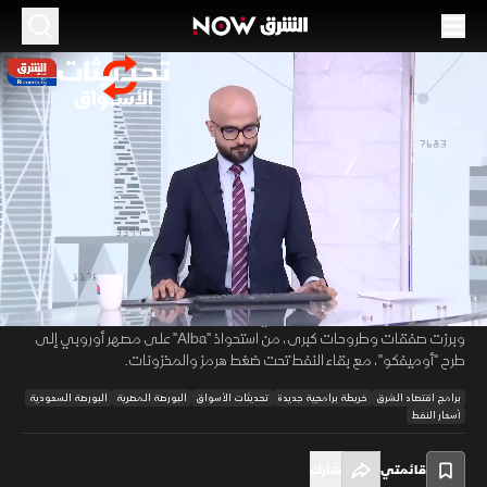
الموسم 2026
القطاع البنكي يدعم القاهرة.. "S&P Dow Jones"
تضع السوق تحت الاختبار
02 يونيو 2026
27:16
اقتصاد
تحديثات الأسواق
حافظت البورصة المصرية على تماسكها رغم مقترح "S&P Dow Jones" خفض
00:11
/
27:17
تصنيفها إلى الأسواق المبتدئة، وسط تداولات قوية ودعم من القطاع البنكي.
وامتد الهدوء إلى السوق السعودي بعد تذبذب محدود، بينما تباين أداء الخليج.
وبرزت صفقات وطروحات كبرى، من استحواذ "Alba" على مصهر أوروبي إلى
طرح "أوميفكو"، مع بقاء النفط تحت ضغط هرمز والمخزونات.
برامج اقتصاد الشرق
خريطة برامجية جديدة
تحديثات الأسواق
البورصة المصرية
البورصة السعودية
أسعار النفط
قائمتي
شارك