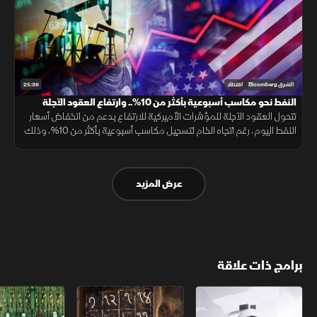
25:36
الشرق Bloomberg
اقتصاد
النفط نحو مكاسب أسبوعية بأكثر من 10%.. وارتفاع العقود الآجلة
الأميركية
تتحول العقود الآجلة للمؤشرات الأميركية للارتفاع بدعم من انخفاض أسعار
النفط اليوم، رغم اتجاه الخام لتسجيل مكاسب أسبوعية بأكثر من 10%، وذلك
عقب تراجعات "وول ستريت" الحادة المسجلة في تعاملات الأمس.
عرض المزيد
برامج ذات علاقة
الأسواق الأميركية
ملحمة الأرقام
سلاسل الاستهل