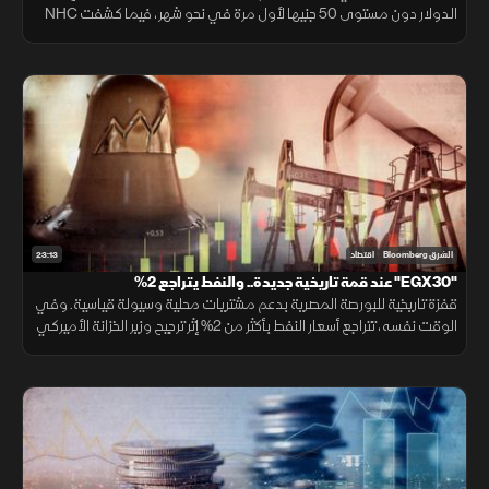
الدولار دون مستوى 50 جنيها لأول مرة في نحو شهر، فيما كشفت NHC
عن مستهدفاتها لرفع قيمة محفظتها السكنية بحلول 2030.
23:13
الشرق Bloomberg
اقتصاد
"EGX30" عند قمة تاريخية جديدة.. والنفط يتراجع 2%
قفزة تاريخية للبورصة المصرية بدعم مشتريات محلية وسيولة قياسية. وفي
الوقت نفسه، تتراجع أسعار النفط بأكثر من 2% إثر ترجيح وزير الخزانة الأميركي
قرب اتفاق مع إيران، مما ألقى بظلاله على الأسواق الإقليمية.