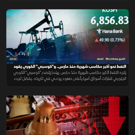
22:32
الشرق Bloomberg
اقتصاد
النفط نحو أكبر مكاسب شهرية منذ مارس.. و"كوسبي" الكوري يقود
مكاسب آسيا
يتجه النفط لأكبر مكاسب شهرية منذ مارس. بينما يتصدر "كوسبي" الكوري
الجنوبي قفزات أسواق آسيا بأعلى صعود يومي في تاريخه، بفضل تجدد
رهانات الذكاء الاصطناعي، وعودة شهية المستثمرين للمخاطرة.