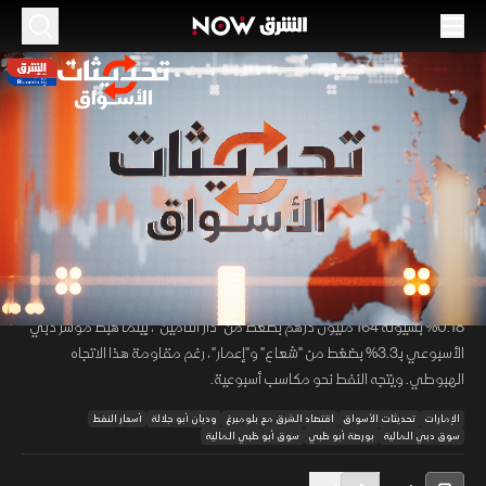
الموسم 2026
الأسواق الإماراتية تتراجع.. والنفط يتجه لمكاسب
أسبوعية
15 مايو 2026
26:43
اقتصاد
تحديثات الأسواق
تراجعت أسواق المال الإماراتية جماعيا بختام تعاملاتها الأسبوعية متأثرة بحالة
00:12
/
26:43
الحذر الجيوسياسي ومخاوف التضخم العالمي. حيث انخفض مؤشر أبوظبي
0.18% بسيولة 164 مليون درهم بضغط من "دار التأمين"، بينما هبط مؤشر دبي
الأسبوعي بـ3.3% بضغط من "شعاع" و"إعمار"، رغم مقاومة هذا الاتجاه
الهبوطي. ويتجه النفط نحو مكاسب أسبوعية.
الإمارات
تحديثات الأسواق
اقتصاد الشرق مع بلومبرغ
وديان أبو جلالة
أسعار النفط
سوق دبي المالية
بورصة أبو ظبي
سوق أبو ظبي المالية