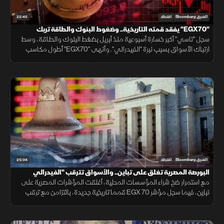
22:45
الشرق Bloomberg
اقتصاد
"EGX70" يفقد قمته التاريخية.. وضغوط البنوك والطاقة تربك
"تاسي"
سجل "تاسي" أكبر خسارة أسبوعية منذ أبريل بضغط البنوك والطاقة، وسط
ارتباك الأسواق بسبب نبرة "الفيدرالي". وأنهى "EGX70" أطول مكاسب
ليفقد قمته التاريخية، رغم تقليص مشتريات الأجانب للخسائر.
25:04
الشرق Bloomberg
اقتصاد
البورصة المصرية تغلق على تباين.. والأسواق تترقب "الفيدرالي
مع استمرار ضخ شراء المؤسسات المحلية، أغلقت المؤشرات المصرية على
تباين، فيما سجل مؤشر EGX 70 قمما تاريخية جديدة، بالتزامن مع ترقب
الأسواق اجتماع الفيدرالي الأمريكي لتحديد معدلات الفائدة.