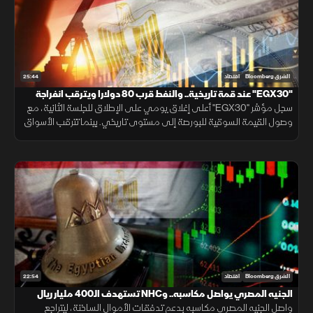
25:44
الشرق Bloomberg
اقتصاد
"EGX30" عند قمة تاريخية.. والنفط قرب 80 دولارا ويترقب انفراجة
"هرمز"
سجل مؤشر "EGX30" أعلى إغلاق يومي على الإطلاق للجلسة الثانية، مع
وصول القيمة السوقية للبورصة إلى مستوى تاريخي. بينما تترقب الأسواق
محادثات فتح مضيق هرمز، وخام برنت قرب 80 دولارا.
22:54
الشرق Bloomberg
اقتصاد
الجنيه المصري يواصل مكاسبه.. وNHC تستهدف الـ400 مليار ريال
واصل الجنيه المصري مكاسبه بدعم تدفقات الأموال الساخنة، ليتراجع