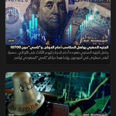
25:47
الشرق Bloomberg
اقتصاد
الجنيه المصري يواصل المكاسب أمام الدولار.. و"تاسي" دون 10700
نقطة
واصل الجنيه المصري صعوده أمام الدولار لليوم الثالث على التوالي، مسجلا
أعلى مستوى في أسبوعين. بينما هبط مؤشر "تاسي" السعودي ليكسر
مستوى 10700 نقطة، ويغلق عند أدنى مستوياته منذ شهر مارس 2026.
13:33
الشرق Bloomberg
اقتصاد