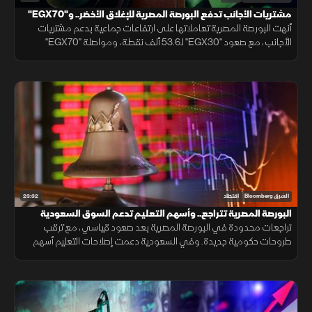
مشتريات الأجانب تدفع البورصة المصرية للإغلاق الأخضر.. و"EGX70"
يتألق
أنهت البورصة المصرية تعاملاتها على ارتفاعات جماعية بدعم مشتريات
الأجانب، مع صعود "EGX30" لـ53.6 ألف نقطة، ومواصلة "EGX70"
تسجيل قمم تاريخية، بينما النفط يقلص خسائره بالتزامن مع التهدئة الإيرانية.
23:32
الشرق Bloomberg
اقتصاد
البورصة المصرية تتراجع.. وأسهم التعليم تدعم السوق السعودية
تراجعات محدودة في البورصة المصرية بعد صعود قياسي، مع ترقب
طروحات حكومية جديدة. وفي السعودية دعمت إصلاحات التعليم أسهم
القطاع، بينما تركز الأسواق على نتائج الأعمال ومسارات الفائدة.