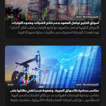
25:30
الشرق Bloomberg
اقتصاد
أسواق الخليج تواصل الصعود بدعم نتائج الشركات وهدوء التوترات
الأسواق الخليجية تواصل مكاسبها مع تراجع التوترات وترقب نتائج "أرامكو"،
فيما صعدت البورصة المصرية بدعم مشتريات محلية وسيولة قوية
وارتفاعات في عدد من الأسهم القيادية.
22:05
الشرق Bloomberg
اقتصاد
مكاسب جماعية بالأسواق العربية.. وضغوط هرمز تلقي بظلالها على
الطاقة
مكاسب جماعية للبورصات العربية بدعم من نتائج الشركات وتحسن شهية
المستثمرين، مع ترقب تحركات النفط والفائدة الأميركية، واستمرار متابعة
تأثير التوترات الجيوسياسية على الأسواق العالمية.