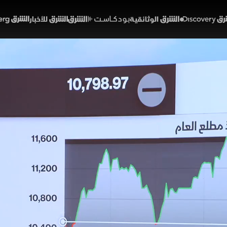
Discover
الشرق الوثائقية
الشرق بودكاست
الشرق للأخبار
الشرق Bloomberg
 السعودية والنفط.. افتتا
فزات
43:08
اقتصاد
الأولى
سوق السعودية تعاملاتها على تحرك أفقي هادئ وسط تد
والراجحي والمراعي. وفي قطاع العقار، أبرمت إعمار المدينة ال
 تكوين موافقة المنافسة للاستحواذ الكامل على ساف، وسط
بلاً.
لشرق
اقتصاد الشرق مع بلومبرغ
عماد المقبل
الاقتصاد السعودي
أسعار النفط