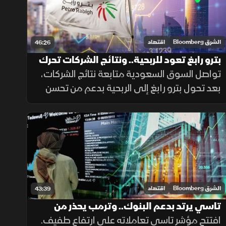
الشرق Bloomberg
اقتصاد
46:26
بترو رابغ تعود للربحية.. ونتائج الشركات تحرك
السوق السعودية
تواصل السوق السعودية متابعة نتائج الشركات،
بعد تحول بترو رابغ إلى الربحية بدعم من تحسن
الأداء التشغيلي في وقت تراجعت أرباح
مجموعة تداول بشكل محدود، بينما دعمت نتائج
شركات الأسمنت تحركات متفاوتة للأسهم
الشرق Bloomberg
اقتصاد
43:39
تاسي يرتد بدعم البنوك.. وترمب يحذر من
إغلاق البحر الأحمر
افتتح مؤشر تاسي تعاملاته على ارتفاع طفيف.