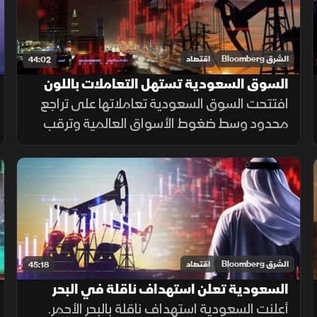
الشرق Bloomberg
اقتصاد
44:02
السوق السعودية تستهل التعاملات باللون
الأحمر تحت ضغط النفط
افتتحت السوق السعودية تعاملاتها على تراجع
محدود وسط ضغوط الأسواق العالمية وترقب
قرار الفيدرالي الأميركي، في وقت يواصل فيه
المستثمرون متابعة نتائج الشركات وتطورات
الهدنة بين واشنطن وطهران.
الشرق Bloomberg
اقتصاد
45:18
السعودية تعلن استهداف ناقلة في البحر
الأحمر.. وقفزة أسبوعية لـ"تاسي"
أعلنت السعودية استهداف ناقلة بالبحر الأحمر.