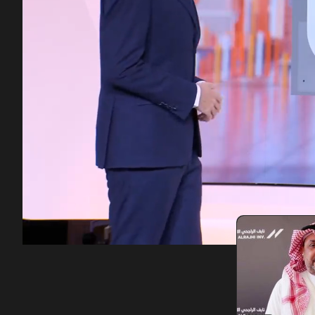
00:13
/
43:08