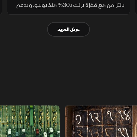
بالتزامن مع قفزة برنت بـ30% منذ يوليو. وبدعم
النتائج القوية وقطاعي الطاقة والبنوك، سجل
"تاسي" أول مكاسب أسبوعية، بعد سلسلة
عرض المزيد
تراجعات استمرت شهرا كاملا.
م
سلاسل الاستهلاك