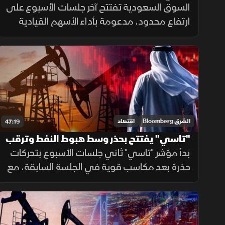
السوق السعودية تفتتح آخر جلسات الأسبوع على
ارتفاع محدود، مدعومة بأداء الأسهم القيادية
ونتائج الشركات، فيما يترقب المستثمرون
تطورات اتفاق هرمز وتأثيرها على أسعار النفط
واتجاه المؤشر.
الشرق Bloomberg
اقتصاد
47:19
"تاسي" يفتتح بحذر وسط هبوط النفط وترقب
نتائج الشركات
بدأ مؤشر "تاسي" ثاني جلسات الأسبوع بتحركات
حذرة بعد مكاسب قوية في الجلسة السابقة، مع
ترقب نتائج الشركات وتطورات المحادثات
الإيرانية. ورغم الهبوط الحاد في أسعار النفط،
حافظت الأسهم القيادية على تماسكها