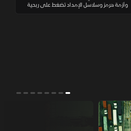
وأزمة هرمز وسلاسل الإمداد تضغط على ربحية
شركات البتروكيماويات السعودية. وترمب يحذر
من إغلاق البحر الأحمر، وأسواق النفط تتجاهل
تسعير التصعيد في باب المندب.
من يمتلك العالم؟