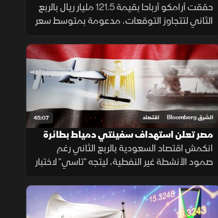
ريال.. وترفع "تاسي" فوق 10800 نقطة
حققت أرامكو أرباحا بقيمة 121.5 مليار ريال بالربع
الثاني لتتجاوز التوقعات، مدعومة بمتوسط سعر
نفط عند 108 دولارات. بينما واصل القطاع غير
النفطي بالسعودية نموه للشهر الرابع بفضل
الطلب القوي.
الشرق Bloomberg
اقتصاد
45:07
مصر تعلن استهداف سفينتي دمياط بطائرة
مسيرة.. و"تاسي" عند 10500 نقطة
انكمش اقتصاد السعودية بالربع الثاني رغم
صمود الأنشطة غير النفطية، ليتجه "تاسي" لاختبار
10500 نقطة. بالتوازي، أعلنت مصر السيطرة
على حريق ميناء دمياط الناجم عن مسيّرة ورفعت
واردات المازوت بنسبة 80%.