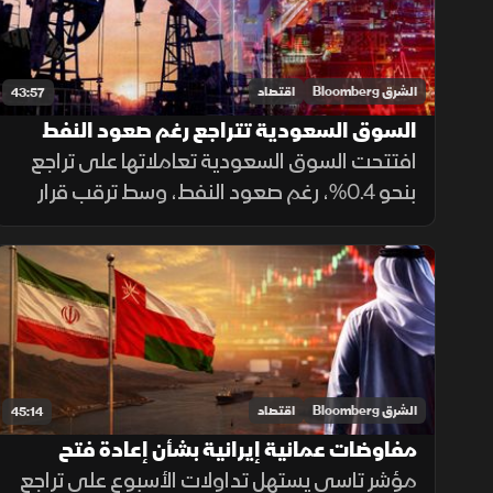
الشرق Bloomberg
اقتصاد
43:57
السوق السعودية تتراجع رغم صعود النفط
وترقب الفيدرالي
افتتحت السوق السعودية تعاملاتها على تراجع
بنحو 0.4%، رغم صعود النفط، وسط ترقب قرار
الفيدرالي الأميركي وتجدد التوترات
الجيوسياسية. كما ضغطت نتائج سابك، التي
قلصت خسائرها لكنها خالفت توقعات الأرباح.
الشرق Bloomberg
اقتصاد
45:14
مفاوضات عمانية إيرانية بشأن إعادة فتح
هرمز.. وتاسي يتراجع
مؤشر تاسي يستهل تداولات الأسبوع على تراجع