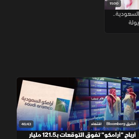
11:00
لسعودية..
يولة
الشرق Bloomberg
اقتصاد
46:43
أرباح "أرامكو" تفوق التوقعات بـ121.5 مليار