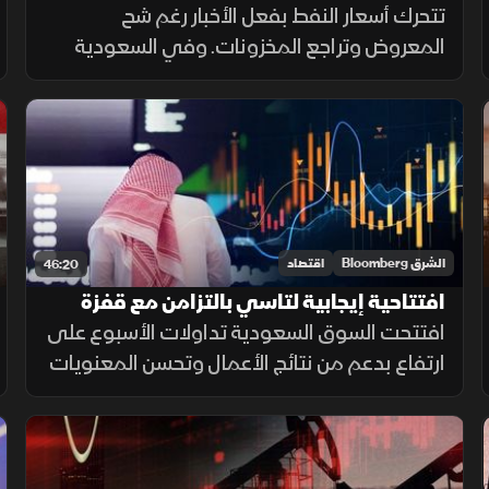
السعودية تترقب التهدئة
تتحرك أسعار النفط بفعل الأخبار رغم شح
المعروض وتراجع المخزونات. وفي السعودية
تحد الفائدة والعوامل المحلية من مكاسب
الأسهم بينما تنتظر السوق انحسار التوترات أو
خفض الفائدة لدعم تاسي.
الشرق Bloomberg
اقتصاد
46:20
افتتاحية إيجابية لتاسي بالتزامن مع قفزة
بأرباح الشركات
افتتحت السوق السعودية تداولات الأسبوع على
ارتفاع بدعم من نتائج الأعمال وتحسن المعنويات
عقب تأجيل ترمب الضربة على إيران، مع استمرار
ترقب نتائج الشركات وحركة أسعار الطاقة.