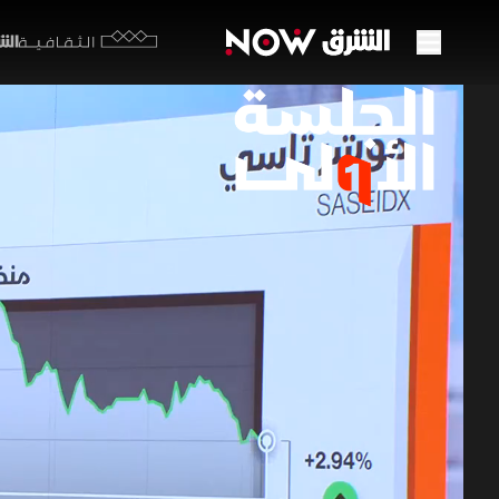
الشرق y
الثقافية
السوق
للمح
06 يوليو 2026
الجلسة 
استهلت ال
من أرامكو 
بينما نالت
الأرباح مستق
برامج اقتصاد ا