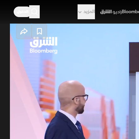
المزيد
الدخول
راديو الشرق
حية هادئة وترقب
فقات سيولة متواضعة وضغوط قيادية
اقتصادية عقداً لتطوير البنية التحتية،
 ترقب لمعرفة هل تقود التقنية نمو