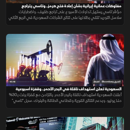
مفاوضات عمانية إيرانية بشأن إعادة فتح هرمز.. وتاسي يتراجع
مؤشر تاسي يستهل تداولات الأسبوع على تراجع طفيف، واضطرابات
سلاسل التوريد تلقي بظلالها على نتائج الشركات السعودية في الربع الثاني
وسط ترقب المفاوضات العمانية الإيرانية بشأن إعادة فتح هرمز.
45:18
الشرق Bloomberg
اقتصاد
السعودية تعلن استهداف ناقلة في البحر الأحمر.. وقفزة أسبوعية
لـ"تاسي"
أعلنت السعودية استهداف ناقلة بالبحر الأحمر. بالتزامن مع قفزة برنت بـ30%
منذ يوليو. وبدعم النتائج القوية وقطاعي الطاقة والبنوك، سجل "تاسي"
أول مكاسب أسبوعية، بعد سلسلة تراجعات استمرت شهرا كاملا.