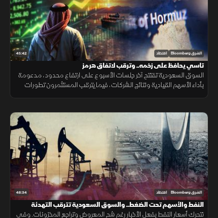
45:42
الشرق Bloomberg
اقتصاد
تاسي يحافظ على زخمه.. وترقب لاتفاق هرمز
السوق السعودية تفتتح آخر جلسات الأسبوع على ارتفاع محدود، مدعومة
بأداء الأسهم القيادية ونتائج الشركات، فيما يترقب المستثمرون تطورات
اتفاق هرمز وتأثيرها على أسعار النفط واتجاه المؤشر.
48:34
الشرق Bloomberg
اقتصاد
النفط والأسهم تحت الضغط.. والسوق السعودية تترقب التهدئة
تتحرك أسعار النفط بفعل الأخبار رغم شح المعروض وتراجع المخزونات. وفي