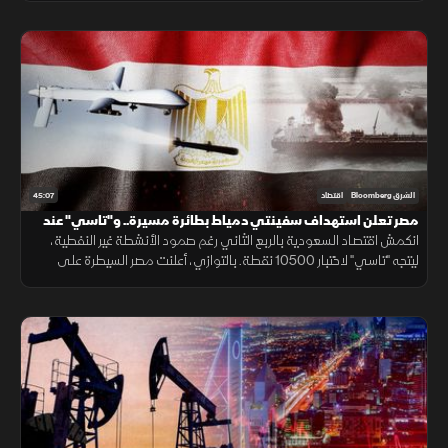
45:07
الشرق Bloomberg
اقتصاد
مصر تعلن استهداف سفينتي دمياط بطائرة مسيرة.. و"تاسي" عند
10500 نقطة
انكمش اقتصاد السعودية بالربع الثاني رغم صمود الأنشطة غير النفطية،
ليتجه "تاسي" لاختبار 10500 نقطة. بالتوازي، أعلنت مصر السيطرة على
حريق ميناء دمياط الناجم عن مسيّرة ورفعت واردات المازوت بنسبة 80%.