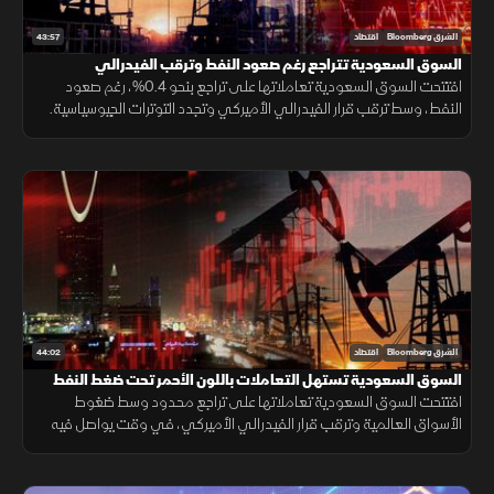
43:57
الشرق Bloomberg
اقتصاد
السوق السعودية تتراجع رغم صعود النفط وترقب الفيدرالي
افتتحت السوق السعودية تعاملاتها على تراجع بنحو 0.4%، رغم صعود
النفط، وسط ترقب قرار الفيدرالي الأميركي وتجدد التوترات الجيوسياسية.
كما ضغطت نتائج سابك، التي قلصت خسائرها لكنها خالفت توقعات الأرباح.
44:02
الشرق Bloomberg
اقتصاد
السوق السعودية تستهل التعاملات باللون الأحمر تحت ضغط النفط
افتتحت السوق السعودية تعاملاتها على تراجع محدود وسط ضغوط
الأسواق العالمية وترقب قرار الفيدرالي الأميركي، في وقت يواصل فيه
المستثمرون متابعة نتائج الشركات وتطورات الهدنة بين واشنطن وطهران.