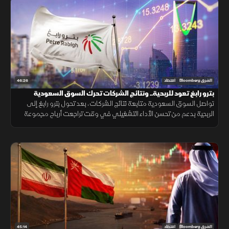
46:26
الشرق Bloomberg
اقتصاد
بترو رابغ تعود للربحية.. ونتائج الشركات تحرك السوق السعودية
تواصل السوق السعودية متابعة نتائج الشركات، بعد تحول بترو رابغ إلى
الربحية بدعم من تحسن الأداء التشغيلي في وقت تراجعت أرباح مجموعة
تداول بشكل محدود، بينما دعمت نتائج شركات الأسمنت تحركات متفاوتة
للأسهم
45:14
الشرق Bloomberg
اقتصاد