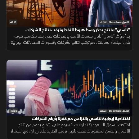
47:19
الشرق Bloomberg
اقتصاد
"تاسي" يفتتح بحذر وسط هبوط النفط وترقب نتائج الشركات
بدأ مؤشر "تاسي" ثاني جلسات الأسبوع بتحركات حذرة بعد مكاسب قوية
في الجلسة السابقة، مع ترقب نتائج الشركات وتطورات المحادثات الإيرانية.
ورغم الهبوط الحاد في أسعار النفط، حافظت الأسهم القيادية على تماسكها
46:20
الشرق Bloomberg
اقتصاد
افتتاحية إيجابية لتاسي بالتزامن مع قفزة بأرباح الشركات
افتتحت السوق السعودية تداولات الأسبوع على ارتفاع بدعم من نتائج
الأعمال وتحسن المعنويات عقب تأجيل ترمب الضربة على إيران، مع استمرار
ترقب نتائج الشركات وحركة أسعار الطاقة.