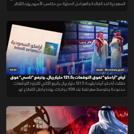
السعودية تحد الفائدة والعوامل المحلية من مكاسب الأسهم بينما تنتظر
السوق انحسار التوترات أو خفض الفائدة لدعم تاسي.
46:43
الشرق Bloomberg
اقتصاد
أرباح "أرامكو" تفوق التوقعات بـ121.5 مليار ريال.. وترفع "تاسي" فوق
10800 نقطة
حققت أرامكو أرباحا بقيمة 121.5 مليار ريال بالربع الثاني لتتجاوز التوقعات،
مدعومة بمتوسط سعر نفط عند 108 دولارات. بينما واصل القطاع غير
النفطي بالسعودية نموه للشهر الرابع بفضل الطلب القوي.