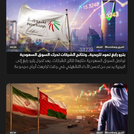
46:26
الشرق Bloomberg
اقتصاد
بترو رابغ تعود للربحية.. ونتائج الشركات تحرك السوق السعودية
تواصل السوق السعودية متابعة نتائج الشركات، بعد تحول بترو رابغ إلى
الربحية بدعم من تحسن الأداء التشغيلي في وقت تراجعت أرباح مجموعة
تداول بشكل محدود، بينما دعمت نتائج شركات الأسمنت تحركات متفاوتة
للأسهم
45:14
الشرق Bloomberg
اقتصاد