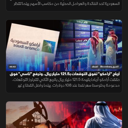
السعودية تحد الفائدة والعوامل المحلية من مكاسب الأسهم بينما تنتظر
السوق انحسار التوترات أو خفض الفائدة لدعم تاسي.
46:43
الشرق Bloomberg
اقتصاد
أرباح "أرامكو" تفوق التوقعات بـ121.5 مليار ريال.. وترفع "تاسي" فوق
10800 نقطة
حققت أرامكو أرباحا بقيمة 121.5 مليار ريال بالربع الثاني لتتجاوز التوقعات،
مدعومة بمتوسط سعر نفط عند 108 دولارات. بينما واصل القطاع غير
النفطي بالسعودية نموه للشهر الرابع بفضل الطلب القوي.