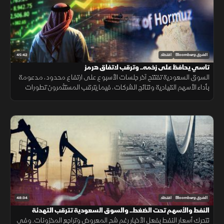
45:42
الشرق Bloomberg
اقتصاد
تاسي يحافظ على زخمه.. وترقب لاتفاق هرمز
السوق السعودية تفتتح آخر جلسات الأسبوع على ارتفاع محدود، مدعومة
بأداء الأسهم القيادية ونتائج الشركات، فيما يترقب المستثمرون تطورات
اتفاق هرمز وتأثيرها على أسعار النفط واتجاه المؤشر.
48:34
الشرق Bloomberg
اقتصاد
النفط والأسهم تحت الضغط.. والسوق السعودية تترقب التهدئة
تتحرك أسعار النفط بفعل الأخبار رغم شح المعروض وتراجع المخزونات. وفي