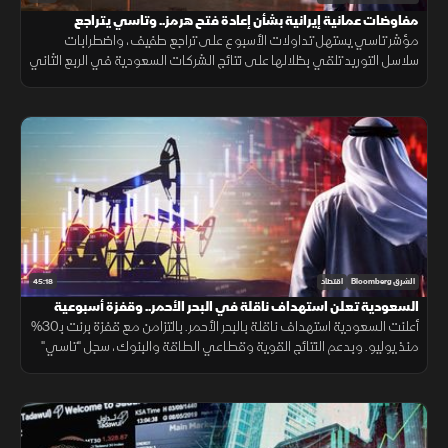
مفاوضات عمانية إيرانية بشأن إعادة فتح هرمز.. وتاسي يتراجع
مؤشر تاسي يستهل تداولات الأسبوع على تراجع طفيف، واضطرابات
سلاسل التوريد تلقي بظلالها على نتائج الشركات السعودية في الربع الثاني
وسط ترقب المفاوضات العمانية الإيرانية بشأن إعادة فتح هرمز.
45:18
الشرق Bloomberg
اقتصاد
السعودية تعلن استهداف ناقلة في البحر الأحمر.. وقفزة أسبوعية
لـ"تاسي"
أعلنت السعودية استهداف ناقلة بالبحر الأحمر. بالتزامن مع قفزة برنت بـ30%
منذ يوليو. وبدعم النتائج القوية وقطاعي الطاقة والبنوك، سجل "تاسي"
أول مكاسب أسبوعية، بعد سلسلة تراجعات استمرت شهرا كاملا.