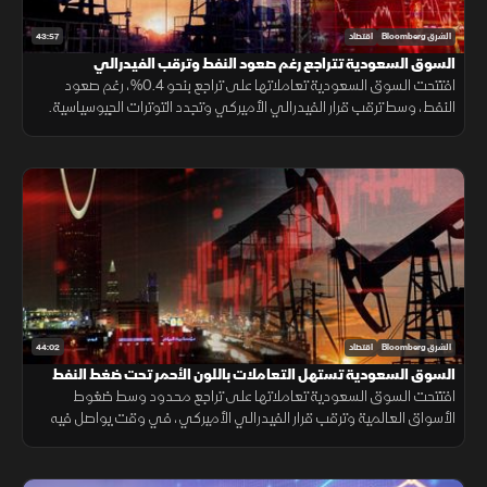
43:57
الشرق Bloomberg
اقتصاد
السوق السعودية تتراجع رغم صعود النفط وترقب الفيدرالي
افتتحت السوق السعودية تعاملاتها على تراجع بنحو 0.4%، رغم صعود
النفط، وسط ترقب قرار الفيدرالي الأميركي وتجدد التوترات الجيوسياسية.
كما ضغطت نتائج سابك، التي قلصت خسائرها لكنها خالفت توقعات الأرباح.
44:02
الشرق Bloomberg
اقتصاد
السوق السعودية تستهل التعاملات باللون الأحمر تحت ضغط النفط
افتتحت السوق السعودية تعاملاتها على تراجع محدود وسط ضغوط
الأسواق العالمية وترقب قرار الفيدرالي الأميركي، في وقت يواصل فيه
المستثمرون متابعة نتائج الشركات وتطورات الهدنة بين واشنطن وطهران.