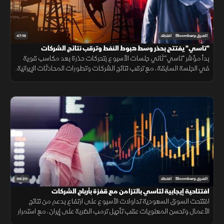
47:19
الشرق Bloomberg
اقتصاد
"تاسي" يفتتح بحذر وسط هبوط النفط وترقب نتائج الشركات
بدأ مؤشر "تاسي" ثاني جلسات الأسبوع بتحركات حذرة بعد مكاسب قوية
في الجلسة السابقة، مع ترقب نتائج الشركات وتطورات المحادثات الإيرانية.
ورغم الهبوط الحاد في أسعار النفط، حافظت الأسهم القيادية على تماسكها
46:20
الشرق Bloomberg
اقتصاد
افتتاحية إيجابية لتاسي بالتزامن مع قفزة بأرباح الشركات
افتتحت السوق السعودية تداولات الأسبوع على ارتفاع بدعم من نتائج
الأعمال وتحسن المعنويات عقب تأجيل ترمب الضربة على إيران، مع استمرار
ترقب نتائج الشركات وحركة أسعار الطاقة.