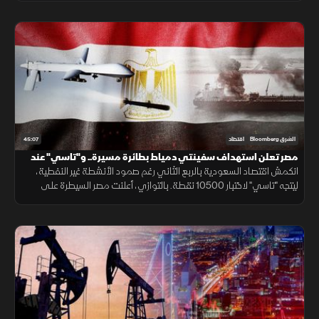
45:07
الشرق Bloomberg
اقتصاد
مصر تعلن استهداف سفينتي دمياط بطائرة مسيرة.. و"تاسي" عند
10500 نقطة
انكمش اقتصاد السعودية بالربع الثاني رغم صمود الأنشطة غير النفطية،
ليتجه "تاسي" لاختبار 10500 نقطة. بالتوازي، أعلنت مصر السيطرة على
حريق ميناء دمياط الناجم عن مسيّرة ورفعت واردات المازوت بنسبة 80%.