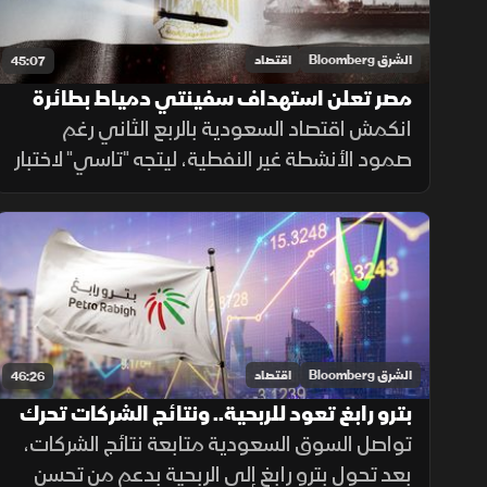
الشرق Bloomberg
اقتصاد
45:07
مصر تعلن استهداف سفينتي دمياط بطائرة
مسيرة.. و"تاسي" عند 10500 نقطة
انكمش اقتصاد السعودية بالربع الثاني رغم
صمود الأنشطة غير النفطية، ليتجه "تاسي" لاختبار
10500 نقطة. بالتوازي، أعلنت مصر السيطرة
على حريق ميناء دمياط الناجم عن مسيّرة ورفعت
واردات المازوت بنسبة 80%.
الشرق Bloomberg
اقتصاد
46:26
بترو رابغ تعود للربحية.. ونتائج الشركات تحرك
السوق السعودية
تواصل السوق السعودية متابعة نتائج الشركات،
بعد تحول بترو رابغ إلى الربحية بدعم من تحسن