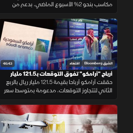
سعودية
مكاسب بنحو 2% الأسبوع الماضي، بدعم من
تحسن شهية المخاطرة، فيما تضغط اضطرابات
سلاسل الإمداد على أرباح شركات سعودية. وإيران
تربط فتح مضيق هرمز بشروطها.
الشرق Bloomberg
اقتصاد
46:43
أرباح "أرامكو" تفوق التوقعات بـ121.5 مليار
ريال.. وترفع "تاسي" فوق 10800 نقطة
حققت أرامكو أرباحا بقيمة 121.5 مليار ريال بالربع
الثاني لتتجاوز التوقعات، مدعومة بمتوسط سعر
نفط عند 108 دولارات. بينما واصل القطاع غير
النفطي بالسعودية نموه للشهر الرابع بفضل
الطلب القوي.