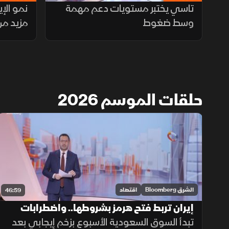
تاسي يختبر مستويات دعم مهمة
نمو الإ
وسط ضغوط
مزيد من
حلقات الموسم 2026
الشرق Bloomberg
اقتصاد
46:59
إيران تربط فتح هرمز بشروطها.. واضطرابات
سلاسل الإمداد تضغط على أرباح شركات
تبدأ السوق السعودية الأسبوع بزخم إيجابي بعد