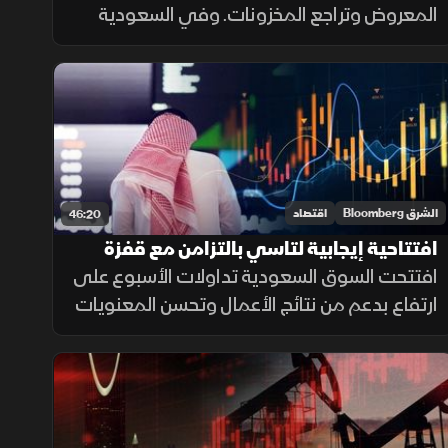
المعروض وتراجع المخزونات. وفي السعودية
تحد الفائدة والعوامل المحلية من مكاسب
الأسهم بينما تنتظر السوق انحسار التوترات أو
خفض الفائدة لدعم تاسي.
الشرق Bloomberg
اقتصاد
46:20
افتتاحية إيجابية لتاسي بالتزامن مع قفزة
بأرباح الشركات
افتتحت السوق السعودية تداولات الأسبوع على
ارتفاع بدعم من نتائج الأعمال وتحسن المعنويات
عقب تأجيل ترمب الضربة على إيران، مع استمرار
ترقب نتائج الشركات وحركة أسعار الطاقة.