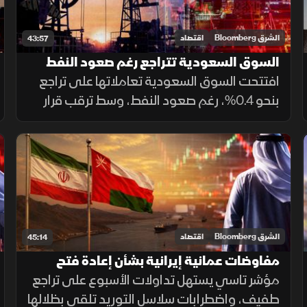
الشرق Bloomberg
اقتصاد
43:57
السوق السعودية تتراجع رغم صعود النفط
وترقب الفيدرالي
افتتحت السوق السعودية تعاملاتها على تراجع
بنحو 0.4%، رغم صعود النفط، وسط ترقب قرار
الفيدرالي الأميركي وتجدد التوترات
الجيوسياسية. كما ضغطت نتائج سابك، التي
قلصت خسائرها لكنها خالفت توقعات الأرباح.
الشرق Bloomberg
اقتصاد
45:14
مفاوضات عمانية إيرانية بشأن إعادة فتح
هرمز.. وتاسي يتراجع
مؤشر تاسي يستهل تداولات الأسبوع على تراجع
طفيف، واضطرابات سلاسل التوريد تلقي بظلالها