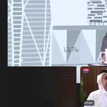
00:12
/
43:45
08:00
07:00