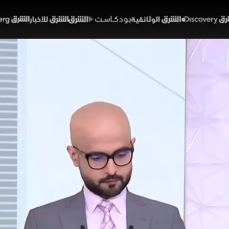
Discover
الشرق الوثائقية
الشرق بودكاست
الشرق للأخبار
الشرق Bloomberg
 التضخم في السعودية يدع
 لمخرجات زيارة ترمب إلى ا
43:45
اقتصاد
الأولى
المية لمخرجات زيارة ترمب إلى الصين، وتأثيرها على العلاقات
اقتصاد الشرق مع بلومبرغ
مؤشر تاسي
دونالد ترمب
الصين
الاقتصاد السعودي
ا