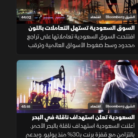
الشرق Bloomberg
اقتصاد
44:02
السوق السعودية تستهل التعاملات باللون
الأحمر تحت ضغط النفط
افتتحت السوق السعودية تعاملاتها على تراجع
محدود وسط ضغوط الأسواق العالمية وترقب
قرار الفيدرالي الأميركي، في وقت يواصل فيه
المستثمرون متابعة نتائج الشركات وتطورات
الهدنة بين واشنطن وطهران.
الشرق Bloomberg
اقتصاد
45:18
السعودية تعلن استهداف ناقلة في البحر
الأحمر.. وقفزة أسبوعية لـ"تاسي"
أعلنت السعودية استهداف ناقلة بالبحر الأحمر.
بالتزامن مع قفزة برنت بـ30% منذ يوليو. وبدعم