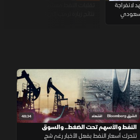
د لانفراجة
تقلبات النفط مستمرة وسط ترقب
السعودي
نتائج زيارة ترمب إلى الصين
الشرق Bloomberg
اقتصاد
48:34
النفط والأسهم تحت الضغط.. والسوق
السعودية تترقب التهدئة
تتحرك أسعار النفط بفعل الأخبار رغم شح