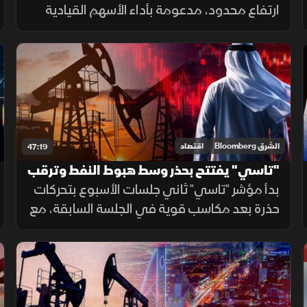
ارتفاع محدود، مدعومة بأداء الأسهم القيادية
ونتائج الشركات، فيما يترقب المستثمرون
تطورات اتفاق هرمز وتأثيرها على أسعار النفط
واتجاه المؤشر.
الشرق Bloomberg
اقتصاد
47:19
"تاسي" يفتتح بحذر وسط هبوط النفط وترقب
نتائج الشركات
بدأ مؤشر "تاسي" ثاني جلسات الأسبوع بتحركات
حذرة بعد مكاسب قوية في الجلسة السابقة، مع
ترقب نتائج الشركات وتطورات المحادثات
الإيرانية. ورغم الهبوط الحاد في أسعار النفط،
حافظت الأسهم القيادية على تماسكها