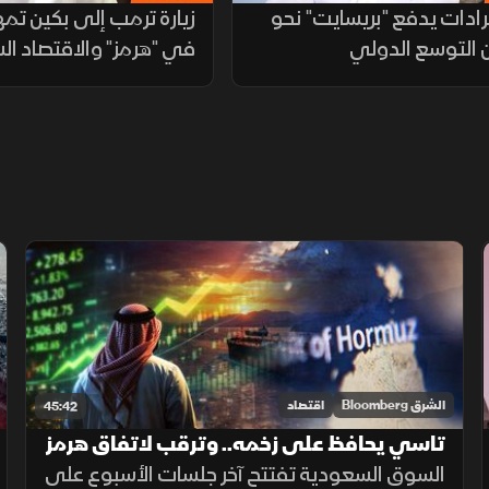
يرادات يدفع "بريسايت" نحو
زيارة ترمب إلى بكين تمه
 التوسع الدولي
في "هرمز" والاقتصاد 
يقتنص الفرص
الشرق Bloomberg
اقتصاد
45:42
تاسي يحافظ على زخمه.. وترقب لاتفاق هرمز
السوق السعودية تفتتح آخر جلسات الأسبوع على