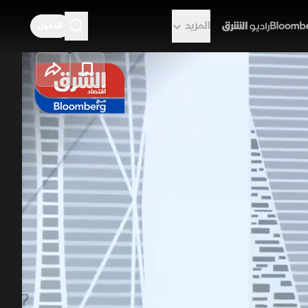
المزيد
الدخول
راديو الشرق
م "تاسي"..
لصين
يستعيد "تاسي" زخمه فوق مستويات 11000 نقطة، بدعم من تباطؤ التضخم في المملكة إلى 1.6%، فيما تبرز
نتائج شركة "أنابيب الشرق" في الواجهة بنمو أرباحها السنوية 50% لتصل إلى 164 مليون ريال، تزامنا مع ترقب
 التجارية بين أكبر اقتصادين في العالم.
لاقتصاد الصيني
عماد المقبل