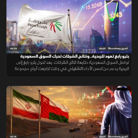
46:26
الشرق Bloomberg
اقتصاد
بترو رابغ تعود للربحية.. ونتائج الشركات تحرك السوق السعودية
تواصل السوق السعودية متابعة نتائج الشركات، بعد تحول بترو رابغ إلى
الربحية بدعم من تحسن الأداء التشغيلي في وقت تراجعت أرباح مجموعة
تداول بشكل محدود، بينما دعمت نتائج شركات الأسمنت تحركات متفاوتة
للأسهم
45:14
الشرق Bloomberg
اقتصاد