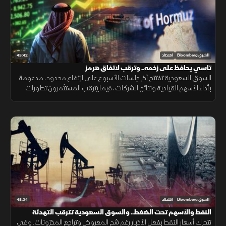
45:42
الشرق Bloomberg
اقتصاد
تاسي يحافظ على زخمه.. وترقب لاتفاق هرمز
السوق السعودية تفتتح آخر جلسات الأسبوع على ارتفاع محدود، مدعومة
بأداء الأسهم القيادية ونتائج الشركات، فيما يترقب المستثمرون تطورات
اتفاق هرمز وتأثيرها على أسعار النفط واتجاه المؤشر.
48:34
الشرق Bloomberg
اقتصاد
النفط والأسهم تحت الضغط.. والسوق السعودية تترقب التهدئة
تتحرك أسعار النفط بفعل الأخبار رغم شح المعروض وتراجع المخزونات. وفي