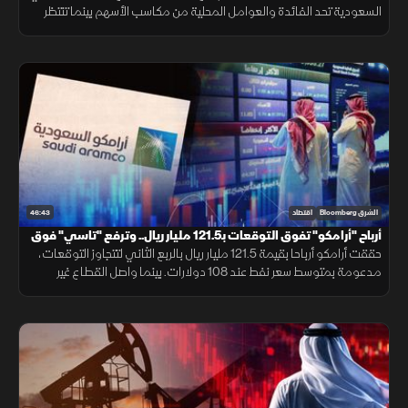
السعودية تحد الفائدة والعوامل المحلية من مكاسب الأسهم بينما تنتظر
السوق انحسار التوترات أو خفض الفائدة لدعم تاسي.
46:43
الشرق Bloomberg
اقتصاد
أرباح "أرامكو" تفوق التوقعات بـ121.5 مليار ريال.. وترفع "تاسي" فوق
10800 نقطة
حققت أرامكو أرباحا بقيمة 121.5 مليار ريال بالربع الثاني لتتجاوز التوقعات،
مدعومة بمتوسط سعر نفط عند 108 دولارات. بينما واصل القطاع غير
النفطي بالسعودية نموه للشهر الرابع بفضل الطلب القوي.