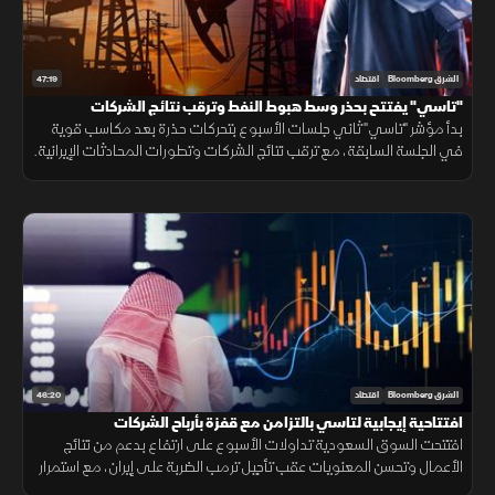
47:19
الشرق Bloomberg
اقتصاد
"تاسي" يفتتح بحذر وسط هبوط النفط وترقب نتائج الشركات
بدأ مؤشر "تاسي" ثاني جلسات الأسبوع بتحركات حذرة بعد مكاسب قوية
في الجلسة السابقة، مع ترقب نتائج الشركات وتطورات المحادثات الإيرانية.
ورغم الهبوط الحاد في أسعار النفط، حافظت الأسهم القيادية على تماسكها
46:20
الشرق Bloomberg
اقتصاد
افتتاحية إيجابية لتاسي بالتزامن مع قفزة بأرباح الشركات
افتتحت السوق السعودية تداولات الأسبوع على ارتفاع بدعم من نتائج
الأعمال وتحسن المعنويات عقب تأجيل ترمب الضربة على إيران، مع استمرار
ترقب نتائج الشركات وحركة أسعار الطاقة.