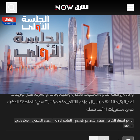
الموسم 2026
أرباح "أرامكو" تقفز 25.6%.. وزخم النتائج يدفع
"تاسي" للمنطقة الخضراء
10 مايو 2026
46:26
اقتصاد
الجلسة الأولى
قفزت أرباح "أرامكو" بنسبة 25.6% خلال الربع الأول من 2026 لتتجاوز 120 مليار
00:12
/
46:26
ريال، متفوقة على متوسط توقعات المحللين، بدعم من ارتفاع أسعار النفط
وزيادة إيرادات الخام والمنتجات المكررة والكيماويات. والشركة تعلن توزيعات
نقدية بقيمة 82.1 مليار ريال. وزخم النتائج يدفع مؤشر "تاسي" للمنطقة الخضراء
فوق مستويات 11 ألف نقطة
برامج اقتصاد الشرق
اقتصاد الشرق مع بلومبرغ
الجلسة الأولى
محمد السلطي
مؤشر تاسي
أرامكو