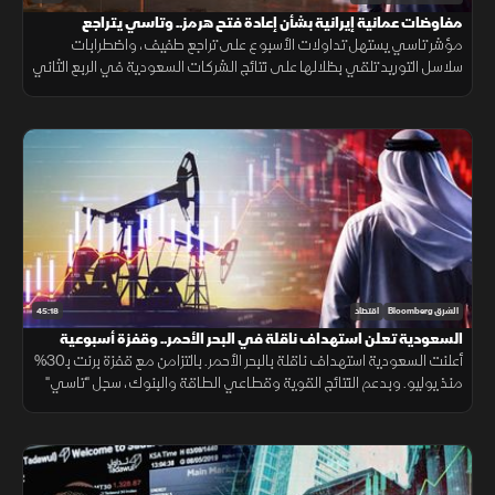
مفاوضات عمانية إيرانية بشأن إعادة فتح هرمز.. وتاسي يتراجع
مؤشر تاسي يستهل تداولات الأسبوع على تراجع طفيف، واضطرابات
سلاسل التوريد تلقي بظلالها على نتائج الشركات السعودية في الربع الثاني
وسط ترقب المفاوضات العمانية الإيرانية بشأن إعادة فتح هرمز.
45:18
الشرق Bloomberg
اقتصاد
السعودية تعلن استهداف ناقلة في البحر الأحمر.. وقفزة أسبوعية
لـ"تاسي"
أعلنت السعودية استهداف ناقلة بالبحر الأحمر. بالتزامن مع قفزة برنت بـ30%
منذ يوليو. وبدعم النتائج القوية وقطاعي الطاقة والبنوك، سجل "تاسي"
أول مكاسب أسبوعية، بعد سلسلة تراجعات استمرت شهرا كاملا.