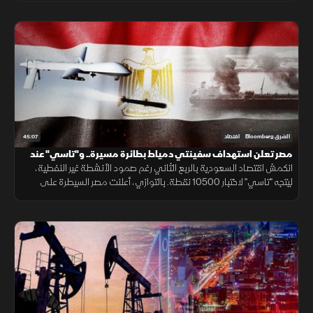
45:07
الشرق Bloomberg
اقتصاد
مصر تعلن استهداف سفينتي دمياط بطائرة مسيرة.. و"تاسي" عند
10500 نقطة
انكمش اقتصاد السعودية بالربع الثاني رغم صمود الأنشطة غير النفطية،
ليتجه "تاسي" لاختبار 10500 نقطة. بالتوازي، أعلنت مصر السيطرة على
حريق ميناء دمياط الناجم عن مسيّرة ورفعت واردات المازوت بنسبة 80%.