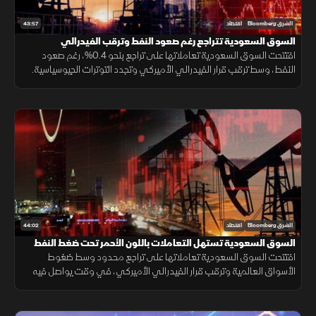
43:57
الشرق Bloomberg
اقتصاد
السوق السعودية تتراجع رغم صعود النفط وترقب الفيدرالي
افتتحت السوق السعودية تعاملاتها على تراجع بنحو 0.4%، رغم صعود
النفط، وسط ترقب قرار الفيدرالي الأميركي وتجدد التوترات الجيوسياسية.
كما ضغطت نتائج سابك، التي قلصت خسائرها لكنها خالفت توقعات الأرباح.
44:02
الشرق Bloomberg
اقتصاد
السوق السعودية تستهل التعاملات باللون الأحمر تحت ضغط النفط
افتتحت السوق السعودية تعاملاتها على تراجع محدود وسط ضغوط
الأسواق العالمية وترقب قرار الفيدرالي الأميركي، في وقت يواصل فيه
المستثمرون متابعة نتائج الشركات وتطورات الهدنة بين واشنطن وطهران.