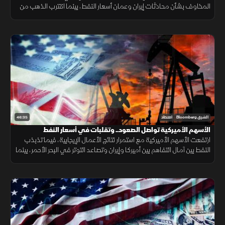
المخاوف بشأن محادثات إيران وعمان أسعار النفط، بينما اقترب الذهب من
أعلى مستوى في سبعة أسابيع بدعم من تراجع مخاوف الفائدة.
46:35
الشرق Bloomberg
اقتصاد
الأسهم الأميركية تواصل الصعود.. وتقلبات في أسعار النفط
ارتفعت الأسهم الأميركية مع استمرار نتائج الأعمال الإيجابية، فيما تذبذب
النفط بين آمال التفاهم بين أميركا وإيران وتصاعد التوتر في البحر الأحمر، بينما
سجل الذهب مكاسب جديدة.