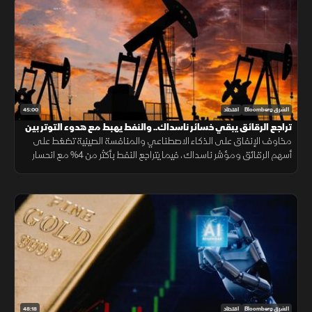
45:00
الشرق Bloomberg
اقتصاد
تراجع الرقائق يبقي خسائر ناسداك.. والنفط يهبط مع هدوء التوتر بين
واشنطن وطهران
مخاوف الإنفاق على الذكاء الاصطناعي والمنافسة الصينية تضغط على
أسهم الرقائق ومؤشر ناسداك، فيما يتراجع النفط بأكثر من 4% مع انحسار
التوتر بين واشنطن وطهران، ويتذبذب الذهب قرب 4000 دولار للأونصة.
48:18
الشرق Bloomberg
اقتصاد