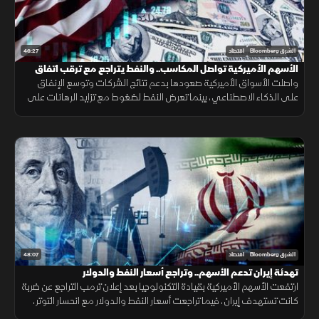
46:27
الشرق Bloomberg
اقتصاد
الأسهم الأميركية تواصل المكاسب.. والنفط يتراجع مع ترقب اتفاق
إيران
واصلت الأسواق الأميركية صعودها بدعم نتائج الشركات وتوسع الإنفاق
على الذكاء الاصطناعي، بينما تعرض النفط لضغوط مع تزايد الرهانات على
انفراج محتمل في الملف الإيراني وتحسن توقعات الإمدادات.
48:07
الشرق Bloomberg
اقتصاد
تهدئة إيران تدعم الأسهم.. وتراجع أسعار النفط والدولار
ارتفعت الأسهم الأميركية بقيادة التكنولوجيا بعد إعلان ترمب التراجع عن ضربة
كانت تستهدف إيران، فيما تراجعت أسعار النفط والدولار مع انحسار التوتر،
بينما حافظ الذهب على تماسكه وسط ترقب التطورات.