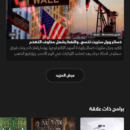
47:47
الشرق Bloomberg
اقتصاد
خسائر وول ستريت تتسع.. والنفط يشعل مخاوف التضخم
تتكبد وول ستريت خسائر بقيادة أسهم التكنولوجيا، بينما يقفز خام برنت فوق
مستوى المئة دولار بعد تصاعد التوترات في البحر الأحمر، ويتراجع الذهب
مع ارتفاع توقعات الفائدة.
عرض المزيد
برامج ذات علاقة
الأسواق الأميركية
ملحمة الأرقام
سلاسل الاستهل