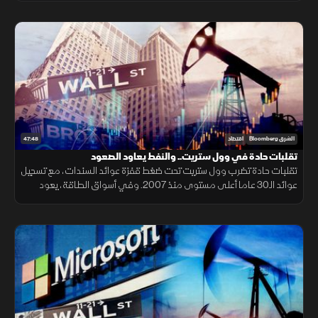
47:48
الشرق Bloomberg
اقتصاد
تقلبات حادة في وول ستريت.. والنفط يعاود الصعود
تقلبات حادة تضرب وول ستريت تحت ضغط قفزة عوائد السندات، مع تسجيل
عوائد الـ30 عاما أعلى مستوى منذ 2007. وفي أسواق الطاقة، يعود
النفط للصعود بعد الهجوم الإيراني على ناقلتين بمضيق هرمز