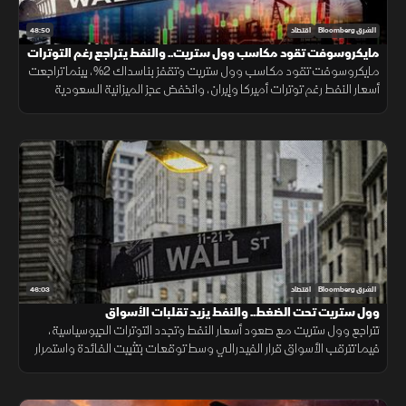
48:50
الشرق Bloomberg
اقتصاد
مايكروسوفت تقود مكاسب وول ستريت.. والنفط يتراجع رغم التوترات
مايكروسوفت تقود مكاسب وول ستريت وتقفز بناسداك 2%، بينما تراجعت
أسعار النفط رغم توترات أميركا وإيران، وانخفض عجز الميزانية السعودية
لأدنى مستوى منذ 7 فصول بدعم نمو الإيرادات النفطية وغير النفطية.
46:03
الشرق Bloomberg
اقتصاد
وول ستريت تحت الضغط.. والنفط يزيد تقلبات الأسواق
تتراجع وول ستريت مع صعود أسعار النفط وتجدد التوترات الجيوسياسية،
فيما تترقب الأسواق قرار الفيدرالي وسط توقعات بتثبيت الفائدة واستمرار
الضبابية.