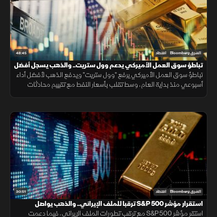
48:45
الشرق Bloomberg
اقتصاد
تباطؤ سوق العمل الأميركي يدعم وول ستريت.. والذهب يسجل أفضل
أداء منذ مطلع العام
تباطؤ سوق العمل الأميركي يرفع "وول ستريت" ويدفع الذهب لأفضل أداء
أسبوعي منذ بداية العام، وسط تقلب بأسعار النفط مع تقييم محادثات
مضيق هرمز.
30:51
الشرق Bloomberg
اقتصاد
استقرار مؤشر S&P 500 ترقبا للملف الإيراني.. والذهب يواصل
الصعود
استقر مؤشر S&P 500 مع ترقب تطورات الملف الإيراني، فيما دعمت