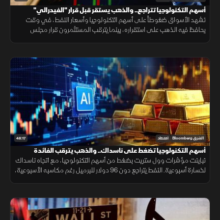
أسهم التكنولوجيا تتراجع.. والذهب يستقر قبل قرار "الفيدرالي"
تشهد الأسواق ضغوطاً على أسهم التكنولوجيا وأسعار النفط، في وقت
يحافظ فيه الذهب على استقراره، بينما يترقب المستثمرون قرار مجلس
الاحتياطي الفيدرالي واتجاه السياسة النقدية.
48:17
الشرق Bloomberg
اقتصاد
أسهم التكنولوجيا تضغط على ناسداك.. والذهب يترقب الفائدة
تباينت مؤشرات وول ستريت بضغط من أسهم التكنولوجيا، مع اتجاه ناسداك
لخسارة أسبوعية. النفط يتراجع دون 96 دولار للبرميل رغم مكاسبه الأسبوعية،
فيما يستقر الذهب ترقباً للتطورات الجيوسياسية والفائدة.