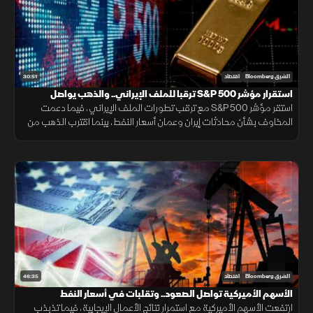
30:51
الشرق Bloomberg
اقتصاد
استقرار مؤشر S&P 500 ترقبا للملف الإيراني.. والذهب يواصل
الصعود
استقر مؤشر S&P 500 مع ترقب تطورات الملف الإيراني، فيما دعمت
المخاوف بشأن محادثات إيران وعمان أسعار النفط، بينما اقترب الذهب من
أعلى مستوى في سبعة أسابيع بدعم من تراجع مخاوف الفائدة.
46:35
الشرق Bloomberg
اقتصاد
الأسهم الأميركية تواصل الصعود.. وتقلبات في أسعار النفط
ارتفعت الأسهم الأميركية مع استمرار نتائج الأعمال الإيجابية، فيما تذبذب