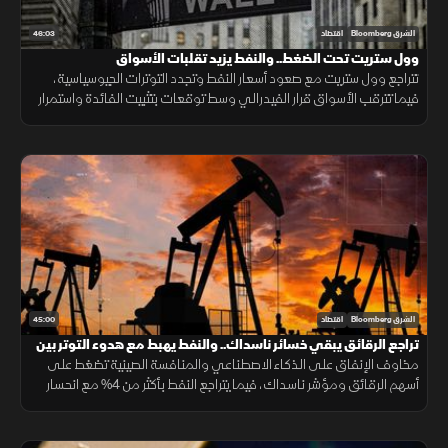
46:03
الشرق Bloomberg
اقتصاد
وول ستريت تحت الضغط.. والنفط يزيد تقلبات الأسواق
تتراجع وول ستريت مع صعود أسعار النفط وتجدد التوترات الجيوسياسية،
فيما تترقب الأسواق قرار الفيدرالي وسط توقعات بتثبيت الفائدة واستمرار
الضبابية.
45:00
الشرق Bloomberg
اقتصاد
تراجع الرقائق يبقي خسائر ناسداك.. والنفط يهبط مع هدوء التوتر بين
واشنطن وطهران
مخاوف الإنفاق على الذكاء الاصطناعي والمنافسة الصينية تضغط على
أسهم الرقائق ومؤشر ناسداك، فيما يتراجع النفط بأكثر من 4% مع انحسار
التوتر بين واشنطن وطهران، ويتذبذب الذهب قرب 4000 دولار للأونصة.