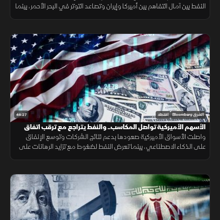
النفط بين آمال التفاهم بين أميركا وإيران وتصاعد التوتر في البحر الأحمر، بينما
سجل الذهب مكاسب جديدة.
46:27
الشرق Bloomberg
اقتصاد
الأسهم الأميركية تواصل المكاسب.. والنفط يتراجع مع ترقب اتفاق
إيران
واصلت الأسواق الأميركية صعودها بدعم نتائج الشركات وتوسع الإنفاق
على الذكاء الاصطناعي، بينما تعرض النفط لضغوط مع تزايد الرهانات على
انفراج محتمل في الملف الإيراني وتحسن توقعات الإمدادات.