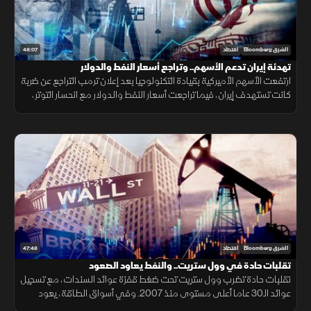
48:07
الشرق Bloomberg
اقتصاد
تهدئة إيران تدعم الأسهم.. وتراجع أسعار النفط والدولار
ارتفعت الأسهم الأميركية بقيادة التكنولوجيا بعد إعلان ترمب التراجع عن ضربة
كانت تستهدف إيران، فيما تراجعت أسعار النفط والدولار مع انحسار التوتر،
بينما حافظ الذهب على تماسكه وسط ترقب التطورات.
47:48
الشرق Bloomberg
اقتصاد
تقلبات حادة في وول ستريت.. والنفط يعاود الصعود
تقلبات حادة تضرب وول ستريت تحت ضغط قفزة عوائد السندات، مع تسجيل
عوائد الـ30 عاما أعلى مستوى منذ 2007. وفي أسواق الطاقة، يعود
النفط للصعود بعد الهجوم الإيراني على ناقلتين بمضيق هرمز