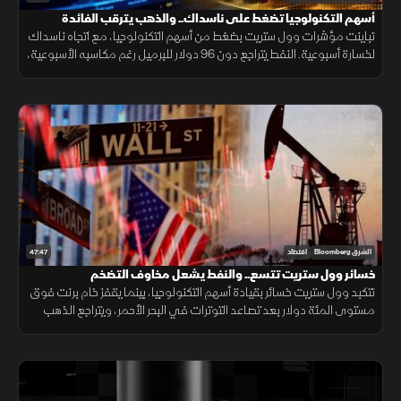
أسهم التكنولوجيا تضغط على ناسداك.. والذهب يترقب الفائدة
تباينت مؤشرات وول ستريت بضغط من أسهم التكنولوجيا، مع اتجاه ناسداك
لخسارة أسبوعية. النفط يتراجع دون 96 دولار للبرميل رغم مكاسبه الأسبوعية،
فيما يستقر الذهب ترقباً للتطورات الجيوسياسية والفائدة.
47:47
الشرق Bloomberg
اقتصاد
خسائر وول ستريت تتسع.. والنفط يشعل مخاوف التضخم
تتكبد وول ستريت خسائر بقيادة أسهم التكنولوجيا، بينما يقفز خام برنت فوق
مستوى المئة دولار بعد تصاعد التوترات في البحر الأحمر، ويتراجع الذهب
مع ارتفاع توقعات الفائدة.