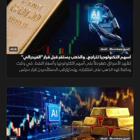
48:18
الشرق Bloomberg
اقتصاد
أسهم التكنولوجيا تتراجع.. والذهب يستقر قبل قرار "الفيدرالي"
تشهد الأسواق ضغوطاً على أسهم التكنولوجيا وأسعار النفط، في وقت
يحافظ فيه الذهب على استقراره، بينما يترقب المستثمرون قرار مجلس
الاحتياطي الفيدرالي واتجاه السياسة النقدية.
48:17
الشرق Bloomberg
اقتصاد