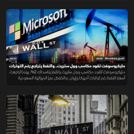
48:50
الشرق Bloomberg
اقتصاد
مايكروسوفت تقود مكاسب وول ستريت.. والنفط يتراجع رغم التوترات
مايكروسوفت تقود مكاسب وول ستريت وتقفز بناسداك 2%، بينما تراجعت
أسعار النفط رغم توترات أميركا وإيران، وانخفض عجز الميزانية السعودية
لأدنى مستوى منذ 7 فصول بدعم نمو الإيرادات النفطية وغير النفطية.