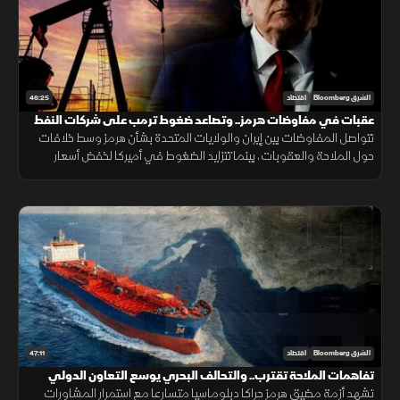
46:25
الشرق Bloomberg
اقتصاد
عقبات في مفاوضات هرمز.. وتصاعد ضغوط ترمب على شركات النفط
تتواصل المفاوضات بين إيران والولايات المتحدة بشأن هرمز وسط خلافات
حول الملاحة والعقوبات، بينما تتزايد الضغوط في أميركا لخفض أسعار
البنزين مع استمرار الجدل الاقتصادي قبيل الانتخابات.
47:11
الشرق Bloomberg
اقتصاد
تفاهمات الملاحة تقترب.. والتحالف البحري يوسع التعاون الدولي
تشهد أزمة مضيق هرمز حراكا دبلوماسيا متسارعا مع استمرار المشاورات