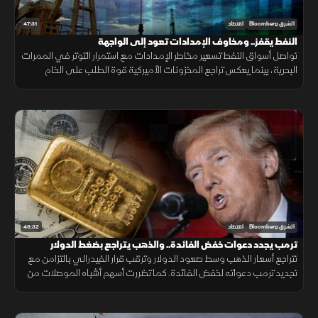
47:31
الشرق Bloomberg
اقتصاد
النفط يقفز.. ومخاوف الإمدادات تعود إلى الواجهة
تواصل أسواق النفط تسعير مخاطر الإمدادات مع استمرار التوتر في الممرات
البحرية، بينما يعكس تراجع المخزونات الأميركية قوة الطلب على الخام
والمنتجات النفطية.
49:32
الشرق Bloomberg
اقتصاد
ترمب يجدد دعوات خفض الفائدة.. والذهب يتراجع بضغط الدولار
تتراجع أسعار الذهب وسط صعود الدولار وترقب قرار الفيدرالي بالتزامن مع
تجديد ترمب دعواته لخفض الفائدة. كما تضررت أسهم أشباه الموصلات من
موجة بيع، وأعلنت بكين تعهد واشنطن بسقف رسوم 20%.