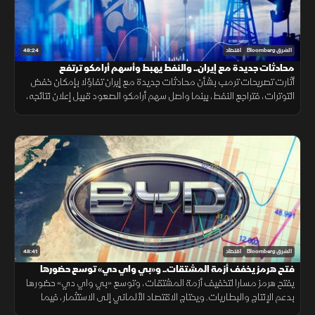
48:24
الشرق Bloomberg
اقتصاد
محادثات جديدة مع إيران.. والنفط يهبط وأسهم أرامكو ترتفع
أثارت تصريحات ترمب بشأن محادثات جديدة مع إيران تفاؤلا بإمكان خفض
التوترات، فتراجع النفط، بينما واصل سهم أرامكو الصعود قبيل إعلان نتائجه،
مع تأكيد أميركي على دعم استقرار الين.
48:41
الشرق Bloomberg
اقتصاد
فتح هرمز يخفف أزمة المشتقات.. و«بي واي دي» توسع حضورها
يفتح هرمز مسارا لتخفيف أزمة المشتقات، وتوسع «بي واي دي» حضورها
بدعم الإنتاج والبطاريات. ويحتاج الاقتصاد الألماني إلى الاستثمار، فيما
تترقب العملات المشفرة السيولة والتشريعات.