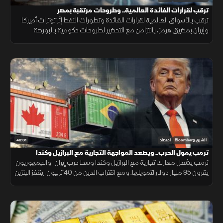
ترقب لقرارات الفائدة العالمية.. وطروحات مرتقبة بمصر
ترقب بالأسواق العالمية لقرارات الفائدة وتطورات النفط إثر توترات أميركا
وإيران بمضيق هرمز، بالتزامن مع التحضير لطروحات حكومية بالبورصة
المصرية واستقرار البتكوين ومتابعة أرباح التكنولوجيا.
48:01
الشرق Bloomberg
اقتصاد
ترمب يمول الحرب.. ويصعد المواجهة التجارية مع البرازيل وكندا
ترمب يشعل معارك تجارية مع البرازيل وكندا وسط حرب إيران، والجمهوريون
يقرون 95 مليار دولار لتمويلها. ومع اقتراب الدين من 40 ترليون، يقفز البنزين
24% والنفط يلامس 100 دولار.