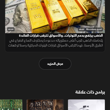
46:48
الشرق Bloomberg
اقتصاد
الذهب يرتفع بدعم التوترات.. والأسواق تترقب قرارات الفائدة
يتماسك الذهب قرب أعلى مستوياته مدعوما بمخاوف اتساع الصراع في
الشرق الأوسط، فيما تترقب الأسواق قرارات البنوك المركزية وسط توقعات
بإبقاء أسعار الفائدة مرتفعة لفترة أطول.
عرض المزيد
برامج ذات علاقة
الأسواق الأميركية
ملحمة الأرقام
سلاسل الاستهل