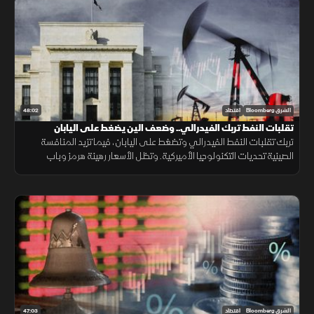
48:02
الشرق Bloomberg
اقتصاد
تقلبات النفط تربك الفيدرالي.. وضعف الين يضغط على اليابان
تربك تقلبات النفط الفيدرالي وتضغط على اليابان، فيما تزيد المنافسة
الصينية تحديات التكنولوجيا الأميركية. وتظل الأسعار رهينة هرمز وباب
المندب، ما يدفع الخليج لتنويع مسارات التصدير.
47:03
الشرق Bloomberg
اقتصاد