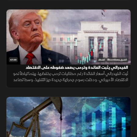
47:39
الشرق Bloomberg
اقتصاد
الفيدرالي يثبت الفائدة وترمب يصعد ضغوطه على الاقتصاد
ثبت الفيدرالي أسعار الفائدة رغم مطالبات ترمب بخفضها، بينما تباطأ نمو
الاقتصاد الأميركي، ودخلت رسوم جمركية جديدة حيز التنفيذ، وسط تصاعد
التوتر مع إيران وتقلب أسعار النفط.