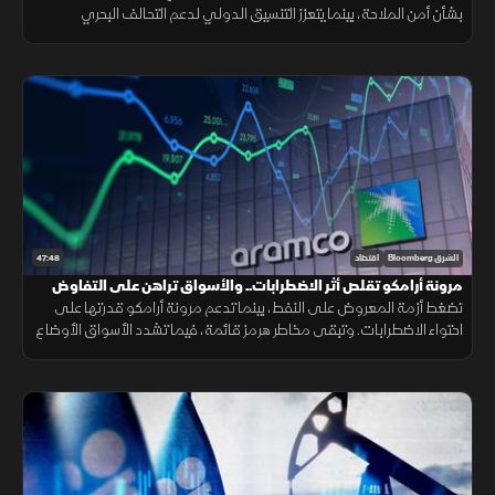
بشأن أمن الملاحة، بينما يتعزز التنسيق الدولي لدعم التحالف البحري
الدفاعي متعدد الجنسيات لحماية الممرات البحرية وخطوط التجارة.
47:48
الشرق Bloomberg
اقتصاد
مرونة أرامكو تقلص أثر الاضطرابات.. والأسواق تراهن على التفاوض
تضغط أزمة المعروض على النفط، بينما تدعم مرونة أرامكو قدرتها على
احتواء الاضطرابات. وتبقى مخاطر هرمز قائمة، فيما تشدد الأسواق الأوضاع
وتتوسع شركات الطيران في الشحن الجوي.