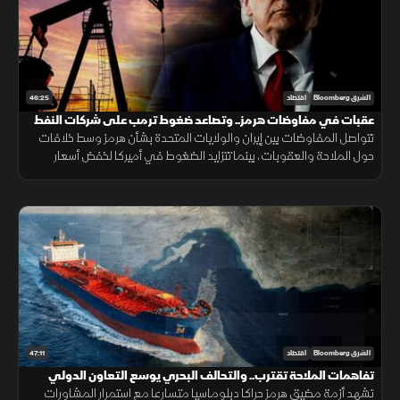
46:25
الشرق Bloomberg
اقتصاد
عقبات في مفاوضات هرمز.. وتصاعد ضغوط ترمب على شركات النفط
تتواصل المفاوضات بين إيران والولايات المتحدة بشأن هرمز وسط خلافات
حول الملاحة والعقوبات، بينما تتزايد الضغوط في أميركا لخفض أسعار
البنزين مع استمرار الجدل الاقتصادي قبيل الانتخابات.
47:11
الشرق Bloomberg
اقتصاد
تفاهمات الملاحة تقترب.. والتحالف البحري يوسع التعاون الدولي
تشهد أزمة مضيق هرمز حراكا دبلوماسيا متسارعا مع استمرار المشاورات