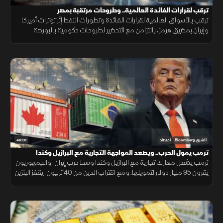
ترقب لقرارات الفائدة العالمية.. وطروحات مرتقبة بمصر
ترقب بالأسواق العالمية لقرارات الفائدة وتطورات النفط إثر توترات أميركا
وإيران بمضيق هرمز، بالتزامن مع التحضير لطروحات حكومية بالبورصة
المصرية واستقرار البتكوين ومتابعة أرباح التكنولوجيا.
48:01
الشرق Bloomberg
اقتصاد
ترمب يمول الحرب.. ويصعد المواجهة التجارية مع البرازيل وكندا
ترمب يشعل معارك تجارية مع البرازيل وكندا وسط حرب إيران، والجمهوريون
يقرون 95 مليار دولار لتمويلها. ومع اقتراب الدين من 40 ترليون، يقفز البنزين
24% والنفط يلامس 100 دولار.