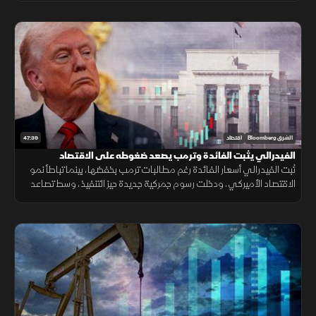
47:39
الشرق Bloomberg
اقتصاد
الفيدرالي يثبت الفائدة وترمب يصعد ضغوطه على الاقتصاد
ثبت الفيدرالي أسعار الفائدة رغم مطالبات ترمب بخفضها، بينما تباطأ نمو
الاقتصاد الأميركي، ودخلت رسوم جمركية جديدة حيز التنفيذ، وسط تصاعد
التوتر مع إيران وتقلب أسعار النفط.