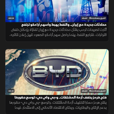
48:24
الشرق Bloomberg
اقتصاد
محادثات جديدة مع إيران.. والنفط يهبط وأسهم أرامكو ترتفع
أثارت تصريحات ترمب بشأن محادثات جديدة مع إيران تفاؤلا بإمكان خفض
التوترات، فتراجع النفط، بينما واصل سهم أرامكو الصعود قبيل إعلان نتائجه،
مع تأكيد أميركي على دعم استقرار الين.
48:41
الشرق Bloomberg
اقتصاد
فتح هرمز يخفف أزمة المشتقات.. و«بي واي دي» توسع حضورها
يفتح هرمز مسارا لتخفيف أزمة المشتقات، وتوسع «بي واي دي» حضورها
بدعم الإنتاج والبطاريات. ويحتاج الاقتصاد الألماني إلى الاستثمار، فيما
تترقب العملات المشفرة السيولة والتشريعات.