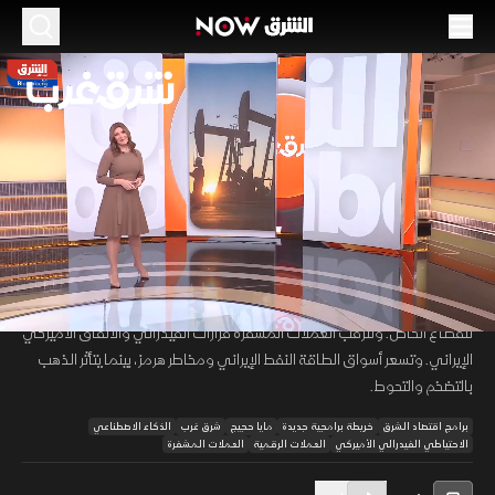
الموسم 2026
رقائق الذاكرة تحت ضغط الذكاء الاصطناعي..
والعملات المشفرة تترقب الفيدرالي
23 يونيو 2026
49:25
اقتصاد
شرق غرب
تضغط مراكز البيانات والذكاء الاصطناعي على رقائق الذاكرة وأجهزة
00:12
/
49:26
المستهلكين. وتدعم مبادرات صندوق أوبك تمويلاً تنموياً ميسراً ودوراً أوسع
للقطاع الخاص. وتترقب العملات المشفرة قرارات الفيدرالي والاتفاق الأميركي
الإيراني. وتسعر أسواق الطاقة النفط الإيراني ومخاطر هرمز، بينما يتأثر الذهب
بالتضخم والتحوط.
برامج اقتصاد الشرق
خريطة برامجية جديدة
مايا حجيج
شرق غرب
الذكاء الاصطناعي
الاحتياطي الفيدرالي الأميركي
العملات الرقمية
العملات المشفرة