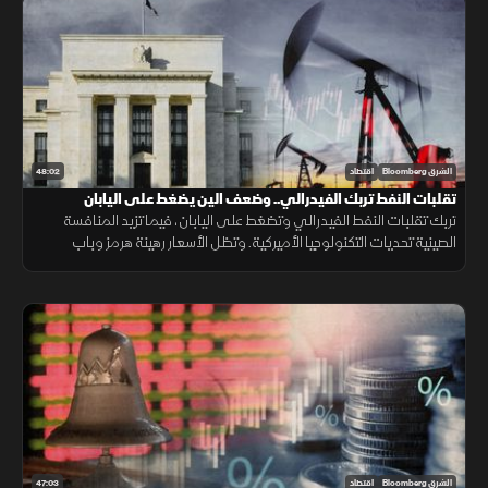
48:02
الشرق Bloomberg
اقتصاد
تقلبات النفط تربك الفيدرالي.. وضعف الين يضغط على اليابان
تربك تقلبات النفط الفيدرالي وتضغط على اليابان، فيما تزيد المنافسة
الصينية تحديات التكنولوجيا الأميركية. وتظل الأسعار رهينة هرمز وباب
المندب، ما يدفع الخليج لتنويع مسارات التصدير.
47:03
الشرق Bloomberg
اقتصاد