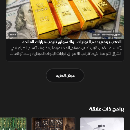
46:48
الشرق Bloomberg
اقتصاد
الذهب يرتفع بدعم التوترات.. والأسواق تترقب قرارات الفائدة
يتماسك الذهب قرب أعلى مستوياته مدعوما بمخاوف اتساع الصراع في
الشرق الأوسط، فيما تترقب الأسواق قرارات البنوك المركزية وسط توقعات
بإبقاء أسعار الفائدة مرتفعة لفترة أطول.
عرض المزيد
برامج ذات علاقة
الأسواق الأميركية
ملحمة الأرقام
سلاسل الاستهل