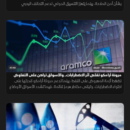
بشأن أمن الملاحة، بينما يتعزز التنسيق الدولي لدعم التحالف البحري
الدفاعي متعدد الجنسيات لحماية الممرات البحرية وخطوط التجارة.
47:48
الشرق Bloomberg
اقتصاد
مرونة أرامكو تقلص أثر الاضطرابات.. والأسواق تراهن على التفاوض
تضغط أزمة المعروض على النفط، بينما تدعم مرونة أرامكو قدرتها على
احتواء الاضطرابات. وتبقى مخاطر هرمز قائمة، فيما تشدد الأسواق الأوضاع
وتتوسع شركات الطيران في الشحن الجوي.