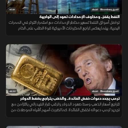
47:31
الشرق Bloomberg
اقتصاد
النفط يقفز.. ومخاوف الإمدادات تعود إلى الواجهة
تواصل أسواق النفط تسعير مخاطر الإمدادات مع استمرار التوتر في الممرات
البحرية، بينما يعكس تراجع المخزونات الأميركية قوة الطلب على الخام
والمنتجات النفطية.
49:32
الشرق Bloomberg
اقتصاد
ترمب يجدد دعوات خفض الفائدة.. والذهب يتراجع بضغط الدولار
تتراجع أسعار الذهب وسط صعود الدولار وترقب قرار الفيدرالي بالتزامن مع
تجديد ترمب دعواته لخفض الفائدة. كما تضررت أسهم أشباه الموصلات من
موجة بيع، وأعلنت بكين تعهد واشنطن بسقف رسوم 20%.