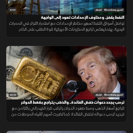
47:31
الشرق Bloomberg
اقتصاد
النفط يقفز.. ومخاوف الإمدادات تعود إلى الواجهة
تواصل أسواق النفط تسعير مخاطر الإمدادات مع استمرار التوتر في الممرات
البحرية، بينما يعكس تراجع المخزونات الأميركية قوة الطلب على الخام
والمنتجات النفطية.
49:32
الشرق Bloomberg
اقتصاد
ترمب يجدد دعوات خفض الفائدة.. والذهب يتراجع بضغط الدولار
تتراجع أسعار الذهب وسط صعود الدولار وترقب قرار الفيدرالي بالتزامن مع
تجديد ترمب دعواته لخفض الفائدة. كما تضررت أسهم أشباه الموصلات من
موجة بيع، وأعلنت بكين تعهد واشنطن بسقف رسوم 20%.