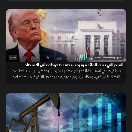
47:39
الشرق Bloomberg
اقتصاد
الفيدرالي يثبت الفائدة وترمب يصعد ضغوطه على الاقتصاد
ثبت الفيدرالي أسعار الفائدة رغم مطالبات ترمب بخفضها، بينما تباطأ نمو
الاقتصاد الأميركي، ودخلت رسوم جمركية جديدة حيز التنفيذ، وسط تصاعد
التوتر مع إيران وتقلب أسعار النفط.