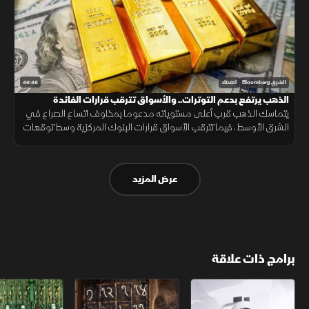
46:48
الشرق Bloomberg
اقتصاد
الذهب يرتفع بدعم التوترات.. والأسواق تترقب قرارات الفائدة
يتماسك الذهب قرب أعلى مستوياته مدعوما بمخاوف اتساع الصراع في
الشرق الأوسط، فيما تترقب الأسواق قرارات البنوك المركزية وسط توقعات
بإبقاء أسعار الفائدة مرتفعة لفترة أطول.
عرض المزيد
برامج ذات علاقة
الأسواق الأميركية
ملحمة الأرقام
سلاسل الاستهل