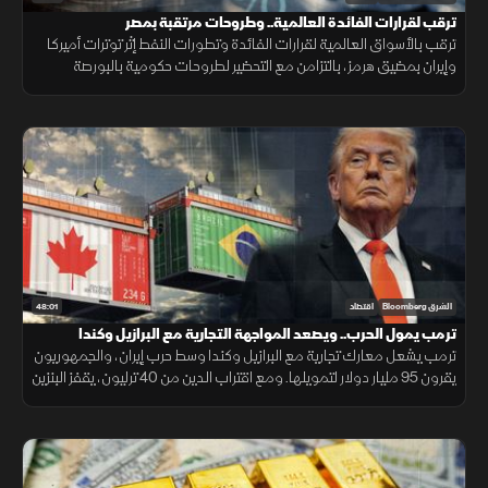
ترقب لقرارات الفائدة العالمية.. وطروحات مرتقبة بمصر
ترقب بالأسواق العالمية لقرارات الفائدة وتطورات النفط إثر توترات أميركا
وإيران بمضيق هرمز، بالتزامن مع التحضير لطروحات حكومية بالبورصة
المصرية واستقرار البتكوين ومتابعة أرباح التكنولوجيا.
48:01
الشرق Bloomberg
اقتصاد
ترمب يمول الحرب.. ويصعد المواجهة التجارية مع البرازيل وكندا
ترمب يشعل معارك تجارية مع البرازيل وكندا وسط حرب إيران، والجمهوريون
يقرون 95 مليار دولار لتمويلها. ومع اقتراب الدين من 40 ترليون، يقفز البنزين
24% والنفط يلامس 100 دولار.