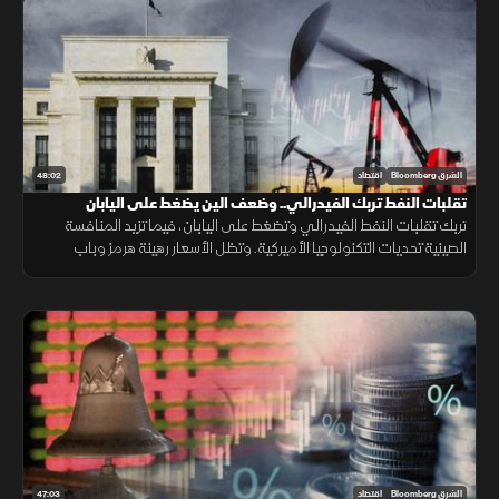
48:02
الشرق Bloomberg
اقتصاد
تقلبات النفط تربك الفيدرالي.. وضعف الين يضغط على اليابان
تربك تقلبات النفط الفيدرالي وتضغط على اليابان، فيما تزيد المنافسة
الصينية تحديات التكنولوجيا الأميركية. وتظل الأسعار رهينة هرمز وباب
المندب، ما يدفع الخليج لتنويع مسارات التصدير.
47:03
الشرق Bloomberg
اقتصاد