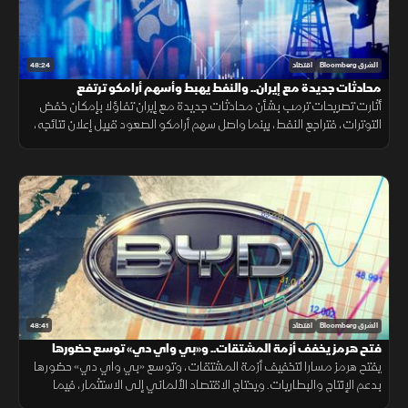
48:24
الشرق Bloomberg
اقتصاد
محادثات جديدة مع إيران.. والنفط يهبط وأسهم أرامكو ترتفع
أثارت تصريحات ترمب بشأن محادثات جديدة مع إيران تفاؤلا بإمكان خفض
التوترات، فتراجع النفط، بينما واصل سهم أرامكو الصعود قبيل إعلان نتائجه،
مع تأكيد أميركي على دعم استقرار الين.
48:41
الشرق Bloomberg
اقتصاد
فتح هرمز يخفف أزمة المشتقات.. و«بي واي دي» توسع حضورها
يفتح هرمز مسارا لتخفيف أزمة المشتقات، وتوسع «بي واي دي» حضورها
بدعم الإنتاج والبطاريات. ويحتاج الاقتصاد الألماني إلى الاستثمار، فيما
تترقب العملات المشفرة السيولة والتشريعات.