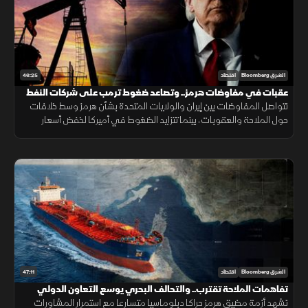
46:25
الشرق Bloomberg
اقتصاد
عقبات في مفاوضات هرمز.. وتصاعد ضغوط ترمب على شركات النفط
تتواصل المفاوضات بين إيران والولايات المتحدة بشأن هرمز وسط خلافات
حول الملاحة والعقوبات، بينما تتزايد الضغوط في أميركا لخفض أسعار
البنزين مع استمرار الجدل الاقتصادي قبيل الانتخابات.
47:11
الشرق Bloomberg
اقتصاد
تفاهمات الملاحة تقترب.. والتحالف البحري يوسع التعاون الدولي
تشهد أزمة مضيق هرمز حراكا دبلوماسيا متسارعا مع استمرار المشاورات