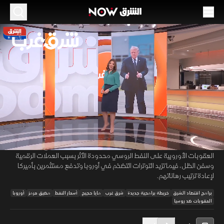
الموسم 2026
صعود النفط يصبح السيناريو الأقرب.. الأسواق
تنتظر انفراج الملاحة
31 مايو 2026
48:30
اقتصاد
شرق غرب
تدخل أسواق النفط مرحلة ضغط معقدة بفعل اضطرابات الملاحة ونقص
00:12
/
48:31
المعروض، ما يجعل فرص صعود الأسعار أكبر من تراجعها، بينما تحتاج عودة
التدفقات إلى طبيعتها وقتًا أطول مع استمرار أزمة الملف النووي. وتبدو
العقوبات الأوروبية على النفط الروسي محدودة الأثر بسبب العملات الرقمية
وسفن الظل، فيما تزيد التوترات التضخم في أوروبا وتدفع مستثمرين بأميركا
لإعادة ترتيب رهاناتهم.
برامج اقتصاد الشرق
خريطة برامجية جديدة
شرق غرب
مايا حجيج
أسعار النفط
مضيق هرمز
أوروبا
العقوبات ضد روسيا