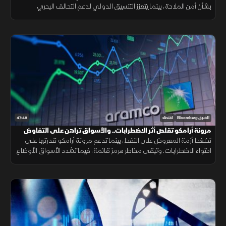
بشأن أمن الملاحة، بينما يتعزز التنسيق الدولي لدعم التحالف البحري
الدفاعي متعدد الجنسيات لحماية الممرات البحرية وخطوط التجارة.
47:48
الشرق Bloomberg
اقتصاد
مرونة أرامكو تقلص أثر الاضطرابات.. والأسواق تراهن على التفاوض
تضغط أزمة المعروض على النفط، بينما تدعم مرونة أرامكو قدرتها على
احتواء الاضطرابات. وتبقى مخاطر هرمز قائمة، فيما تشدد الأسواق الأوضاع
وتتوسع شركات الطيران في الشحن الجوي.