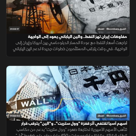
01:33:17
الشرق Bloomberg
اقتصاد
مفاوضات إيران تهز النفط.. والين الياباني يعود إلى الواجهة
تراجعت أسعار النفط مع عودة المسار الدبلوماسي بين أميركا وإيران إلى
الواجهة، في وقت يترقب المستثمرون خطوات جديدة لدعم الين الياباني
بعد تحركات منسقة بين اليابان والولايات المتحدة عززت العملة.
01:32:53
الشرق Bloomberg
اقتصاد
أسهم آسيا تقتفي أثر قفزة "وول ستريت".. و"الين" يترقب قرار
الفائدة
تتأهب الأسهم الآسيوية لمتابعة صعود "وول ستريت" بدعم من مكاسب
قطاع الرقائق وقفزة مايكروسوفت بـ450 مليار دولار، رغم ضغوط "أبل".