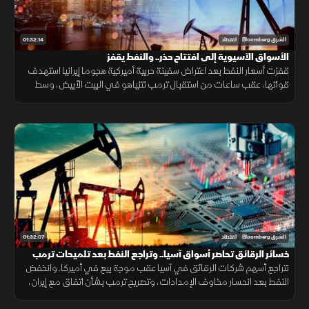
01:32:14
الشرق Bloomberg
اقتصاد
الأسواق الآسيوية إلى افتتاح حذر.. والنفط يقفز
قفزت أسعار النفط بعد اعتراض سفينة حربية أميركية هجوما إيرانيا استهدف
قواتها، عقب ساعات من استقبال ترمب نتنياهو في البيت الأبيض، وسط
تصاعد المخاوف من تداعيات التوترات الجيوسياسية على أسواق الطاقة
01:32:07
الشرق Bloomberg
اقتصاد
خسائر الرقائق تحاصر أسواق آسيا.. وتراجع النفط بعد تلميحات ترمب
بالتهدئة
تتراجع أسهم شركات الرقائق في آسيا عقب موجة بيع في أميركا. وانخفض
النفط بعد انحسار مخاوف الإمدادات، وتصريح ترمب بشأن اتفاق مع إيران،
وتضررت أسهم "أي إس إم إل" من تصنيع الصين لمعدات الرقائق.