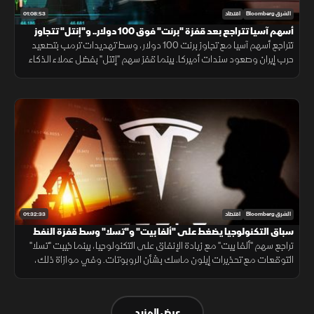
01:08:53
الشرق Bloomberg
اقتصاد
أسهم آسيا تتراجع بعد قفزة "برنت" فوق 100 دولار.. و"إنتل" تتجاوز
التوقعات
تتراجع أسهم آسيا مع تجاوز برنت 100 دولار، وسط تهديدات ترمب بتصعيد
حرب إيران وصعود سندات أميركا. بينما قفز سهم "إنتل" بفضل عملاء الذكاء
الاصطناعي، وتعهدت كامبوديا لـ"بلومبرغ" بمكافحة شبكات الاحتيال.
01:32:33
الشرق Bloomberg
اقتصاد
سباق التكنولوجيا يضغط على "ألفا بيت" و"تسلا" وسط قفزة النفط
بسبب التوترات
تراجع سهم "ألفا بيت" مع زيادة الإنفاق على التكنولوجيا، بينما خيبت "تسلا"
التوقعات مع تحذيرات إيلون ماسك بشأن الروبوتات. وفي موازاة ذلك،
رفعت توترات المنطقة أسعار النفط وزادت مخاوف التضخم بالأسواق.
عرض المزيد