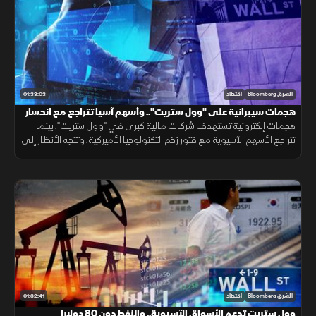
01:33:03
الشرق Bloomberg
اقتصاد
هجمات سيبرانية على "وول ستريت".. وأسهم آسيا تتراجع مع انحسار
زخم التكنولوجيا
هجمات إلكترونية تستهدف شركات مالية كبرى في "وول ستريت". بينما
تتراجع الأسهم الآسيوية مع فتور زخم التكنولوجيا الأميركية. وتتجه الأنظار إلى
النفط بعد اتفاق بشأن هرمز، ورسوم ترمب المرتقبة على السيليكون.
01:32:41
الشرق Bloomberg
اقتصاد
وول ستريت تدعم الأسواق الآسيوية.. والنفط دون 80 دولارا