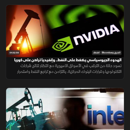
01:32:56
الشرق Bloomberg
اقتصاد
الهدوء الجيوسياسي يضغط على النفط.. وإنفيديا تراهن على كوريا
تسود حالة من الترقب في الأسواق الآسيوية مع انتظار نتائج شركات
التكنولوجيا وقرارات البنوك المركزية، بالتزامن مع تراجع النفط واستمرار
الهدوء بين أميركا وإيران، وإعلان إنفيديا استثمارا جديدا في كوريا.