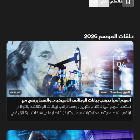
قائمتي
شارك
حلقات الموسم 2026
01:32:43
الشرق Bloomberg
اقتصاد
أسهم آسيا تترقب بيانات الوظائف الأميركية.. والنفط يرتفع مع
توترات "هرمز"
تستعد أسهم آسيا لافتتاح متباين، وسط ترقب لبيانات الوظائف. بالتوازي،
ارتفع النفط مع تصاعد توترات هرمز. وتتركز الأنظار على شركات الرقائق في
آسيا، بعد توقعات دون المتوقع من نظيراتها الأميركية.