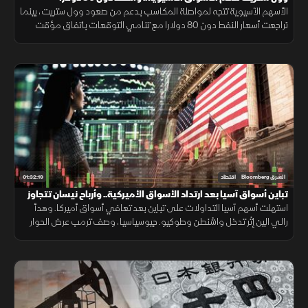
الأسهم الآسيوية تتجه لمواصلة المكاسب بدعم من صعود وول ستريت، بينما
تراجعت أسعار النفط دون 80 دولارا مع تنامي التوقعات باتفاق مؤقت
بشأن مضيق هرمز، وسط تباين في أداء الشركات.
01:32:19
الشرق Bloomberg
اقتصاد
تباين أسواق آسيا بعد ارتداد الأسواق الأميركية.. وأرباح نيسان تتجاوز
التوقعات
استهلت أسهم آسيا التداولات على تباين بعد تعافي أسواق أميركا. وهدأ
رالي الين إثر تدخل واشنطن وطوكيو. جيوسياسيا، وصف ترمب عرض الحوار
بالفرصة الأخيرة لإيران، بينما تجاوزت أرباح نيسان توقعات المحللين.