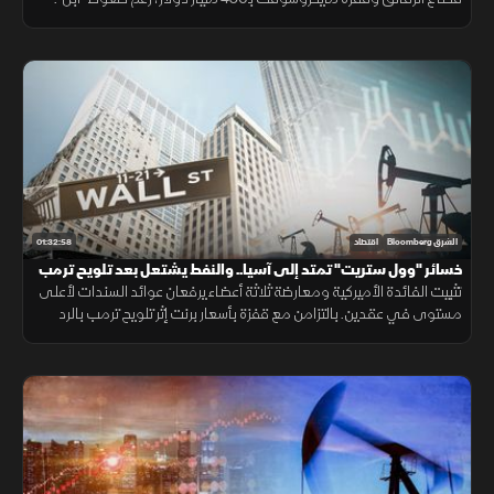
بينما يترقب المستثمرون قرارا حاسما لبنك اليابان بعد تدخل رسمي لدعم
الين.
01:32:58
الشرق Bloomberg
اقتصاد
خسائر "وول ستريت" تمتد إلى آسيا.. والنفط يشتعل بعد تلويح ترمب
بضرب إيران
تثبيت الفائدة الأميركية ومعارضة ثلاثة أعضاء يرفعان عوائد السندات لأعلى
مستوى في عقدين. بالتزامن مع قفزة بأسعار برنت إثر تلويح ترمب بالرد
عسكريا على إيران. وتباعد أداء أسهم التكنولوجيا.